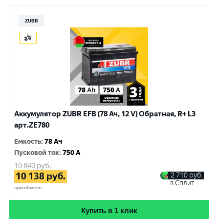
ZUBR
Аккумулятор ZUBR EFB (78 Ач, 12 V) Обратная, R+ L3
арт.ZE780
Емкость
:
78 Ач
Пусковой ток
:
750 A
10 840
руб.
10 138
руб.
2 710
руб.
в Сплит
при обмене
Купить в 1 клик