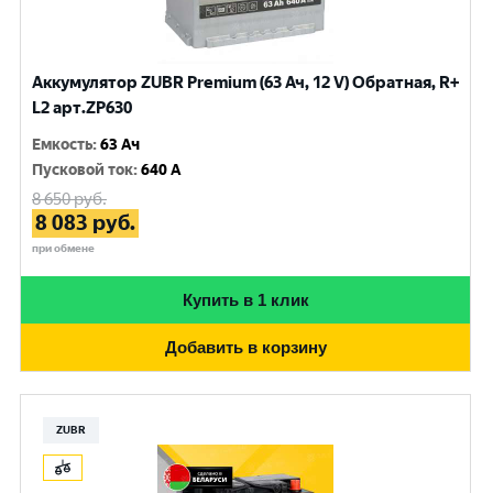
Аккумулятор ZUBR Premium (63 Ач, 12 V) Обратная, R+
L2 арт.ZP630
Емкость
:
63 Ач
Пусковой ток
:
640 A
8 650
руб.
8 083
руб.
при обмене
Купить в 1 клик
Добавить в корзину
ZUBR