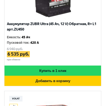
Аккумулятор ZUBR Ultra (45 Ач, 12 V) Обратная, R+ L1
арт.ZU450
Емкость
:
45 Ач
Пусковой ток
:
420 A
6 940
руб.
6 535
руб.
при обмене
Купить в 1 клик
Добавить в корзину
VOLAT