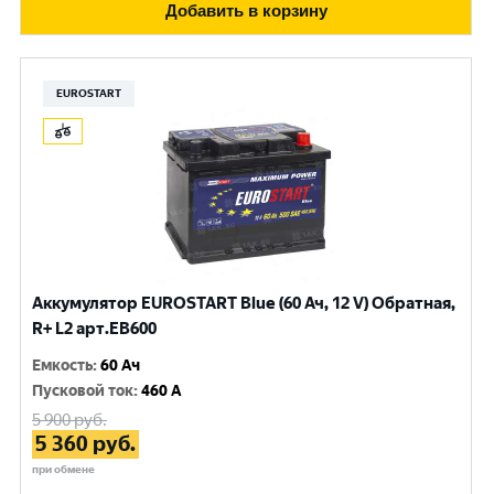
Добавить в корзину
EUROSTART
Аккумулятор EUROSTART Blue (60 Ач, 12 V) Обратная,
R+ L2 арт.EB600
Емкость
:
60 Ач
Пусковой ток
:
460 A
5 900
руб.
5 360
руб.
при обмене