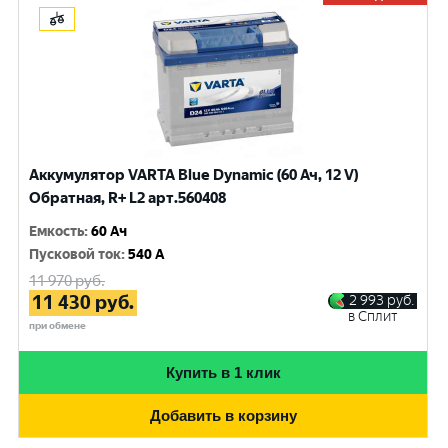
Аккумулятор VARTA Blue Dynamic (60 Ач, 12 V)
Обратная, R+ L2 арт.560408
Емкость
:
60 Ач
Пусковой ток
:
540 A
11 970
руб.
11 430
руб.
2 993
руб.
в Сплит
при обмене
Купить в 1 клик
Добавить в корзину