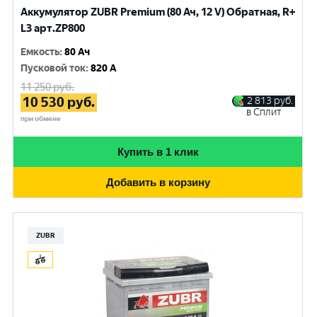
Аккумулятор ZUBR Premium (80 Ач, 12 V) Обратная, R+
L3 арт.ZP800
Емкость
:
80 Ач
Пусковой ток
:
820 A
11 250
руб.
10 530
руб.
2 813
руб.
в Сплит
при обмене
Купить в 1 клик
Добавить в корзину
ZUBR