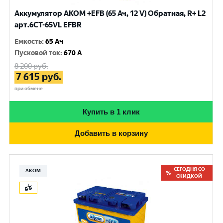
Аккумулятор AKOM +EFB (65 Ач, 12 V) Обратная, R+ L2
арт.6CT-65VL EFBR
Емкость
:
65 Ач
Пусковой ток
:
670 A
8 200
руб.
7 615
руб.
при обмене
Купить в 1 клик
Добавить в корзину
СЕГОДНЯ СО
АКОМ
СКИДКОЙ