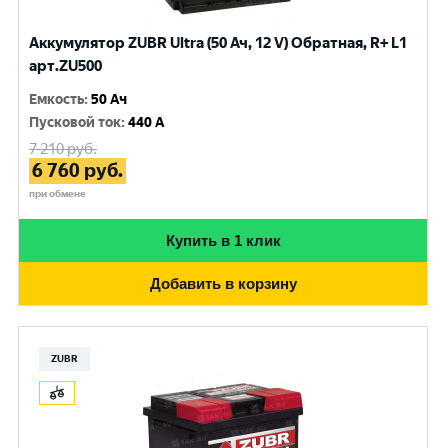
Аккумулятор ZUBR Ultra (50 Ач, 12 V) Обратная, R+ L1
арт.ZU500
Емкость
:
50 Ач
Пусковой ток
:
440 A
7 210
руб.
6 760
руб.
при обмене
Купить в 1 клик
Добавить в корзину
ZUBR