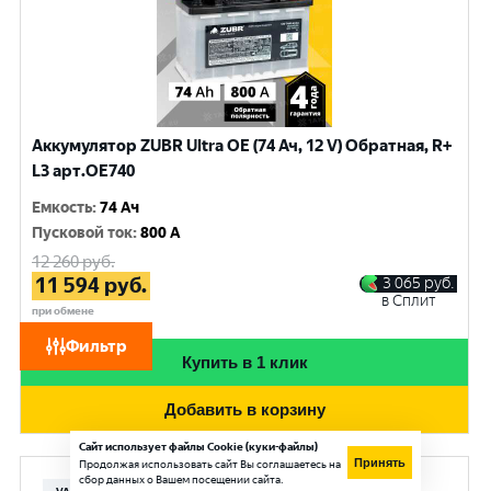
Аккумулятор ZUBR Ultra OE (74 Ач, 12 V) Обратная, R+
L3 арт.OE740
Емкость
:
74 Ач
Пусковой ток
:
800 A
12 260
руб.
11 594
руб.
3 065
руб.
в Сплит
при обмене
Фильтр
Купить в 1 клик
Добавить в корзину
Сайт использует файлы Cookie (куки-файлы)
Принять
Продолжая использовать сайт Вы соглашаетесь на
сбор данных о Вашем посещении сайта.