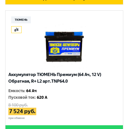
ТЮМЕНЬ
Аккумулятор ТЮМЕНЬ Премиум (64 Ач, 12 V)
Обратная, R+ L2 арт.TNP64.0
Емкость
:
64 Ач
Пусковой ток
:
620 A
8 100
руб.
7 524
руб.
при обмене