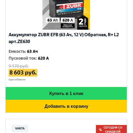
Аккумулятор ZUBR EFB (63 Ач, 12 V) Обратная, R+ L2
арт.ZE630
Емкость
:
63 Ач
Пусковой ток
:
620 A
9 170
руб.
8 603
руб.
при обмене
Купить в 1 клик
Добавить в корзину
СЕГОДНЯ СО
VARTA
СКИДКОЙ