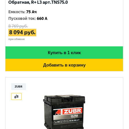
Обратная, R+ L3 арт.TNS75.0
Емкость
:
75 Ач
Пусковой ток
:
660 A
8 769
руб.
8 094
руб.
при обмене
Купить в 1 клик
Добавить в корзину
ZUBR