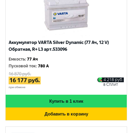
Аккумулятор VARTA Silver Dynamic (77 Ач, 12 V)
Обратная, R+ L3 арт.533096
Емкость
:
77 Ач
Пусковой ток
:
780 A
16 870
руб.
16 177
руб.
4 218
руб.
в Сплит
при обмене
Купить в 1 клик
Добавить в корзину