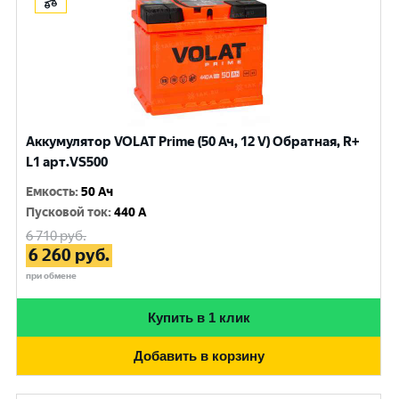
Аккумулятор VOLAT Prime (50 Ач, 12 V) Обратная, R+
L1 арт.VS500
Емкость
:
50 Ач
Пусковой ток
:
440 A
6 710
руб.
6 260
руб.
при обмене
Купить в 1 клик
Добавить в корзину