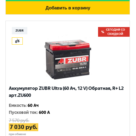
Добавить в корзину
СЕГОДНЯ СО
ZUBR
СКИДКОЙ
Аккумулятор ZUBR Ultra (60 Ач, 12 V) Обратная, R+ L2
арт.ZU600
Емкость
:
60 Ач
Пусковой ток
:
600 A
7 570
руб.
7 030
руб.
при обмене