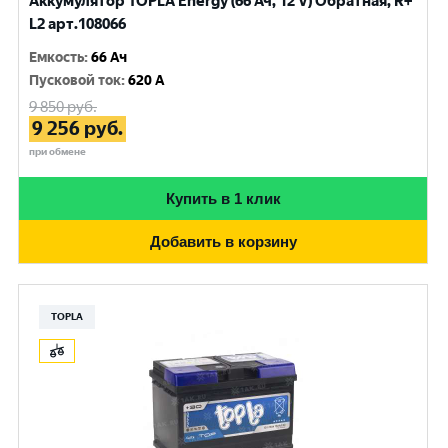
Аккумулятор TOPLA Energy (66 Ач, 12 V) Обратная, R+
L2 арт.108066
Емкость
:
66 Ач
Пусковой ток
:
620 A
9 850
руб.
9 256
руб.
при обмене
Купить в 1 клик
Добавить в корзину
TOPLA