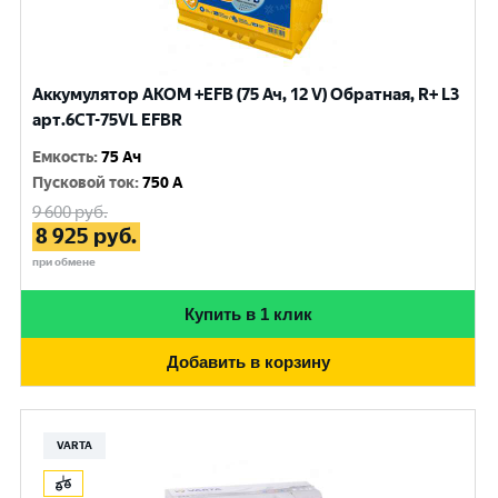
Аккумулятор AKOM +EFB (75 Ач, 12 V) Обратная, R+ L3
арт.6СТ-75VL EFBR
Емкость
:
75 Ач
Пусковой ток
:
750 A
9 600
руб.
8 925
руб.
при обмене
Купить в 1 клик
Добавить в корзину
VARTA