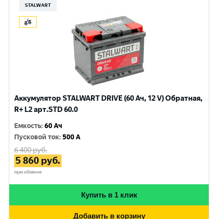
STALWART
Аккумулятор STALWART DRIVE (60 Ач, 12 V) Обратная,
R+ L2 арт.STD 60.0
Емкость
:
60 Ач
Пусковой ток
:
500 A
6 400
руб.
5 860
руб.
при обмене
Купить в 1 клик
Добавить в корзину