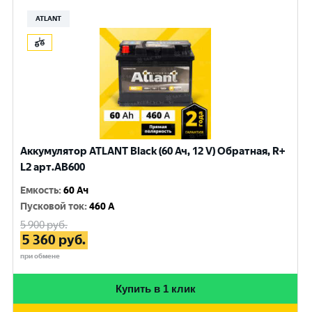
ATLANT
Аккумулятор ATLANT Black (60 Ач, 12 V) Обратная, R+
L2 арт.AB600
Емкость
:
60 Ач
Пусковой ток
:
460 A
5 900
руб.
5 360
руб.
при обмене
Купить в 1 клик