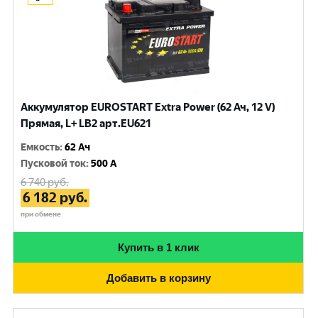
Аккумулятор EUROSTART Extra Power (62 Ач, 12 V)
Прямая, L+ LB2 арт.EU621
Емкость
:
62 Ач
Пусковой ток
:
500 A
6 740
руб.
6 182
руб.
при обмене
Купить в 1 клик
Добавить в корзину