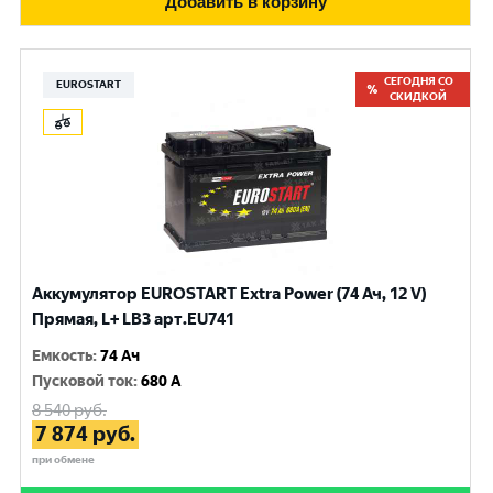
Добавить в корзину
СЕГОДНЯ СО
EUROSTART
СКИДКОЙ
Аккумулятор EUROSTART Extra Power (74 Ач, 12 V)
Прямая, L+ LB3 арт.EU741
Емкость
:
74 Ач
Пусковой ток
:
680 A
8 540
руб.
7 874
руб.
при обмене