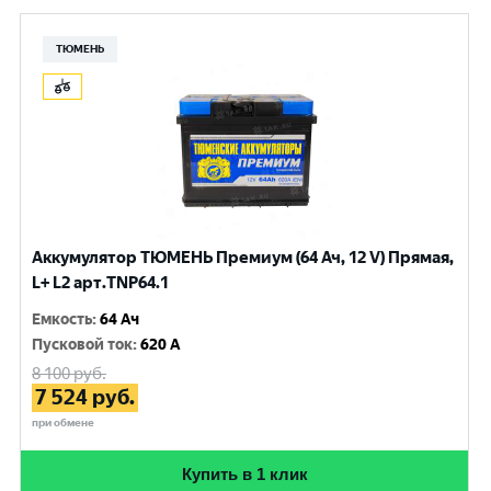
ТЮМЕНЬ
Аккумулятор ТЮМЕНЬ Премиум (64 Ач, 12 V) Прямая,
L+ L2 арт.TNP64.1
Емкость
:
64 Ач
Пусковой ток
:
620 A
8 100
руб.
7 524
руб.
при обмене
Купить в 1 клик