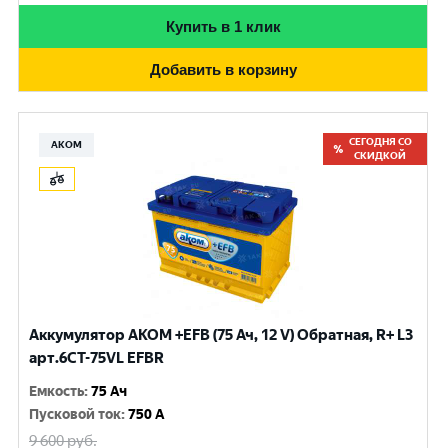
Купить в 1 клик
Добавить в корзину
СЕГОДНЯ СО
АКОМ
СКИДКОЙ
Аккумулятор AKOM +EFB (75 Ач, 12 V) Обратная, R+ L3
арт.6СТ-75VL EFBR
Емкость
:
75 Ач
Пусковой ток
:
750 A
9 600
руб.