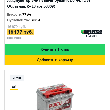
Аккумулятор VARTA Silver Dynamic (77 Ач, 12 V)
Обратная, R+ L3 арт.533096
Емкость
:
77 Ач
Пусковой ток
:
780 A
16 870
руб.
16 177
руб.
4 218
руб.
в Сплит
при обмене
Купить в 1 клик
Добавить в корзину
MUTLU