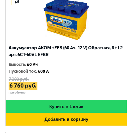
Аккумулятор AKOM +EFB (60 Ач, 12 V) Обратная, R+ L2
арт.6CТ-60VL EFBR
Емкость
:
60 Ач
Пусковой ток
:
600 A
7 300
руб.
6 760
руб.
при обмене
Купить в 1 клик
Добавить в корзину