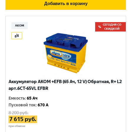
Добавить в корзину
СЕГОДНЯ СО
АКОМ
СКИДКОЙ
Аккумулятор AKOM +EFB (65 Ач, 12 V) Обратная, R+ L2
арт.6CT-65VL EFBR
Емкость
:
65 Ач
Пусковой ток
:
670 A
8 200
руб.
7 615
руб.
при обмене