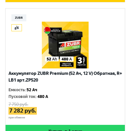
ZUBR
Аккумулятор ZUBR Premium (52 Ач, 12 V) Обратная, R+
LB1 арт.ZP520
Емкость
:
52 Ач
Пусковой ток
:
480 A
7 750
руб.
7 282
руб.
при обмене