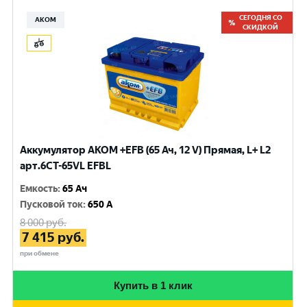
СЕГОДНЯ СО
АКОМ
СКИДКОЙ
Аккумулятор AKOM +EFB (65 Ач, 12 V) Прямая, L+ L2
арт.6СТ-65VL EFBL
Емкость
:
65 Ач
Пусковой ток
:
650 A
8 000
руб.
7 415
руб.
при обмене
Купить в 1 клик