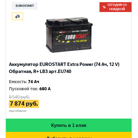
СЕГОДНЯ СО
EUROSTART
СКИДКОЙ
Аккумулятор EUROSTART Extra Power (74 Ач, 12 V)
Обратная, R+ LB3 арт.EU740
Емкость
:
74 Ач
Пусковой ток
:
680 A
8 540
руб.
7 874
руб.
при обмене
Купить в 1 клик