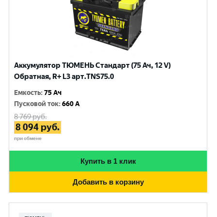
Аккумулятор ТЮМЕНЬ Стандарт (75 Ач, 12 V)
Обратная, R+ L3 арт.TNS75.0
Емкость
:
75 Ач
Пусковой ток
:
660 A
8 769
руб.
8 094
руб.
при обмене
Купить в 1 клик
Добавить в корзину