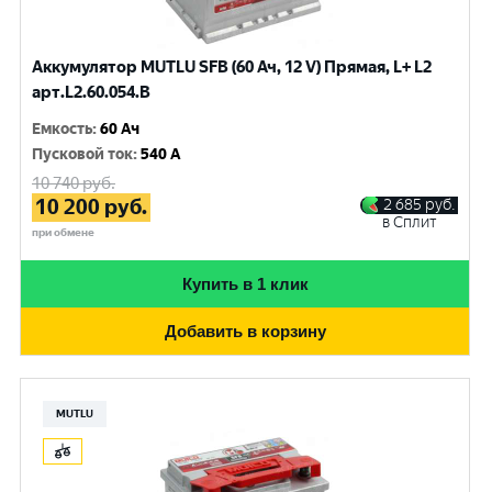
Аккумулятор MUTLU SFB (60 Ач, 12 V) Прямая, L+ L2
арт.L2.60.054.B
Емкость
:
60 Ач
Пусковой ток
:
540 A
10 740
руб.
10 200
руб.
2 685
руб.
в Сплит
при обмене
Купить в 1 клик
Добавить в корзину
MUTLU