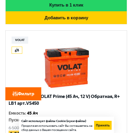
Купить в 1 клик
Добавить в корзину
VOLAT
Фильтр
Аккумулятор VOLAT Prime (45 Ач, 12 V) Обратная, R+
LB1 арт.VS450
Емкость
:
45 Ач
Пусковой ток
:
420 A
Сайт использует файлы Cookie (куки-файлы)
Принять
Продолжая использовать сайт Вы соглашаетесь на
6 500
руб.
сбор данных о Вашем посещении сайта.