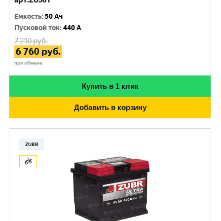
арт.ZU501
Емкость
:
50 Ач
Пусковой ток
:
440 A
7 210
руб.
6 760
руб.
при обмене
Купить в 1 клик
Добавить в корзину
ZUBR