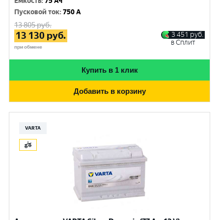
Емкость
:
75 Ач
Пусковой ток
:
750 A
13 805
руб.
13 130
руб.
3 451
руб.
в Сплит
при обмене
Купить в 1 клик
Добавить в корзину
VARTA