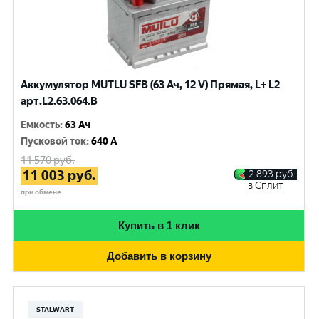
Аккумулятор MUTLU SFB (63 Ач, 12 V) Прямая, L+ L2
арт.L2.63.064.B
Емкость
:
63 Ач
Пусковой ток
:
640 A
11 570
руб.
11 003
руб.
2 893
руб.
в Сплит
при обмене
Купить в 1 клик
Добавить в корзину
STALWART