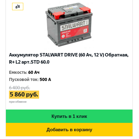
Аккумулятор STALWART DRIVE (60 Ач, 12 V) Обратная,
R+ L2 арт.STD 60.0
Емкость
:
60 Ач
Пусковой ток
:
500 A
6 400
руб.
5 860
руб.
при обмене
Купить в 1 клик
Добавить в корзину