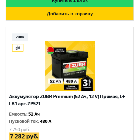
Купить в 1 клик
Добавить в корзину
ZUBR
Аккумулятор ZUBR Premium (52 Ач, 12 V) Прямая, L+
LB1 арт.ZP521
Емкость
:
52 Ач
Пусковой ток
:
480 A
7 750
руб.
7 282
руб.