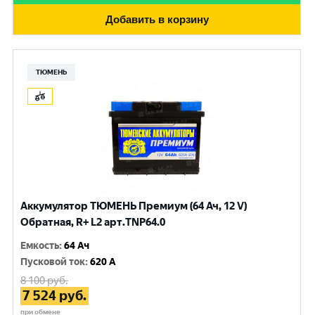
Добавить в корзину
ТЮМЕНЬ
Аккумулятор ТЮМЕНЬ Премиум (64 Ач, 12 V)
Обратная, R+ L2 арт.TNP64.0
Емкость
:
64 Ач
Пусковой ток
:
620 A
8 100
руб.
7 524
руб.
при обмене