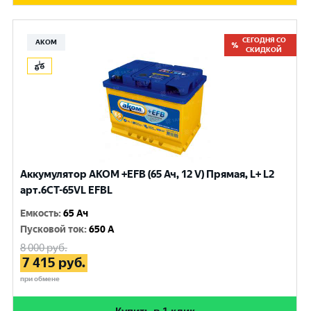
СЕГОДНЯ СО
АКОМ
СКИДКОЙ
Аккумулятор AKOM +EFB (65 Ач, 12 V) Прямая, L+ L2
арт.6СТ-65VL EFBL
Емкость
:
65 Ач
Пусковой ток
:
650 A
8 000
руб.
7 415
руб.
при обмене