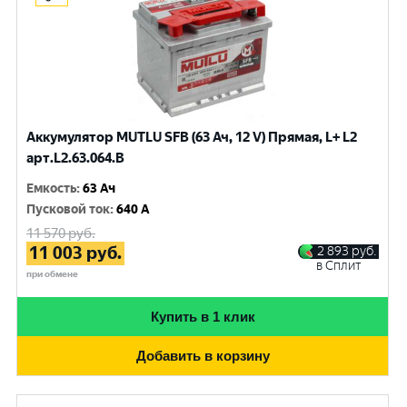
Аккумулятор MUTLU SFB (63 Ач, 12 V) Прямая, L+ L2
арт.L2.63.064.B
Емкость
:
63 Ач
Пусковой ток
:
640 A
11 570
руб.
11 003
руб.
2 893
руб.
в Сплит
при обмене
Купить в 1 клик
Добавить в корзину