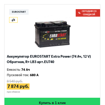
СЕГОДНЯ СО
EUROSTART
СКИДКОЙ
Аккумулятор EUROSTART Extra Power (74 Ач, 12 V)
Обратная, R+ LB3 арт.EU740
Емкость
:
74 Ач
Пусковой ток
:
680 A
8 540
руб.
7 874
руб.
при обмене
Купить в 1 клик