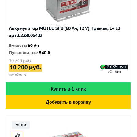
Аккумулятор MUTLU SFB (60 Ач, 12 V) Прямая, L+ L2
арт.L2.60.054.B
Емкость
:
60 Ач
Пусковой ток
:
540 A
10 740
руб.
10 200
руб.
2 685
руб.
в Сплит
при обмене
Купить в 1 клик
Добавить в корзину
MUTLU