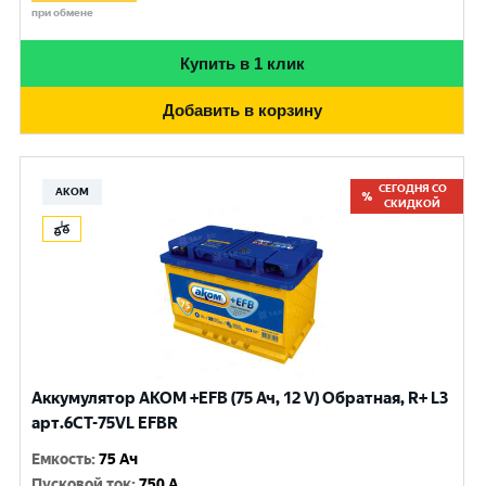
при обмене
Купить в 1 клик
Добавить в корзину
СЕГОДНЯ СО
АКОМ
СКИДКОЙ
Аккумулятор AKOM +EFB (75 Ач, 12 V) Обратная, R+ L3
арт.6СТ-75VL EFBR
Емкость
:
75 Ач
Пусковой ток
:
750 A