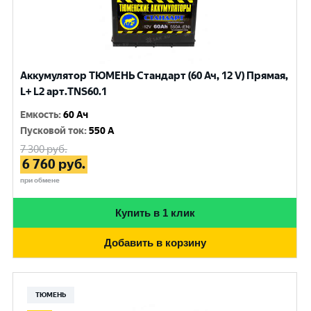
Аккумулятор ТЮМЕНЬ Стандарт (60 Ач, 12 V) Прямая,
L+ L2 арт.TNS60.1
Емкость
:
60 Ач
Пусковой ток
:
550 A
7 300
руб.
6 760
руб.
при обмене
Купить в 1 клик
Добавить в корзину
ТЮМЕНЬ