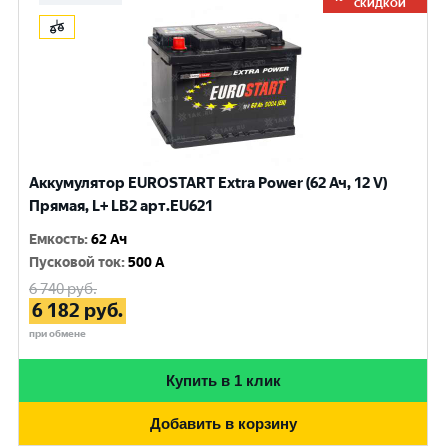
СКИДКОЙ
Аккумулятор EUROSTART Extra Power (62 Ач, 12 V)
Прямая, L+ LB2 арт.EU621
Емкость
:
62 Ач
Пусковой ток
:
500 A
6 740
руб.
6 182
руб.
при обмене
Купить в 1 клик
Добавить в корзину