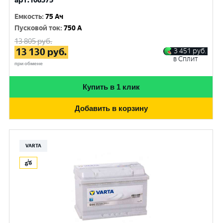
арт.108375
Емкость
:
75 Ач
Пусковой ток
:
750 A
13 805
руб.
13 130
руб.
3 451
руб.
в Сплит
при обмене
Купить в 1 клик
Добавить в корзину
VARTA