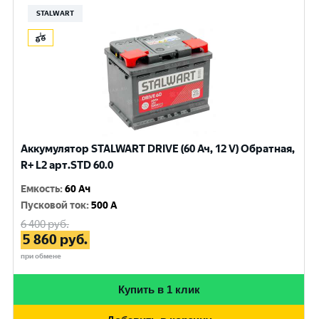
STALWART
Аккумулятор STALWART DRIVE (60 Ач, 12 V) Обратная,
R+ L2 арт.STD 60.0
Емкость
:
60 Ач
Пусковой ток
:
500 A
6 400
руб.
5 860
руб.
при обмене
Купить в 1 клик