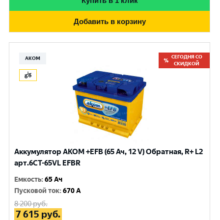
Купить в 1 клик
Добавить в корзину
СЕГОДНЯ СО
АКОМ
СКИДКОЙ
Аккумулятор AKOM +EFB (65 Ач, 12 V) Обратная, R+ L2
арт.6CT-65VL EFBR
Емкость
:
65 Ач
Пусковой ток
:
670 A
8 200
руб.
7 615
руб.