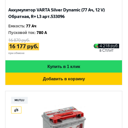
Аккумулятор VARTA Silver Dynamic (77 Ач, 12 V)
Обратная, R+ L3 арт.533096
Емкость
:
77 Ач
Пусковой ток
:
780 A
16 870
руб.
16 177
руб.
4 218
руб.
в Сплит
при обмене
Купить в 1 клик
Добавить в корзину
MUTLU