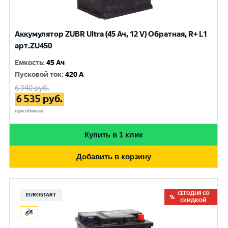
Аккумулятор ZUBR Ultra (45 Ач, 12 V) Обратная, R+ L1
арт.ZU450
Емкость
:
45 Ач
Пусковой ток
:
420 A
6 940
руб.
6 535
руб.
при обмене
Купить в 1 клик
Добавить в корзину
СЕГОДНЯ СО
EUROSTART
СКИДКОЙ