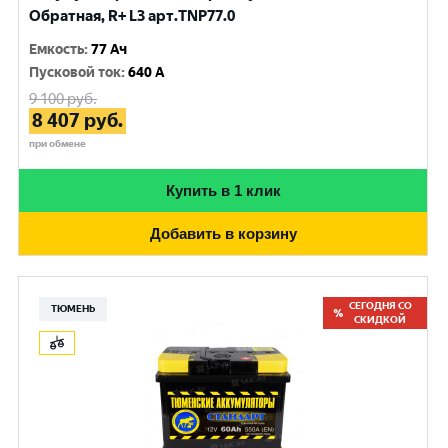
Обратная, R+ L3 арт.TNP77.0
Емкость
:
77 Ач
Пусковой ток
:
640 A
9 100
руб.
8 407
руб.
при обмене
Купить в 1 клик
Добавить в корзину
СЕГОДНЯ СО
ТЮМЕНЬ
СКИДКОЙ