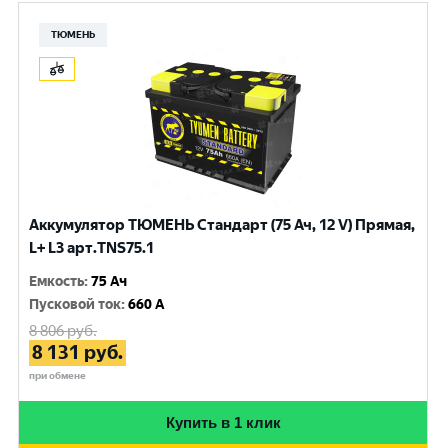
ТЮМЕНЬ
Аккумулятор ТЮМЕНЬ Стандарт (75 Ач, 12 V) Прямая,
L+ L3 арт.TNS75.1
Емкость
:
75 Ач
Пусковой ток
:
660 A
8 806
руб.
8 131
руб.
при обмене
Купить в 1 клик