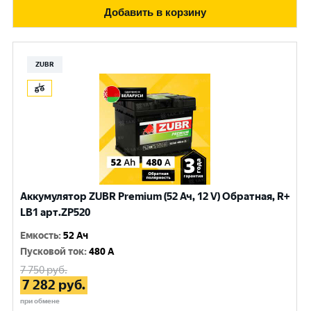
Добавить в корзину
ZUBR
Аккумулятор ZUBR Premium (52 Ач, 12 V) Обратная, R+
LB1 арт.ZP520
Емкость
:
52 Ач
Пусковой ток
:
480 A
7 750
руб.
7 282
руб.
при обмене