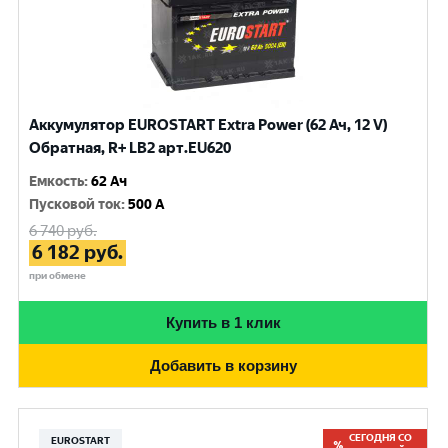
Аккумулятор EUROSTART Extra Power (62 Ач, 12 V)
Обратная, R+ LB2 арт.EU620
Емкость
:
62 Ач
Пусковой ток
:
500 A
6 740
руб.
6 182
руб.
при обмене
Купить в 1 клик
Добавить в корзину
СЕГОДНЯ СО
EUROSTART