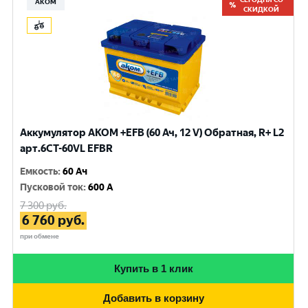
АКОМ
СКИДКОЙ
Аккумулятор AKOM +EFB (60 Ач, 12 V) Обратная, R+ L2
арт.6CТ-60VL EFBR
Емкость
:
60 Ач
Пусковой ток
:
600 A
7 300
руб.
6 760
руб.
при обмене
Купить в 1 клик
Добавить в корзину