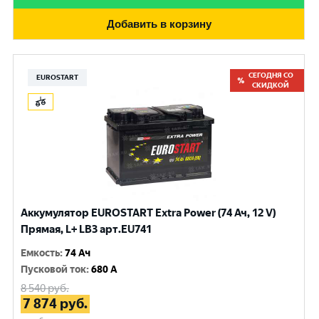
Добавить в корзину
СЕГОДНЯ СО
EUROSTART
СКИДКОЙ
Аккумулятор EUROSTART Extra Power (74 Ач, 12 V)
Прямая, L+ LB3 арт.EU741
Емкость
:
74 Ач
Пусковой ток
:
680 A
8 540
руб.
7 874
руб.