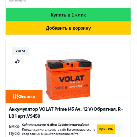
при обмене
Купить в 1 клик
Добавить в корзину
VOLAT
Фильтр
Аккумулятор VOLAT Prime (45 Ач, 12 V) Обратная, R+
LB1 арт.VS450
Сайт использует файлы Cookie (куки-файлы)
Емкость
:
45 Ач
Принять
Продолжая использовать сайт Вы соглашаетесь на
Пусковой ток
:
420 A
сбор данных о Вашем посещении сайта.