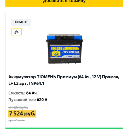
Добавить в корзину
ТЮМЕНЬ
Аккумулятор ТЮМЕНЬ Премиум (64 Ач, 12 V) Прямая,
L+ L2 арт.TNP64.1
Емкость
:
64 Ач
Пусковой ток
:
620 A
8 100
руб.
7 524
руб.
при обмене