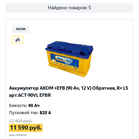
Найдено товаров:
5
АКОМ
Аккумулятор AKOM +EFB (90 Ач, 12 V) Обратная, R+ L5
арт.6СТ-90VL EFBR
Емкость
:
90 Ач
Пусковой ток
:
820 A
12 400
руб.
11 590
руб.
при обмене