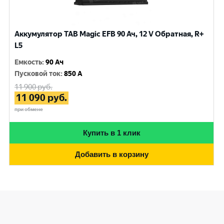
Аккумулятор TAB Magic EFB 90 Ач, 12 V Обратная, R+
L5
Емкость
:
90 Ач
Пусковой ток
:
850 A
11 900
руб.
11 090
руб.
при обмене
Купить в 1 клик
Добавить в корзину