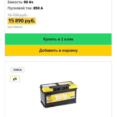
Емкость
:
90 Ач
Пусковой ток
:
850 A
16 700
руб.
15 890
руб.
при обмене
Купить в 1 клик
Добавить в корзину
TOPLA