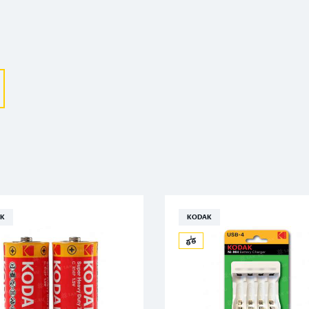
Выберите ваш город
Великий Новгород
Санкт-Петербург
Гатчина
Смоленск
K
KODAK
Москва