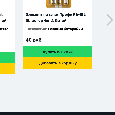
ak
Элемент питания Трофи R6-4BL
Батар
итай
(блистер 4шт.), Китай
алкал
блист
йство
Технология
:
Солевые батарейки
08175
411090
40
руб.
210
р
Купить в 1 клик
Добавить в корзину