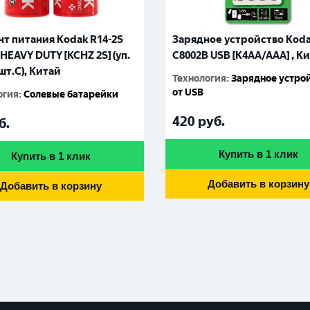
т питания Kodak R14-2S
Зарядное устройство Kod
HEAVY DUTY [KCHZ 2S] (уп.
С8002B USB [K4AA/AAA] , К
шт.C), Китай
Технология
:
Зарядное устро
от USB
огия
:
Солевые батарейки
420
руб.
б.
Купить в 1 клик
Купить в 1 клик
Добавить в корзину
Добавить в корзину