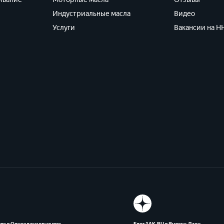
Индустриальные масла
Видео
Услуги
Вакансии на HH
во в Одноклассниках про
Блог 1АК.RU в Яндекс.Дзен