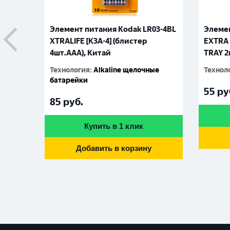
Элемент питания Kodak LR03-4BL
Элемен
XTRALIFE [K3A-4] (блистер
EXTRA 
4шт.AАА), Китай
TRAY 2
Технология
:
Alkaline щелочные
Технол
батарейки
55
ру
85
руб.
Купить в 1 клик
Добавить в корзину