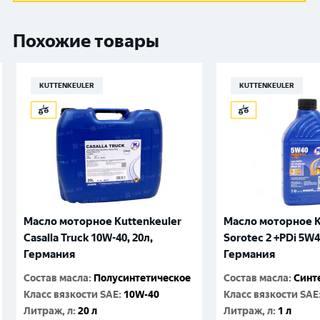
Похожие товары
KUTTENKEULER
KUTTENKEULER
Масло моторное Kuttenkeuler
Масло моторное K
Casalla Truck 10W-40, 20л,
Sorotec 2 +PDi 5W4
Германия
Германия
Состав масла
:
Полусинтетическое
Состав масла
:
Синт
Класс вязкости SAE
:
10W-40
Класс вязкости SAE
Литраж, л
:
20 л
Литраж, л
:
1 л