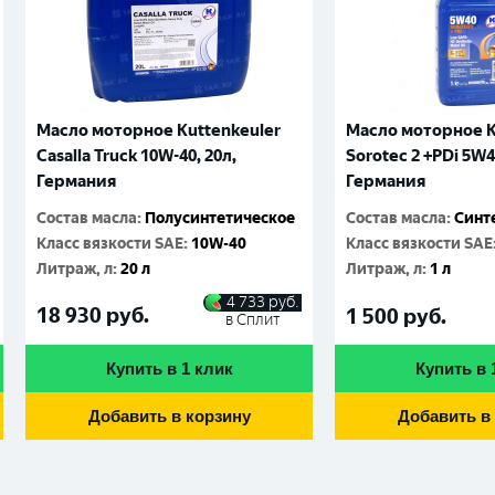
Масло моторное Kuttenkeuler
Масло моторное K
Casalla Truck 10W-40, 20л,
Sorotec 2 +PDi 5W4
Германия
Германия
Состав масла
:
Полусинтетическое
Состав масла
:
Синт
Класс вязкости SAE
:
10W-40
Класс вязкости SAE
Литраж, л
:
20 л
Литраж, л
:
1 л
4 733
руб.
18 930
руб.
1 500
руб.
в Сплит
Купить в 1 клик
Купить в 
Добавить в корзину
Добавить в