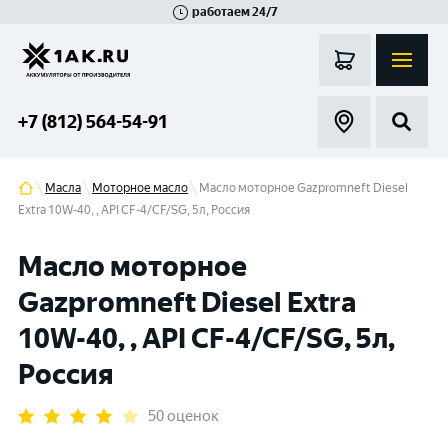
работаем 24/7
Великий Новгород
Санкт-Петербург
Гатчина
Смоленск
Москва
+7 (812) 564-54-91
Масла
Моторное масло
Масло моторное Gazpromneft Diesel
Extra 10W-40, , API СF-4/CF/SG, 5л, Россия
Масло моторное
Gazpromneft Diesel Extra
10W-40, , API СF-4/CF/SG, 5л,
Россия
50 оценок