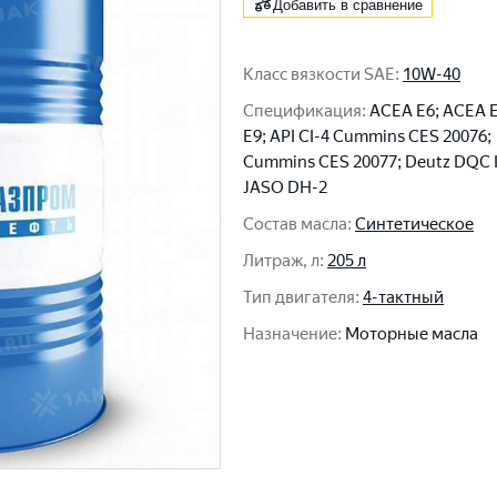
Добавить в сравнение
Класс вязкости SAE
:
10W-40
Спецификация
:
ACEA E6; ACEA 
E9; API CI-4 Cummins CES 20076;
Cummins CES 20077; Deutz DQC I
JASO DH-2
Состав масла
:
Синтетическое
Литраж, л
:
205 л
Тип двигателя
:
4-тактный
Назначение
:
Моторные масла