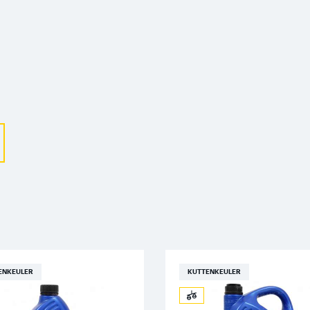
Выберите ваш город
Великий Новгород
Санкт-Петербург
ENKEULER
KUTTENKEULER
Гатчина
Смоленск
Москва