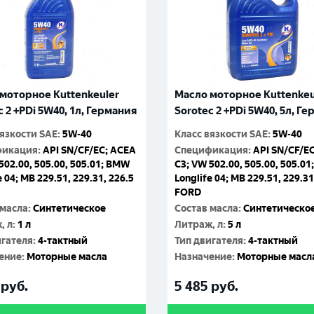
моторное Kuttenkeuler
Масло моторное Kuttenkeu
c 2 +PDi 5W40, 1л, Германия
Sorotec 2 +PDi 5W40, 5л, Г
вязкости SAE
:
5W-40
Класс вязкости SAE
:
5W-40
фикация
:
API SN/CF/EC; ACEA
Спецификация
:
API SN/CF/E
502.00, 505.00, 505.01; BMW
C3; VW 502.00, 505.00, 505.0
e 04; MB 229.51, 229.31, 226.5
Longlife 04; MB 229.51, 229.31
FORD
 масла
:
Синтетическое
Состав масла
:
Синтетическо
, л
:
1 л
Литраж, л
:
5 л
игателя
:
4-тактный
Тип двигателя
:
4-тактный
ение
:
Моторные масла
Назначение
:
Моторные масл
руб.
5 485
руб.