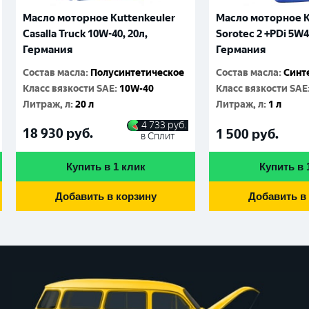
Масло моторное Kuttenkeuler
Масло моторное K
Casalla Truck 10W-40, 20л,
Sorotec 2 +PDi 5W4
Германия
Германия
Состав масла
:
Полусинтетическое
Состав масла
:
Синт
Класс вязкости SAE
:
10W-40
Класс вязкости SAE
Литраж, л
:
20 л
Литраж, л
:
1 л
4 733
руб.
18 930
руб.
1 500
руб.
в Сплит
Купить в 1 клик
Купить в 
Добавить в корзину
Добавить в