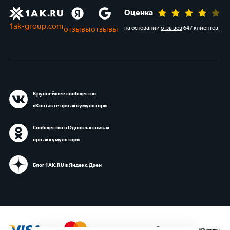
Оценка
1ak-group.com
отзывы
отзывы
на основании
отзывов
647 клиентов
.
Крупнейшее сообщество
вКонтакте про аккумуляторы
Сообщество в Одноклассниках
про аккумуляторы
Блог 1АК.RU в Яндекс.Дзен