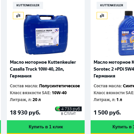
KUTTENKEULER
KUTTENKEULER
Масло моторное Kuttenkeuler
Масло моторное K
Casalla Truck 10W-40, 20л,
Sorotec 2 +PDi 5W4
Германия
Германия
Состав масла
:
Полусинтетическое
Состав масла
:
Синт
Класс вязкости SAE
:
10W-40
Класс вязкости SAE
Литраж, л
:
20 л
Литраж, л
:
1 л
4 733
руб.
18 930
руб.
1 500
руб.
в Сплит
Купить в 1 клик
Купить в 