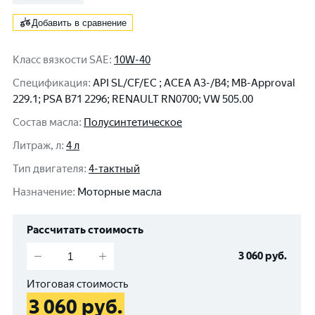
Добавить в сравнение
Класс вязкости SAE
:
10W-40
Спецификация
:
API SL/CF/EC ; ACEA A3-/B4; MB-Approval
229.1; PSA B71 2296; RENAULT RN0700; VW 505.00
Состав масла
:
Полусинтетическое
Литраж, л
:
4 л
Тип двигателя
:
4-тактный
Назначение
:
Моторные масла
Рассчитать стоимость
3 060
руб.
Итоговая стоимость
3 060
руб.