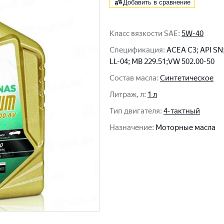
Добавить в сравнение
Класс вязкости SAE
:
5W-40
Спецификация
:
ACEA C3; API S
LL-04; MB 229.51;VW 502.00-50
Состав масла
:
Синтетическое
Литраж, л
:
1 л
Тип двигателя
:
4-тактный
Назначение
:
Моторные масла