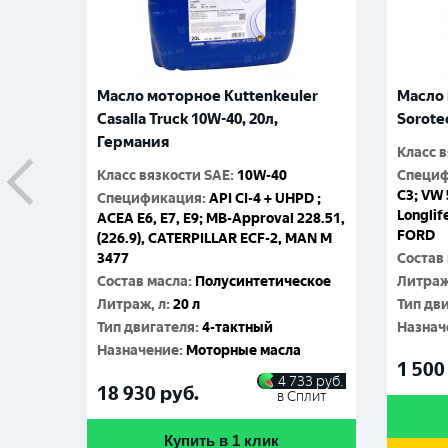
Масло моторное Kuttenkeuler
Масло 
Casalla Truck 10W-40, 20л,
Sorote
Германия
Класс 
Класс вязкости SAE
:
10W-40
Специ
C3; VW 
Спецификация
:
API CI-4 + UHPD ;
Longlif
ACEA E6, E7, E9; MB-Approval 228.51,
FORD
(226.9), CATERPILLAR ECF-2, MAN M
3477
Состав
Состав масла
:
Полусинтетическое
Литраж
Литраж, л
:
20 л
Тип дв
Тип двигателя
:
4-тактный
Назнач
Назначение
:
Моторные масла
1 500
4 733
руб.
18 930
руб.
в Сплит
Купить в 1 клик