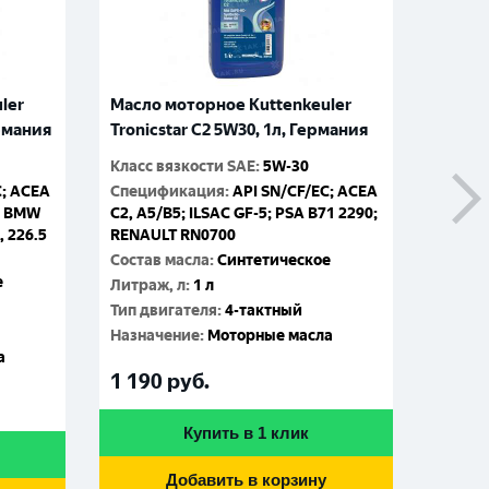
ler
Масло моторное Kuttenkeuler
Масло
ермания
Tronicstar C2 5W30, 1л, Германия
Tronic
Класс вязкости SAE
:
5W-30
Класс 
C; ACEA
Спецификация
:
API SN/CF/EC; ACEA
Специ
1; BMW
C2, A5/B5; ILSAC GF-5; PSA B71 2290;
C2, A5
, 226.5
RENAULT RN0700
RENAU
Состав масла
:
Синтетическое
Состав
е
Литраж, л
:
1 л
Литраж
Тип двигателя
:
4-тактный
Тип дв
Назначение
:
Моторные масла
Назна
а
1 190
руб.
4 86
Купить в 1 клик
Добавить в корзину