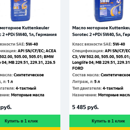
моторное Kuttenkeuler
Масло моторное Kuttenkeu
c 2 +PDi 5W40, 1л, Германия
Sorotec 2 +PDi 5W40, 5л, Г
вязкости SAE
:
5W-40
Класс вязкости SAE
:
5W-40
фикация
:
API SN/CF/EC; ACEA
Спецификация
:
API SN/CF/E
502.00, 505.00, 505.01; BMW
C3; VW 502.00, 505.00, 505.0
e 04; MB 229.51, 229.31, 226.5
Longlife 04; MB 229.51, 229.31
FORD
 масла
:
Синтетическое
Состав масла
:
Синтетическо
, л
:
1 л
Литраж, л
:
5 л
игателя
:
4-тактный
Тип двигателя
:
4-тактный
ение
:
Моторные масла
Назначение
:
Моторные масл
руб.
5 485
руб.
Купить в 1 клик
Купить в 1 клик