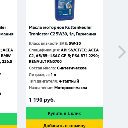
ler
Масло моторное Kuttenkeuler
Масло
ермания
Tronicstar C2 5W30, 1л, Германия
Tronic
Класс вязкости SAE
:
5W-30
Класс 
C; ACEA
Спецификация
:
API SN/CF/EC; ACEA
Специ
1; BMW
C2, A5/B5; ILSAC GF-5; PSA B71 2290;
C2, A5
, 226.5
RENAULT RN0700
RENAU
Состав масла
:
Синтетическое
Состав
е
Литраж, л
:
1 л
Литраж
Тип двигателя
:
4-тактный
Тип дв
Назначение
:
Моторные масла
Назна
а
1 190
руб.
4 86
Купить в 1 клик
Добавить в корзину