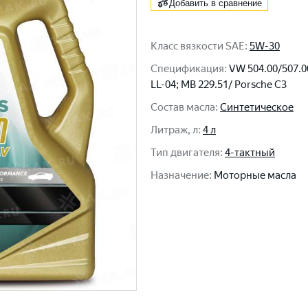
Добавить в сравнение
Класс вязкости SAE
:
5W-30
Спецификация
:
VW 504.00/507.
LL-04; MB 229.51/ Porsche C3
Состав масла
:
Синтетическое
Литраж, л
:
4 л
Тип двигателя
:
4-тактный
Назначение
:
Моторные масла