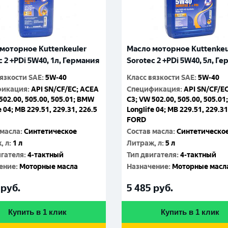
моторное Kuttenkeuler
Масло моторное Kuttenkeu
c 2 +PDi 5W40, 1л, Германия
Sorotec 2 +PDi 5W40, 5л, Г
вязкости SAE
:
5W-40
Класс вязкости SAE
:
5W-40
фикация
:
API SN/CF/EC; ACEA
Спецификация
:
API SN/CF/E
502.00, 505.00, 505.01; BMW
C3; VW 502.00, 505.00, 505.0
e 04; MB 229.51, 229.31, 226.5
Longlife 04; MB 229.51, 229.31
FORD
 масла
:
Синтетическое
Состав масла
:
Синтетическо
, л
:
1 л
Литраж, л
:
5 л
игателя
:
4-тактный
Тип двигателя
:
4-тактный
ение
:
Моторные масла
Назначение
:
Моторные масл
руб.
5 485
руб.
Купить в 1 клик
Купить в 1 клик