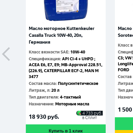
Масло моторное Kuttenkeuler
Масло 
Casalla Truck 10W-40, 20л,
Sorote
Германия
Класс 
Класс вязкости SAE
:
10W-40
Специ
C3; VW 
Спецификация
:
API CI-4 + UHPD ;
Longlif
ACEA E6, E7, E9; MB-Approval 228.51,
FORD
(226.9), CATERPILLAR ECF-2, MAN M
3477
Состав
Состав масла
:
Полусинтетическое
Литраж
Литраж, л
:
20 л
Тип дв
Тип двигателя
:
4-тактный
Назнач
Назначение
:
Моторные масла
1 500
4 733
руб.
18 930
руб.
в Сплит
Купить в 1 клик