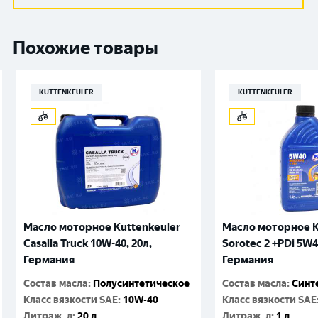
Похожие товары
KUTTENKEULER
KUTTENKEULER
Масло моторное Kuttenkeuler
Масло моторное K
Casalla Truck 10W-40, 20л,
Sorotec 2 +PDi 5W4
Германия
Германия
Состав масла
:
Полусинтетическое
Состав масла
:
Синт
Класс вязкости SAE
:
10W-40
Класс вязкости SAE
Литраж, л
:
20 л
Литраж, л
:
1 л