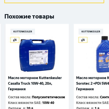
Похожие товары
KUTTENKEULER
KUTTENKEULER
Масло моторное Kuttenkeuler
Масло моторное K
Casalla Truck 10W-40, 20л,
Sorotec 2 +PDi 5W4
Германия
Германия
Состав масла
:
Полусинтетическое
Состав масла
:
Синт
Класс вязкости SAE
:
10W-40
Класс вязкости SAE
Литраж, л
:
20 л
Литраж, л
:
1 л