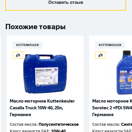
Оставить отзыв
Похожие товары
KUTTENKEULER
KUTTENKEULER
Масло моторное Kuttenkeuler
Масло моторное K
Casalla Truck 10W-40, 20л,
Sorotec 2 +PDi 5W4
Германия
Германия
Состав масла
:
Полусинтетическое
Состав масла
:
Синт
Класс вязкости SAE
:
10W-40
Класс вязкости SAE