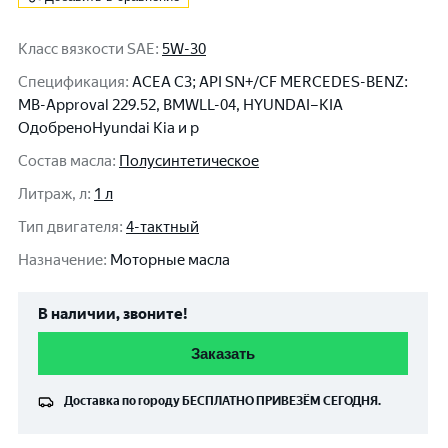
Класс вязкости SAE
:
5W-30
Спецификация
:
ACEA C3; API SN+/CF MERCEDES-BENZ:
MB-Approval 229.52, BMWLL-04, HYUNDAI–KIA
ОдобреноHyundai Kia и р
Состав масла
:
Полусинтетическое
Литраж, л
:
1 л
Тип двигателя
:
4-тактный
Назначение
:
Моторные масла
В наличии, звоните!
Заказать
Доставка по городу
БЕСПЛАТНО
ПРИВЕЗЁМ СЕГОДНЯ.