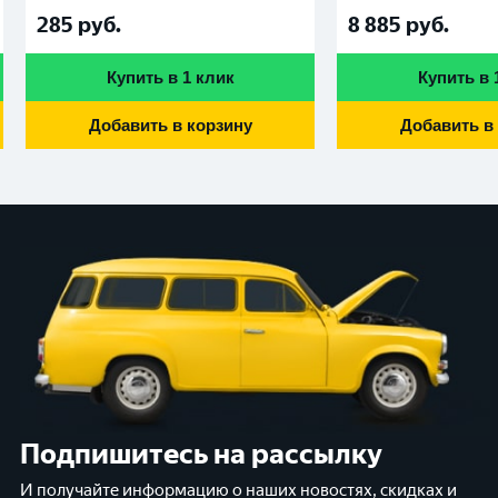
285
руб.
8 885
руб.
Купить в 1 клик
Купить в 
Добавить в корзину
Добавить в
Подпишитесь на рассылку
И получайте информацию о наших новостях, скидках и