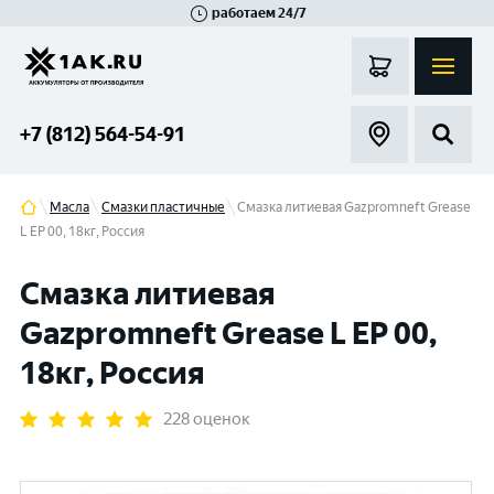
работаем 24/7
Великий Новгород
Санкт-Петербург
Гатчина
Смоленск
Москва
+7 (812) 564-54-91
Масла
Смазки пластичные
Смазка литиевая Gazpromneft Grease
L EP 00, 18кг, Россия
Смазка литиевая
Gazpromneft Grease L EP 00,
18кг, Россия
228 оценок