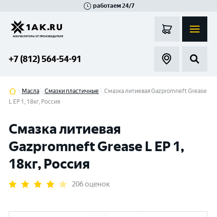
работаем 24/7
Великий Новгород
Санкт-Петербург
Гатчина
Смоленск
Москва
+7 (812) 564-54-91
Масла
Смазки пластичные
Смазка литиевая Gazpromneft Grease
L EP 1, 18кг, Россия
Смазка литиевая
Gazpromneft Grease L EP 1,
18кг, Россия
206 оценок