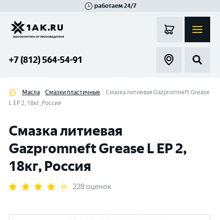
работаем 24/7
Великий Новгород
Санкт-Петербург
Гатчина
Смоленск
Москва
+7 (812) 564-54-91
Масла
Смазки пластичные
Смазка литиевая Gazpromneft Grease
L EP 2, 18кг, Россия
Смазка литиевая
Gazpromneft Grease L EP 2,
18кг, Россия
228 оценок