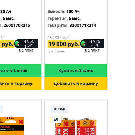
80 Ач
Емкость
:
100 Ач
я
:
6 мес.
Гарантия
:
6 мес.
ы
:
260x170x215
Габариты
:
330x171x214
б.
19 900
руб.
4 050
4 975
0
руб.
19 000
руб.
руб.
руб.
в Сплит
в Сплит
при обмене
ить в 1 клик
Купить в 1 клик
вить в корзину
Добавить в корзину
KODAK