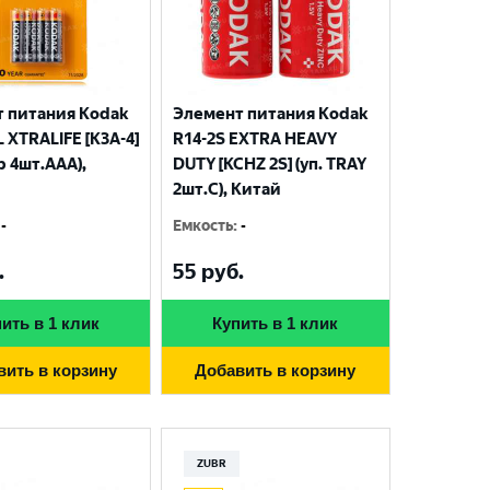
 питания Kodak
Элемент питания Kodak
 XTRALIFE [K3A-4]
R14-2S EXTRA HEAVY
р 4шт.AАА),
DUTY [KCHZ 2S] (уп. TRAY
2шт.C), Китай
-
Емкость
:
-
.
55
руб.
ить в 1 клик
Купить в 1 клик
вить в корзину
Добавить в корзину
ZUBR