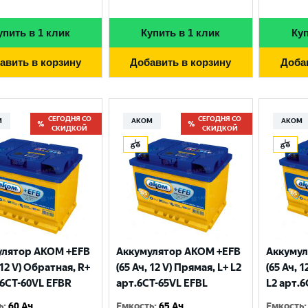
упить в 1 клик
Купить в 1 клик
Куп
авить в корзину
Добавить в корзину
Доба
СЕГОДНЯ СО
СЕГОДНЯ СО
М
АКОМ
АКОМ
СКИДКОЙ
СКИДКОЙ
улятор AKOM +EFB
Аккумулятор AKOM +EFB
Аккумул
 12 V) Обратная, R+
(65 Ач, 12 V) Прямая, L+ L2
(65 Ач, 
.6CТ-60VL EFBR
арт.6СТ-65VL EFBL
L2 арт.
ь
:
60 Ач
Емкость
:
65 Ач
Емкость
: