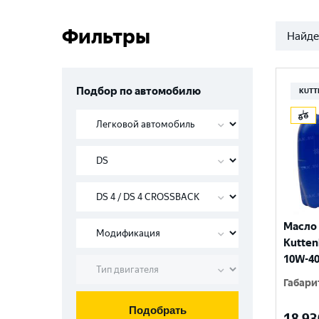
Фильтры
Найде
Подбор по автомобилю
KUTT
Масло
Kutten
10W-40
Габари
Подобрать
18 93