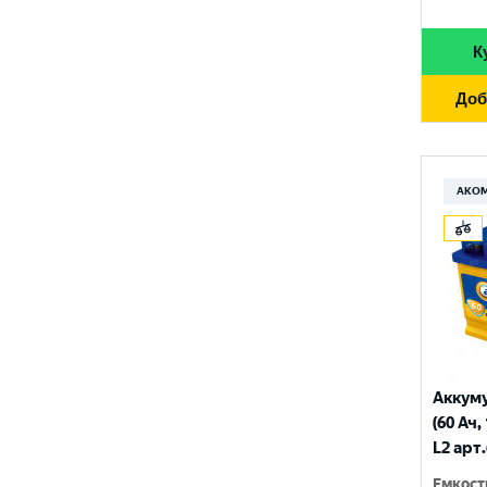
GIGAWATT
710 A
100 Ач
GIVER
К
720 A
105 Ач
HANKOOK
730 A
Доб
110 Ач
HOG
740 A
120 Ач
HOWTER
750 A
АКО
132 Ач
ISKRA ENERGY
760 A
140 Ач
MAGNUM
765 A
180 Ач
MEGA START
770 A
190 Ач
METACO
780 A
200 Ач
MILES
790 A
Аккум
210 Ач
(60 Ач,
MINSU
800 A
L2 арт
215 Ач
MOLL
815 A
Емкост