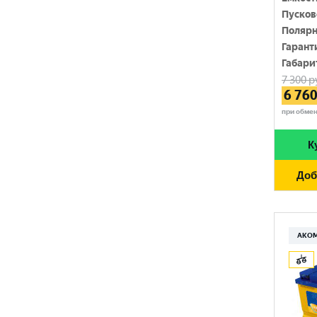
220 Ач
Пусков
MUTLU
820 A
Полярн
225 Ач
MYWAY
Гарант
830 A
230 Ач
Габари
NORDSTERN
840 A
7 300
р
250 Ач
6 76
NORDSTERN Evolution
850 A
при обме
OPTIMA
860 A
К
POLUS ARCTIC
870 A
Доб
RIDER
880 A
ROCKET
890 A
SEBANG
АКО
900 A
SMART ELEMENT
910 A
SOLITE
920 A