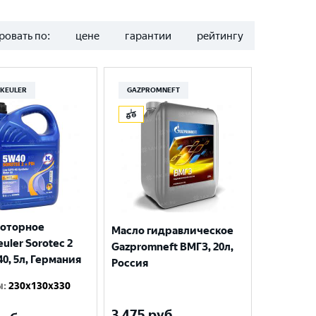
ровать по:
цене
гарантии
рейтингу
KEULER
GAZPROMNEFT
моторное
Масло гидравлическое
uler Sorotec 2
Gazpromneft ВМГЗ, 20л,
40, 5л, Германия
Россия
ы
:
230x130x330
3 475
руб.