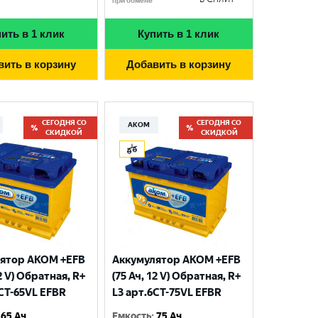
при обмене
ить в 1 клик
Купить в 1 клик
вить в корзину
Добавить в корзину
СЕГОДНЯ СО
СЕГОДНЯ СО
АКОМ
СКИДКОЙ
СКИДКОЙ
ятор AKOM +EFB
Аккумулятор AKOM +EFB
12 V) Обратная, R+
(75 Ач, 12 V) Обратная, R+
6CT-65VL EFBR
L3 арт.6СТ-75VL EFBR
65 Ач
Емкость
:
75 Ач