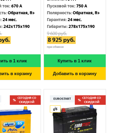
й ток
:
670 A
Пусковой ток
:
750 A
сть
:
Обратная, R+
Полярность
:
Обратная, R+
я
:
24 мес.
Гарантия
:
24 мес.
ы
:
242x175x190
Габариты
:
278x175x190
.
9 600
руб.
руб.
8 925
руб.
при обмене
ить в 1 клик
Купить в 1 клик
вить в корзину
Добавить в корзину
СЕГОДНЯ СО
СЕГОДНЯ СО
EUROSTART
СКИДКОЙ
СКИДКОЙ