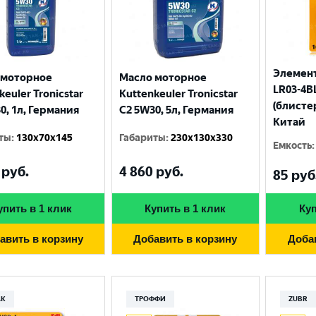
Элемент
 моторное
Масло моторное
LR03-4BL
keuler Tronicstar
Kuttenkeuler Tronicstar
(блисте
0, 1л, Германия
C2 5W30, 5л, Германия
Китай
ты
:
130x70x145
Габариты
:
230x130x330
Емкость
:
руб.
4 860
руб.
85
руб
упить в 1 клик
Купить в 1 клик
Куп
Выберите ваш город
авить в корзину
Добавить в корзину
Доба
Великий Новгород
Санкт-Петербург
Гатчина
Смоленск
AK
ТРОФФИ
ZUBR