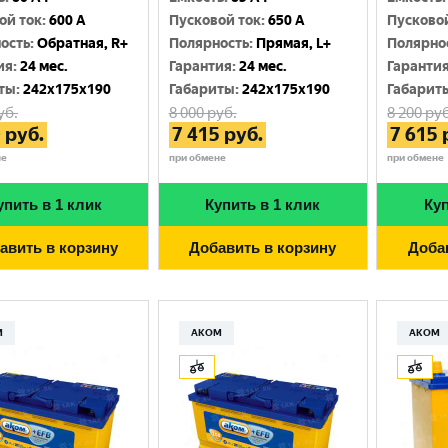
ой ток
:
600 A
Пусковой ток
:
650 A
Пусково
ость
:
Обратная, R+
Полярность
:
Прямая, L+
Полярно
ия
:
24 мес.
Гарантия
:
24 мес.
Гаранти
ты
:
242x175x190
Габариты
:
242x175x190
Габарит
уб.
8 000
руб.
8 200
руб
0
руб.
7 415
руб.
7 615
не
при обмене
при обмене
упить в 1 клик
Купить в 1 клик
Куп
авить в корзину
Добавить в корзину
Доба
М
АКОМ
АКОМ