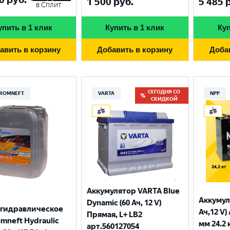
1 500
руб.
5 485
р
в Сплит
упить в 1 клик
Купить в 1 клик
Куп
авить в корзину
Добавить в корзину
Доба
СЕГОДНЯ СО
ROMNEFT
VARTA
NPP
СКИДКОЙ
Аккумулятор VARTA Blue
Аккумул
Dynamic (60 Ач, 12 V)
 гидравлическое
Ач,12 V)
Прямая, L+ LB2
mneft Hydraulic
мм 24.2 
арт.560127054