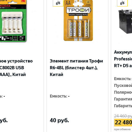
Москва
Аккумул
Professio
ное устройство
Элемент питания Трофи
RT+ D5 
С8002B USB
R6-4BL (блистер 4шт.),
AAA] , Китай
Китай
Емкость
:
Пусково
Полярно
ь
:
-
Емкость
:
-
Гаранти
Габарит
24 460
ру
уб.
40
руб.
22 48
при обмене