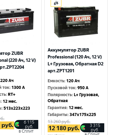
Аккумулятор ZUBR
ятор ZUBR
Professional (120 Ач, 12 V)
nal (220 Ач, 12 V)
L+ Грузовая, Обратная D2
арт.ZPT2204
арт.ZPT1201
220 Ач
Емкость
:
120 Ач
й ток
:
1300 A
Пусковой ток
:
950 A
сть
:
RT+
Полярность
:
L+ Грузовая,
Обратная
я
:
12 мес.
Гарантия
:
12 мес.
ы
:
513x223x223
Габариты
:
347x175x225
б.
13 260
руб.
6 115
0
руб.
3 315
руб.
12 180
руб.
руб.
в Сплит
в Сплит