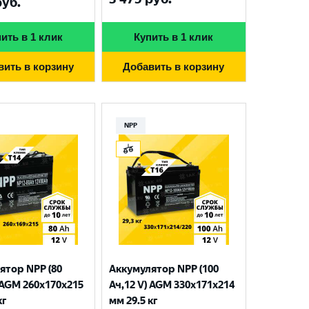
уб.
ить в 1 клик
Купить в 1 клик
вить в корзину
Добавить в корзину
NPP
ятор NPP (80
Аккумулятор NPP (100
 AGM 260x170x215
Ач,12 V) AGM 330x171x214
кг
мм 29.5 кг