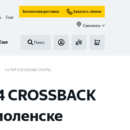
Бесплатная доставка
Заказать звонок
Еще
ы
Смоленск
Еще
Поиск
1.6 THP 210 (155 kW / 210 PS)
 4 CROSSBACK
Смоленске