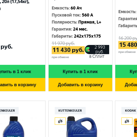
 20л (17,54кг),
Емкость
:
60 Ач
я
Емкость
:
Пусковой ток
:
560 A
Гаранти
Полярность
:
Прямая, L+
Габарит
Гарантия
:
24 мес.
Габариты
:
242x175x175
16 200
ру
11 970
руб.
15 48
руб.
2 993
11 430
руб.
руб.
при обмене
в Сплит
при обмене
упить в 1 клик
Купить в 1 клик
Куп
авить в корзину
Добавить в корзину
Доба
ENKEULER
KUTTENKEULER
KODAK