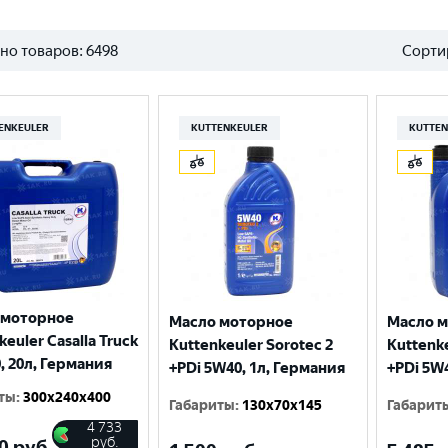
но товаров:
6498
Сорти
ENKEULER
KUTTENKEULER
KUTTEN
 моторное
Масло моторное
Масло 
keuler Casalla Truck
Kuttenkeuler Sorotec 2
Kuttenke
, 20л, Германия
+PDi 5W40, 1л, Германия
+PDi 5W
ты
:
300x240x400
Габариты
:
130x70x145
Габарит
4 733
руб.
0
руб.