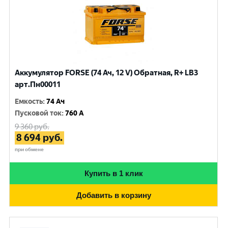
Аккумулятор FORSE (74 Ач, 12 V) Обратная, R+ LB3
арт.Пн00011
Емкость
:
74 Ач
Пусковой ток
:
760 A
9 360
руб.
8 694
руб.
при обмене
Купить в 1 клик
Добавить в корзину