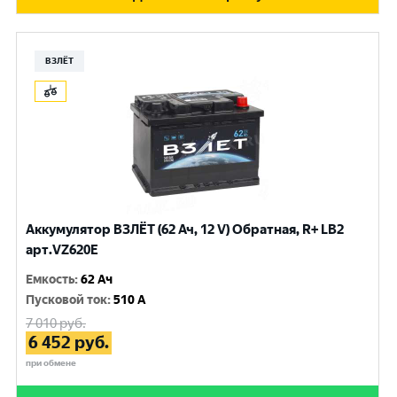
ВЗЛЁТ
Аккумулятор ВЗЛЁТ (62 Ач, 12 V) Обратная, R+ LB2
арт.VZ620E
Емкость
:
62 Ач
Пусковой ток
:
510 A
7 010
руб.
6 452
руб.
при обмене