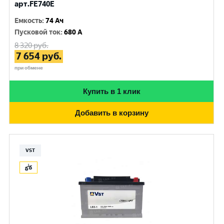
арт.FE740E
Емкость
:
74 Ач
Пусковой ток
:
680 A
8 320
руб.
7 654
руб.
при обмене
Купить в 1 клик
Добавить в корзину
VST