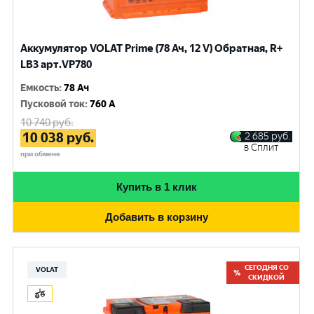
Аккумулятор VOLAT Prime (78 Ач, 12 V) Обратная, R+
LB3 арт.VP780
Емкость
:
78 Ач
Пусковой ток
:
760 A
10 740
руб.
10 038
руб.
2 685
руб.
в Сплит
при обмене
Купить в 1 клик
Добавить в корзину
СЕГОДНЯ СО
VOLAT
СКИДКОЙ