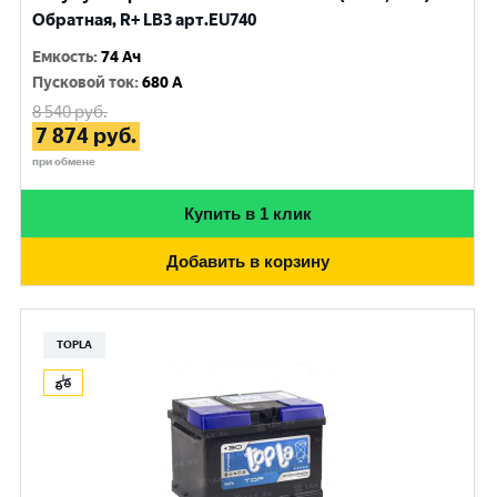
Обратная, R+ LB3 арт.EU740
Емкость
:
74 Ач
Пусковой ток
:
680 A
8 540
руб.
7 874
руб.
при обмене
Купить в 1 клик
Добавить в корзину
TOPLA