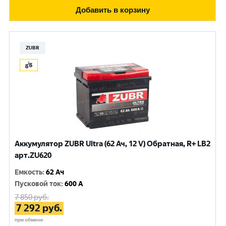
Добавить в корзину
ZUBR
Аккумулятор ZUBR Ultra (62 Ач, 12 V) Обратная, R+ LB2
арт.ZU620
Емкость
:
62 Ач
Пусковой ток
:
600 A
7 850
руб.
7 292
руб.
при обмене