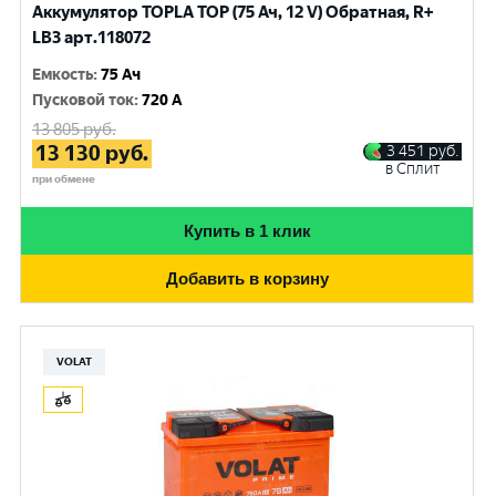
Аккумулятор TOPLA TOP (75 Ач, 12 V) Обратная, R+
LB3 арт.118072
Емкость
:
75 Ач
Пусковой ток
:
720 A
13 805
руб.
13 130
руб.
3 451
руб.
в Сплит
при обмене
Купить в 1 клик
Добавить в корзину
VOLAT