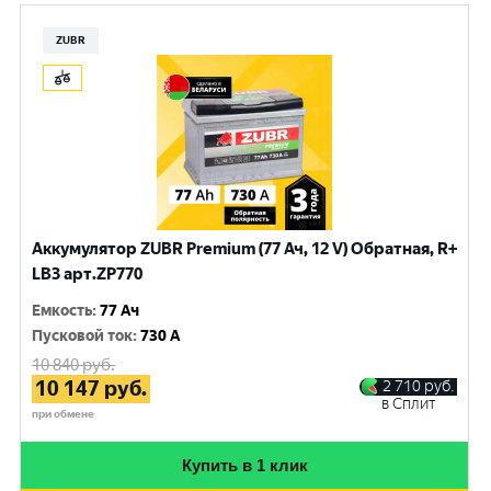
ZUBR
Аккумулятор ZUBR Premium (77 Ач, 12 V) Обратная, R+
LB3 арт.ZP770
Емкость
:
77 Ач
Пусковой ток
:
730 A
10 840
руб.
10 147
руб.
2 710
руб.
в Сплит
при обмене
Купить в 1 клик