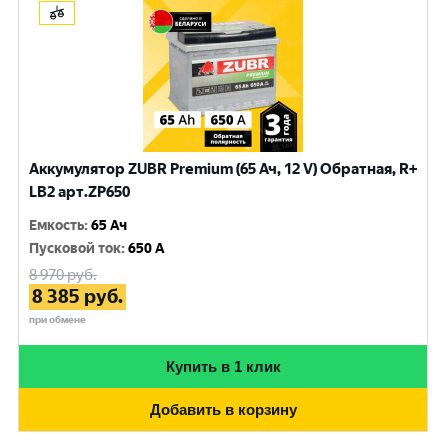
Аккумулятор ZUBR Premium (65 Ач, 12 V) Обратная, R+
LB2 арт.ZP650
Емкость
:
65 Ач
Пусковой ток
:
650 A
8 970
руб.
8 385
руб.
при обмене
Купить в 1 клик
Добавить в корзину