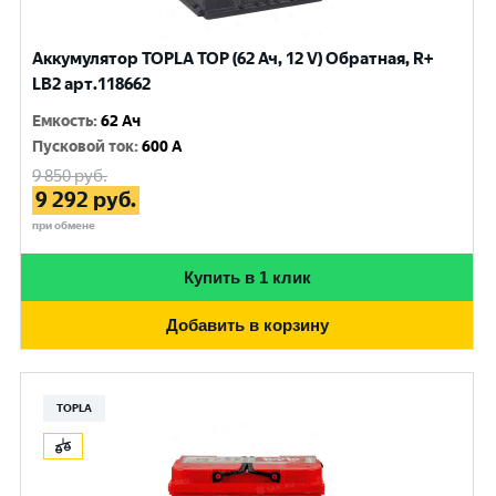
Аккумулятор TOPLA TOP (62 Ач, 12 V) Обратная, R+
LB2 арт.118662
Емкость
:
62 Ач
Пусковой ток
:
600 A
9 850
руб.
9 292
руб.
при обмене
Купить в 1 клик
Добавить в корзину
TOPLA