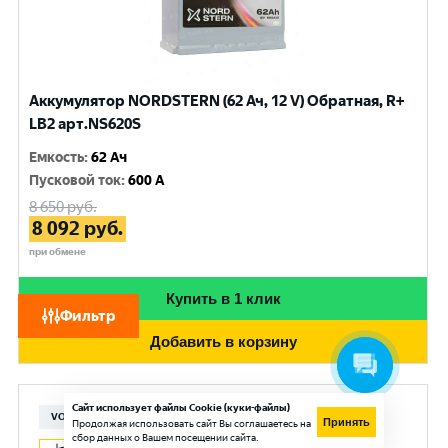
Аккумулятор NORDSTERN (62 Ач, 12 V) Обратная, R+
LB2 арт.NS620S
Емкость
:
62 Ач
Пусковой ток
:
600 A
8 650
руб.
8 092
руб.
при обмене
Купить в 1 клик
Фильтр
Добавить в корзину
Сайт использует файлы Cookie (куки-файлы)
VOLTRON
Принять
Продолжая использовать сайт Вы соглашаетесь на
сбор данных о Вашем посещении сайта.