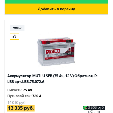
Добавить в корзину
MUTLU
Аккумулятор MUTLU SFB (75 Ач, 12 V) Обратная, R+
LB3 арт.LВ3.75.072.A
Емкость
:
75 Ач
Пусковой ток
:
720 A
14 010
руб.
13 335
руб.
3 503
руб.
в Сплит