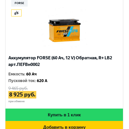
FORSE
Аккумулятор FORSE (60 Ач, 12 V) Обратная, R+ LB2
арт.ПEFBн0002
Емкость
:
60 Ач
Пусковой ток
:
620 A
9 465
руб.
8 925
руб.
при обмене
Купить в 1 клик
Добавить в корзину