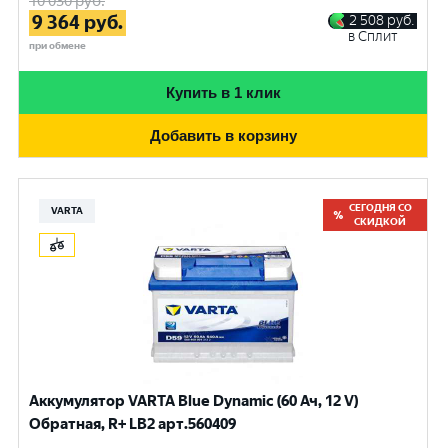
10 030
руб.
9 364
руб.
2 508
руб.
в Сплит
при обмене
Купить в 1 клик
Добавить в корзину
СЕГОДНЯ СО
VARTA
СКИДКОЙ
Аккумулятор VARTA Blue Dynamic (60 Ач, 12 V)
Обратная, R+ LB2 арт.560409