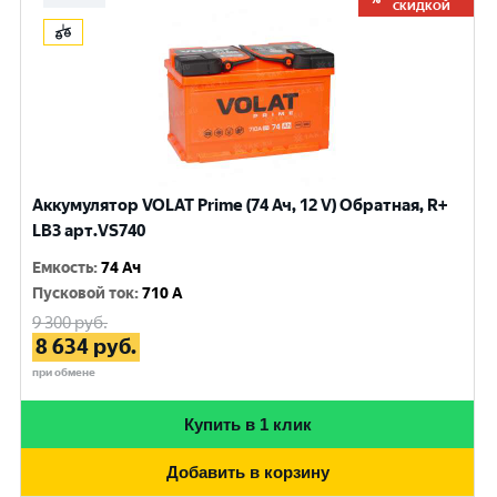
СКИДКОЙ
Аккумулятор VOLAT Prime (74 Ач, 12 V) Обратная, R+
LB3 арт.VS740
Емкость
:
74 Ач
Пусковой ток
:
710 A
9 300
руб.
8 634
руб.
при обмене
Купить в 1 клик
Добавить в корзину