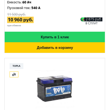
Емкость
:
60 Ач
Пусковой ток
:
540 A
11 500
руб.
10 960
руб.
2 875
руб.
в Сплит
при обмене
Купить в 1 клик
Добавить в корзину
TOPLA