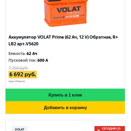
Аккумулятор VOLAT Prime (62 Ач, 12 V) Обратная, R+
LB2 арт.VS620
Емкость
:
62 Ач
Пусковой ток
:
600 A
7 250
руб.
6 692
руб.
при обмене
Купить в 1 клик
Добавить в корзину
СЕГОДНЯ СО
VOLAT