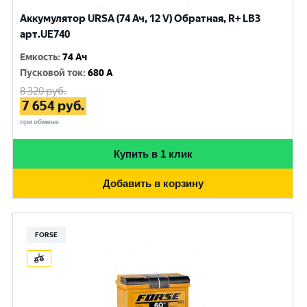
Аккумулятор URSA (74 Ач, 12 V) Обратная, R+ LB3
арт.UE740
Емкость
:
74 Ач
Пусковой ток
:
680 A
8 320
руб.
7 654
руб.
при обмене
Купить в 1 клик
Добавить в корзину
FORSE