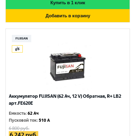
Купить в 1 клик
Добавить в корзину
FUJISAN
Аккумулятор FUJISAN (62 Ач, 12 V) Обратная, R+ LB2
арт.FE620E
Емкость
:
62 Ач
Пусковой ток
:
510 A
6 800
руб.
6 242
руб.