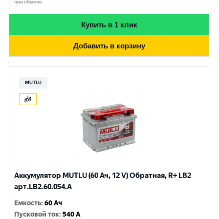
при обмене
Купить в 1 клик
Добавить в корзину
MUTLU
Аккумулятор MUTLU (60 Ач, 12 V) Обратная, R+ LB2
арт.LB2.60.054.A
Емкость
:
60 Ач
Пусковой ток
:
540 A