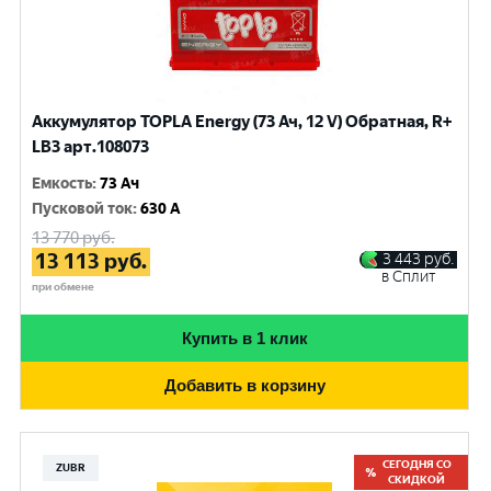
Аккумулятор TOPLA Energy (73 Ач, 12 V) Обратная, R+
LB3 арт.108073
Емкость
:
73 Ач
Пусковой ток
:
630 A
13 770
руб.
13 113
руб.
3 443
руб.
в Сплит
при обмене
Купить в 1 клик
Добавить в корзину
СЕГОДНЯ СО
ZUBR
СКИДКОЙ