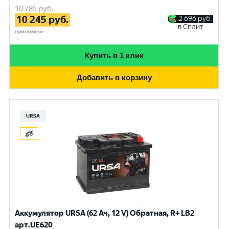
10 785
руб.
10 245
руб.
2 696
руб.
в Сплит
при обмене
Купить в 1 клик
Добавить в корзину
URSA
Аккумулятор URSA (62 Ач, 12 V) Обратная, R+ LB2
арт.UE620