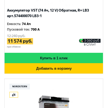
Аккумулятор VST (74 Ач, 12 V) Обратная, R+ LB3
арт.574400070 LB3-1
Емкость
:
74 Ач
Пусковой ток
:
700 A
12 240
руб.
11 574
руб.
3 060
руб.
в Сплит
при обмене
Купить в 1 клик
Добавить в корзину
NORDSTERN