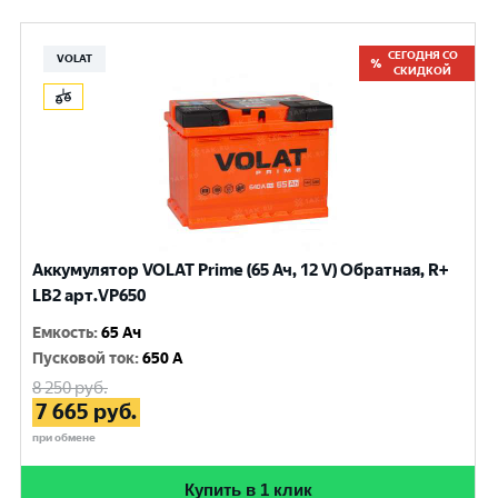
СЕГОДНЯ СО
VOLAT
СКИДКОЙ
Аккумулятор VOLAT Prime (65 Ач, 12 V) Обратная, R+
LB2 арт.VP650
Емкость
:
65 Ач
Пусковой ток
:
650 A
8 250
руб.
7 665
руб.
при обмене
Купить в 1 клик