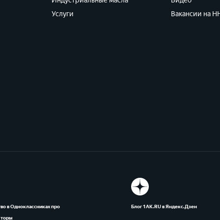
Индустриальные масла
Видео
Услуги
Вакансии на HH
во в Одноклассниках про
Блог 1АК.RU в Яндекс.Дзен
яторы