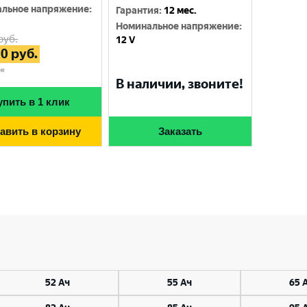
льное напряжение
:
Гарантия
:
12 мес.
Номинальное напряжение
:
руб.
12 V
30
руб.
не
В наличии, звоните!
упить в 1 клик
авить в корзину
Заказать
Выберите ваш город
52 Ач
55 Ач
65 