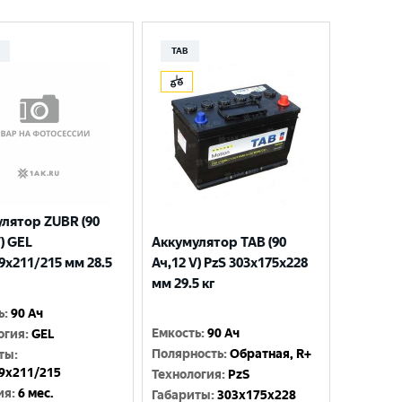
TAB
лятор ZUBR (90
Аккумулятор TAB (90
V) GEL
Ач,12 V) PzS 303x175x228
9x211/215 мм 28.5
мм 29.5 кг
ь
:
90 Ач
Емкость
:
90 Ач
огия
:
GEL
Полярность
:
Обратная, R+
ты
:
9x211/215
Технология
:
PzS
ия
:
6 мес.
Габариты
:
303x175x228