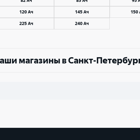
82 Ач
85 Ач
95 
Великий Новгород
Санкт-Петербург
120 Ач
145 Ач
150 
Гатчина
Смоленск
225 Ач
240 Ач
Москва
аши магазины в Санкт-Петербур