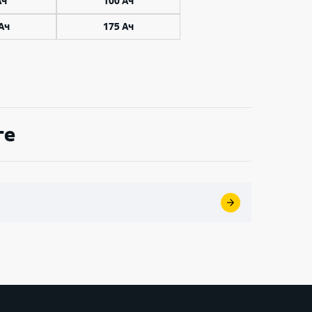
Ач
100 Ач
Ач
175 Ач
ге