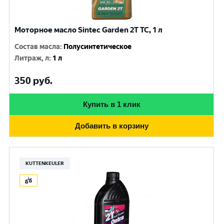
Моторное масло Sintec Garden 2Т ТС, 1 л
Состав масла
:
Полусинтетическое
Литраж, л
:
1 л
350
руб.
Купить в 1 клик
Добавить в корзину
KUTTENKEULER