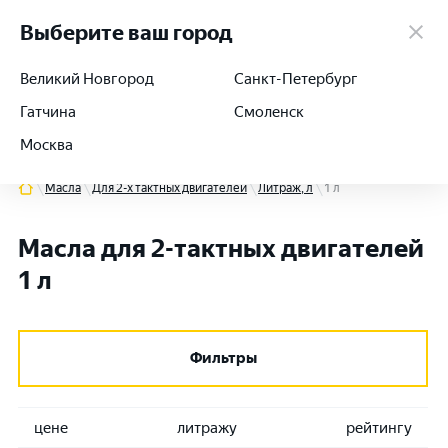
работаем 24/7
Выберите ваш город
Великий Новгород
Санкт-Петербург
Гатчина
Смоленск
+7 (812) 564-54-91
Москва
Масла
Для 2-х тактных двигателей
Литраж, л
1 л
Масла для 2-тактных двигателей
1 л
Фильтры
цене
литражу
рейтингу