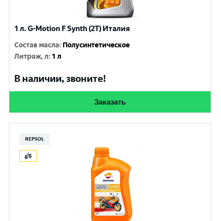
1 л. G-Motion F Synth (2T) Италия
Состав масла
:
Полусинтетическое
Литраж, л
:
1 л
В наличии, звоните!
Заказать
REPSOL