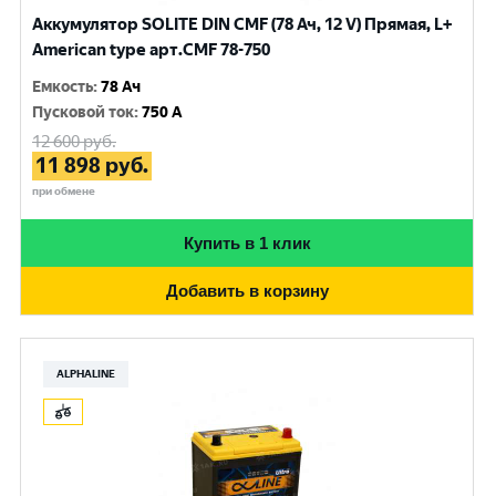
Аккумулятор SOLITE DIN CMF (78 Ач, 12 V) Прямая, L+
American type арт.CMF 78-750
Емкость
:
78 Ач
Пусковой ток
:
750 A
12 600
руб.
11 898
руб.
при обмене
Купить в 1 клик
Добавить в корзину
ALPHALINE