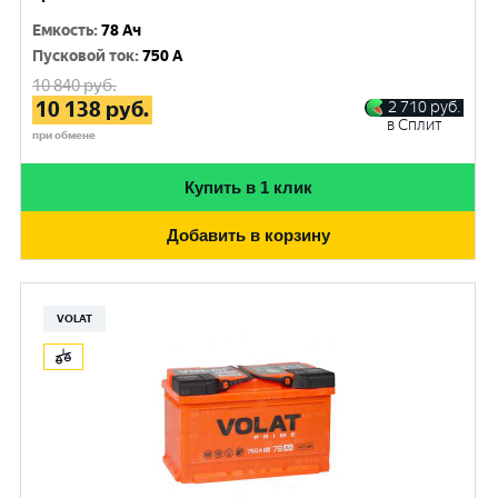
Емкость
:
78 Ач
Пусковой ток
:
750 A
10 840
руб.
10 138
руб.
2 710
руб.
в Сплит
при обмене
Купить в 1 клик
Добавить в корзину
VOLAT