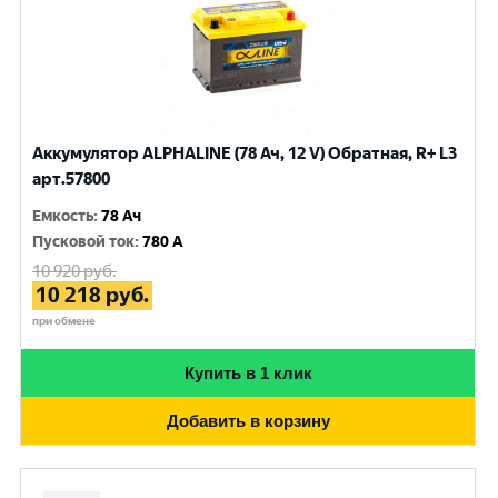
Аккумулятор ALPHALINE (78 Ач, 12 V) Обратная, R+ L3
арт.57800
Емкость
:
78 Ач
Пусковой ток
:
780 A
10 920
руб.
10 218
руб.
при обмене
Купить в 1 клик
Добавить в корзину