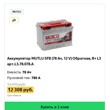
MUTLU
Аккумулятор MUTLU SFB (78 Ач, 12 V) Обратная, R+ L3
арт.L3.78.078.A
Емкость
:
78 Ач
Пусковой ток
:
780 A
13 010
руб.
12 308
руб.
при обмене
Купить в 1 клик