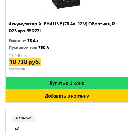
Аккумулятор ALPHALINE (78 Ач, 12 V) Обратная, R+
D23 арт.95D23L
Емкость
:
78 Ач
Пусковой ток
:
750 A
11 440
руб.
10 738
руб.
при обмене
Купить в 1 клик
Добавить в корзину
ALPHALINE