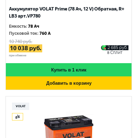
Аккумулятор VOLAT Prime (78 Ач, 12 V) Обратная, R+
LB3 арт.VP780
Емкость
:
78 Ач
Пусковой ток
:
760 A
10 740
руб.
10 038
руб.
2 685
руб.
в Сплит
при обмене
Купить в 1 клик
Добавить в корзину
VOLAT