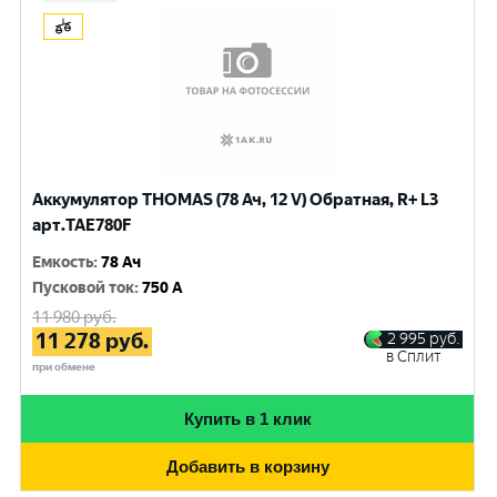
Аккумулятор THOMAS (78 Ач, 12 V) Обратная, R+ L3
арт.TAE780F
Емкость
:
78 Ач
Пусковой ток
:
750 A
11 980
руб.
11 278
руб.
2 995
руб.
в Сплит
при обмене
Купить в 1 клик
Добавить в корзину