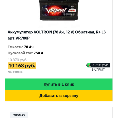
Аккумулятор VOLTRON (78 Ач, 12 V) Обратная, R+ L3
арт.VR780P
Емкость
:
78 Ач
Пусковой ток
:
750 A
10 870
руб.
10 168
руб.
2 718
руб.
в Сплит
при обмене
Купить в 1 клик
Добавить в корзину
THOMAS