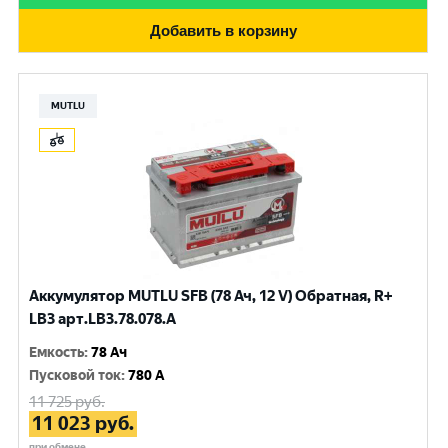
Добавить в корзину
MUTLU
Аккумулятор MUTLU SFB (78 Ач, 12 V) Обратная, R+
LB3 арт.LВ3.78.078.A
Емкость
:
78 Ач
Пусковой ток
:
780 A
11 725
руб.
11 023
руб.
при обмене