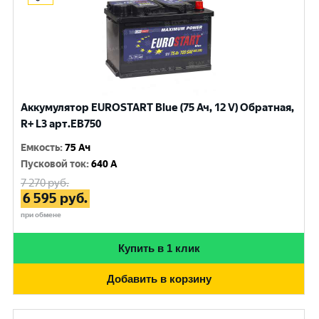
Аккумулятор EUROSTART Blue (75 Ач, 12 V) Обратная,
R+ L3 арт.EB750
Емкость
:
75 Ач
Пусковой ток
:
640 A
7 270
руб.
6 595
руб.
при обмене
Купить в 1 клик
Добавить в корзину