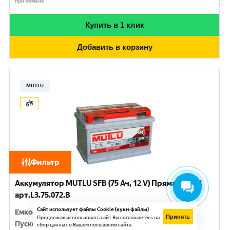
при обмене
Купить в 1 клик
Добавить в корзину
MUTLU
Фильтр
Аккумулятор MUTLU SFB (75 Ач, 12 V) Прямая, L+ L3
арт.L3.75.072.B
Сайт использует файлы Cookie (куки-файлы)
Емкость
:
75 Ач
Принять
Продолжая использовать сайт Вы соглашаетесь на
Пусковой ток
:
720 A
сбор данных о Вашем посещении сайта.