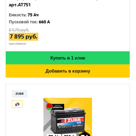
арт.AT751
Емкость
:
75 Ач
Пусковой ток
:
660 A
8 570
руб.
7 895
руб.
при обмене
Купить в 1 клик
Добавить в корзину
ZUBR