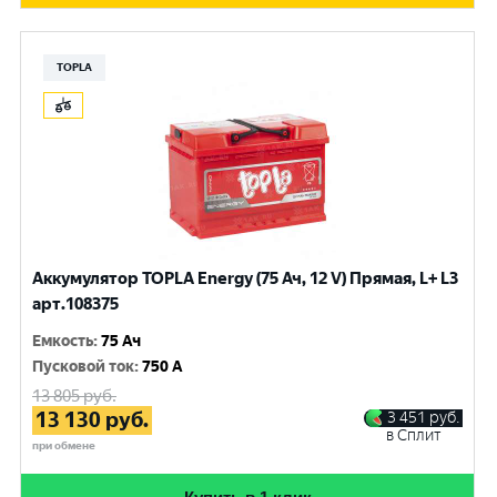
TOPLA
Аккумулятор TOPLA Energy (75 Ач, 12 V) Прямая, L+ L3
арт.108375
Емкость
:
75 Ач
Пусковой ток
:
750 A
13 805
руб.
13 130
руб.
3 451
руб.
в Сплит
при обмене