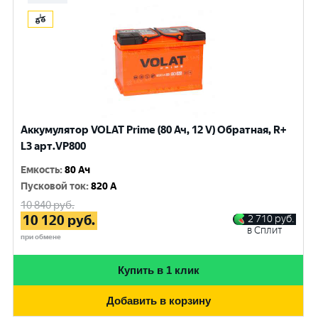
Аккумулятор VOLAT Prime (80 Ач, 12 V) Обратная, R+
L3 арт.VP800
Емкость
:
80 Ач
Пусковой ток
:
820 A
10 840
руб.
10 120
руб.
2 710
руб.
в Сплит
при обмене
Купить в 1 клик
Добавить в корзину