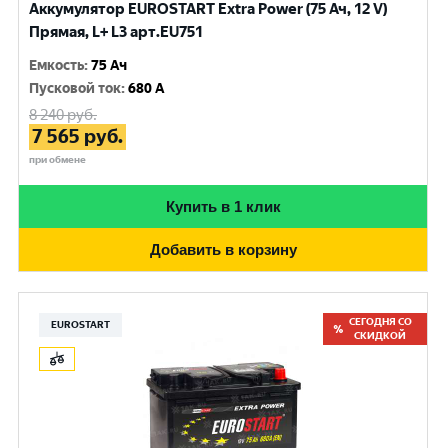
Аккумулятор EUROSTART Extra Power (75 Ач, 12 V)
Прямая, L+ L3 арт.EU751
Емкость
:
75 Ач
Пусковой ток
:
680 A
8 240
руб.
7 565
руб.
при обмене
Купить в 1 клик
Добавить в корзину
СЕГОДНЯ СО
EUROSTART
СКИДКОЙ