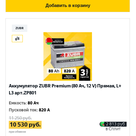
Добавить в корзину
ZUBR
Аккумулятор ZUBR Premium (80 Ач, 12 V) Прямая, L+
L3 арт.ZP801
Емкость
:
80 Ач
Пусковой ток
:
820 A
11 250
руб.
10 530
руб.
2 813
руб.
в Сплит
при обмене