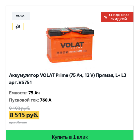
СЕГОДНЯ СО
VOLAT
СКИДКОЙ
Аккумулятор VOLAT Prime (75 Ач, 12 V) Прямая, L+ L3
арт.VS751
Емкость
:
75 Ач
Пусковой ток
:
760 A
9 190
руб.
8 515
руб.
при обмене
Купить в 1 клик