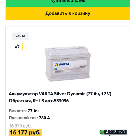
Купить в 1 клик
Добавить в корзину
VARTA
Аккумулятор VARTA Silver Dynamic (77 Ач, 12 V)
Обратная, R+ L3 арт.533096
Емкость
:
77 Ач
Пусковой ток
:
780 A
16 870
руб.
16 177
руб.
4 218
руб.