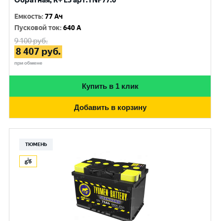
Обратная, R+ L3 арт.TNP77.0
Емкость
:
77 Ач
Пусковой ток
:
640 A
9 100
руб.
8 407
руб.
при обмене
Купить в 1 клик
Добавить в корзину
ТЮМЕНЬ