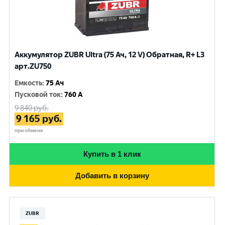
Аккумулятор ZUBR Ultra (75 Ач, 12 V) Обратная, R+ L3
арт.ZU750
Емкость
:
75 Ач
Пусковой ток
:
760 A
9 840
руб.
9 165
руб.
при обмене
Купить в 1 клик
Добавить в корзину
ZUBR