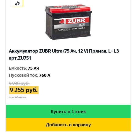
Аккумулятор ZUBR Ultra (75 Ач, 12 V) Прямая, L+ L3
арт.ZU751
Емкость
:
75 Ач
Пусковой ток
:
760 A
9 930
руб.
9 255
руб.
при обмене
Купить в 1 клик
Добавить в корзину