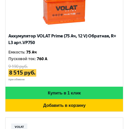
Аккумулятор VOLAT Prime (75 Ач, 12 V) Обратная, R+
L3 арт.VP750
Емкость
:
75 Ач
Пусковой ток
:
760 A
9 190
руб.
8 515
руб.
при обмене
Купить в 1 клик
Добавить в корзину
VOLAT