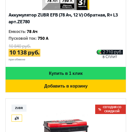
Аккумулятор ZUBR EFB (78 Ач, 12 V) Обратная, R+ L3
арт.ZE780
Емкость
:
78 Ач
Пусковой ток
:
750 A
10 840
руб.
10 138
руб.
2 710
руб.
в Сплит
при обмене
Купить в 1 клик
Добавить в корзину
СЕГОДНЯ СО
ZUBR
СКИДКОЙ