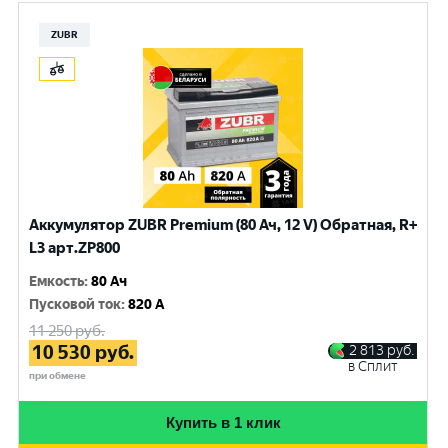
ZUBR
Аккумулятор ZUBR Premium (80 Ач, 12 V) Обратная, R+
L3 арт.ZP800
Емкость
:
80 Ач
Пусковой ток
:
820 A
11 250
руб.
10 530
руб.
2 813
руб.
в Сплит
при обмене
Купить в 1 клик