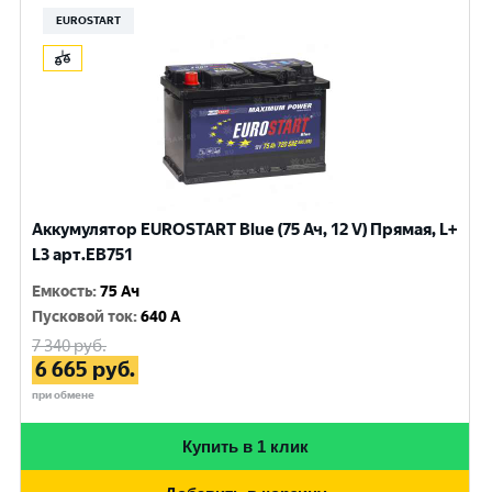
EUROSTART
Аккумулятор EUROSTART Blue (75 Ач, 12 V) Прямая, L+
L3 арт.EB751
Емкость
:
75 Ач
Пусковой ток
:
640 A
7 340
руб.
6 665
руб.
при обмене
Купить в 1 клик