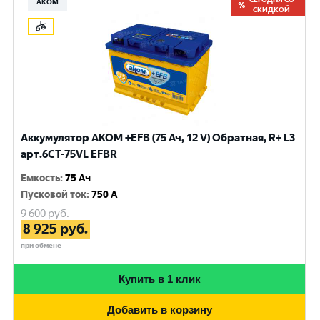
АКОМ
СКИДКОЙ
Аккумулятор AKOM +EFB (75 Ач, 12 V) Обратная, R+ L3
арт.6СТ-75VL EFBR
Емкость
:
75 Ач
Пусковой ток
:
750 A
9 600
руб.
8 925
руб.
при обмене
Купить в 1 клик
Добавить в корзину