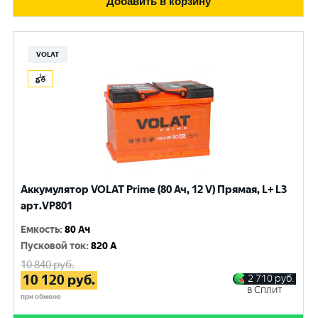
Добавить в корзину
VOLAT
Аккумулятор VOLAT Prime (80 Ач, 12 V) Прямая, L+ L3
арт.VP801
Емкость
:
80 Ач
Пусковой ток
:
820 A
10 840
руб.
10 120
руб.
2 710
руб.
в Сплит
при обмене