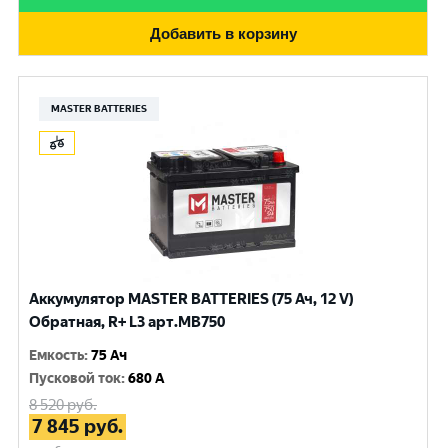
Добавить в корзину
MASTER BATTERIES
Аккумулятор MASTER BATTERIES (75 Ач, 12 V)
Обратная, R+ L3 арт.MB750
Емкость
:
75 Ач
Пусковой ток
:
680 A
8 520
руб.
7 845
руб.