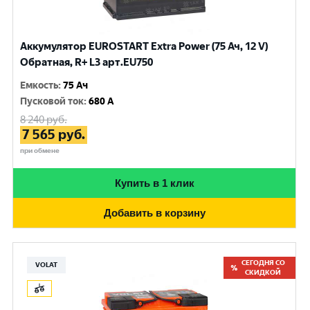
Аккумулятор EUROSTART Extra Power (75 Ач, 12 V)
Обратная, R+ L3 арт.EU750
Емкость
:
75 Ач
Пусковой ток
:
680 A
8 240
руб.
7 565
руб.
при обмене
Купить в 1 клик
Добавить в корзину
СЕГОДНЯ СО
VOLAT
СКИДКОЙ