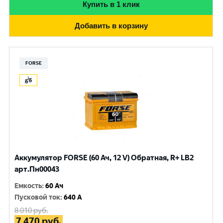
Купить в 1 клик
Добавить в корзину
FORSE
Аккумулятор FORSE (60 Ач, 12 V) Обратная, R+ LB2
арт.Пн00043
Емкость
:
60 Ач
Пусковой ток
:
640 A
8 010
руб.
7 470
руб.