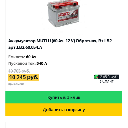
Аккумулятор MUTLU (60 Ач, 12 V) Обратная, R+ LB2
арт.LB2.60.054.A
Емкость
:
60 Ач
Пусковой ток
:
540 A
10 785
руб.
10 245
руб.
2 696
руб.
в Сплит
при обмене
Купить в 1 клик
Добавить в корзину