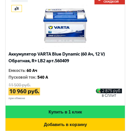
СКИДКОЙ
Аккумулятор VARTA Blue Dynamic (60 Ач, 12 V)
Обратная, R+ LB2 арт.560409
Емкость
:
60 Ач
Пусковой ток
:
540 A
11 500
руб.
10 960
руб.
2 875
руб.
в Сплит
при обмене
Купить в 1 клик
Добавить в корзину