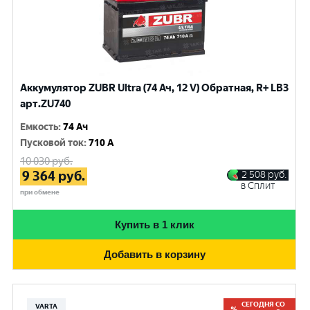
Аккумулятор ZUBR Ultra (74 Ач, 12 V) Обратная, R+ LB3
арт.ZU740
Емкость
:
74 Ач
Пусковой ток
:
710 A
10 030
руб.
9 364
руб.
2 508
руб.
в Сплит
при обмене
Купить в 1 клик
Добавить в корзину
СЕГОДНЯ СО
VARTA