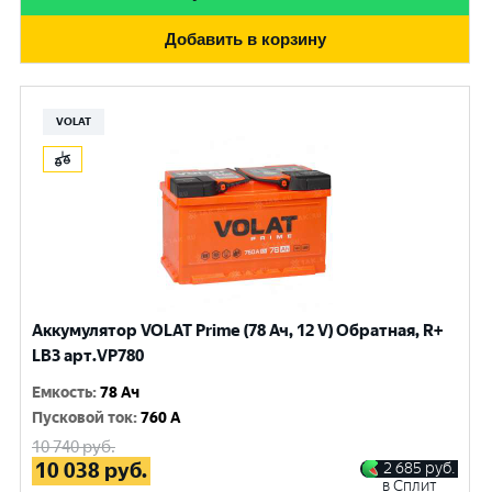
Добавить в корзину
VOLAT
Аккумулятор VOLAT Prime (78 Ач, 12 V) Обратная, R+
LB3 арт.VP780
Емкость
:
78 Ач
Пусковой ток
:
760 A
10 740
руб.
10 038
руб.
2 685
руб.
в Сплит