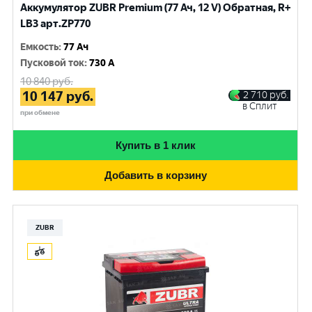
Аккумулятор ZUBR Premium (77 Ач, 12 V) Обратная, R+
LB3 арт.ZP770
Емкость
:
77 Ач
Пусковой ток
:
730 A
10 840
руб.
10 147
руб.
2 710
руб.
в Сплит
при обмене
Купить в 1 клик
Добавить в корзину
ZUBR