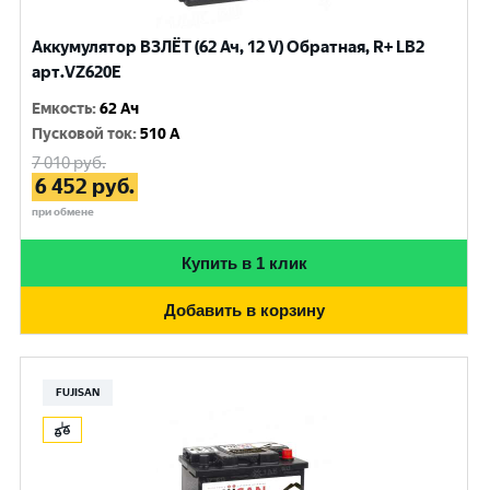
Аккумулятор ВЗЛЁТ (62 Ач, 12 V) Обратная, R+ LB2
арт.VZ620E
Емкость
:
62 Ач
Пусковой ток
:
510 A
7 010
руб.
6 452
руб.
при обмене
Купить в 1 клик
Добавить в корзину
FUJISAN