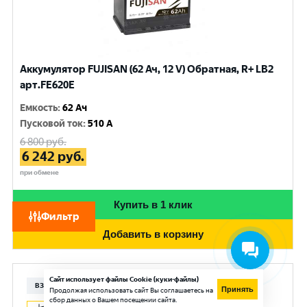
Аккумулятор FUJISAN (62 Ач, 12 V) Обратная, R+ LB2
арт.FE620E
Емкость
:
62 Ач
Пусковой ток
:
510 A
6 800
руб.
6 242
руб.
при обмене
Купить в 1 клик
Фильтр
Добавить в корзину
Сайт использует файлы Cookie (куки-файлы)
ВЗЛЁТ
Принять
Продолжая использовать сайт Вы соглашаетесь на
сбор данных о Вашем посещении сайта.