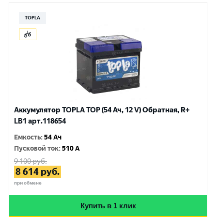
TOPLA
Аккумулятор TOPLA TOP (54 Ач, 12 V) Обратная, R+
LB1 арт.118654
Емкость
:
54 Ач
Пусковой ток
:
510 A
9 100
руб.
8 614
руб.
при обмене
Купить в 1 клик