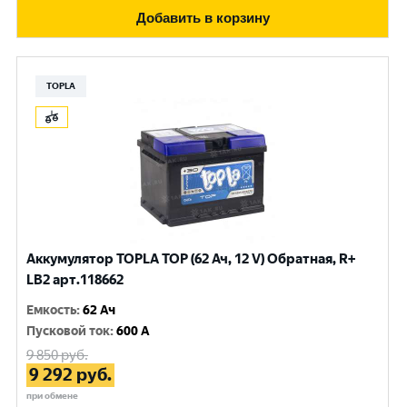
Добавить в корзину
TOPLA
Аккумулятор TOPLA TOP (62 Ач, 12 V) Обратная, R+
LB2 арт.118662
Емкость
:
62 Ач
Пусковой ток
:
600 A
9 850
руб.
9 292
руб.
при обмене