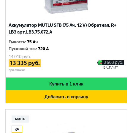
Аккумулятор MUTLU SFB (75 Ач, 12 V) Обратная, R+
LB3 арт.LВ3.75.072.A
Емкость
:
75 Ач
Пусковой ток
:
720 A
14 010
руб.
13 335
руб.
3 503
руб.
в Сплит
при обмене
Купить в 1 клик
Добавить в корзину
MUTLU