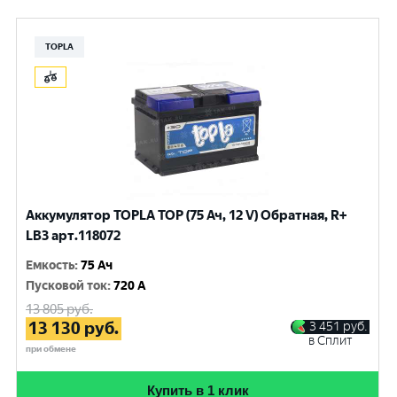
TOPLA
Аккумулятор TOPLA TOP (75 Ач, 12 V) Обратная, R+
LB3 арт.118072
Емкость
:
75 Ач
Пусковой ток
:
720 A
13 805
руб.
13 130
руб.
3 451
руб.
в Сплит
при обмене
Купить в 1 клик