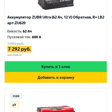
Аккумулятор ZUBR Ultra (62 Ач, 12 V) Обратная, R+ LB2
арт.ZU620
Емкость
:
62 Ач
Пусковой ток
:
600 A
7 850
руб.
7 292
руб.
при обмене
Купить в 1 клик
Добавить в корзину
ZUBR