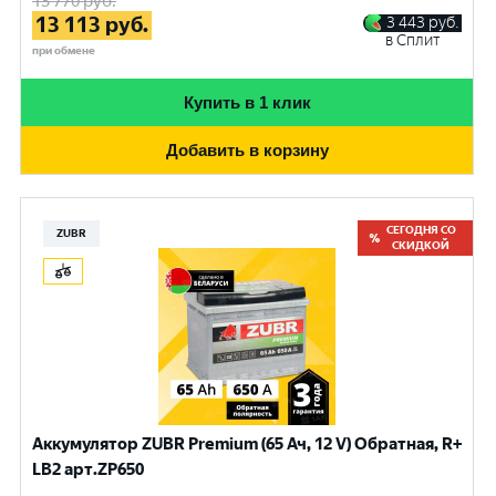
13 770
руб.
13 113
руб.
3 443
руб.
в Сплит
при обмене
Купить в 1 клик
Добавить в корзину
СЕГОДНЯ СО
ZUBR
СКИДКОЙ
Аккумулятор ZUBR Premium (65 Ач, 12 V) Обратная, R+
LB2 арт.ZP650