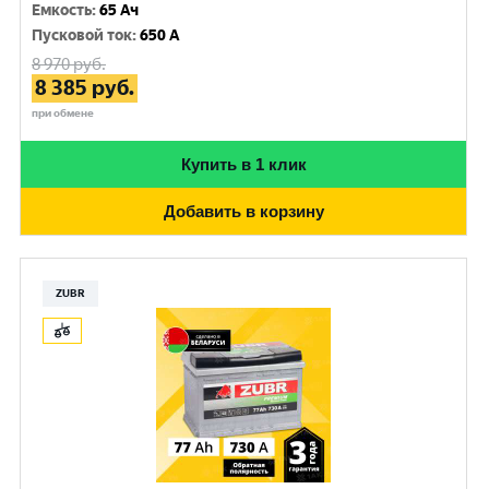
Емкость
:
65 Ач
Пусковой ток
:
650 A
8 970
руб.
8 385
руб.
при обмене
Купить в 1 клик
Добавить в корзину
ZUBR