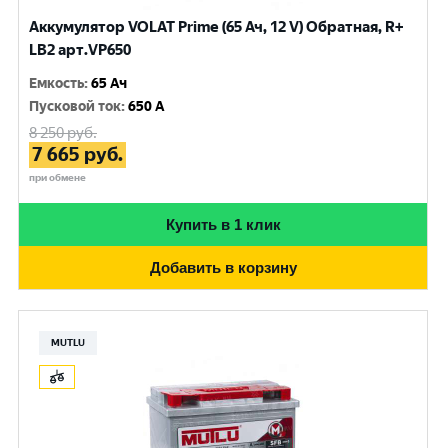
Аккумулятор VOLAT Prime (65 Ач, 12 V) Обратная, R+
LB2 арт.VP650
Емкость
:
65 Ач
Пусковой ток
:
650 A
8 250
руб.
7 665
руб.
при обмене
Купить в 1 клик
Добавить в корзину
MUTLU