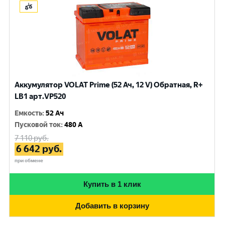
Аккумулятор VOLAT Prime (52 Ач, 12 V) Обратная, R+
LB1 арт.VP520
Емкость
:
52 Ач
Пусковой ток
:
480 A
7 110
руб.
6 642
руб.
при обмене
Купить в 1 клик
Добавить в корзину