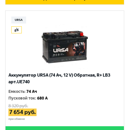
URSA
Аккумулятор URSA (74 Ач, 12 V) Обратная, R+ LB3
арт.UE740
Емкость
:
74 Ач
Пусковой ток
:
680 A
8 320
руб.
7 654
руб.
при обмене