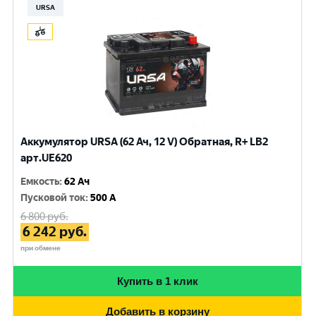
URSA
Аккумулятор URSA (62 Ач, 12 V) Обратная, R+ LB2
арт.UE620
Емкость
:
62 Ач
Пусковой ток
:
500 A
6 800
руб.
6 242
руб.
при обмене
Купить в 1 клик
Добавить в корзину