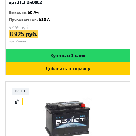
арт.ПEFBн0002
Емкость
:
60 Ач
Пусковой ток
:
620 A
9 465
руб.
8 925
руб.
при обмене
Купить в 1 клик
Добавить в корзину
ВЗЛЁТ