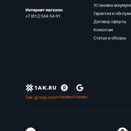
395x105x264
Установка аккумул
Интернет магазин:
460 Ач
395x105x270
Гарантия и обслуж
+7 (812) 564-54-91
465 Ач
Договор оферты
395x108x287
Клиентам
480 Ач
409x292x590
Статьи и обзоры
500 Ач
409x292x600
525 Ач
417x105x256
560 Ач
561x125x283
575 Ач
561x125x316
600 Ач
561x205x283
отзывы
отзывы
1ak-group.com
620 Ач
580x210x775
625 Ач
582x210x773
630 Ач
607x200x520