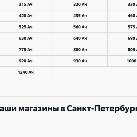
315 Ач
320 Ач
330 
420 Ач
435 Ач
460 
Великий Новгород
Санкт-Петербург
Гатчина
Смоленск
525 Ач
560 Ач
575 
Москва
630 Ач
640 Ач
690 
775 Ач
800 Ач
805 
920 Ач
930 Ач
1000
1240 Ач
аши магазины в Санкт-Петербур