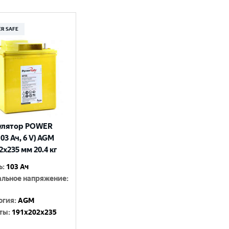
R SAFE
улятор POWER
03 Ач, 6 V) AGM
2x235 мм 20.4 кг
ь
:
103 Ач
льное напряжение
:
огия
:
AGM
ты
:
191x202x235