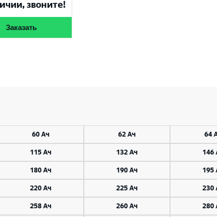
ичии, звоните!
Заказать
60 Ач
62 Ач
64 
115 Ач
132 Ач
146 
180 Ач
190 Ач
195 
220 Ач
225 Ач
230 
258 Ач
260 Ач
280 
Выберите ваш город