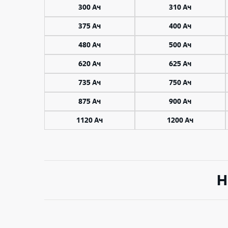
198x118x402/425
300 Ач
310 Ач
200 Ач
198x191x538
375 Ач
400 Ач
210 Ач
200x208x239
480 Ач
500 Ач
219 Ач
202x202x228
620 Ач
625 Ач
220 Ач
205x272x392
735 Ач
750 Ач
225 Ач
875 Ач
900 Ач
205x380x392
230 Ач
1120 Ач
1200 Ач
210x191x669
240 Ач
210x191x695
245 Wh
210x191x711
Н
250 Ач
210x233x671
258 Ач
210x233x695
260 Ач
210x233x711