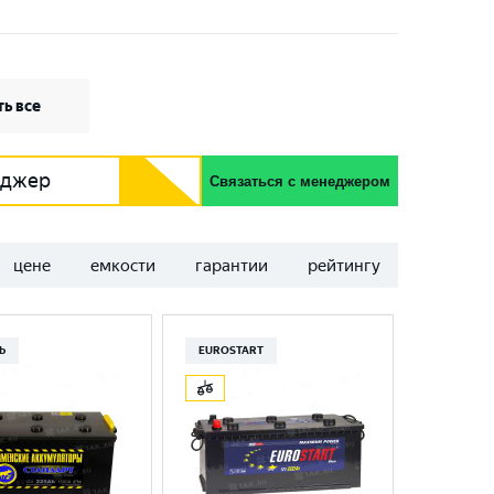
ь все
еджер
Связаться с менеджером
цене
емкости
гарантии
рейтингу
Ь
EUROSTART