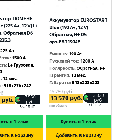
лятор ТЮМЕНЬ
Аккумулятор EUROSTART
 (225 Ач, 12 V) L+
Blue (190 Ач, 12 V)
я, Обратная D6
Обратная, R+ D5
225.3
арт.EBT1904F
225 Ач
Емкость
:
190 Ач
й ток
:
1500 A
Пусковой ток
:
1200 A
сть
:
L+ Грузовая,
Полярность
:
Обратная, R+
я
Гарантия
:
12 мес.
я
:
12 мес.
Габариты
:
513x223x223
ы
:
518x276x242
15 280
руб.
б.
3 820
7 550
13 570
руб.
5
руб.
руб.
руб.
в Сплит
при обмене
в Сплит
ить в 1 клик
Купить в 1 клик
вить в корзину
Добавить в корзину