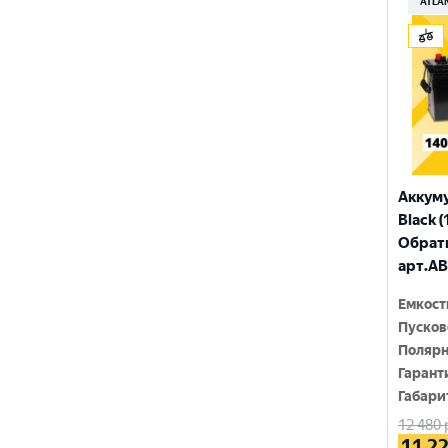
ATLA
ЗАПУСК
ПУЛЬС
ТЮМЕНЬ
Аккум
Black (
Обратн
арт.AB
Емкост
Пусков
Полярн
Гарант
Габари
12 480
11 2