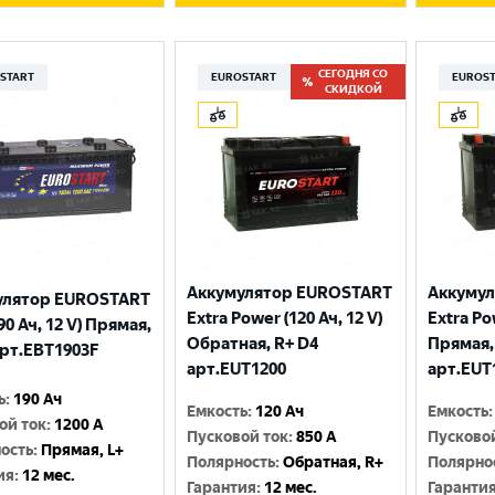
СЕГОДНЯ СО
START
EUROSTART
EUROS
СКИДКОЙ
Аккумулятор EUROSTART
Аккуму
улятор EUROSTART
Extra Power (120 Ач, 12 V)
Extra Po
90 Ач, 12 V) Прямая,
Обратная, R+ D4
Прямая,
арт.EBT1903F
арт.EUT1200
арт.EUT
ь
:
190 Ач
Емкость
:
120 Ач
Емкость
:
ой ток
:
1200 A
Пусковой ток
:
850 A
Пусково
ость
:
Прямая, L+
Полярность
:
Обратная, R+
Полярно
ия
:
12 мес.
Гарантия
:
12 мес.
Гаранти