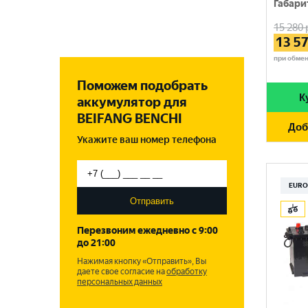
D4
Габари
940 A
КИТАЙ
195 Ач
12 мес.
BOSCH
15 280
D5
950 A
КОРЕЯ, РЕСПУБЛИКА
13 5
200 Ач
18 мес.
BREST BATTERY
D6
960 A
при обме
ПОЛЬША
210 Ач
24 мес.
BUSHIDO
F51
Поможем подобрать
1000 A
РОССИЯ
215 Ач
К
аккумулятор для
DUO POWER
1050 A
BEIFANG BENCHI
СЕРБИЯ
220 Ач
Доб
ENERGIZER
1100 A
Укажите ваш номер телефона
СЛОВЕНИЯ
225 Ач
FLAGMAN
1150 A
ТУРЦИЯ
FORA-S
EURO
1200 A
ЧЕХИЯ
Отправить
FORSE
1250 A
Перезвоним ежедневно с 9:00
FUJISAN
до 21:00
1300 A
Нажимая кнопку «Отправить», Вы
GIVER
даете свое согласие на
1320 A
обработку
персональных данных
MUTLU
1350 A