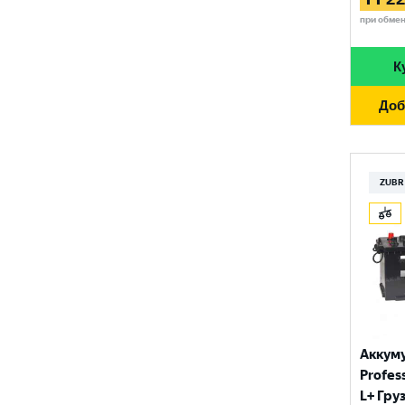
при обме
К
Доб
ZUBR
Аккум
Profess
L+ Гру