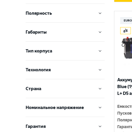
ATLANT
640 A
115 Ач
Полярность
VOLAT
680 A
EURO
120 Ач
L+ Грузовая, Обратная
EUROSTART
690 A
Габариты
125 Ач
R+ Грузовая, Прямая
MASTER BATTERIES
700 A
260x173x225
132 Ач
RT+
TAB
Тип корпуса
800 A
347x173x275
135 Ач
Боковое расположение
THOMAS
American type
830 A
347x175x225
140 Ач
Технология
Обратная, R+
ZAP
D2
850 A
Аккум
505x182x257
145 Ач
AGM
Прямая, L+
ENRUN
Blue (1
D26
880 A
Cтрана
513x189x223
154 Ач
L+ D5 
Ca/Ca
Универсальная
AKTEX
D3
900 A
БЕЛАРУСЬ
513x223x223
180 Ач
Ca/Sb
Емкост
Номинальное напряжение
ALPHALINE
D31
920 A
Пусков
ГЕРМАНИЯ
518x276x242
190 Ач
EFB
BLACK
Полярн
12 V
D33
930 A
ИТАЛИЯ
Гарантия
192 Ач
Гарант
Long Life Technology
BLACK HORSE