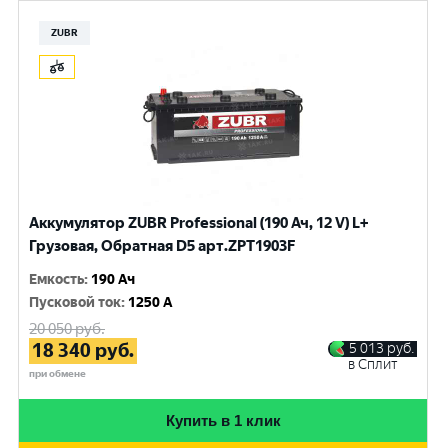
ZUBR
Аккумулятор ZUBR Professional (190 Ач, 12 V) L+
Грузовая, Обратная D5 арт.ZPT1903F
Емкость
:
190 Ач
Пусковой ток
:
1250 A
20 050
руб.
18 340
руб.
5 013
руб.
в Сплит
при обмене
Купить в 1 клик