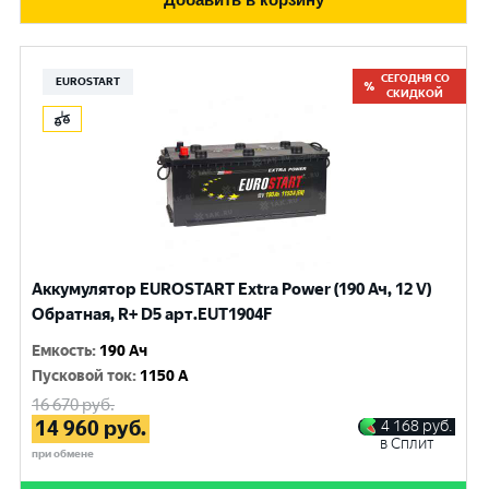
СЕГОДНЯ СО
EUROSTART
СКИДКОЙ
Аккумулятор EUROSTART Extra Power (190 Ач, 12 V)
Обратная, R+ D5 арт.EUT1904F
Емкость
:
190 Ач
Пусковой ток
:
1150 A
16 670
руб.
14 960
руб.
4 168
руб.
в Сплит
при обмене