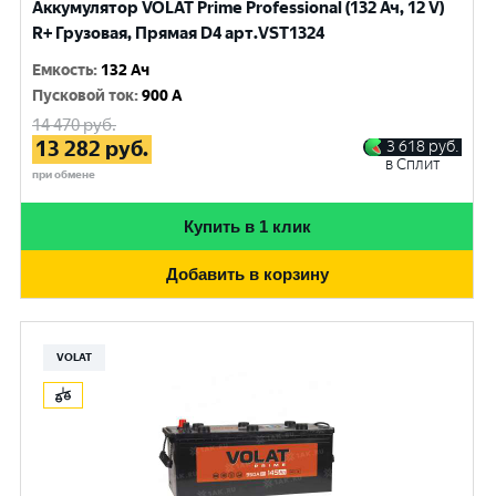
Аккумулятор VOLAT Prime Professional (132 Ач, 12 V)
R+ Грузовая, Прямая D4 арт.VST1324
Емкость
:
132 Ач
Пусковой ток
:
900 A
14 470
руб.
13 282
руб.
3 618
руб.
в Сплит
при обмене
Купить в 1 клик
Добавить в корзину
VOLAT