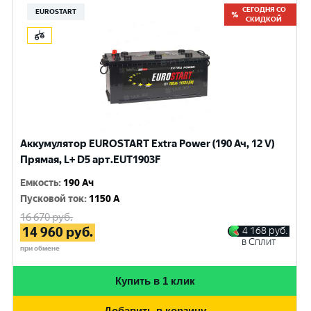
СЕГОДНЯ СО
EUROSTART
СКИДКОЙ
Аккумулятор EUROSTART Extra Power (190 Ач, 12 V)
Прямая, L+ D5 арт.EUT1903F
Емкость
:
190 Ач
Пусковой ток
:
1150 A
16 670
руб.
14 960
руб.
4 168
руб.
в Сплит
при обмене
Купить в 1 клик
Добавить в корзину