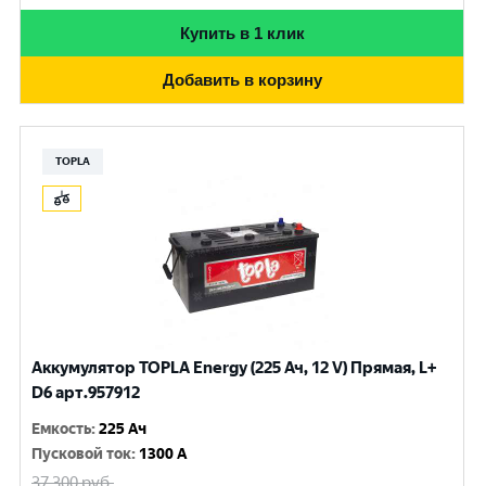
Купить в 1 клик
Добавить в корзину
TOPLA
Аккумулятор TOPLA Energy (225 Ач, 12 V) Прямая, L+
D6 арт.957912
Емкость
:
225 Ач
Пусковой ток
:
1300 A
37 300
руб.