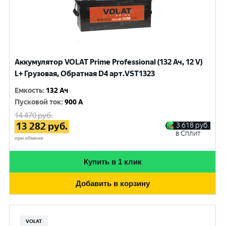
Аккумулятор VOLAT Prime Professional (132 Ач, 12 V)
L+ Грузовая, Обратная D4 арт.VST1323
Емкость
:
132 Ач
Пусковой ток
:
900 A
14 470
руб.
13 282
руб.
3 618
руб.
в Сплит
при обмене
Купить в 1 клик
Добавить в корзину
VOLAT