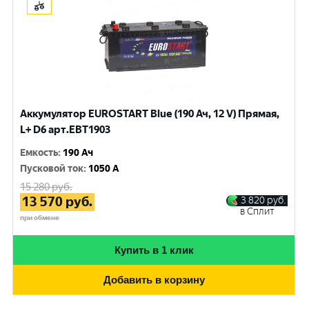
Аккумулятор EUROSTART Blue (190 Ач, 12 V) Прямая,
L+ D6 арт.EBT1903
Емкость
:
190 Ач
Пусковой ток
:
1050 A
15 280
руб.
13 570
руб.
3 820
руб.
в Сплит
при обмене
Купить в 1 клик
Добавить в корзину