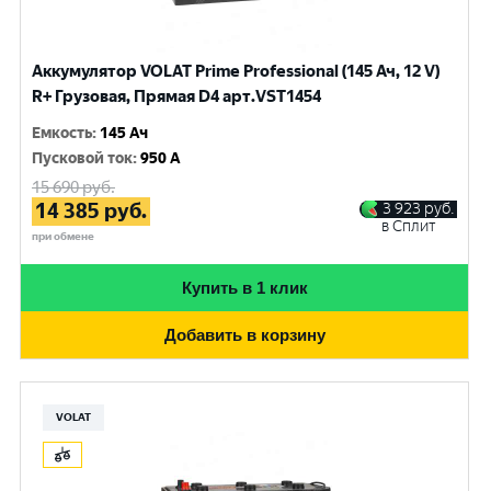
Аккумулятор VOLAT Prime Professional (145 Ач, 12 V)
R+ Грузовая, Прямая D4 арт.VST1454
Емкость
:
145 Ач
Пусковой ток
:
950 A
15 690
руб.
14 385
руб.
3 923
руб.
в Сплит
при обмене
Купить в 1 клик
Добавить в корзину
VOLAT