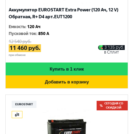
Аккумулятор EUROSTART Extra Power (120 Ач, 12 V)
Обратная, R+ D4 арт.EUT1200
Емкость
:
120 Ач
Пусковой ток
:
850 A
12 540
руб.
11 460
руб.
3 135
руб.
в Сплит
при обмене
Купить в 1 клик
Добавить в корзину
СЕГОДНЯ СО
EUROSTART
СКИДКОЙ