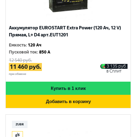
Аккумулятор EUROSTART Extra Power (120 Ач, 12 V)
Прямая, L+ D4 арт.EUT1201
Емкость
:
120 Ач
Пусковой ток
:
850 A
12 540
руб.
11 460
руб.
3 135
руб.
в Сплит
при обмене
Купить в 1 клик
Добавить в корзину
ZUBR