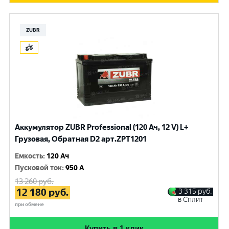
ZUBR
Аккумулятор ZUBR Professional (120 Ач, 12 V) L+
Грузовая, Обратная D2 арт.ZPT1201
Емкость
:
120 Ач
Пусковой ток
:
950 A
13 260
руб.
12 180
руб.
3 315
руб.
в Сплит
при обмене
Купить в 1 клик