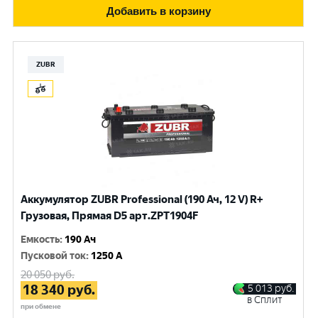
Добавить в корзину
ZUBR
Аккумулятор ZUBR Professional (190 Ач, 12 V) R+
Грузовая, Прямая D5 арт.ZPT1904F
Емкость
:
190 Ач
Пусковой ток
:
1250 A
20 050
руб.
18 340
руб.
5 013
руб.
в Сплит
при обмене