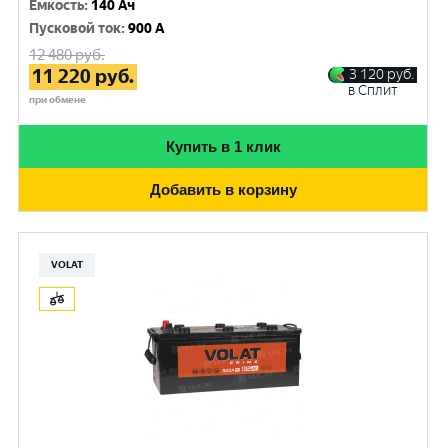
Емкость
:
140 Ач
Пусковой ток
:
900 A
12 480
руб.
11 220
руб.
3 120
руб.
в Сплит
при обмене
Купить в 1 клик
Добавить в корзину
VOLAT