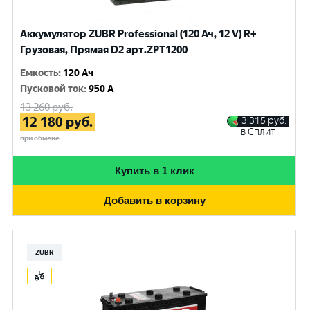
Аккумулятор ZUBR Professional (120 Ач, 12 V) R+
Грузовая, Прямая D2 арт.ZPT1200
Емкость
:
120 Ач
Пусковой ток
:
950 A
13 260
руб.
12 180
руб.
3 315
руб.
в Сплит
при обмене
Купить в 1 клик
Добавить в корзину
ZUBR