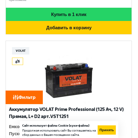
Купить в 1 клик
Добавить в корзину
VOLAT
Фильтр
Аккумулятор VOLAT Prime Professional (125 Ач, 12 V)
Прямая, L+ D2 арт.VST1251
Сайт использует файлы Cookie (куки-файлы)
Емкость
:
125 Ач
Принять
Продолжая использовать сайт Вы соглашаетесь на
Пусковой ток
:
950 A
сбор данных о Вашем посещении сайта.