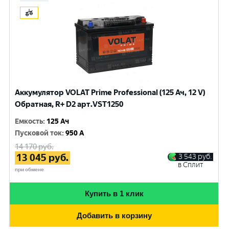
Аккумулятор VOLAT Prime Professional (125 Ач, 12 V)
Обратная, R+ D2 арт.VST1250
Емкость
:
125 Ач
Пусковой ток
:
950 A
14 170
руб.
13 045
руб.
3 543
руб.
в Сплит
при обмене
Купить в 1 клик
Добавить в корзину