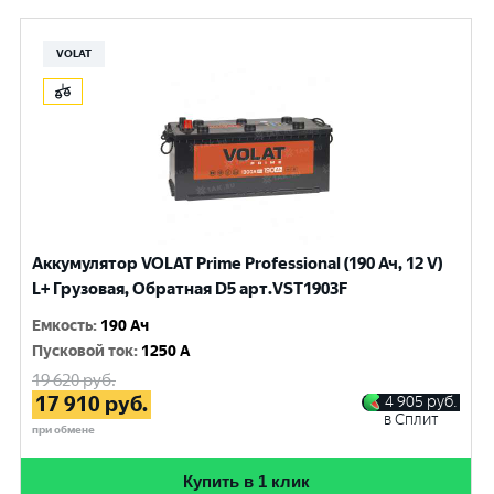
VOLAT
Аккумулятор VOLAT Prime Professional (190 Ач, 12 V)
L+ Грузовая, Обратная D5 арт.VST1903F
Емкость
:
190 Ач
Пусковой ток
:
1250 A
19 620
руб.
17 910
руб.
4 905
руб.
в Сплит
при обмене
Купить в 1 клик