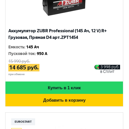
Аккумулятор ZUBR Professional (145 Ач, 12 V) R+
Грузовая, Прямая D4 арт.ZPT1454
Емкость
:
145 Ач
Пусковой ток
:
950 A
15 990
руб.
14 685
руб.
3 998
руб.
в Сплит
при обмене
Купить в 1 клик
Добавить в корзину
EUROSTART