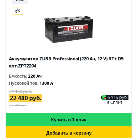
ZUBR
Аккумулятор ZUBR Professional (220 Ач, 12 V) RT+ D5
арт.ZPT2204
Емкость
:
220 Ач
Пусковой ток
:
1300 A
24 460
руб.
22 480
руб.
6 115
руб.
в Сплит
при обмене
Купить в 1 клик
Добавить в корзину