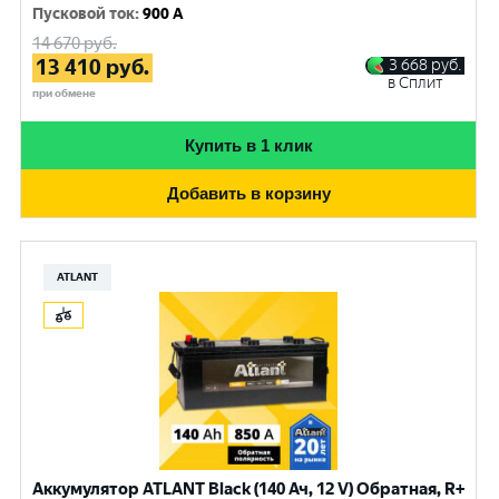
Пусковой ток
:
900 A
14 670
руб.
13 410
руб.
3 668
руб.
в Сплит
при обмене
Купить в 1 клик
Добавить в корзину
ATLANT
Аккумулятор ATLANT Black (140 Ач, 12 V) Обратная, R+