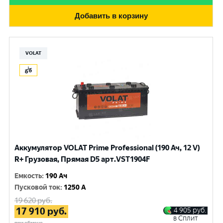
Добавить в корзину
VOLAT
Аккумулятор VOLAT Prime Professional (190 Ач, 12 V)
R+ Грузовая, Прямая D5 арт.VST1904F
Емкость
:
190 Ач
Пусковой ток
:
1250 A
19 620
руб.
17 910
руб.
4 905
руб.
в Сплит
при обмене