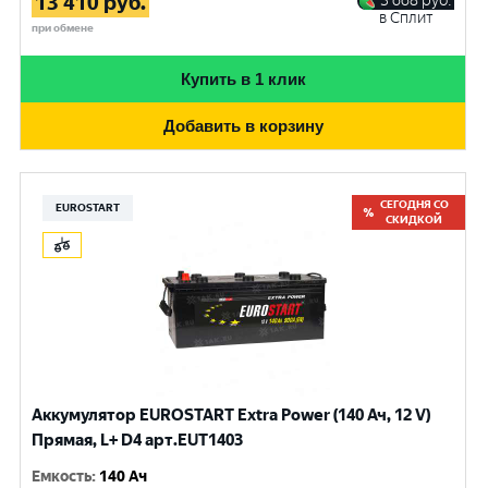
13 410
руб.
3 668
руб.
в Сплит
при обмене
Купить в 1 клик
Добавить в корзину
СЕГОДНЯ СО
EUROSTART
СКИДКОЙ
Аккумулятор EUROSTART Extra Power (140 Ач, 12 V)
Прямая, L+ D4 арт.EUT1403
Емкость
:
140 Ач