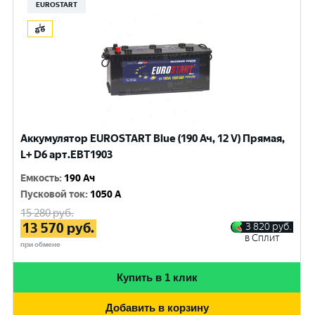
EUROSTART
Аккумулятор EUROSTART Blue (190 Ач, 12 V) Прямая,
L+ D6 арт.EBT1903
Емкость
:
190 Ач
Пусковой ток
:
1050 A
15 280
руб.
13 570
руб.
3 820
руб.
в Сплит
при обмене
Купить в 1 клик
Добавить в корзину