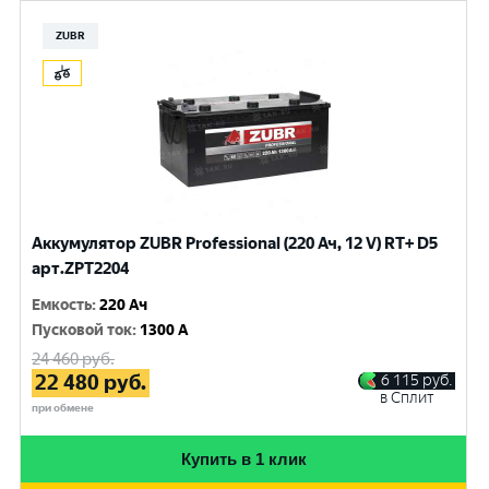
ZUBR
Аккумулятор ZUBR Professional (220 Ач, 12 V) RT+ D5
арт.ZPT2204
Емкость
:
220 Ач
Пусковой ток
:
1300 A
24 460
руб.
22 480
руб.
6 115
руб.
в Сплит
при обмене
Купить в 1 клик