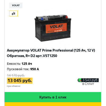
VOLAT
Аккумулятор VOLAT Prime Professional (125 Ач, 12 V)
Обратная, R+ D2 арт.VST1250
Емкость
:
125 Ач
Пусковой ток
:
950 A
14 170
руб.
13 045
руб.
3 543
руб.
в Сплит
при обмене
Купить в 1 клик