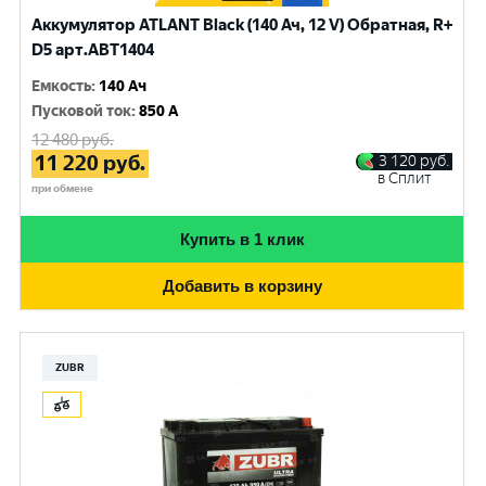
Аккумулятор ATLANT Black (140 Ач, 12 V) Обратная, R+
D5 арт.ABT1404
Емкость
:
140 Ач
Пусковой ток
:
850 A
12 480
руб.
11 220
руб.
3 120
руб.
в Сплит
при обмене
Купить в 1 клик
Добавить в корзину
ZUBR