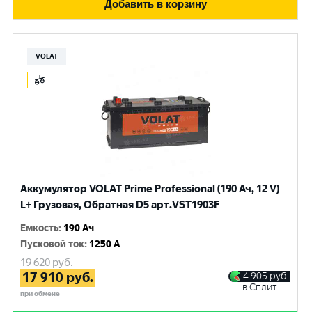
Добавить в корзину
VOLAT
Аккумулятор VOLAT Prime Professional (190 Ач, 12 V)
L+ Грузовая, Обратная D5 арт.VST1903F
Емкость
:
190 Ач
Пусковой ток
:
1250 A
19 620
руб.
17 910
руб.
4 905
руб.
в Сплит
при обмене