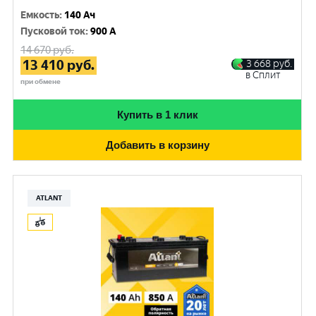
Емкость
:
140 Ач
Пусковой ток
:
900 A
14 670
руб.
13 410
руб.
3 668
руб.
в Сплит
при обмене
Купить в 1 клик
Добавить в корзину
ATLANT