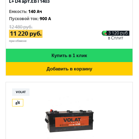
L+ D4 арт.EBT1403
Емкость
:
140 Ач
Пусковой ток
:
900 A
12 480
руб.
11 220
руб.
3 120
руб.
в Сплит
при обмене
Купить в 1 клик
Добавить в корзину
VOLAT