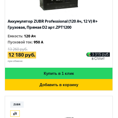
Аккумулятор ZUBR Professional (120 Ач, 12 V) R+
Грузовая, Прямая D2 арт.ZPT1200
Емкость
:
120 Ач
Пусковой ток
:
950 A
13 260
руб.
12 180
руб.
3 315
руб.
в Сплит
при обмене
Купить в 1 клик
Добавить в корзину
ZUBR