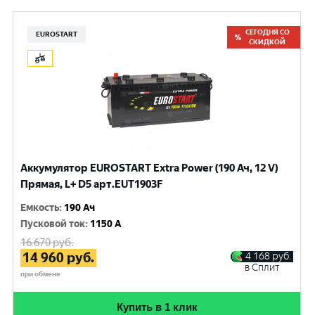
СЕГОДНЯ СО
EUROSTART
СКИДКОЙ
Аккумулятор EUROSTART Extra Power (190 Ач, 12 V)
Прямая, L+ D5 арт.EUT1903F
Емкость
:
190 Ач
Пусковой ток
:
1150 A
16 670
руб.
14 960
руб.
4 168
руб.
в Сплит
при обмене
Купить в 1 клик