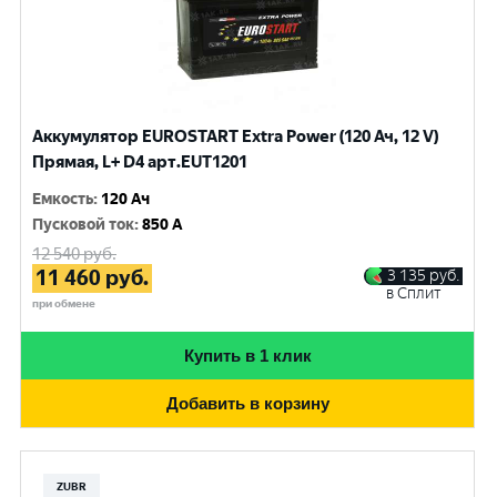
Аккумулятор EUROSTART Extra Power (120 Ач, 12 V)
Прямая, L+ D4 арт.EUT1201
Емкость
:
120 Ач
Пусковой ток
:
850 A
12 540
руб.
11 460
руб.
3 135
руб.
в Сплит
при обмене
Купить в 1 клик
Добавить в корзину
ZUBR