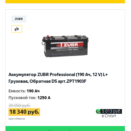
ZUBR
Аккумулятор ZUBR Professional (190 Ач, 12 V) L+
Грузовая, Обратная D5 арт.ZPT1903F
Емкость
:
190 Ач
Пусковой ток
:
1250 A
20 050
руб.
18 340
руб.
5 013
руб.
в Сплит
при обмене