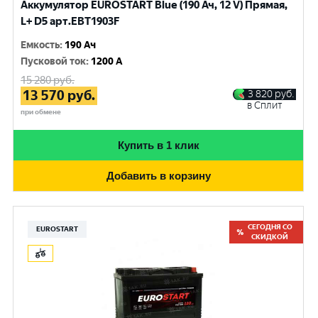
Аккумулятор EUROSTART Blue (190 Ач, 12 V) Прямая,
L+ D5 арт.EBT1903F
Емкость
:
190 Ач
Пусковой ток
:
1200 A
15 280
руб.
13 570
руб.
3 820
руб.
в Сплит
при обмене
Купить в 1 клик
Добавить в корзину
СЕГОДНЯ СО
EUROSTART
СКИДКОЙ