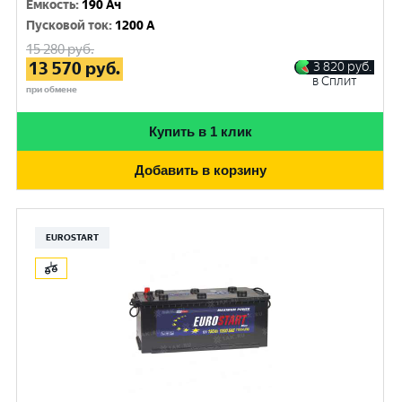
Емкость
:
190 Ач
Пусковой ток
:
1200 A
15 280
руб.
13 570
руб.
3 820
руб.
в Сплит
при обмене
Купить в 1 клик
Добавить в корзину
EUROSTART