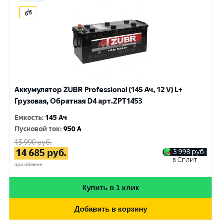
Аккумулятор ZUBR Professional (145 Ач, 12 V) L+
Грузовая, Обратная D4 арт.ZPT1453
Емкость
:
145 Ач
Пусковой ток
:
950 A
15 990
руб.
14 685
руб.
3 998
руб.
в Сплит
при обмене
Купить в 1 клик
Добавить в корзину