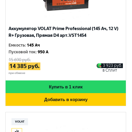
Аккумулятор VOLAT Prime Professional (145 Ач, 12 V)
R+ Грузовая, Прямая D4 арт.VST1454
Емкость
:
145 Ач
Пусковой ток
:
950 A
15 690
руб.
14 385
руб.
3 923
руб.
в Сплит
при обмене
Купить в 1 клик
Добавить в корзину
VOLAT