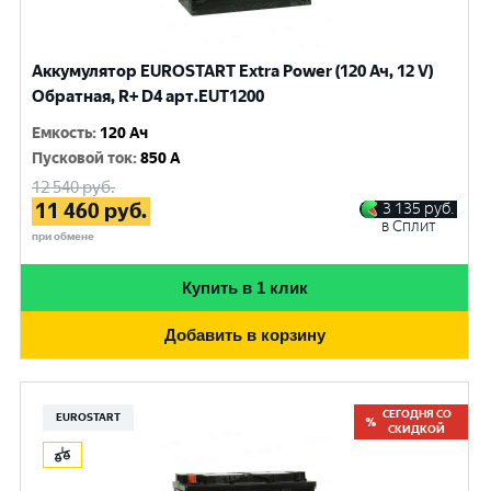
Аккумулятор EUROSTART Extra Power (120 Ач, 12 V)
Обратная, R+ D4 арт.EUT1200
Емкость
:
120 Ач
Пусковой ток
:
850 A
12 540
руб.
11 460
руб.
3 135
руб.
в Сплит
при обмене
Купить в 1 клик
Добавить в корзину
СЕГОДНЯ СО
EUROSTART
СКИДКОЙ