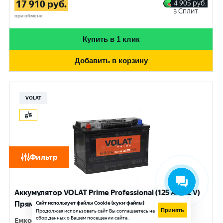
17 910
руб.
4 905
руб.
в Сплит
при обмене
Купить в 1 клик
Добавить в корзину
VOLAT
Фильтр
Аккумулятор VOLAT Prime Professional (125 Ач, 12 V)
Прямая, L+ D2 арт.VST1251
Сайт использует файлы Cookie (куки-файлы)
Принять
Продолжая использовать сайт Вы соглашаетесь на
сбор данных о Вашем посещении сайта.
Емкость
:
125 Ач