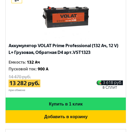
Аккумулятор VOLAT Prime Professional (132 Ач, 12 V)
L+ Грузовая, Обратная D4 арт.VST1323
Емкость
:
132 Ач
Пусковой ток
:
900 A
14 470
руб.
13 282
руб.
3 618
руб.
в Сплит
при обмене
Купить в 1 клик
Добавить в корзину