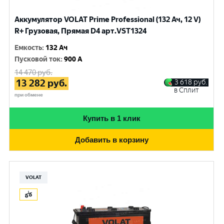
Аккумулятор VOLAT Prime Professional (132 Ач, 12 V)
R+ Грузовая, Прямая D4 арт.VST1324
Емкость
:
132 Ач
Пусковой ток
:
900 A
14 470
руб.
13 282
руб.
3 618
руб.
в Сплит
при обмене
Купить в 1 клик
Добавить в корзину
VOLAT