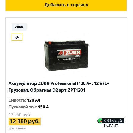
Добавить в корзину
ZUBR
Аккумулятор ZUBR Professional (120 Ач, 12 V) L+
Грузовая, Обратная D2 арт.ZPT1201
Емкость
:
120 Ач
Пусковой ток
:
950 A
13 260
руб.
12 180
руб.
3 315
руб.
в Сплит
при обмене