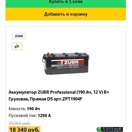
Купить в 1 клик
Добавить в корзину
ZUBR
Аккумулятор ZUBR Professional (190 Ач, 12 V) R+
Грузовая, Прямая D5 арт.ZPT1904F
Емкость
:
190 Ач
Пусковой ток
:
1250 A
20 050
руб.
18 340
руб.
5 013
руб.