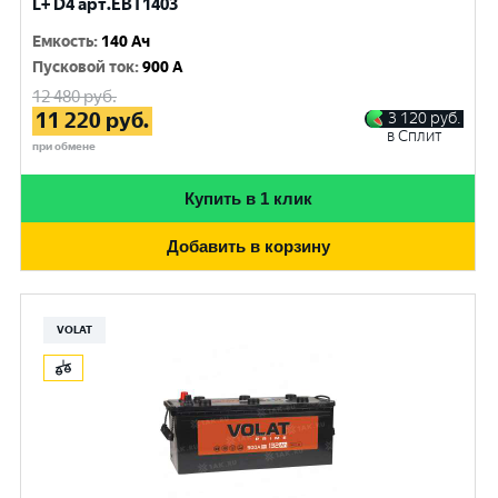
L+ D4 арт.EBT1403
Емкость
:
140 Ач
Пусковой ток
:
900 A
12 480
руб.
11 220
руб.
3 120
руб.
в Сплит
при обмене
Купить в 1 клик
Добавить в корзину
VOLAT