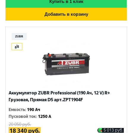
Купить в 1 клик
Добавить в корзину
ZUBR
Аккумулятор ZUBR Professional (190 Ач, 12 V) R+
Грузовая, Прямая D5 арт.ZPT1904F
Емкость
:
190 Ач
Пусковой ток
:
1250 A
20 050
руб.
18 340
руб.
5 013
руб.