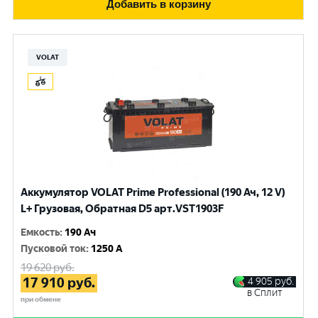
Добавить в корзину
VOLAT
Аккумулятор VOLAT Prime Professional (190 Ач, 12 V)
L+ Грузовая, Обратная D5 арт.VST1903F
Емкость
:
190 Ач
Пусковой ток
:
1250 A
19 620
руб.
17 910
руб.
4 905
руб.
в Сплит
при обмене