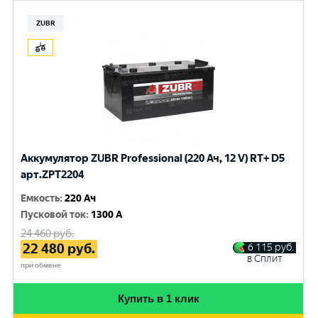
ZUBR
Аккумулятор ZUBR Professional (220 Ач, 12 V) RT+ D5
арт.ZPT2204
Емкость
:
220 Ач
Пусковой ток
:
1300 A
24 460
руб.
22 480
руб.
6 115
руб.
в Сплит
при обмене
Купить в 1 клик