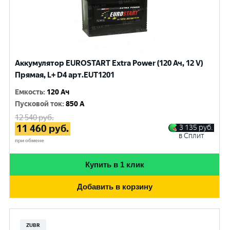
Аккумулятор EUROSTART Extra Power (120 Ач, 12 V)
Прямая, L+ D4 арт.EUT1201
Емкость
:
120 Ач
Пусковой ток
:
850 A
12 540
руб.
11 460
руб.
3 135
руб.
в Сплит
при обмене
Купить в 1 клик
Добавить в корзину
ZUBR