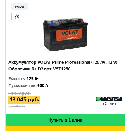
VOLAT
Аккумулятор VOLAT Prime Professional (125 Ач, 12 V)
Обратная, R+ D2 арт.VST1250
Емкость
:
125 Ач
Пусковой ток
:
950 A
14 170
руб.
13 045
руб.
3 543
руб.
в Сплит
при обмене
Купить в 1 клик