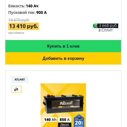
Емкость
:
140 Ач
Пусковой ток
:
900 A
14 670
руб.
13 410
руб.
3 668
руб.
в Сплит
при обмене
Купить в 1 клик
Добавить в корзину
ATLANT