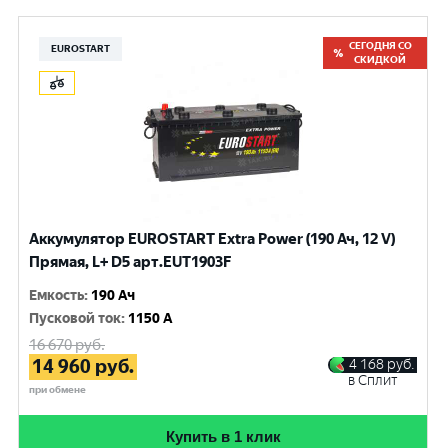
СЕГОДНЯ СО
EUROSTART
СКИДКОЙ
Аккумулятор EUROSTART Extra Power (190 Ач, 12 V)
Прямая, L+ D5 арт.EUT1903F
Емкость
:
190 Ач
Пусковой ток
:
1150 A
16 670
руб.
14 960
руб.
4 168
руб.
в Сплит
при обмене
Купить в 1 клик