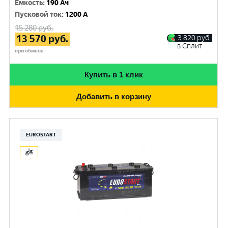
Емкость
:
190 Ач
Пусковой ток
:
1200 A
15 280
руб.
13 570
руб.
3 820
руб.
в Сплит
при обмене
Купить в 1 клик
Добавить в корзину
EUROSTART