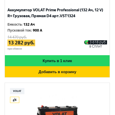
Аккумулятор VOLAT Prime Professional (132 Ач, 12 V)
R+ Грузовая, Прямая D4 арт.VST1324
Емкость
:
132 Ач
Пусковой ток
:
900 A
14 470
руб.
13 282
руб.
3 618
руб.
в Сплит
при обмене
Купить в 1 клик
Добавить в корзину
VOLAT