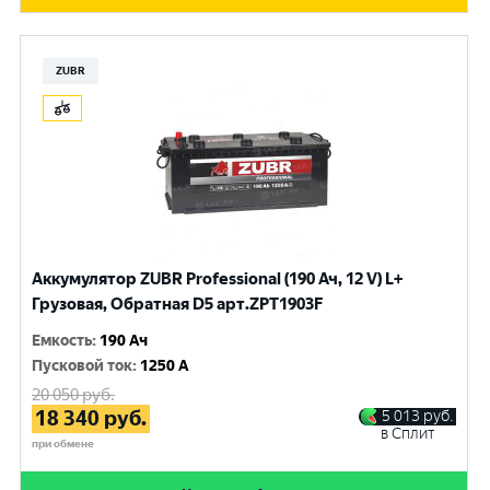
ZUBR
Аккумулятор ZUBR Professional (190 Ач, 12 V) L+
Грузовая, Обратная D5 арт.ZPT1903F
Емкость
:
190 Ач
Пусковой ток
:
1250 A
20 050
руб.
18 340
руб.
5 013
руб.
в Сплит
при обмене