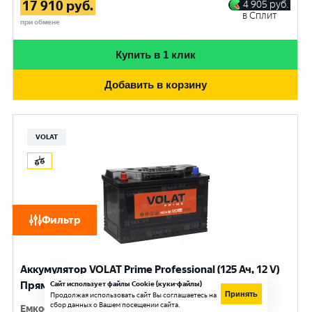
17 910
руб.
4 905
руб.
в Сплит
при обмене
Купить в 1 клик
Добавить в корзину
VOLAT
Фильтр
Аккумулятор VOLAT Prime Professional (125 Ач, 12 V)
Прямая, L+ D2 арт.VST1251
Сайт использует файлы Cookie (куки-файлы)
Принять
Продолжая использовать сайт Вы соглашаетесь на
сбор данных о Вашем посещении сайта.
Емкость
:
125 Ач