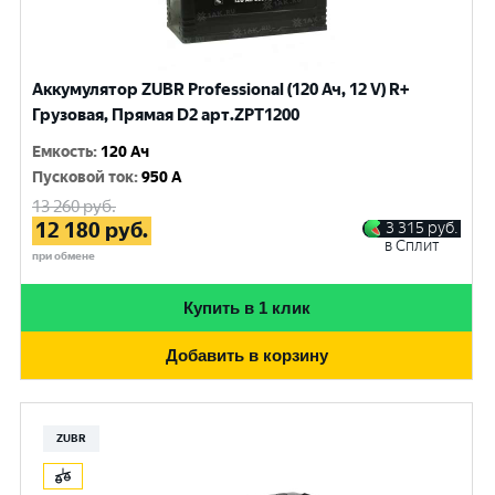
Аккумулятор ZUBR Professional (120 Ач, 12 V) R+
Грузовая, Прямая D2 арт.ZPT1200
Емкость
:
120 Ач
Пусковой ток
:
950 A
13 260
руб.
12 180
руб.
3 315
руб.
в Сплит
при обмене
Купить в 1 клик
Добавить в корзину
ZUBR