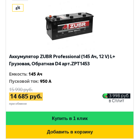
Аккумулятор ZUBR Professional (145 Ач, 12 V) L+
Грузовая, Обратная D4 арт.ZPT1453
Емкость
:
145 Ач
Пусковой ток
:
950 A
15 990
руб.
14 685
руб.
3 998
руб.
в Сплит
при обмене
Купить в 1 клик
Добавить в корзину