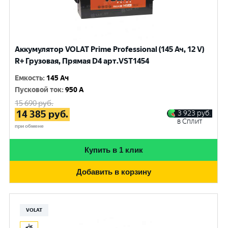
Аккумулятор VOLAT Prime Professional (145 Ач, 12 V)
R+ Грузовая, Прямая D4 арт.VST1454
Емкость
:
145 Ач
Пусковой ток
:
950 A
15 690
руб.
14 385
руб.
3 923
руб.
в Сплит
при обмене
Купить в 1 клик
Добавить в корзину
VOLAT