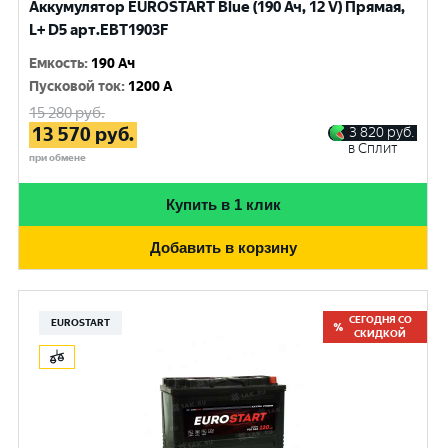
Аккумулятор EUROSTART Blue (190 Ач, 12 V) Прямая,
L+ D5 арт.EBT1903F
Емкость
:
190 Ач
Пусковой ток
:
1200 A
15 280
руб.
13 570
руб.
3 820
руб.
в Сплит
при обмене
Купить в 1 клик
Добавить в корзину
СЕГОДНЯ СО
EUROSTART
СКИДКОЙ