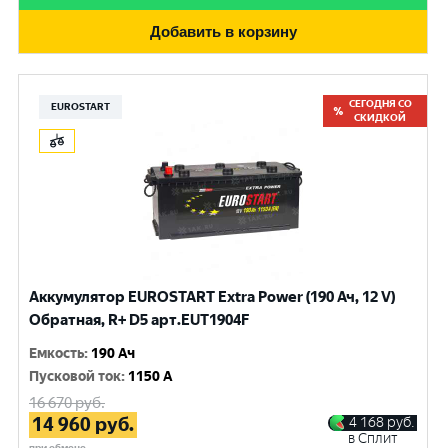
Добавить в корзину
СЕГОДНЯ СО
EUROSTART
СКИДКОЙ
Аккумулятор EUROSTART Extra Power (190 Ач, 12 V)
Обратная, R+ D5 арт.EUT1904F
Емкость
:
190 Ач
Пусковой ток
:
1150 A
16 670
руб.
14 960
руб.
4 168
руб.
в Сплит
при обмене