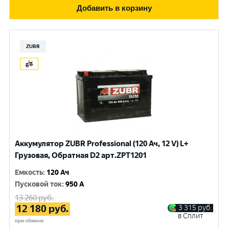
Добавить в корзину
ZUBR
Аккумулятор ZUBR Professional (120 Ач, 12 V) L+
Грузовая, Обратная D2 арт.ZPT1201
Емкость
:
120 Ач
Пусковой ток
:
950 A
13 260
руб.
12 180
руб.
3 315
руб.
в Сплит
при обмене