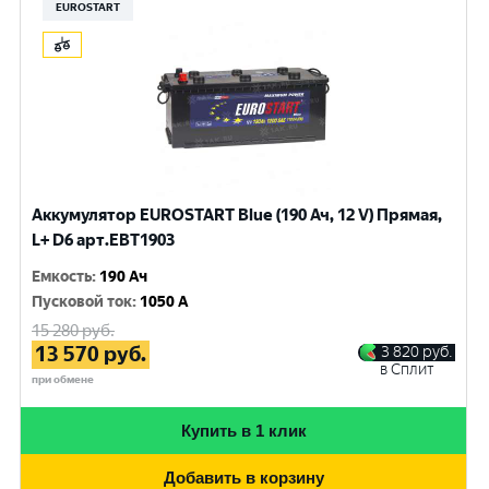
EUROSTART
Аккумулятор EUROSTART Blue (190 Ач, 12 V) Прямая,
L+ D6 арт.EBT1903
Емкость
:
190 Ач
Пусковой ток
:
1050 A
15 280
руб.
13 570
руб.
3 820
руб.
в Сплит
при обмене
Купить в 1 клик
Добавить в корзину