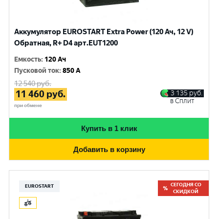
Аккумулятор EUROSTART Extra Power (120 Ач, 12 V)
Обратная, R+ D4 арт.EUT1200
Емкость
:
120 Ач
Пусковой ток
:
850 A
12 540
руб.
11 460
руб.
3 135
руб.
в Сплит
при обмене
Купить в 1 клик
Добавить в корзину
СЕГОДНЯ СО
EUROSTART
СКИДКОЙ