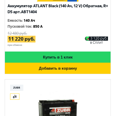
Аккумулятор ATLANT Black (140 Ач, 12 V) Обратная, R+
D5 арт.ABT1404
Емкость
:
140 Ач
Пусковой ток
:
850 A
12 480
руб.
11 220
руб.
3 120
руб.
в Сплит
при обмене
Купить в 1 клик
Добавить в корзину
ZUBR