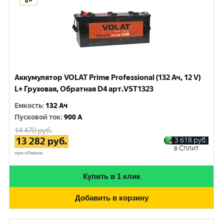
Аккумулятор VOLAT Prime Professional (132 Ач, 12 V)
L+ Грузовая, Обратная D4 арт.VST1323
Емкость
:
132 Ач
Пусковой ток
:
900 A
14 470
руб.
13 282
руб.
3 618
руб.
в Сплит
при обмене
Купить в 1 клик
Добавить в корзину