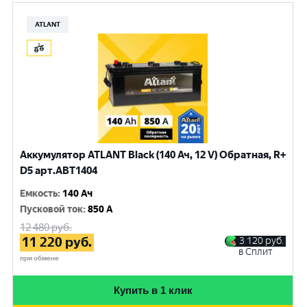
ATLANT
Аккумулятор ATLANT Black (140 Ач, 12 V) Обратная, R+
D5 арт.ABT1404
Емкость
:
140 Ач
Пусковой ток
:
850 A
12 480
руб.
11 220
руб.
3 120
руб.
в Сплит
при обмене
Купить в 1 клик