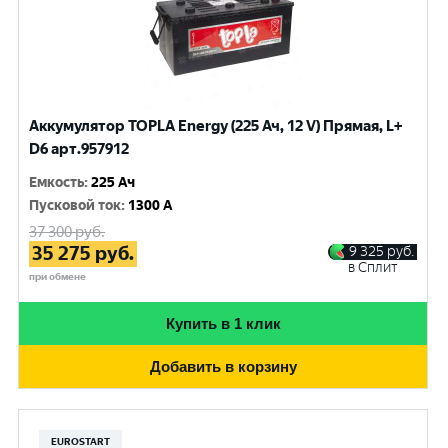
Аккумулятор TOPLA Energy (225 Ач, 12 V) Прямая, L+
D6 арт.957912
Емкость
:
225 Ач
Пусковой ток
:
1300 A
37 300
руб.
35 275
руб.
9 325
руб.
в Сплит
при обмене
Купить в 1 клик
Добавить в корзину
EUROSTART