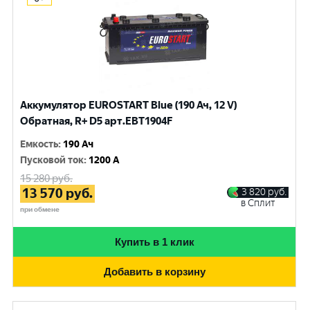
Аккумулятор EUROSTART Blue (190 Ач, 12 V)
Обратная, R+ D5 арт.EBT1904F
Емкость
:
190 Ач
Пусковой ток
:
1200 A
15 280
руб.
13 570
руб.
3 820
руб.
в Сплит
при обмене
Купить в 1 клик
Добавить в корзину