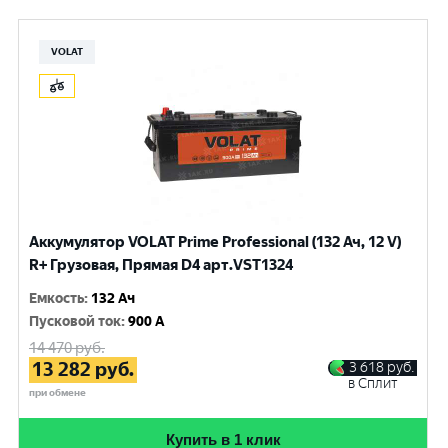
VOLAT
Аккумулятор VOLAT Prime Professional (132 Ач, 12 V)
R+ Грузовая, Прямая D4 арт.VST1324
Емкость
:
132 Ач
Пусковой ток
:
900 A
14 470
руб.
13 282
руб.
3 618
руб.
в Сплит
при обмене
Купить в 1 клик