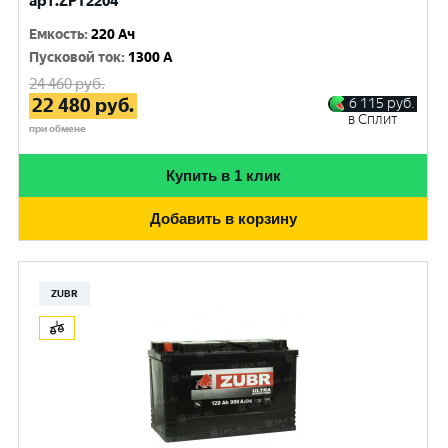
арт.ZPT2204
Емкость
:
220 Ач
Пусковой ток
:
1300 A
24 460
руб.
22 480
руб.
6 115
руб.
в Сплит
при обмене
Купить в 1 клик
Добавить в корзину
ZUBR