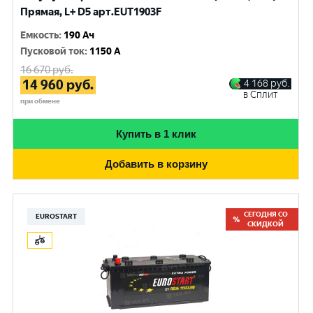
Прямая, L+ D5 арт.EUT1903F
Емкость
:
190 Ач
Пусковой ток
:
1150 A
16 670
руб.
14 960
руб.
4 168
руб.
в Сплит
при обмене
Купить в 1 клик
Добавить в корзину
СЕГОДНЯ СО
EUROSTART
СКИДКОЙ