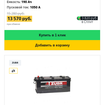
Емкость
:
190 Ач
Пусковой ток
:
1050 A
15 280
руб.
13 570
руб.
3 820
руб.
в Сплит
при обмене
Купить в 1 клик
Добавить в корзину
ZUBR