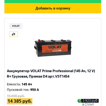
Добавить в корзину
VOLAT
Аккумулятор VOLAT Prime Professional (145 Ач, 12 V)
R+ Грузовая, Прямая D4 арт.VST1454
Емкость
:
145 Ач
Пусковой ток
:
950 A
15 690
руб.
14 385
руб.
3 923
руб.
в Сплит