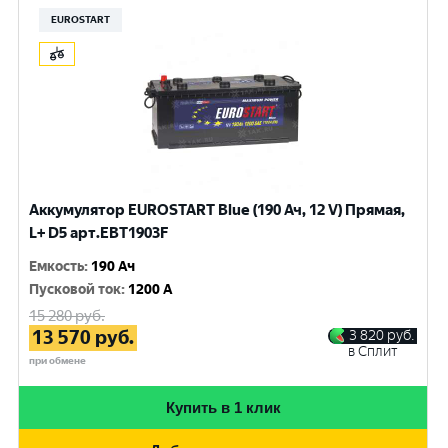
EUROSTART
Аккумулятор EUROSTART Blue (190 Ач, 12 V) Прямая,
L+ D5 арт.EBT1903F
Емкость
:
190 Ач
Пусковой ток
:
1200 A
15 280
руб.
13 570
руб.
3 820
руб.
в Сплит
при обмене
Купить в 1 клик