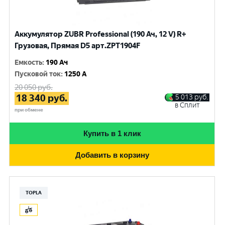
Аккумулятор ZUBR Professional (190 Ач, 12 V) R+
Грузовая, Прямая D5 арт.ZPT1904F
Емкость
:
190 Ач
Пусковой ток
:
1250 A
20 050
руб.
18 340
руб.
5 013
руб.
в Сплит
при обмене
Купить в 1 клик
Добавить в корзину
TOPLA