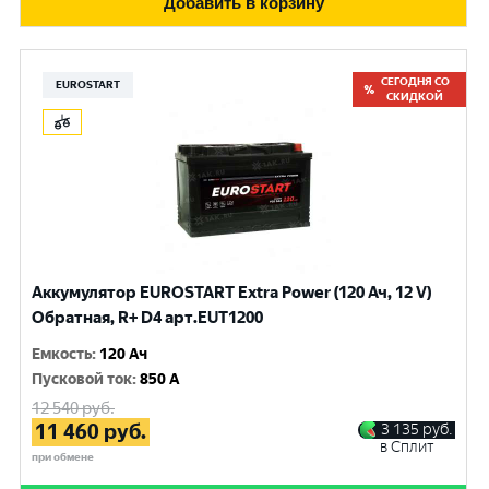
Добавить в корзину
СЕГОДНЯ СО
EUROSTART
СКИДКОЙ
Аккумулятор EUROSTART Extra Power (120 Ач, 12 V)
Обратная, R+ D4 арт.EUT1200
Емкость
:
120 Ач
Пусковой ток
:
850 A
12 540
руб.
11 460
руб.
3 135
руб.
в Сплит
при обмене