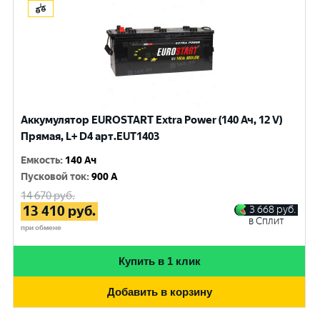
Аккумулятор EUROSTART Extra Power (140 Ач, 12 V)
Прямая, L+ D4 арт.EUT1403
Емкость
:
140 Ач
Пусковой ток
:
900 A
14 670
руб.
13 410
руб.
3 668
руб.
в Сплит
при обмене
Купить в 1 клик
Добавить в корзину