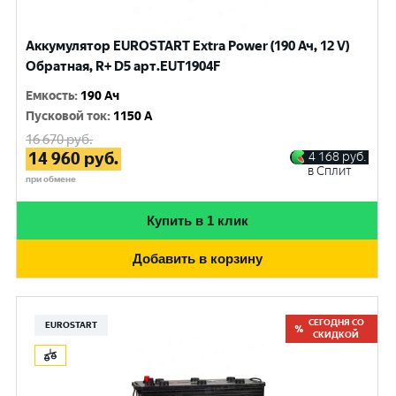
Аккумулятор EUROSTART Extra Power (190 Ач, 12 V)
Обратная, R+ D5 арт.EUT1904F
Емкость
:
190 Ач
Пусковой ток
:
1150 A
16 670
руб.
14 960
руб.
4 168
руб.
в Сплит
при обмене
Купить в 1 клик
Добавить в корзину
СЕГОДНЯ СО
EUROSTART
СКИДКОЙ