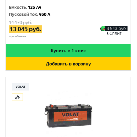
Емкость
:
125 Ач
Пусковой ток
:
950 A
14 170
руб.
13 045
руб.
3 543
руб.
в Сплит
при обмене
Купить в 1 клик
Добавить в корзину
VOLAT