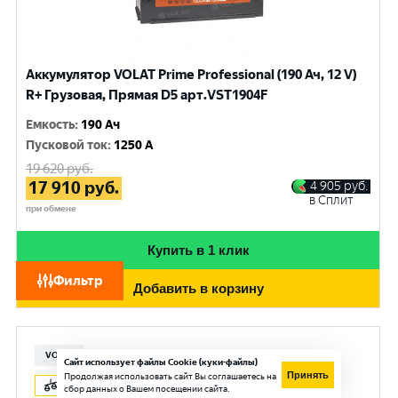
Аккумулятор VOLAT Prime Professional (190 Ач, 12 V)
R+ Грузовая, Прямая D5 арт.VST1904F
Емкость
:
190 Ач
Пусковой ток
:
1250 A
19 620
руб.
17 910
руб.
4 905
руб.
в Сплит
при обмене
Купить в 1 клик
Фильтр
Добавить в корзину
VOLAT
Сайт использует файлы Cookie (куки-файлы)
Принять
Продолжая использовать сайт Вы соглашаетесь на
сбор данных о Вашем посещении сайта.