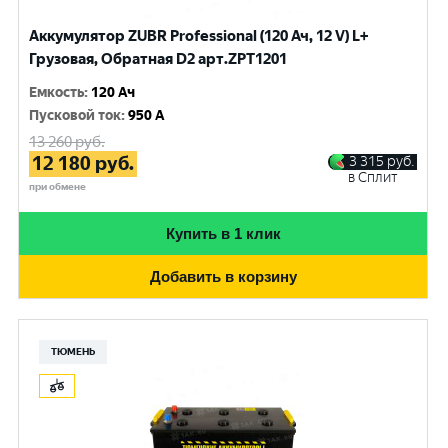
Аккумулятор ZUBR Professional (120 Ач, 12 V) L+
Грузовая, Обратная D2 арт.ZPT1201
Емкость
:
120 Ач
Пусковой ток
:
950 A
13 260
руб.
12 180
руб.
3 315
руб.
в Сплит
при обмене
Купить в 1 клик
Добавить в корзину
ТЮМЕНЬ