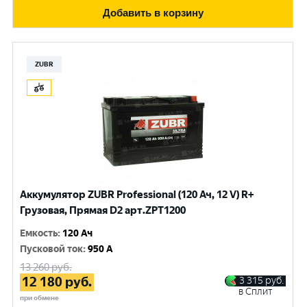
Добавить в корзину
ZUBR
Аккумулятор ZUBR Professional (120 Ач, 12 V) R+
Грузовая, Прямая D2 арт.ZPT1200
Емкость
:
120 Ач
Пусковой ток
:
950 A
13 260
руб.
12 180
руб.
3 315
руб.
в Сплит
при обмене