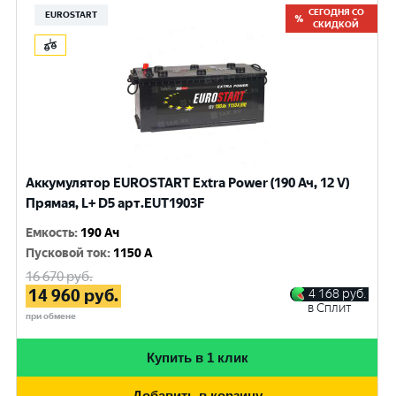
СЕГОДНЯ СО
EUROSTART
СКИДКОЙ
Аккумулятор EUROSTART Extra Power (190 Ач, 12 V)
Прямая, L+ D5 арт.EUT1903F
Емкость
:
190 Ач
Пусковой ток
:
1150 A
16 670
руб.
14 960
руб.
4 168
руб.
в Сплит
при обмене
Купить в 1 клик
Добавить в корзину