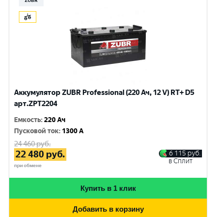
ZUBR
Аккумулятор ZUBR Professional (220 Ач, 12 V) RT+ D5
арт.ZPT2204
Емкость
:
220 Ач
Пусковой ток
:
1300 A
24 460
руб.
22 480
руб.
6 115
руб.
в Сплит
при обмене
Купить в 1 клик
Добавить в корзину