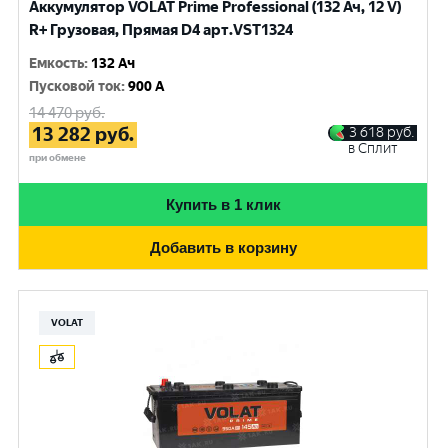
Аккумулятор VOLAT Prime Professional (132 Ач, 12 V)
R+ Грузовая, Прямая D4 арт.VST1324
Емкость
:
132 Ач
Пусковой ток
:
900 A
14 470
руб.
13 282
руб.
3 618
руб.
в Сплит
при обмене
Купить в 1 клик
Добавить в корзину
VOLAT