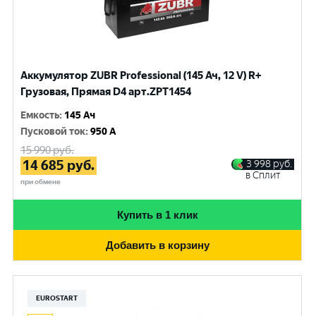
Аккумулятор ZUBR Professional (145 Ач, 12 V) R+
Грузовая, Прямая D4 арт.ZPT1454
Емкость
:
145 Ач
Пусковой ток
:
950 A
15 990
руб.
14 685
руб.
3 998
руб.
в Сплит
при обмене
Купить в 1 клик
Добавить в корзину
EUROSTART