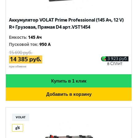
Аккумулятор VOLAT Prime Professional (145 Ач, 12 V)
R+ Грузовая, Прямая D4 арт.VST1454
Емкость
:
145 Ач
Пусковой ток
:
950 A
15 690
руб.
14 385
руб.
3 923
руб.
в Сплит
при обмене
Купить в 1 клик
Добавить в корзину
VOLAT