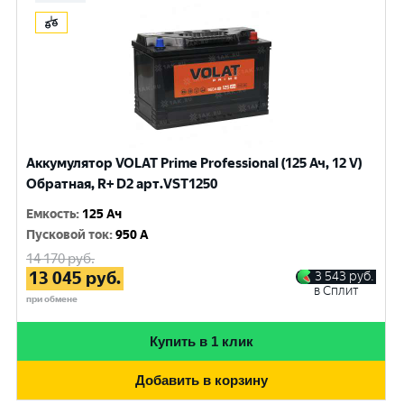
Аккумулятор VOLAT Prime Professional (125 Ач, 12 V)
Обратная, R+ D2 арт.VST1250
Емкость
:
125 Ач
Пусковой ток
:
950 A
14 170
руб.
13 045
руб.
3 543
руб.
в Сплит
при обмене
Купить в 1 клик
Добавить в корзину