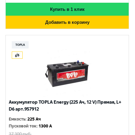
Купить в 1 клик
Добавить в корзину
TOPLA
Аккумулятор TOPLA Energy (225 Ач, 12 V) Прямая, L+
D6 арт.957912
Емкость
:
225 Ач
Пусковой ток
:
1300 A
37 300
руб.