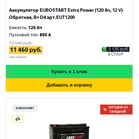
Аккумулятор EUROSTART Extra Power (120 Ач, 12 V)
Обратная, R+ D4 арт.EUT1200
Емкость
:
120 Ач
Пусковой ток
:
850 A
12 540
руб.
11 460
руб.
3 135
руб.
в Сплит
при обмене
Купить в 1 клик
Добавить в корзину
СЕГОДНЯ СО
EUROSTART
СКИДКОЙ