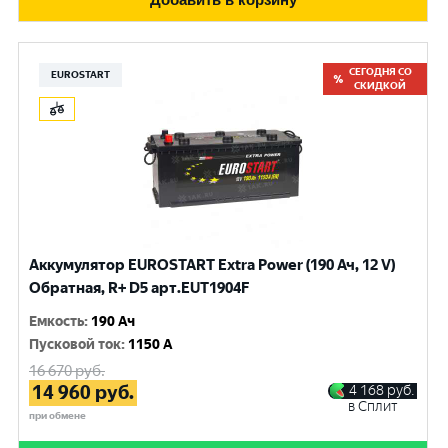
СЕГОДНЯ СО
EUROSTART
СКИДКОЙ
Аккумулятор EUROSTART Extra Power (190 Ач, 12 V)
Обратная, R+ D5 арт.EUT1904F
Емкость
:
190 Ач
Пусковой ток
:
1150 A
16 670
руб.
14 960
руб.
4 168
руб.
в Сплит
при обмене