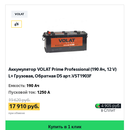
VOLAT
Аккумулятор VOLAT Prime Professional (190 Ач, 12 V)
L+ Грузовая, Обратная D5 арт.VST1903F
Емкость
:
190 Ач
Пусковой ток
:
1250 A
19 620
руб.
17 910
руб.
4 905
руб.
в Сплит
при обмене
Купить в 1 клик