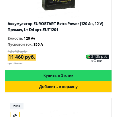
Аккумулятор EUROSTART Extra Power (120 Ач, 12 V)
Прямая, L+ D4 арт.EUT1201
Емкость
:
120 Ач
Пусковой ток
:
850 A
12 540
руб.
11 460
руб.
3 135
руб.
в Сплит
при обмене
Купить в 1 клик
Добавить в корзину
ZUBR