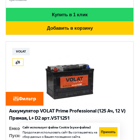
Купить в 1 клик
Добавить в корзину
VOLAT
Фильтр
Аккумулятор VOLAT Prime Professional (125 Ач, 12 V)
Прямая, L+ D2 арт.VST1251
Сайт использует файлы Cookie (куки-файлы)
Емкость
:
125 Ач
Принять
Продолжая использовать сайт Вы соглашаетесь на
Пусковой ток
:
950 A
сбор данных о Вашем посещении сайта.