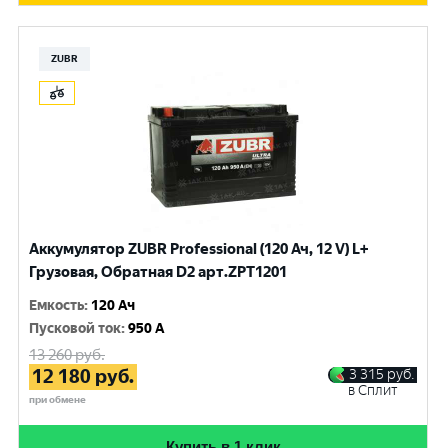
ZUBR
Аккумулятор ZUBR Professional (120 Ач, 12 V) L+
Грузовая, Обратная D2 арт.ZPT1201
Емкость
:
120 Ач
Пусковой ток
:
950 A
13 260
руб.
12 180
руб.
3 315
руб.
в Сплит
при обмене
Купить в 1 клик