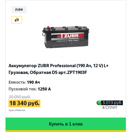
ZUBR
Аккумулятор ZUBR Professional (190 Ач, 12 V) L+
Грузовая, Обратная D5 арт.ZPT1903F
Емкость
:
190 Ач
Пусковой ток
:
1250 A
20 050
руб.
18 340
руб.
5 013
руб.
в Сплит
при обмене
Купить в 1 клик