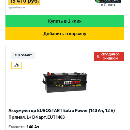
13 410
руб.
3 668
руб.
в Сплит
при обмене
Купить в 1 клик
Добавить в корзину
СЕГОДНЯ СО
EUROSTART
СКИДКОЙ
Аккумулятор EUROSTART Extra Power (140 Ач, 12 V)
Прямая, L+ D4 арт.EUT1403
Емкость
:
140 Ач