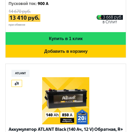
Пусковой ток
:
900 A
14 670
руб.
13 410
руб.
3 668
руб.
в Сплит
при обмене
Купить в 1 клик
Добавить в корзину
ATLANT
Аккумулятор ATLANT Black (140 Ач, 12 V) Обратная, R+