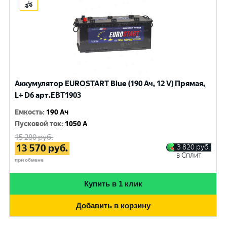
Аккумулятор EUROSTART Blue (190 Ач, 12 V) Прямая,
L+ D6 арт.EBT1903
Емкость
:
190 Ач
Пусковой ток
:
1050 A
15 280
руб.
13 570
руб.
3 820
руб.
в Сплит
при обмене
Купить в 1 клик
Добавить в корзину