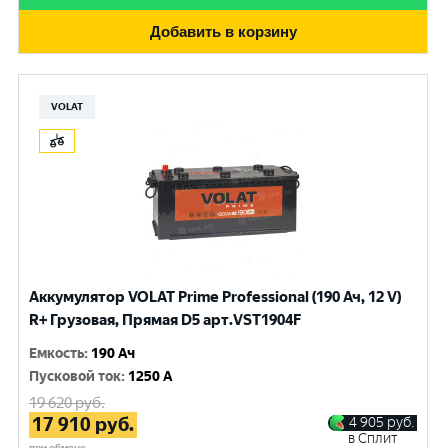
Добавить в корзину
VOLAT
Аккумулятор VOLAT Prime Professional (190 Ач, 12 V)
R+ Грузовая, Прямая D5 арт.VST1904F
Емкость
:
190 Ач
Пусковой ток
:
1250 A
19 620
руб.
17 910
руб.
4 905
руб.
в Сплит
при обмене