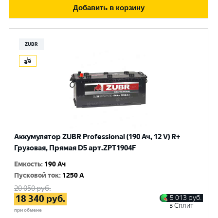
Добавить в корзину
ZUBR
Аккумулятор ZUBR Professional (190 Ач, 12 V) R+
Грузовая, Прямая D5 арт.ZPT1904F
Емкость
:
190 Ач
Пусковой ток
:
1250 A
20 050
руб.
18 340
руб.
5 013
руб.
в Сплит
при обмене