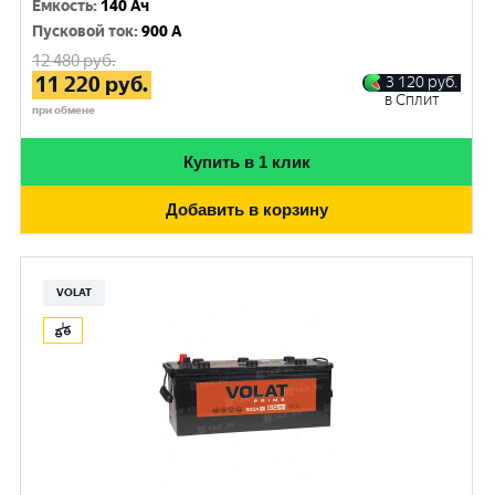
Емкость
:
140 Ач
Пусковой ток
:
900 A
12 480
руб.
11 220
руб.
3 120
руб.
в Сплит
при обмене
Купить в 1 клик
Добавить в корзину
VOLAT