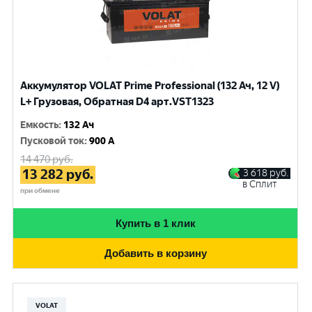
Аккумулятор VOLAT Prime Professional (132 Ач, 12 V)
L+ Грузовая, Обратная D4 арт.VST1323
Емкость
:
132 Ач
Пусковой ток
:
900 A
14 470
руб.
13 282
руб.
3 618
руб.
в Сплит
при обмене
Купить в 1 клик
Добавить в корзину
VOLAT