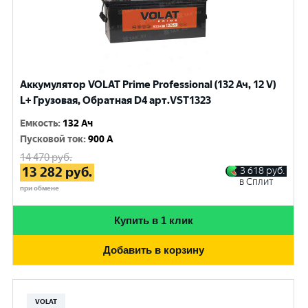
Аккумулятор VOLAT Prime Professional (132 Ач, 12 V)
L+ Грузовая, Обратная D4 арт.VST1323
Емкость
:
132 Ач
Пусковой ток
:
900 A
14 470
руб.
13 282
руб.
3 618
руб.
в Сплит
при обмене
Купить в 1 клик
Добавить в корзину
VOLAT