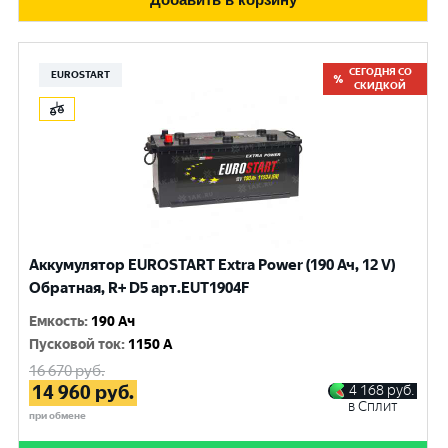
СЕГОДНЯ СО
EUROSTART
СКИДКОЙ
Аккумулятор EUROSTART Extra Power (190 Ач, 12 V)
Обратная, R+ D5 арт.EUT1904F
Емкость
:
190 Ач
Пусковой ток
:
1150 A
16 670
руб.
14 960
руб.
4 168
руб.
в Сплит
при обмене