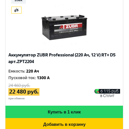
ZUBR
Аккумулятор ZUBR Professional (220 Ач, 12 V) RT+ D5
арт.ZPT2204
Емкость
:
220 Ач
Пусковой ток
:
1300 A
24 460
руб.
22 480
руб.
6 115
руб.
в Сплит
при обмене
Купить в 1 клик
Добавить в корзину