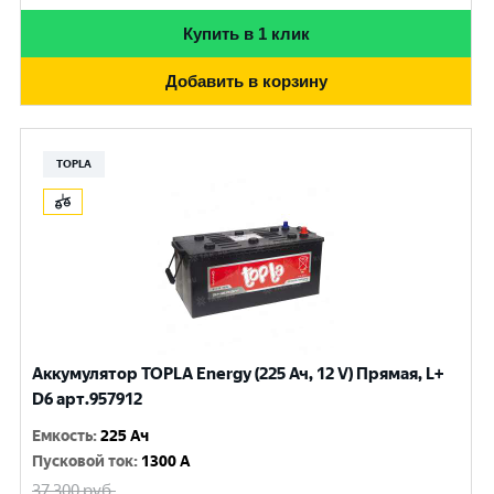
Купить в 1 клик
Добавить в корзину
TOPLA
Аккумулятор TOPLA Energy (225 Ач, 12 V) Прямая, L+
D6 арт.957912
Емкость
:
225 Ач
Пусковой ток
:
1300 A
37 300
руб.