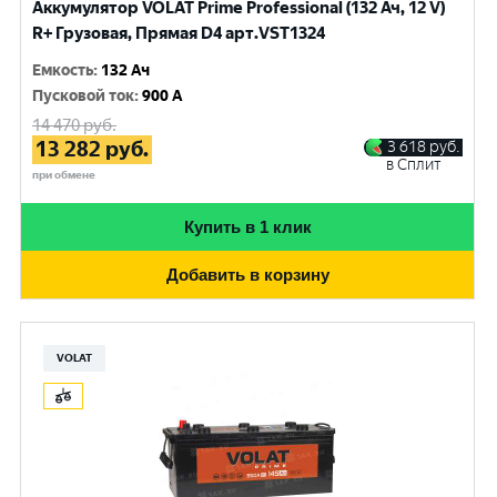
Аккумулятор VOLAT Prime Professional (132 Ач, 12 V)
R+ Грузовая, Прямая D4 арт.VST1324
Емкость
:
132 Ач
Пусковой ток
:
900 A
14 470
руб.
13 282
руб.
3 618
руб.
в Сплит
при обмене
Купить в 1 клик
Добавить в корзину
VOLAT