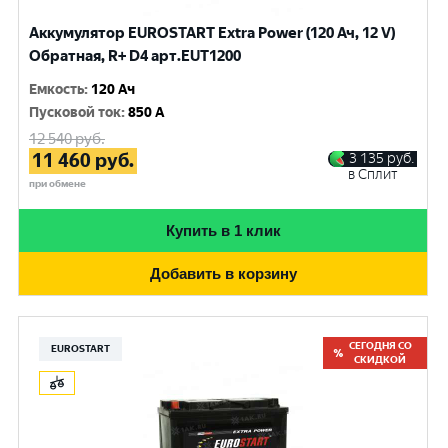
Аккумулятор EUROSTART Extra Power (120 Ач, 12 V)
Обратная, R+ D4 арт.EUT1200
Емкость
:
120 Ач
Пусковой ток
:
850 A
12 540
руб.
11 460
руб.
3 135
руб.
в Сплит
при обмене
Купить в 1 клик
Добавить в корзину
СЕГОДНЯ СО
EUROSTART
СКИДКОЙ