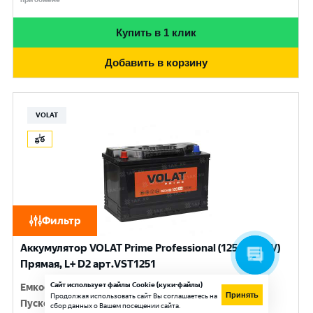
Купить в 1 клик
Добавить в корзину
VOLAT
Фильтр
Аккумулятор VOLAT Prime Professional (125 Ач, 12 V)
Прямая, L+ D2 арт.VST1251
Сайт использует файлы Cookie (куки-файлы)
Емкость
:
125 Ач
Принять
Продолжая использовать сайт Вы соглашаетесь на
Пусковой ток
:
950 A
сбор данных о Вашем посещении сайта.