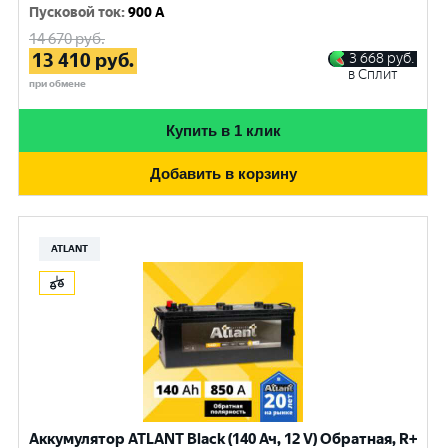
Пусковой ток
:
900 A
14 670
руб.
13 410
руб.
3 668
руб.
в Сплит
при обмене
Купить в 1 клик
Добавить в корзину
ATLANT
Аккумулятор ATLANT Black (140 Ач, 12 V) Обратная, R+