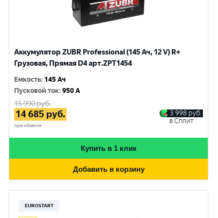
Аккумулятор ZUBR Professional (145 Ач, 12 V) R+
Грузовая, Прямая D4 арт.ZPT1454
Емкость
:
145 Ач
Пусковой ток
:
950 A
15 990
руб.
14 685
руб.
3 998
руб.
в Сплит
при обмене
Купить в 1 клик
Добавить в корзину
EUROSTART