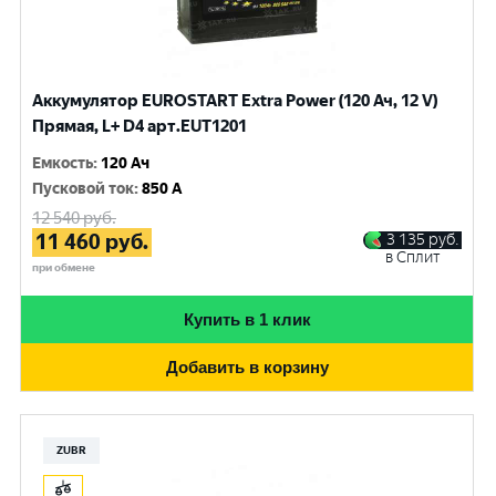
Аккумулятор EUROSTART Extra Power (120 Ач, 12 V)
Прямая, L+ D4 арт.EUT1201
Емкость
:
120 Ач
Пусковой ток
:
850 A
12 540
руб.
11 460
руб.
3 135
руб.
в Сплит
при обмене
Купить в 1 клик
Добавить в корзину
ZUBR