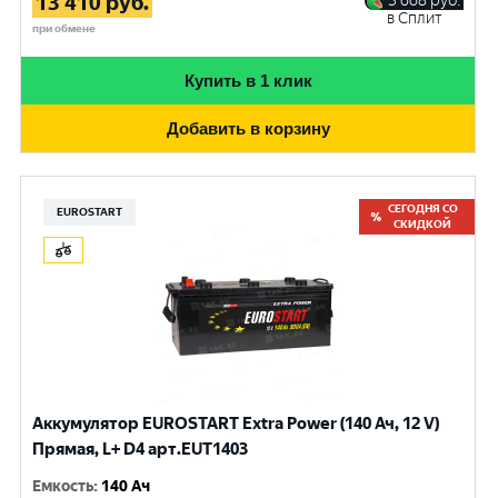
13 410
руб.
3 668
руб.
в Сплит
при обмене
Купить в 1 клик
Добавить в корзину
СЕГОДНЯ СО
EUROSTART
СКИДКОЙ
Аккумулятор EUROSTART Extra Power (140 Ач, 12 V)
Прямая, L+ D4 арт.EUT1403
Емкость
:
140 Ач