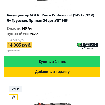
Аккумулятор VOLAT Prime Professional (145 Ач, 12 V)
R+ Грузовая, Прямая D4 арт.VST1454
Емкость
:
145 Ач
Пусковой ток
:
950 A
15 690
руб.
14 385
руб.
3 923
руб.
в Сплит
при обмене
Купить в 1 клик
Добавить в корзину
VOLAT