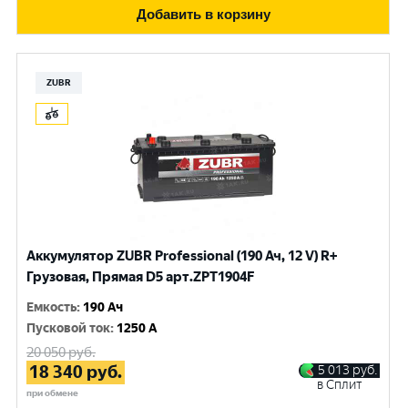
Добавить в корзину
ZUBR
Аккумулятор ZUBR Professional (190 Ач, 12 V) R+
Грузовая, Прямая D5 арт.ZPT1904F
Емкость
:
190 Ач
Пусковой ток
:
1250 A
20 050
руб.
18 340
руб.
5 013
руб.
в Сплит
при обмене