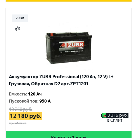
ZUBR
Аккумулятор ZUBR Professional (120 Ач, 12 V) L+
Грузовая, Обратная D2 арт.ZPT1201
Емкость
:
120 Ач
Пусковой ток
:
950 A
13 260
руб.
12 180
руб.
3 315
руб.
в Сплит
при обмене
Купить в 1 клик