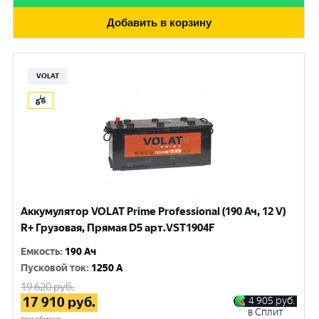
Добавить в корзину
VOLAT
Аккумулятор VOLAT Prime Professional (190 Ач, 12 V)
R+ Грузовая, Прямая D5 арт.VST1904F
Емкость
:
190 Ач
Пусковой ток
:
1250 A
19 620
руб.
17 910
руб.
4 905
руб.
в Сплит
при обмене