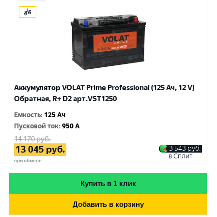
Аккумулятор VOLAT Prime Professional (125 Ач, 12 V)
Обратная, R+ D2 арт.VST1250
Емкость
:
125 Ач
Пусковой ток
:
950 A
14 170
руб.
13 045
руб.
3 543
руб.
в Сплит
при обмене
Купить в 1 клик
Добавить в корзину