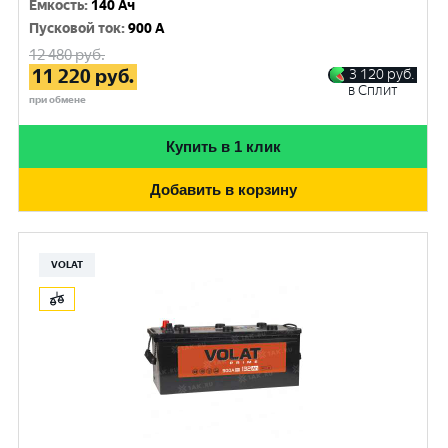
Емкость
:
140 Ач
Пусковой ток
:
900 A
12 480
руб.
11 220
руб.
3 120
руб.
в Сплит
при обмене
Купить в 1 клик
Добавить в корзину
VOLAT