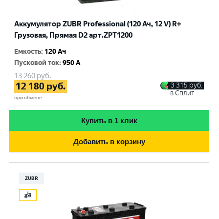
Аккумулятор ZUBR Professional (120 Ач, 12 V) R+
Грузовая, Прямая D2 арт.ZPT1200
Емкость
:
120 Ач
Пусковой ток
:
950 A
13 260
руб.
12 180
руб.
3 315
руб.
в Сплит
при обмене
Купить в 1 клик
Добавить в корзину
ZUBR