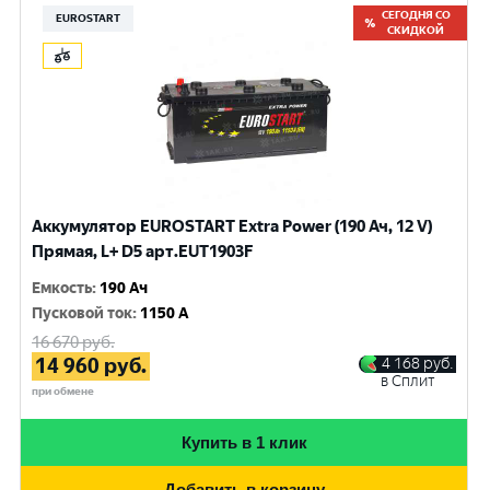
СЕГОДНЯ СО
EUROSTART
СКИДКОЙ
Аккумулятор EUROSTART Extra Power (190 Ач, 12 V)
Прямая, L+ D5 арт.EUT1903F
Емкость
:
190 Ач
Пусковой ток
:
1150 A
16 670
руб.
14 960
руб.
4 168
руб.
в Сплит
при обмене
Купить в 1 клик
Добавить в корзину