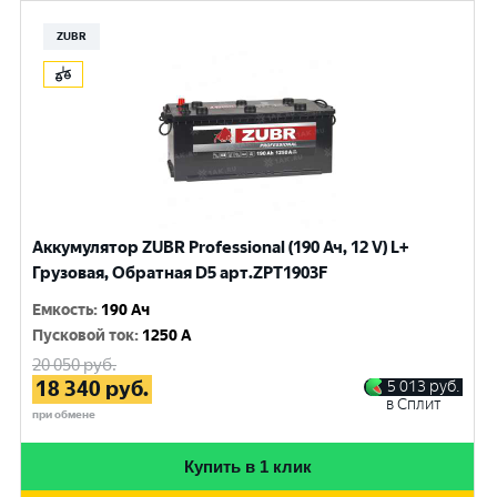
ZUBR
Аккумулятор ZUBR Professional (190 Ач, 12 V) L+
Грузовая, Обратная D5 арт.ZPT1903F
Емкость
:
190 Ач
Пусковой ток
:
1250 A
20 050
руб.
18 340
руб.
5 013
руб.
в Сплит
при обмене
Купить в 1 клик