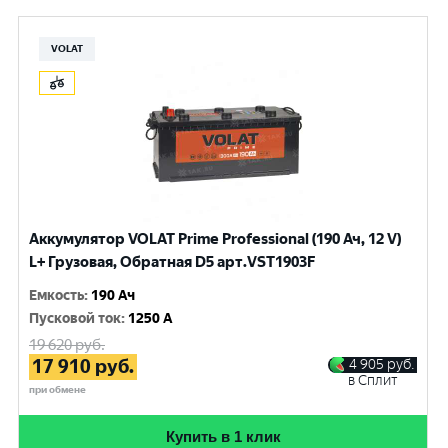
VOLAT
Аккумулятор VOLAT Prime Professional (190 Ач, 12 V)
L+ Грузовая, Обратная D5 арт.VST1903F
Емкость
:
190 Ач
Пусковой ток
:
1250 A
19 620
руб.
17 910
руб.
4 905
руб.
в Сплит
при обмене
Купить в 1 клик