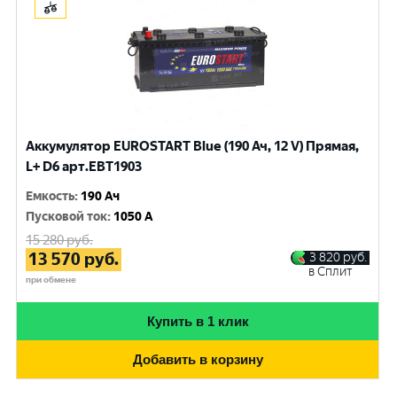
Аккумулятор EUROSTART Blue (190 Ач, 12 V) Прямая,
L+ D6 арт.EBT1903
Емкость
:
190 Ач
Пусковой ток
:
1050 A
15 280
руб.
13 570
руб.
3 820
руб.
в Сплит
при обмене
Купить в 1 клик
Добавить в корзину