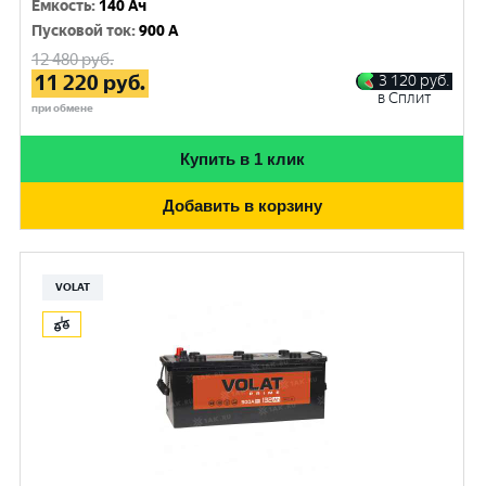
Емкость
:
140 Ач
Пусковой ток
:
900 A
12 480
руб.
11 220
руб.
3 120
руб.
в Сплит
при обмене
Купить в 1 клик
Добавить в корзину
VOLAT