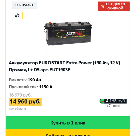
СЕГОДНЯ СО
EUROSTART
СКИДКОЙ
Аккумулятор EUROSTART Extra Power (190 Ач, 12 V)
Прямая, L+ D5 арт.EUT1903F
Емкость
:
190 Ач
Пусковой ток
:
1150 A
16 670
руб.
14 960
руб.
4 168
руб.
в Сплит
при обмене
Купить в 1 клик
Добавить в корзину