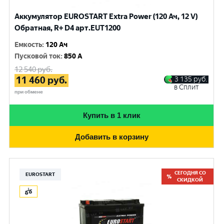
Аккумулятор EUROSTART Extra Power (120 Ач, 12 V)
Обратная, R+ D4 арт.EUT1200
Емкость
:
120 Ач
Пусковой ток
:
850 A
12 540
руб.
11 460
руб.
3 135
руб.
в Сплит
при обмене
Купить в 1 клик
Добавить в корзину
СЕГОДНЯ СО
EUROSTART
СКИДКОЙ