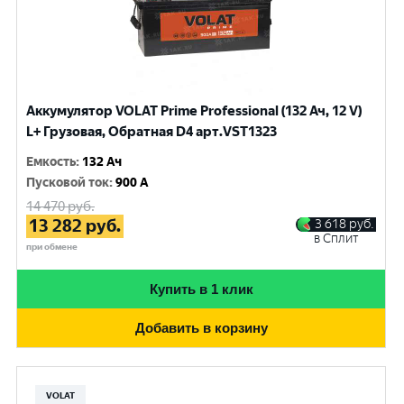
Аккумулятор VOLAT Prime Professional (132 Ач, 12 V)
L+ Грузовая, Обратная D4 арт.VST1323
Емкость
:
132 Ач
Пусковой ток
:
900 A
14 470
руб.
13 282
руб.
3 618
руб.
в Сплит
при обмене
Купить в 1 клик
Добавить в корзину
VOLAT