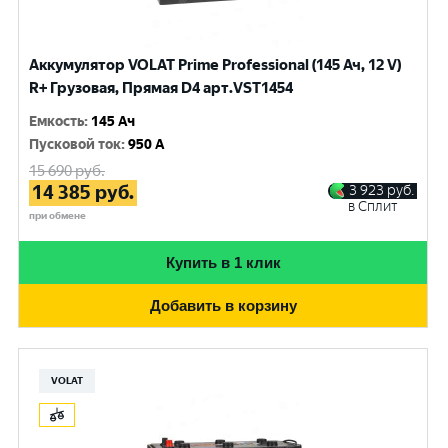
Аккумулятор VOLAT Prime Professional (145 Ач, 12 V)
R+ Грузовая, Прямая D4 арт.VST1454
Емкость
:
145 Ач
Пусковой ток
:
950 A
15 690
руб.
14 385
руб.
3 923
руб.
в Сплит
при обмене
Купить в 1 клик
Добавить в корзину
VOLAT