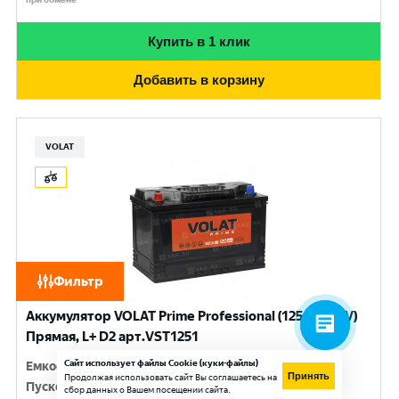
Купить в 1 клик
Добавить в корзину
VOLAT
Фильтр
Аккумулятор VOLAT Prime Professional (125 Ач, 12 V)
Прямая, L+ D2 арт.VST1251
Сайт использует файлы Cookie (куки-файлы)
Емкость
:
125 Ач
Принять
Продолжая использовать сайт Вы соглашаетесь на
Пусковой ток
:
950 A
сбор данных о Вашем посещении сайта.