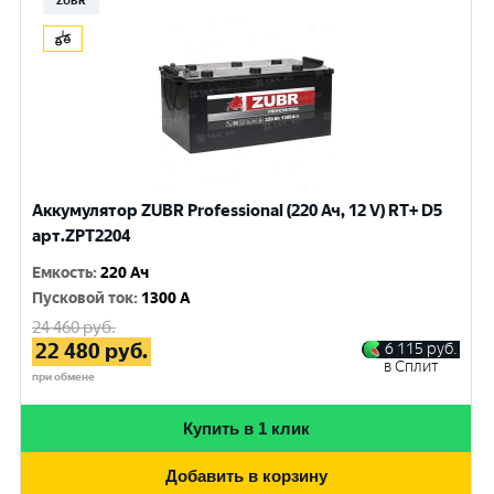
ZUBR
Аккумулятор ZUBR Professional (220 Ач, 12 V) RT+ D5
арт.ZPT2204
Емкость
:
220 Ач
Пусковой ток
:
1300 A
24 460
руб.
22 480
руб.
6 115
руб.
в Сплит
при обмене
Купить в 1 клик
Добавить в корзину