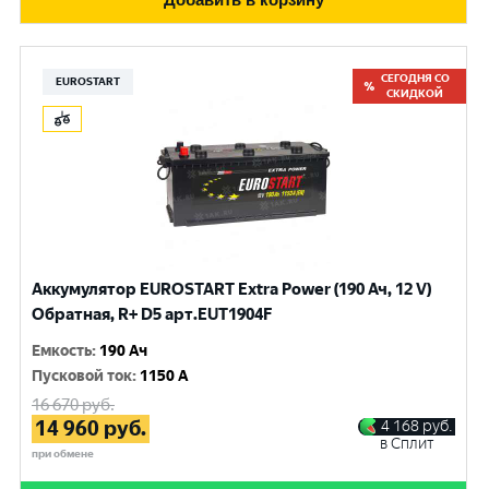
СЕГОДНЯ СО
EUROSTART
СКИДКОЙ
Аккумулятор EUROSTART Extra Power (190 Ач, 12 V)
Обратная, R+ D5 арт.EUT1904F
Емкость
:
190 Ач
Пусковой ток
:
1150 A
16 670
руб.
14 960
руб.
4 168
руб.
в Сплит
при обмене