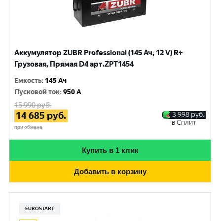
Аккумулятор ZUBR Professional (145 Ач, 12 V) R+
Грузовая, Прямая D4 арт.ZPT1454
Емкость
:
145 Ач
Пусковой ток
:
950 A
15 990
руб.
14 685
руб.
3 998
руб.
в Сплит
при обмене
Купить в 1 клик
Добавить в корзину
EUROSTART