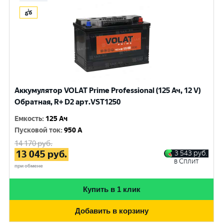
Аккумулятор VOLAT Prime Professional (125 Ач, 12 V)
Обратная, R+ D2 арт.VST1250
Емкость
:
125 Ач
Пусковой ток
:
950 A
14 170
руб.
13 045
руб.
3 543
руб.
в Сплит
при обмене
Купить в 1 клик
Добавить в корзину