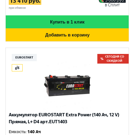
13 410
руб.
3 668
руб.
в Сплит
при обмене
Купить в 1 клик
Добавить в корзину
СЕГОДНЯ СО
EUROSTART
СКИДКОЙ
Аккумулятор EUROSTART Extra Power (140 Ач, 12 V)
Прямая, L+ D4 арт.EUT1403
Емкость
:
140 Ач