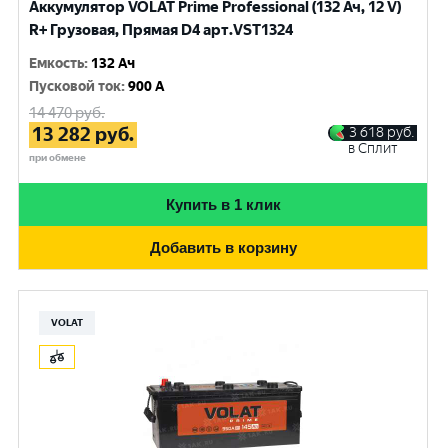
Аккумулятор VOLAT Prime Professional (132 Ач, 12 V)
R+ Грузовая, Прямая D4 арт.VST1324
Емкость
:
132 Ач
Пусковой ток
:
900 A
14 470
руб.
13 282
руб.
3 618
руб.
в Сплит
при обмене
Купить в 1 клик
Добавить в корзину
VOLAT