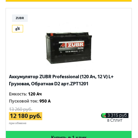
ZUBR
Аккумулятор ZUBR Professional (120 Ач, 12 V) L+
Грузовая, Обратная D2 арт.ZPT1201
Емкость
:
120 Ач
Пусковой ток
:
950 A
13 260
руб.
12 180
руб.
3 315
руб.
в Сплит
при обмене
Купить в 1 клик