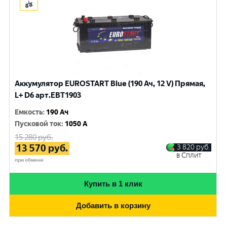
Аккумулятор EUROSTART Blue (190 Ач, 12 V) Прямая,
L+ D6 арт.EBT1903
Емкость
:
190 Ач
Пусковой ток
:
1050 A
15 280
руб.
13 570
руб.
3 820
руб.
в Сплит
при обмене
Купить в 1 клик
Добавить в корзину