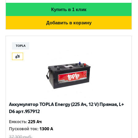
Купить в 1 клик
Добавить в корзину
TOPLA
Аккумулятор TOPLA Energy (225 Ач, 12 V) Прямая, L+
D6 арт.957912
Емкость
:
225 Ач
Пусковой ток
:
1300 A
37 300
руб.