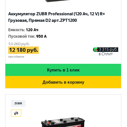
Аккумулятор ZUBR Professional (120 Ач, 12 V) R+
Грузовая, Прямая D2 арт.ZPT1200
Емкость
:
120 Ач
Пусковой ток
:
950 A
13 260
руб.
12 180
руб.
3 315
руб.
в Сплит
при обмене
Купить в 1 клик
Добавить в корзину
ZUBR