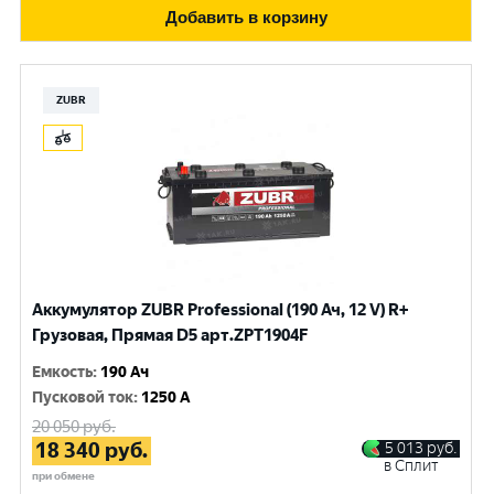
Добавить в корзину
ZUBR
Аккумулятор ZUBR Professional (190 Ач, 12 V) R+
Грузовая, Прямая D5 арт.ZPT1904F
Емкость
:
190 Ач
Пусковой ток
:
1250 A
20 050
руб.
18 340
руб.
5 013
руб.
в Сплит
при обмене