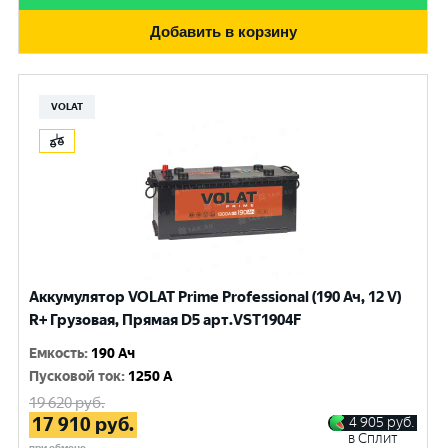
Добавить в корзину
VOLAT
Аккумулятор VOLAT Prime Professional (190 Ач, 12 V)
R+ Грузовая, Прямая D5 арт.VST1904F
Емкость
:
190 Ач
Пусковой ток
:
1250 A
19 620
руб.
17 910
руб.
4 905
руб.
в Сплит
при обмене