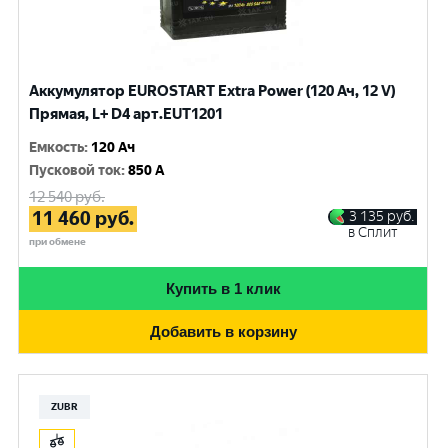
Аккумулятор EUROSTART Extra Power (120 Ач, 12 V)
Прямая, L+ D4 арт.EUT1201
Емкость
:
120 Ач
Пусковой ток
:
850 A
12 540
руб.
11 460
руб.
3 135
руб.
в Сплит
при обмене
Купить в 1 клик
Добавить в корзину
ZUBR