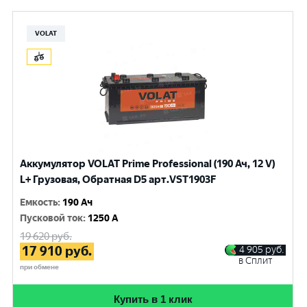
VOLAT
Аккумулятор VOLAT Prime Professional (190 Ач, 12 V)
L+ Грузовая, Обратная D5 арт.VST1903F
Емкость
:
190 Ач
Пусковой ток
:
1250 A
19 620
руб.
17 910
руб.
4 905
руб.
в Сплит
при обмене
Купить в 1 клик