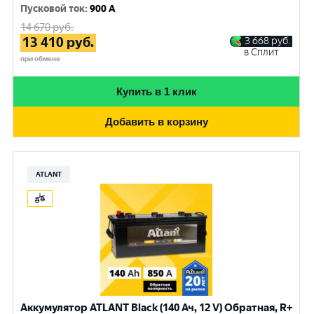
Пусковой ток
:
900 A
14 670
руб.
13 410
руб.
3 668
руб.
в Сплит
при обмене
Купить в 1 клик
Добавить в корзину
ATLANT
Аккумулятор ATLANT Black (140 Ач, 12 V) Обратная, R+