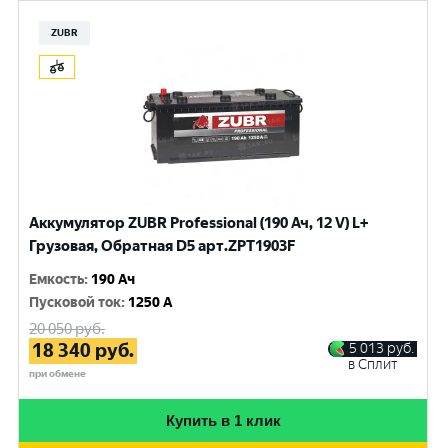
ZUBR
Аккумулятор ZUBR Professional (190 Ач, 12 V) L+
Грузовая, Обратная D5 арт.ZPT1903F
Емкость
:
190 Ач
Пусковой ток
:
1250 A
20 050
руб.
18 340
руб.
5 013
руб.
в Сплит
при обмене
Купить в 1 клик