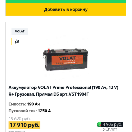
Добавить в корзину
VOLAT
Аккумулятор VOLAT Prime Professional (190 Ач, 12 V)
R+ Грузовая, Прямая D5 арт.VST1904F
Емкость
:
190 Ач
Пусковой ток
:
1250 A
19 620
руб.
17 910
руб.
4 905
руб.
в Сплит
при обмене