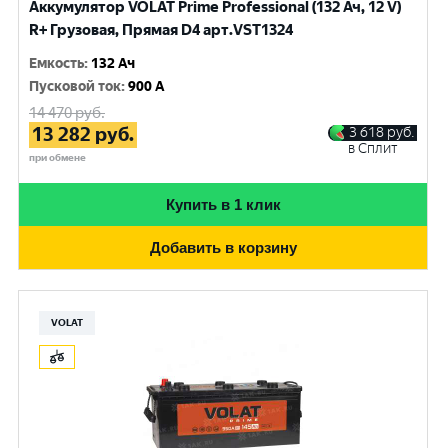
Аккумулятор VOLAT Prime Professional (132 Ач, 12 V)
R+ Грузовая, Прямая D4 арт.VST1324
Емкость
:
132 Ач
Пусковой ток
:
900 A
14 470
руб.
13 282
руб.
3 618
руб.
в Сплит
при обмене
Купить в 1 клик
Добавить в корзину
VOLAT