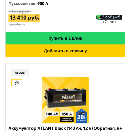
Пусковой ток
:
900 A
14 670
руб.
13 410
руб.
3 668
руб.
в Сплит
при обмене
Купить в 1 клик
Добавить в корзину
ATLANT
Аккумулятор ATLANT Black (140 Ач, 12 V) Обратная, R+