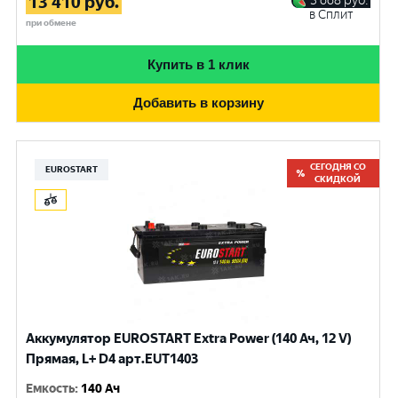
13 410
руб.
3 668
руб.
в Сплит
при обмене
Купить в 1 клик
Добавить в корзину
СЕГОДНЯ СО
EUROSTART
СКИДКОЙ
Аккумулятор EUROSTART Extra Power (140 Ач, 12 V)
Прямая, L+ D4 арт.EUT1403
Емкость
:
140 Ач