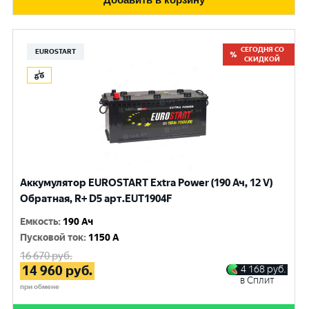
СЕГОДНЯ СО
EUROSTART
СКИДКОЙ
Аккумулятор EUROSTART Extra Power (190 Ач, 12 V)
Обратная, R+ D5 арт.EUT1904F
Емкость
:
190 Ач
Пусковой ток
:
1150 A
16 670
руб.
14 960
руб.
4 168
руб.
в Сплит
при обмене