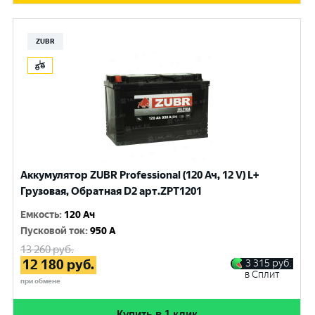
ZUBR
Аккумулятор ZUBR Professional (120 Ач, 12 V) L+
Грузовая, Обратная D2 арт.ZPT1201
Емкость
:
120 Ач
Пусковой ток
:
950 A
13 260
руб.
12 180
руб.
3 315
руб.
в Сплит
при обмене
Купить в 1 клик