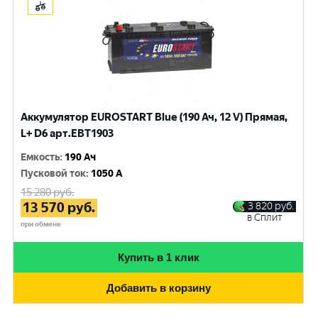
Аккумулятор EUROSTART Blue (190 Ач, 12 V) Прямая,
L+ D6 арт.EBT1903
Емкость
:
190 Ач
Пусковой ток
:
1050 A
15 280
руб.
13 570
руб.
3 820
руб.
в Сплит
при обмене
Купить в 1 клик
Добавить в корзину