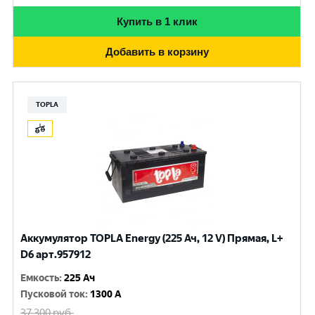
Купить в 1 клик
Добавить в корзину
TOPLA
Аккумулятор TOPLA Energy (225 Ач, 12 V) Прямая, L+
D6 арт.957912
Емкость
:
225 Ач
Пусковой ток
:
1300 A
37 300
руб.