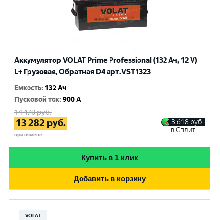
Аккумулятор VOLAT Prime Professional (132 Ач, 12 V)
L+ Грузовая, Обратная D4 арт.VST1323
Емкость
:
132 Ач
Пусковой ток
:
900 A
14 470
руб.
13 282
руб.
3 618
руб.
в Сплит
при обмене
Купить в 1 клик
Добавить в корзину
VOLAT