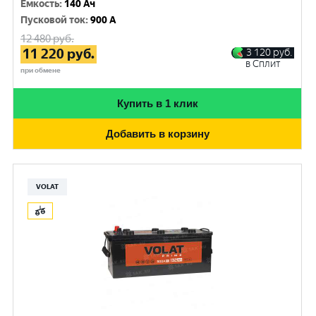
Емкость
:
140 Ач
Пусковой ток
:
900 A
12 480
руб.
11 220
руб.
3 120
руб.
в Сплит
при обмене
Купить в 1 клик
Добавить в корзину
VOLAT