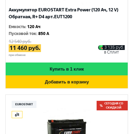
Аккумулятор EUROSTART Extra Power (120 Ач, 12 V)
Обратная, R+ D4 арт.EUT1200
Емкость
:
120 Ач
Пусковой ток
:
850 A
12 540
руб.
11 460
руб.
3 135
руб.
в Сплит
при обмене
Купить в 1 клик
Добавить в корзину
СЕГОДНЯ СО
EUROSTART
СКИДКОЙ