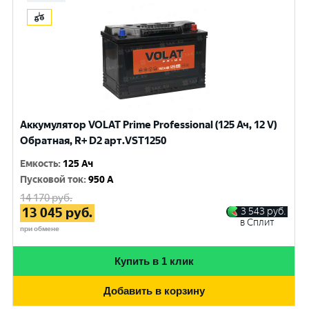
Аккумулятор VOLAT Prime Professional (125 Ач, 12 V)
Обратная, R+ D2 арт.VST1250
Емкость
:
125 Ач
Пусковой ток
:
950 A
14 170
руб.
13 045
руб.
3 543
руб.
в Сплит
при обмене
Купить в 1 клик
Добавить в корзину