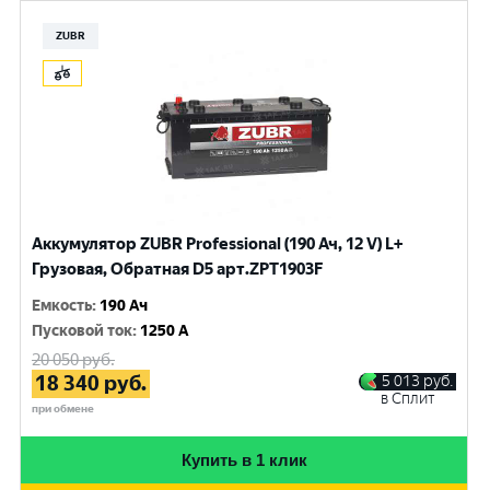
ZUBR
Аккумулятор ZUBR Professional (190 Ач, 12 V) L+
Грузовая, Обратная D5 арт.ZPT1903F
Емкость
:
190 Ач
Пусковой ток
:
1250 A
20 050
руб.
18 340
руб.
5 013
руб.
в Сплит
при обмене
Купить в 1 клик