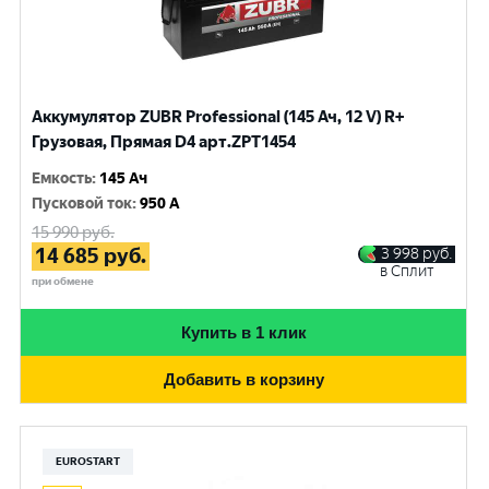
Аккумулятор ZUBR Professional (145 Ач, 12 V) R+
Грузовая, Прямая D4 арт.ZPT1454
Емкость
:
145 Ач
Пусковой ток
:
950 A
15 990
руб.
14 685
руб.
3 998
руб.
в Сплит
при обмене
Купить в 1 клик
Добавить в корзину
EUROSTART