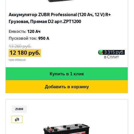
Аккумулятор ZUBR Professional (120 Ач, 12 V) R+
Грузовая, Прямая D2 арт.ZPT1200
Емкость
:
120 Ач
Пусковой ток
:
950 A
13 260
руб.
12 180
руб.
3 315
руб.
в Сплит
при обмене
Купить в 1 клик
Добавить в корзину
ZUBR