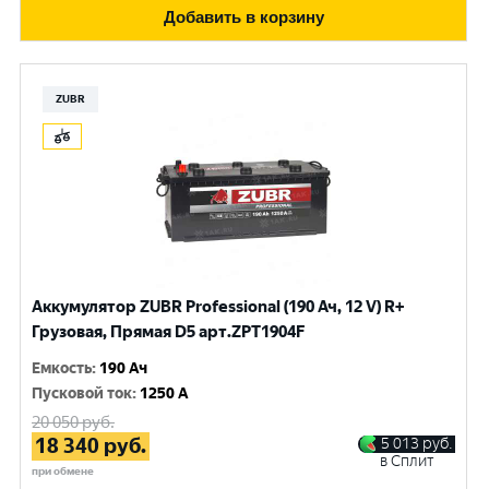
Добавить в корзину
ZUBR
Аккумулятор ZUBR Professional (190 Ач, 12 V) R+
Грузовая, Прямая D5 арт.ZPT1904F
Емкость
:
190 Ач
Пусковой ток
:
1250 A
20 050
руб.
18 340
руб.
5 013
руб.
в Сплит
при обмене