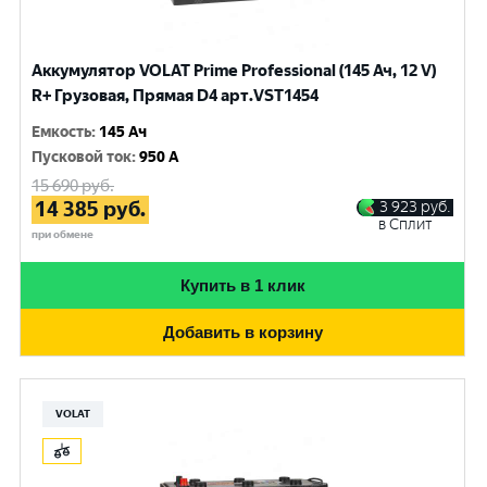
Аккумулятор VOLAT Prime Professional (145 Ач, 12 V)
R+ Грузовая, Прямая D4 арт.VST1454
Емкость
:
145 Ач
Пусковой ток
:
950 A
15 690
руб.
14 385
руб.
3 923
руб.
в Сплит
при обмене
Купить в 1 клик
Добавить в корзину
VOLAT