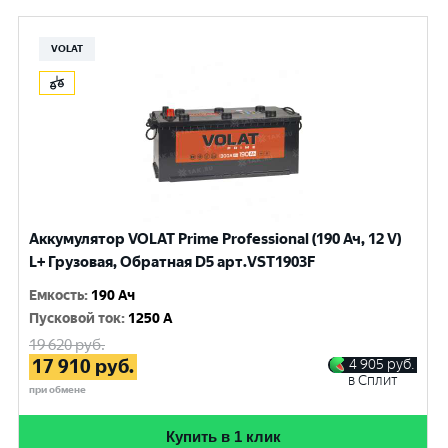
VOLAT
Аккумулятор VOLAT Prime Professional (190 Ач, 12 V)
L+ Грузовая, Обратная D5 арт.VST1903F
Емкость
:
190 Ач
Пусковой ток
:
1250 A
19 620
руб.
17 910
руб.
4 905
руб.
в Сплит
при обмене
Купить в 1 клик