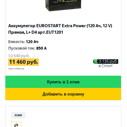
Аккумулятор EUROSTART Extra Power (120 Ач, 12 V)
Прямая, L+ D4 арт.EUT1201
Емкость
:
120 Ач
Пусковой ток
:
850 A
12 540
руб.
11 460
руб.
3 135
руб.
в Сплит
при обмене
Купить в 1 клик
Добавить в корзину
ZUBR