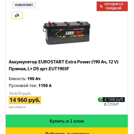
СЕГОДНЯ СО
EUROSTART
СКИДКОЙ
Аккумулятор EUROSTART Extra Power (190 Ач, 12 V)
Прямая, L+ D5 арт.EUT1903F
Емкость
:
190 Ач
Пусковой ток
:
1150 A
16 670
руб.
14 960
руб.
4 168
руб.
в Сплит
при обмене
Купить в 1 клик
Добавить в корзину