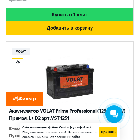
Купить в 1 клик
Добавить в корзину
VOLAT
Фильтр
Аккумулятор VOLAT Prime Professional (125 Ач, 12 V)
Прямая, L+ D2 арт.VST1251
Сайт использует файлы Cookie (куки-файлы)
Емкость
:
125 Ач
Принять
Продолжая использовать сайт Вы соглашаетесь на
Пусковой ток
:
950 A
сбор данных о Вашем посещении сайта.