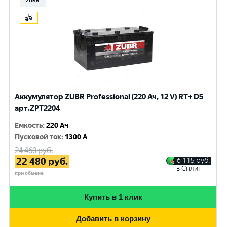
ZUBR
Аккумулятор ZUBR Professional (220 Ач, 12 V) RT+ D5
арт.ZPT2204
Емкость
:
220 Ач
Пусковой ток
:
1300 A
24 460
руб.
22 480
руб.
6 115
руб.
в Сплит
при обмене
Купить в 1 клик
Добавить в корзину