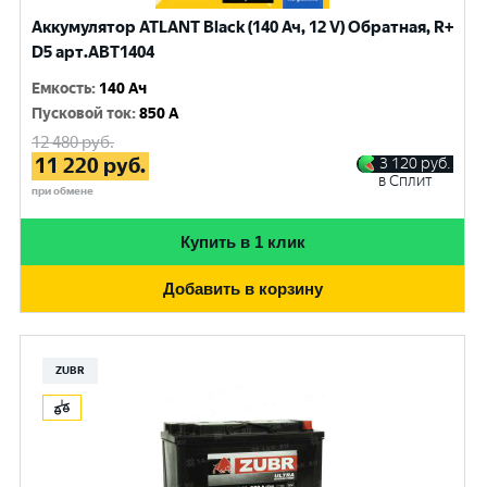
Аккумулятор ATLANT Black (140 Ач, 12 V) Обратная, R+
D5 арт.ABT1404
Емкость
:
140 Ач
Пусковой ток
:
850 A
12 480
руб.
11 220
руб.
3 120
руб.
в Сплит
при обмене
Купить в 1 клик
Добавить в корзину
ZUBR