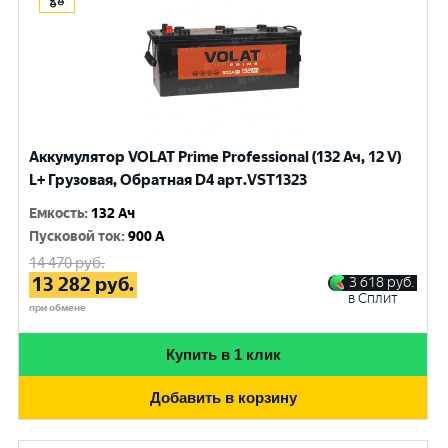
Аккумулятор VOLAT Prime Professional (132 Ач, 12 V)
L+ Грузовая, Обратная D4 арт.VST1323
Емкость
:
132 Ач
Пусковой ток
:
900 A
14 470
руб.
13 282
руб.
3 618
руб.
в Сплит
при обмене
Купить в 1 клик
Добавить в корзину