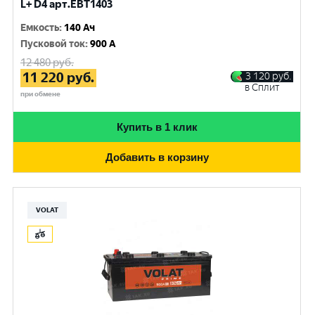
L+ D4 арт.EBT1403
Емкость
:
140 Ач
Пусковой ток
:
900 A
12 480
руб.
11 220
руб.
3 120
руб.
в Сплит
при обмене
Купить в 1 клик
Добавить в корзину
VOLAT