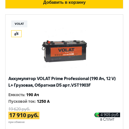
Добавить в корзину
VOLAT
Аккумулятор VOLAT Prime Professional (190 Ач, 12 V)
L+ Грузовая, Обратная D5 арт.VST1903F
Емкость
:
190 Ач
Пусковой ток
:
1250 A
19 620
руб.
17 910
руб.
4 905
руб.
в Сплит
при обмене