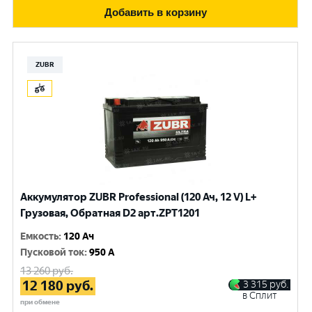
Добавить в корзину
ZUBR
Аккумулятор ZUBR Professional (120 Ач, 12 V) L+
Грузовая, Обратная D2 арт.ZPT1201
Емкость
:
120 Ач
Пусковой ток
:
950 A
13 260
руб.
12 180
руб.
3 315
руб.
в Сплит
при обмене