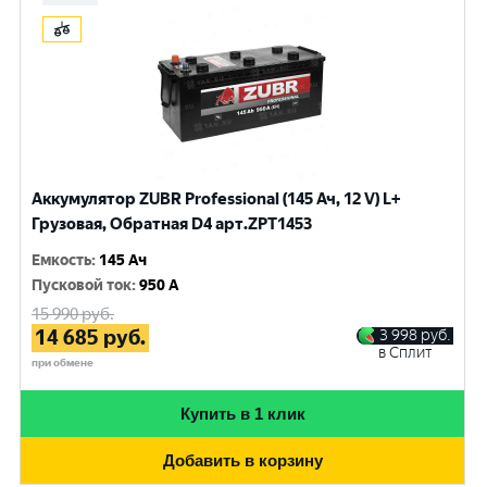
Аккумулятор ZUBR Professional (145 Ач, 12 V) L+
Грузовая, Обратная D4 арт.ZPT1453
Емкость
:
145 Ач
Пусковой ток
:
950 A
15 990
руб.
14 685
руб.
3 998
руб.
в Сплит
при обмене
Купить в 1 клик
Добавить в корзину