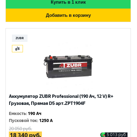
Купить в 1 клик
Добавить в корзину
ZUBR
Аккумулятор ZUBR Professional (190 Ач, 12 V) R+
Грузовая, Прямая D5 арт.ZPT1904F
Емкость
:
190 Ач
Пусковой ток
:
1250 A
20 050
руб.
18 340
руб.
5 013
руб.