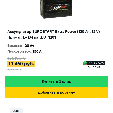
Аккумулятор EUROSTART Extra Power (120 Ач, 12 V)
Прямая, L+ D4 арт.EUT1201
Емкость
:
120 Ач
Пусковой ток
:
850 A
12 540
руб.
11 460
руб.
3 135
руб.
в Сплит
при обмене
Купить в 1 клик
Добавить в корзину
ZUBR