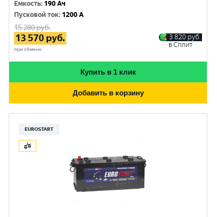
Емкость
:
190 Ач
Пусковой ток
:
1200 A
15 280
руб.
13 570
руб.
3 820
руб.
в Сплит
при обмене
Купить в 1 клик
Добавить в корзину
EUROSTART