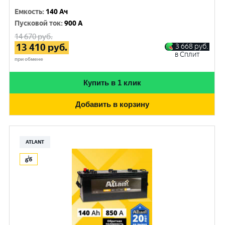
Емкость
:
140 Ач
Пусковой ток
:
900 A
14 670
руб.
13 410
руб.
3 668
руб.
в Сплит
при обмене
Купить в 1 клик
Добавить в корзину
ATLANT