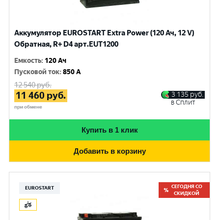
Аккумулятор EUROSTART Extra Power (120 Ач, 12 V)
Обратная, R+ D4 арт.EUT1200
Емкость
:
120 Ач
Пусковой ток
:
850 A
12 540
руб.
11 460
руб.
3 135
руб.
в Сплит
при обмене
Купить в 1 клик
Добавить в корзину
СЕГОДНЯ СО
EUROSTART
СКИДКОЙ