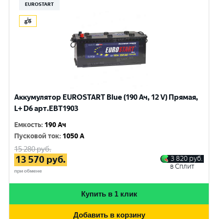
EUROSTART
Аккумулятор EUROSTART Blue (190 Ач, 12 V) Прямая,
L+ D6 арт.EBT1903
Емкость
:
190 Ач
Пусковой ток
:
1050 A
15 280
руб.
13 570
руб.
3 820
руб.
в Сплит
при обмене
Купить в 1 клик
Добавить в корзину