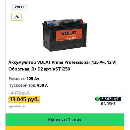
VOLAT
Аккумулятор VOLAT Prime Professional (125 Ач, 12 V)
Обратная, R+ D2 арт.VST1250
Емкость
:
125 Ач
Пусковой ток
:
950 A
14 170
руб.
13 045
руб.
3 543
руб.
в Сплит
при обмене
Купить в 1 клик