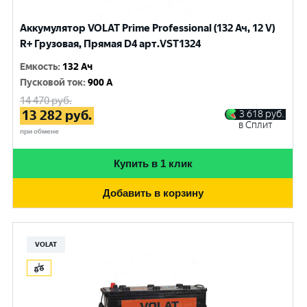
Аккумулятор VOLAT Prime Professional (132 Ач, 12 V)
R+ Грузовая, Прямая D4 арт.VST1324
Емкость
:
132 Ач
Пусковой ток
:
900 A
14 470
руб.
13 282
руб.
3 618
руб.
в Сплит
при обмене
Купить в 1 клик
Добавить в корзину
VOLAT