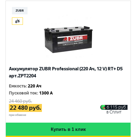
ZUBR
Аккумулятор ZUBR Professional (220 Ач, 12 V) RT+ D5
арт.ZPT2204
Емкость
:
220 Ач
Пусковой ток
:
1300 A
24 460
руб.
22 480
руб.
6 115
руб.
в Сплит
при обмене
Купить в 1 клик