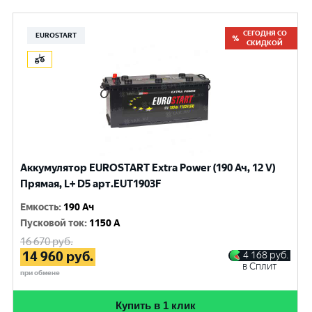
СЕГОДНЯ СО
EUROSTART
СКИДКОЙ
Аккумулятор EUROSTART Extra Power (190 Ач, 12 V)
Прямая, L+ D5 арт.EUT1903F
Емкость
:
190 Ач
Пусковой ток
:
1150 A
16 670
руб.
14 960
руб.
4 168
руб.
в Сплит
при обмене
Купить в 1 клик