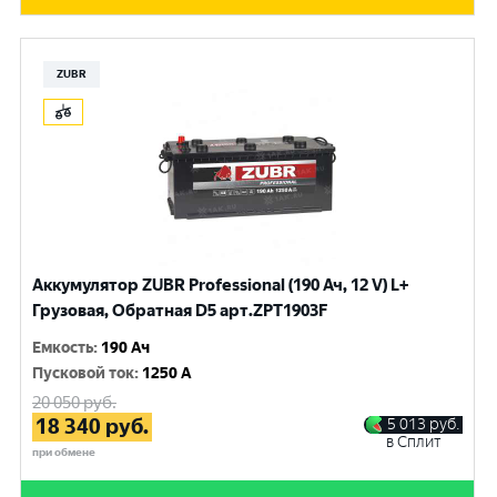
ZUBR
Аккумулятор ZUBR Professional (190 Ач, 12 V) L+
Грузовая, Обратная D5 арт.ZPT1903F
Емкость
:
190 Ач
Пусковой ток
:
1250 A
20 050
руб.
18 340
руб.
5 013
руб.
в Сплит
при обмене