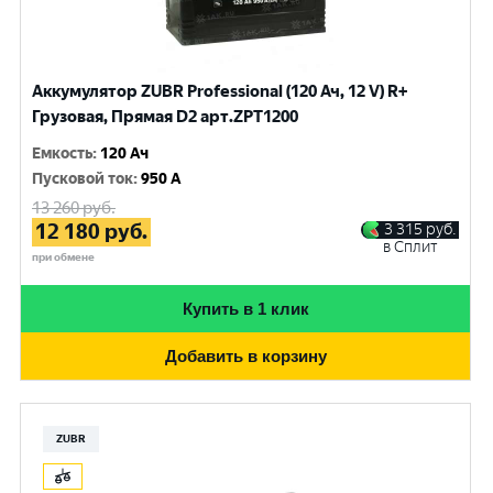
Аккумулятор ZUBR Professional (120 Ач, 12 V) R+
Грузовая, Прямая D2 арт.ZPT1200
Емкость
:
120 Ач
Пусковой ток
:
950 A
13 260
руб.
12 180
руб.
3 315
руб.
в Сплит
при обмене
Купить в 1 клик
Добавить в корзину
ZUBR