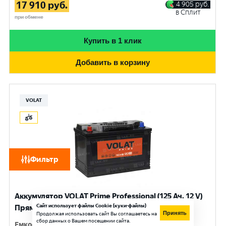
17 910
руб.
4 905
руб.
в Сплит
при обмене
Купить в 1 клик
Добавить в корзину
VOLAT
Фильтр
Аккумулятор VOLAT Prime Professional (125 Ач, 12 V)
Сайт использует файлы Cookie (куки-файлы)
Прямая, L+ D2 арт.VST1251
Принять
Продолжая использовать сайт Вы соглашаетесь на
сбор данных о Вашем посещении сайта.
Емкость
:
125 Ач