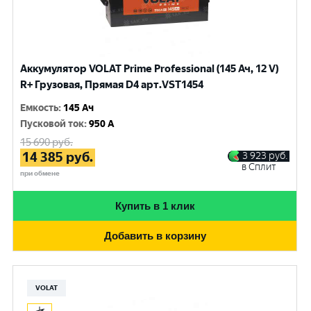
Аккумулятор VOLAT Prime Professional (145 Ач, 12 V)
R+ Грузовая, Прямая D4 арт.VST1454
Емкость
:
145 Ач
Пусковой ток
:
950 A
15 690
руб.
14 385
руб.
3 923
руб.
в Сплит
при обмене
Купить в 1 клик
Добавить в корзину
VOLAT