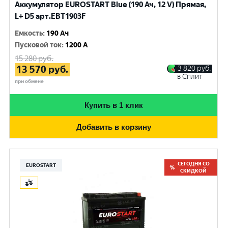
Аккумулятор EUROSTART Blue (190 Ач, 12 V) Прямая,
L+ D5 арт.EBT1903F
Емкость
:
190 Ач
Пусковой ток
:
1200 A
15 280
руб.
13 570
руб.
3 820
руб.
в Сплит
при обмене
Купить в 1 клик
Добавить в корзину
СЕГОДНЯ СО
EUROSTART
СКИДКОЙ