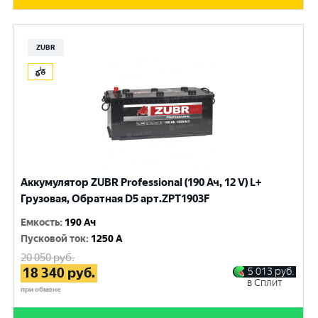
ZUBR
Аккумулятор ZUBR Professional (190 Ач, 12 V) L+
Грузовая, Обратная D5 арт.ZPT1903F
Емкость
:
190 Ач
Пусковой ток
:
1250 A
20 050
руб.
18 340
руб.
5 013
руб.
в Сплит
при обмене