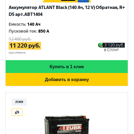
Аккумулятор ATLANT Black (140 Ач, 12 V) Обратная, R+
D5 арт.ABT1404
Емкость
:
140 Ач
Пусковой ток
:
850 A
12 480
руб.
11 220
руб.
3 120
руб.
в Сплит
при обмене
Купить в 1 клик
Добавить в корзину
ZUBR