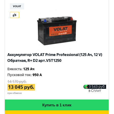
VOLAT
Аккумулятор VOLAT Prime Professional (125 Ач, 12 V)
Обратная, R+ D2 арт.VST1250
Емкость
:
125 Ач
Пусковой ток
:
950 A
14 170
руб.
13 045
руб.
3 543
руб.
в Сплит
при обмене
Купить в 1 клик