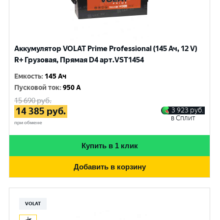
Аккумулятор VOLAT Prime Professional (145 Ач, 12 V)
R+ Грузовая, Прямая D4 арт.VST1454
Емкость
:
145 Ач
Пусковой ток
:
950 A
15 690
руб.
14 385
руб.
3 923
руб.
в Сплит
при обмене
Купить в 1 клик
Добавить в корзину
VOLAT