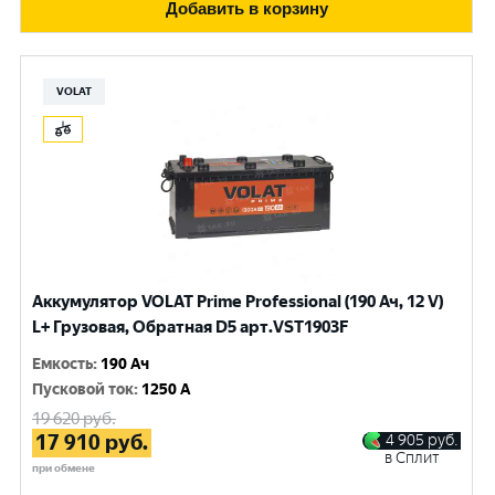
Добавить в корзину
VOLAT
Аккумулятор VOLAT Prime Professional (190 Ач, 12 V)
L+ Грузовая, Обратная D5 арт.VST1903F
Емкость
:
190 Ач
Пусковой ток
:
1250 A
19 620
руб.
17 910
руб.
4 905
руб.
в Сплит
при обмене