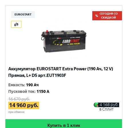
СЕГОДНЯ СО
EUROSTART
СКИДКОЙ
Аккумулятор EUROSTART Extra Power (190 Ач, 12 V)
Прямая, L+ D5 арт.EUT1903F
Емкость
:
190 Ач
Пусковой ток
:
1150 A
16 670
руб.
14 960
руб.
4 168
руб.
в Сплит
при обмене
Купить в 1 клик