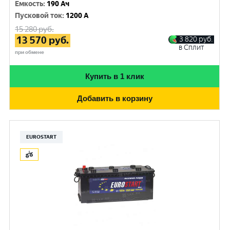
Емкость
:
190 Ач
Пусковой ток
:
1200 A
15 280
руб.
13 570
руб.
3 820
руб.
в Сплит
при обмене
Купить в 1 клик
Добавить в корзину
EUROSTART