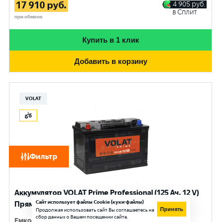
17 910
руб.
4 905
руб.
в Сплит
при обмене
Купить в 1 клик
Добавить в корзину
VOLAT
Фильтр
Аккумулятор VOLAT Prime Professional (125 Ач, 12 V)
Сайт использует файлы Cookie (куки-файлы)
Прямая, L+ D2 арт.VST1251
Принять
Продолжая использовать сайт Вы соглашаетесь на
сбор данных о Вашем посещении сайта.
Емкость
:
125 Ач