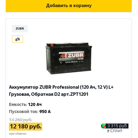
Добавить в корзину
ZUBR
Аккумулятор ZUBR Professional (120 Ач, 12 V) L+
Грузовая, Обратная D2 арт.ZPT1201
Емкость
:
120 Ач
Пусковой ток
:
950 A
13 260
руб.
12 180
руб.
3 315
руб.
в Сплит
при обмене