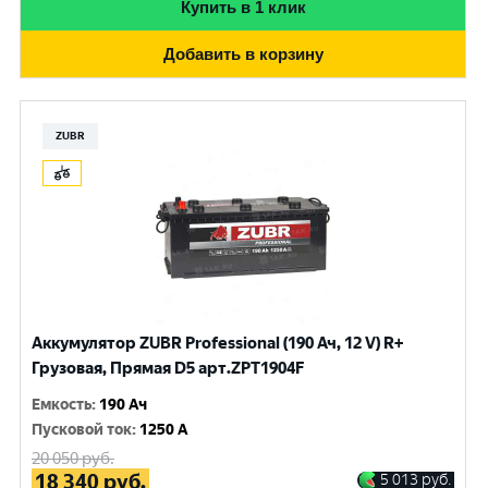
Купить в 1 клик
Добавить в корзину
ZUBR
Аккумулятор ZUBR Professional (190 Ач, 12 V) R+
Грузовая, Прямая D5 арт.ZPT1904F
Емкость
:
190 Ач
Пусковой ток
:
1250 A
20 050
руб.
18 340
руб.
5 013
руб.