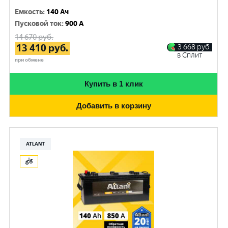
Емкость
:
140 Ач
Пусковой ток
:
900 A
14 670
руб.
13 410
руб.
3 668
руб.
в Сплит
при обмене
Купить в 1 клик
Добавить в корзину
ATLANT