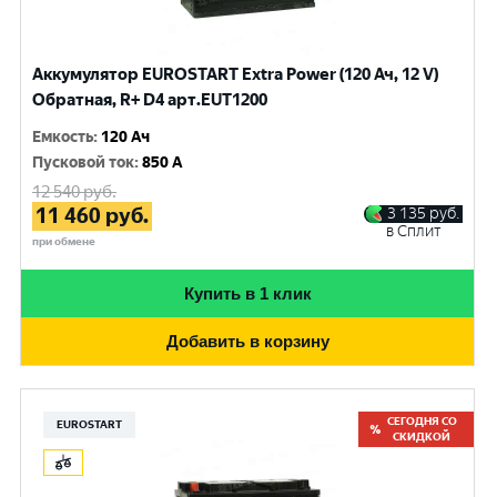
Аккумулятор EUROSTART Extra Power (120 Ач, 12 V)
Обратная, R+ D4 арт.EUT1200
Емкость
:
120 Ач
Пусковой ток
:
850 A
12 540
руб.
11 460
руб.
3 135
руб.
в Сплит
при обмене
Купить в 1 клик
Добавить в корзину
СЕГОДНЯ СО
EUROSTART
СКИДКОЙ