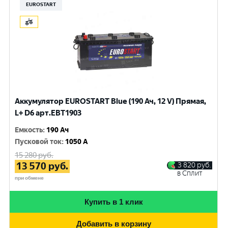
EUROSTART
Аккумулятор EUROSTART Blue (190 Ач, 12 V) Прямая,
L+ D6 арт.EBT1903
Емкость
:
190 Ач
Пусковой ток
:
1050 A
15 280
руб.
13 570
руб.
3 820
руб.
в Сплит
при обмене
Купить в 1 клик
Добавить в корзину