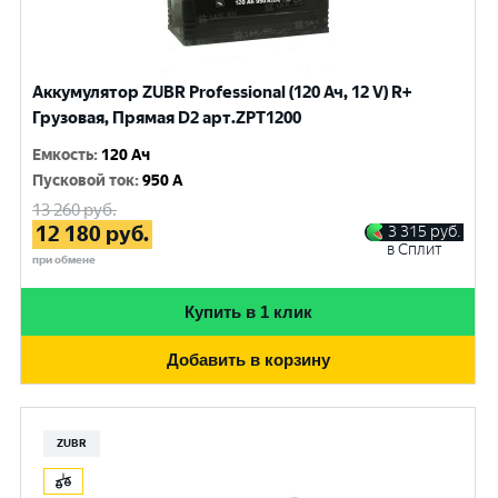
Аккумулятор ZUBR Professional (120 Ач, 12 V) R+
Грузовая, Прямая D2 арт.ZPT1200
Емкость
:
120 Ач
Пусковой ток
:
950 A
13 260
руб.
12 180
руб.
3 315
руб.
в Сплит
при обмене
Купить в 1 клик
Добавить в корзину
ZUBR