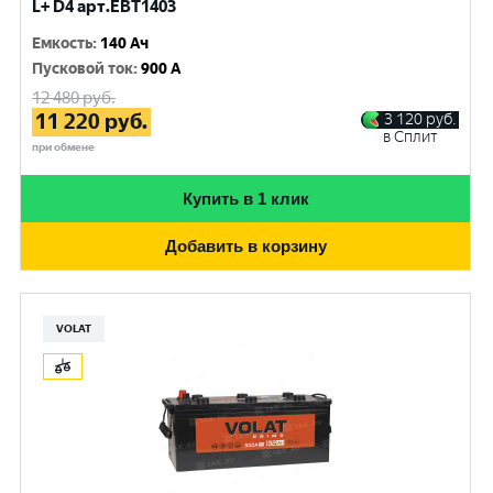
L+ D4 арт.EBT1403
Емкость
:
140 Ач
Пусковой ток
:
900 A
12 480
руб.
11 220
руб.
3 120
руб.
в Сплит
при обмене
Купить в 1 клик
Добавить в корзину
VOLAT