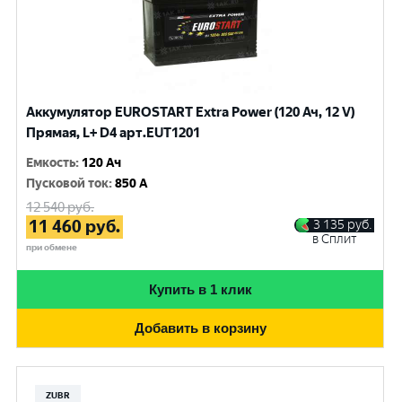
Аккумулятор EUROSTART Extra Power (120 Ач, 12 V)
Прямая, L+ D4 арт.EUT1201
Емкость
:
120 Ач
Пусковой ток
:
850 A
12 540
руб.
11 460
руб.
3 135
руб.
в Сплит
при обмене
Купить в 1 клик
Добавить в корзину
ZUBR