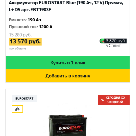
Аккумулятор EUROSTART Blue (190 Ач, 12 V) Прямая,
L+ D5 арт.EBT1903F
Емкость
:
190 Ач
Пусковой ток
:
1200 A
15 280
руб.
13 570
руб.
3 820
руб.
в Сплит
при обмене
Купить в 1 клик
Добавить в корзину
СЕГОДНЯ СО
EUROSTART
СКИДКОЙ