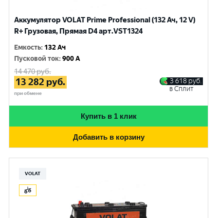
Аккумулятор VOLAT Prime Professional (132 Ач, 12 V)
R+ Грузовая, Прямая D4 арт.VST1324
Емкость
:
132 Ач
Пусковой ток
:
900 A
14 470
руб.
13 282
руб.
3 618
руб.
в Сплит
при обмене
Купить в 1 клик
Добавить в корзину
VOLAT