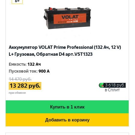
Аккумулятор VOLAT Prime Professional (132 Ач, 12 V)
L+ Грузовая, Обратная D4 арт.VST1323
Емкость
:
132 Ач
Пусковой ток
:
900 A
14 470
руб.
13 282
руб.
3 618
руб.
в Сплит
при обмене
Купить в 1 клик
Добавить в корзину