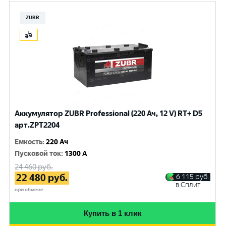
ZUBR
Аккумулятор ZUBR Professional (220 Ач, 12 V) RT+ D5
арт.ZPT2204
Емкость
:
220 Ач
Пусковой ток
:
1300 A
24 460
руб.
22 480
руб.
6 115
руб.
в Сплит
при обмене
Купить в 1 клик