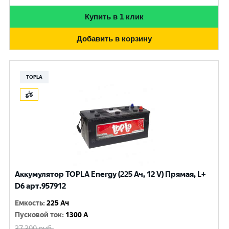
Купить в 1 клик
Добавить в корзину
TOPLA
Аккумулятор TOPLA Energy (225 Ач, 12 V) Прямая, L+
D6 арт.957912
Емкость
:
225 Ач
Пусковой ток
:
1300 A
37 300
руб.