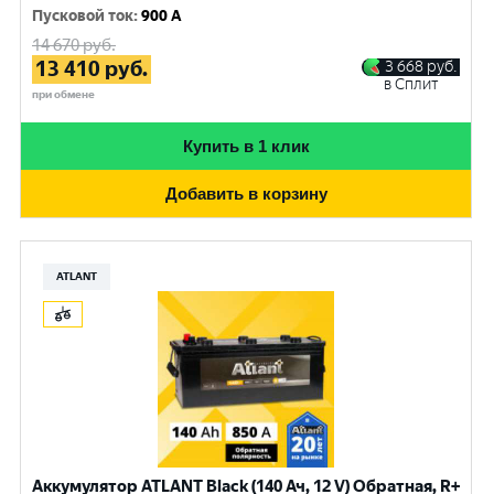
Пусковой ток
:
900 A
14 670
руб.
13 410
руб.
3 668
руб.
в Сплит
при обмене
Купить в 1 клик
Добавить в корзину
ATLANT
Аккумулятор ATLANT Black (140 Ач, 12 V) Обратная, R+