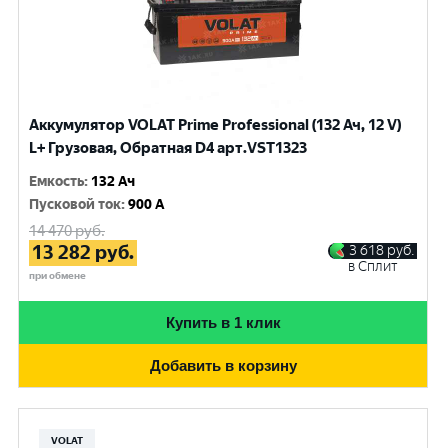
Аккумулятор VOLAT Prime Professional (132 Ач, 12 V)
L+ Грузовая, Обратная D4 арт.VST1323
Емкость
:
132 Ач
Пусковой ток
:
900 A
14 470
руб.
13 282
руб.
3 618
руб.
в Сплит
при обмене
Купить в 1 клик
Добавить в корзину
VOLAT