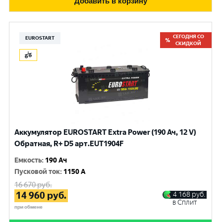
Добавить в корзину
СЕГОДНЯ СО
EUROSTART
СКИДКОЙ
Аккумулятор EUROSTART Extra Power (190 Ач, 12 V)
Обратная, R+ D5 арт.EUT1904F
Емкость
:
190 Ач
Пусковой ток
:
1150 A
16 670
руб.
14 960
руб.
4 168
руб.
в Сплит
при обмене