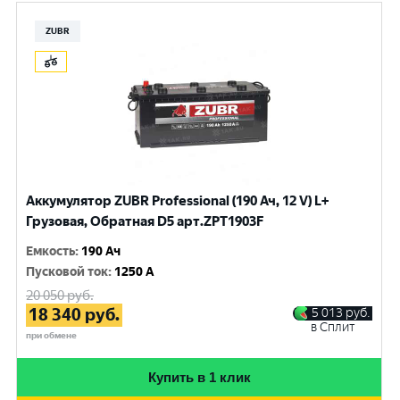
ZUBR
Аккумулятор ZUBR Professional (190 Ач, 12 V) L+
Грузовая, Обратная D5 арт.ZPT1903F
Емкость
:
190 Ач
Пусковой ток
:
1250 A
20 050
руб.
18 340
руб.
5 013
руб.
в Сплит
при обмене
Купить в 1 клик