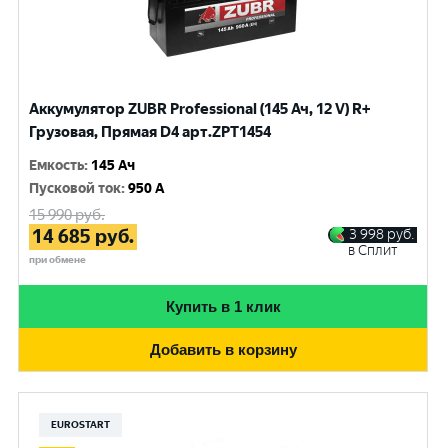
Аккумулятор ZUBR Professional (145 Ач, 12 V) R+
Грузовая, Прямая D4 арт.ZPT1454
Емкость
:
145 Ач
Пусковой ток
:
950 A
15 990
руб.
14 685
руб.
3 998
руб.
в Сплит
при обмене
Купить в 1 клик
Добавить в корзину
EUROSTART