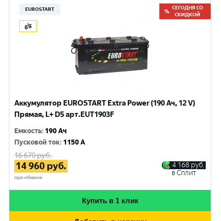
СЕГОДНЯ СО
EUROSTART
СКИДКОЙ
Аккумулятор EUROSTART Extra Power (190 Ач, 12 V)
Прямая, L+ D5 арт.EUT1903F
Емкость
:
190 Ач
Пусковой ток
:
1150 A
16 670
руб.
14 960
руб.
4 168
руб.
в Сплит
при обмене
Купить в 1 клик