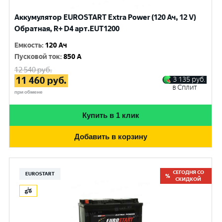
Аккумулятор EUROSTART Extra Power (120 Ач, 12 V)
Обратная, R+ D4 арт.EUT1200
Емкость
:
120 Ач
Пусковой ток
:
850 A
12 540
руб.
11 460
руб.
3 135
руб.
в Сплит
при обмене
Купить в 1 клик
Добавить в корзину
СЕГОДНЯ СО
EUROSTART
СКИДКОЙ