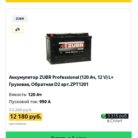
ZUBR
Аккумулятор ZUBR Professional (120 Ач, 12 V) L+
Грузовая, Обратная D2 арт.ZPT1201
Емкость
:
120 Ач
Пусковой ток
:
950 A
13 260
руб.
12 180
руб.
3 315
руб.
в Сплит
при обмене