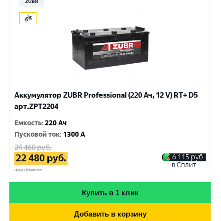
ZUBR
Аккумулятор ZUBR Professional (220 Ач, 12 V) RT+ D5
арт.ZPT2204
Емкость
:
220 Ач
Пусковой ток
:
1300 A
24 460
руб.
22 480
руб.
6 115
руб.
в Сплит
при обмене
Купить в 1 клик
Добавить в корзину