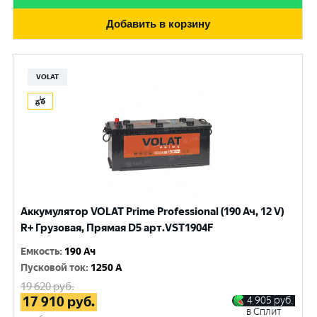
Добавить в корзину
VOLAT
Аккумулятор VOLAT Prime Professional (190 Ач, 12 V)
R+ Грузовая, Прямая D5 арт.VST1904F
Емкость
:
190 Ач
Пусковой ток
:
1250 A
19 620
руб.
17 910
руб.
4 905
руб.
в Сплит