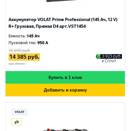
Аккумулятор VOLAT Prime Professional (145 Ач, 12 V)
R+ Грузовая, Прямая D4 арт.VST1454
Емкость
:
145 Ач
Пусковой ток
:
950 A
15 690
руб.
14 385
руб.
3 923
руб.
в Сплит
при обмене
Купить в 1 клик
Добавить в корзину
VOLAT