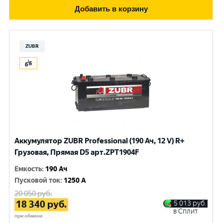
Добавить в корзину
ZUBR
Аккумулятор ZUBR Professional (190 Ач, 12 V) R+
Грузовая, Прямая D5 арт.ZPT1904F
Емкость
:
190 Ач
Пусковой ток
:
1250 A
20 050
руб.
18 340
руб.
5 013
руб.
в Сплит
при обмене