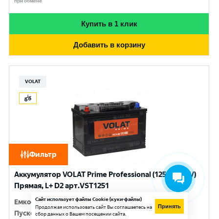
при обмене
Купить в 1 клик
Добавить в корзину
VOLAT
Фильтр
Аккумулятор VOLAT Prime Professional (125 Ач, 12 V)
Прямая, L+ D2 арт.VST1251
Сайт использует файлы Cookie (куки-файлы)
Емкость
:
125 Ач
Принять
Продолжая использовать сайт Вы соглашаетесь на
Пусковой ток
:
950 A
сбор данных о Вашем посещении сайта.