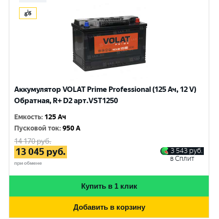
Аккумулятор VOLAT Prime Professional (125 Ач, 12 V)
Обратная, R+ D2 арт.VST1250
Емкость
:
125 Ач
Пусковой ток
:
950 A
14 170
руб.
13 045
руб.
3 543
руб.
в Сплит
при обмене
Купить в 1 клик
Добавить в корзину