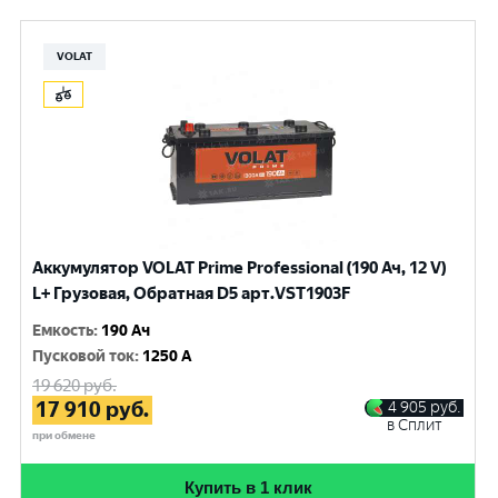
VOLAT
Аккумулятор VOLAT Prime Professional (190 Ач, 12 V)
L+ Грузовая, Обратная D5 арт.VST1903F
Емкость
:
190 Ач
Пусковой ток
:
1250 A
19 620
руб.
17 910
руб.
4 905
руб.
в Сплит
при обмене
Купить в 1 клик