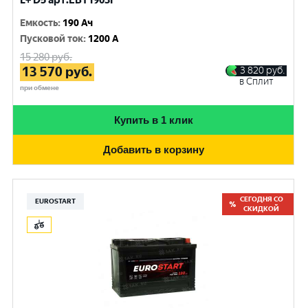
L+ D5 арт.EBT1903F
Емкость
:
190 Ач
Пусковой ток
:
1200 A
15 280
руб.
13 570
руб.
3 820
руб.
в Сплит
при обмене
Купить в 1 клик
Добавить в корзину
СЕГОДНЯ СО
EUROSTART
СКИДКОЙ