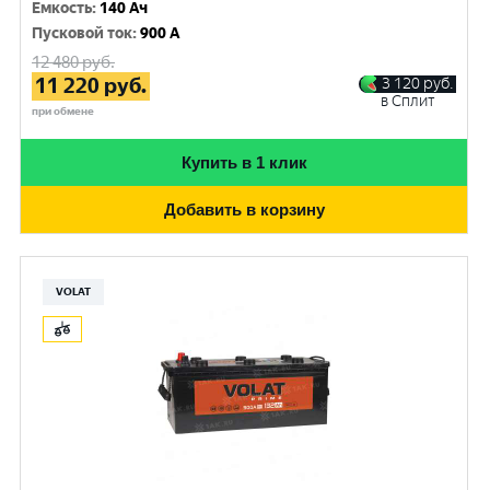
Емкость
:
140 Ач
Пусковой ток
:
900 A
12 480
руб.
11 220
руб.
3 120
руб.
в Сплит
при обмене
Купить в 1 клик
Добавить в корзину
VOLAT