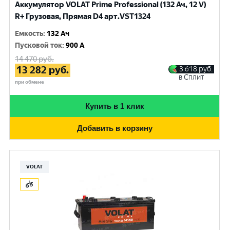
Аккумулятор VOLAT Prime Professional (132 Ач, 12 V)
R+ Грузовая, Прямая D4 арт.VST1324
Емкость
:
132 Ач
Пусковой ток
:
900 A
14 470
руб.
13 282
руб.
3 618
руб.
в Сплит
при обмене
Купить в 1 клик
Добавить в корзину
VOLAT