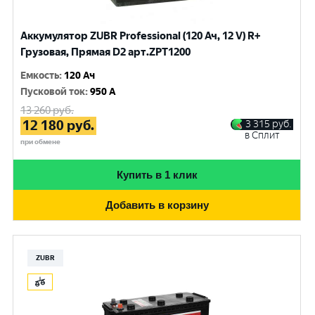
Аккумулятор ZUBR Professional (120 Ач, 12 V) R+
Грузовая, Прямая D2 арт.ZPT1200
Емкость
:
120 Ач
Пусковой ток
:
950 A
13 260
руб.
12 180
руб.
3 315
руб.
в Сплит
при обмене
Купить в 1 клик
Добавить в корзину
ZUBR