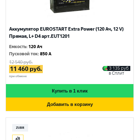
Аккумулятор EUROSTART Extra Power (120 Ач, 12 V)
Прямая, L+ D4 арт.EUT1201
Емкость
:
120 Ач
Пусковой ток
:
850 A
12 540
руб.
11 460
руб.
3 135
руб.
в Сплит
при обмене
Купить в 1 клик
Добавить в корзину
ZUBR