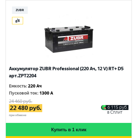
ZUBR
Аккумулятор ZUBR Professional (220 Ач, 12 V) RT+ D5
арт.ZPT2204
Емкость
:
220 Ач
Пусковой ток
:
1300 A
24 460
руб.
22 480
руб.
6 115
руб.
в Сплит
при обмене
Купить в 1 клик