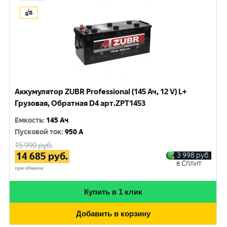
Аккумулятор ZUBR Professional (145 Ач, 12 V) L+
Грузовая, Обратная D4 арт.ZPT1453
Емкость
:
145 Ач
Пусковой ток
:
950 A
15 990
руб.
14 685
руб.
3 998
руб.
в Сплит
при обмене
Купить в 1 клик
Добавить в корзину