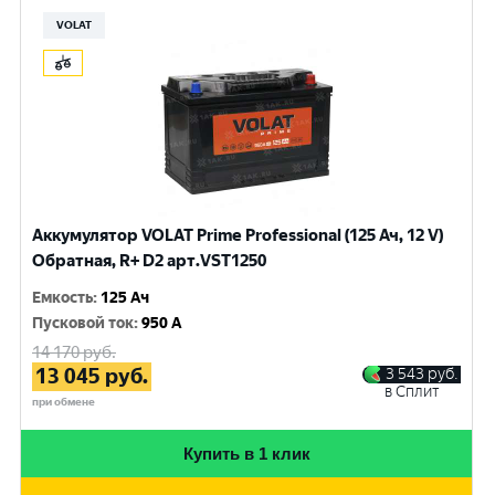
VOLAT
Аккумулятор VOLAT Prime Professional (125 Ач, 12 V)
Обратная, R+ D2 арт.VST1250
Емкость
:
125 Ач
Пусковой ток
:
950 A
14 170
руб.
13 045
руб.
3 543
руб.
в Сплит
при обмене
Купить в 1 клик