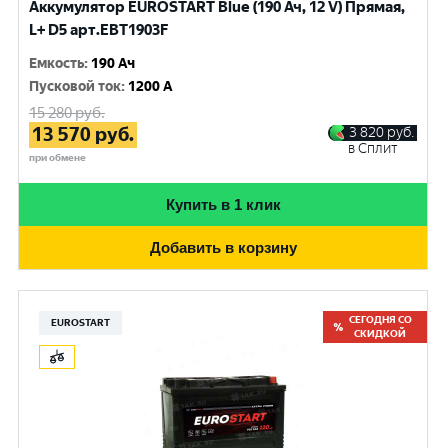
Аккумулятор EUROSTART Blue (190 Ач, 12 V) Прямая,
L+ D5 арт.EBT1903F
Емкость
:
190 Ач
Пусковой ток
:
1200 A
15 280
руб.
13 570
руб.
3 820
руб.
в Сплит
при обмене
Купить в 1 клик
Добавить в корзину
СЕГОДНЯ СО
EUROSTART
СКИДКОЙ