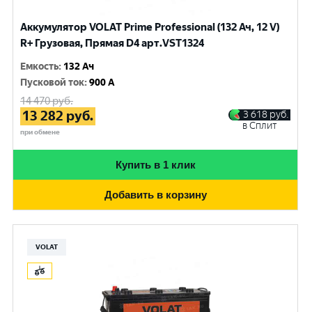
Аккумулятор VOLAT Prime Professional (132 Ач, 12 V)
R+ Грузовая, Прямая D4 арт.VST1324
Емкость
:
132 Ач
Пусковой ток
:
900 A
14 470
руб.
13 282
руб.
3 618
руб.
в Сплит
при обмене
Купить в 1 клик
Добавить в корзину
VOLAT