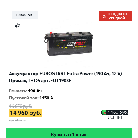
СЕГОДНЯ СО
EUROSTART
СКИДКОЙ
Аккумулятор EUROSTART Extra Power (190 Ач, 12 V)
Прямая, L+ D5 арт.EUT1903F
Емкость
:
190 Ач
Пусковой ток
:
1150 A
16 670
руб.
14 960
руб.
4 168
руб.
в Сплит
при обмене
Купить в 1 клик