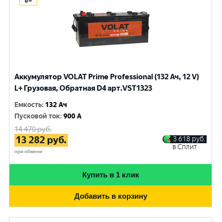
Аккумулятор VOLAT Prime Professional (132 Ач, 12 V)
L+ Грузовая, Обратная D4 арт.VST1323
Емкость
:
132 Ач
Пусковой ток
:
900 A
14 470
руб.
13 282
руб.
3 618
руб.
в Сплит
при обмене
Купить в 1 клик
Добавить в корзину