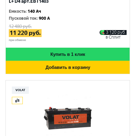
L+ D4 арт.EBT1403
Емкость
:
140 Ач
Пусковой ток
:
900 A
12 480
руб.
11 220
руб.
3 120
руб.
в Сплит
при обмене
Купить в 1 клик
Добавить в корзину
VOLAT