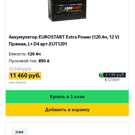
Аккумулятор EUROSTART Extra Power (120 Ач, 12 V)
Прямая, L+ D4 арт.EUT1201
Емкость
:
120 Ач
Пусковой ток
:
850 A
12 540
руб.
11 460
руб.
3 135
руб.
в Сплит
при обмене
Купить в 1 клик
Добавить в корзину
ZUBR