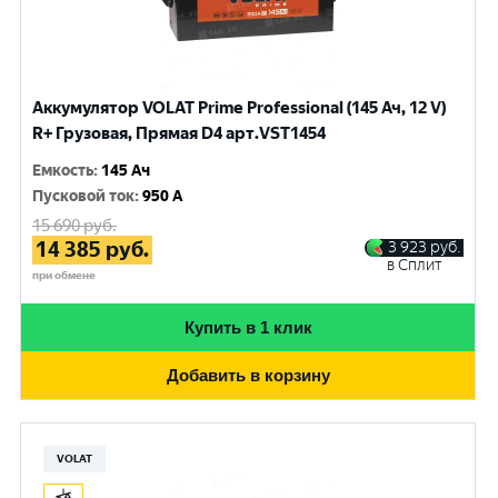
Аккумулятор VOLAT Prime Professional (145 Ач, 12 V)
R+ Грузовая, Прямая D4 арт.VST1454
Емкость
:
145 Ач
Пусковой ток
:
950 A
15 690
руб.
14 385
руб.
3 923
руб.
в Сплит
при обмене
Купить в 1 клик
Добавить в корзину
VOLAT