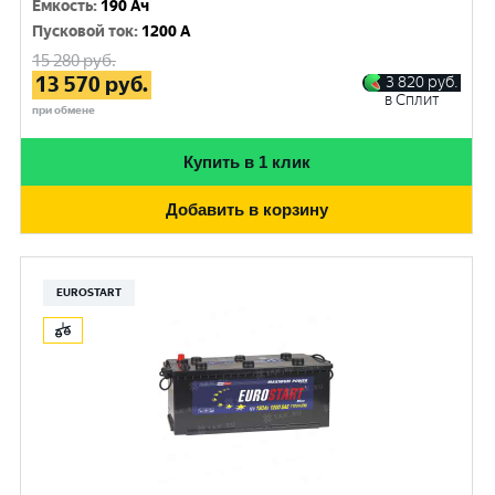
Емкость
:
190 Ач
Пусковой ток
:
1200 A
15 280
руб.
13 570
руб.
3 820
руб.
в Сплит
при обмене
Купить в 1 клик
Добавить в корзину
EUROSTART