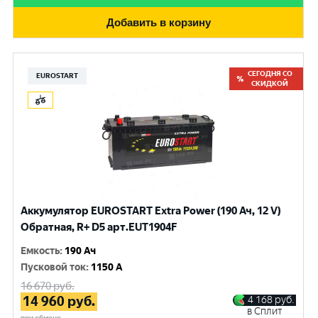
Добавить в корзину
СЕГОДНЯ СО
EUROSTART
СКИДКОЙ
Аккумулятор EUROSTART Extra Power (190 Ач, 12 V)
Обратная, R+ D5 арт.EUT1904F
Емкость
:
190 Ач
Пусковой ток
:
1150 A
16 670
руб.
14 960
руб.
4 168
руб.
в Сплит
при обмене