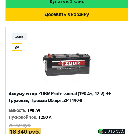
Купить в 1 клик
Добавить в корзину
ZUBR
Аккумулятор ZUBR Professional (190 Ач, 12 V) R+
Грузовая, Прямая D5 арт.ZPT1904F
Емкость
:
190 Ач
Пусковой ток
:
1250 A
20 050
руб.
18 340
руб.
5 013
руб.