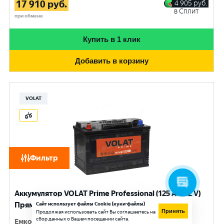
17 910
руб.
4 905
руб.
в Сплит
при обмене
Купить в 1 клик
Добавить в корзину
VOLAT
Фильтр
Аккумулятор VOLAT Prime Professional (125 Ач, 12 V)
Прямая, L+ D2 арт.VST1251
Сайт использует файлы Cookie (куки-файлы)
Принять
Продолжая использовать сайт Вы соглашаетесь на
сбор данных о Вашем посещении сайта.
Емкость
:
125 Ач