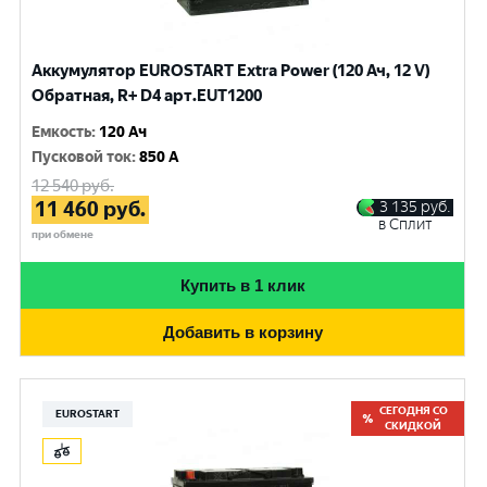
Аккумулятор EUROSTART Extra Power (120 Ач, 12 V)
Обратная, R+ D4 арт.EUT1200
Емкость
:
120 Ач
Пусковой ток
:
850 A
12 540
руб.
11 460
руб.
3 135
руб.
в Сплит
при обмене
Купить в 1 клик
Добавить в корзину
СЕГОДНЯ СО
EUROSTART
СКИДКОЙ