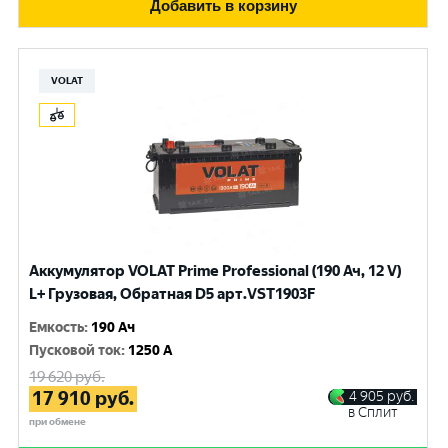
Добавить в корзину
VOLAT
Аккумулятор VOLAT Prime Professional (190 Ач, 12 V)
L+ Грузовая, Обратная D5 арт.VST1903F
Емкость
:
190 Ач
Пусковой ток
:
1250 A
19 620
руб.
17 910
руб.
4 905
руб.
в Сплит
при обмене