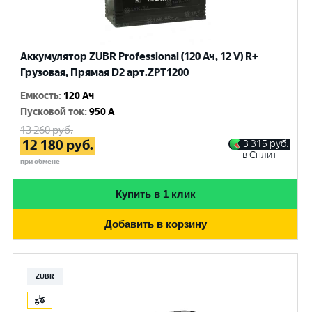
Аккумулятор ZUBR Professional (120 Ач, 12 V) R+
Грузовая, Прямая D2 арт.ZPT1200
Емкость
:
120 Ач
Пусковой ток
:
950 A
13 260
руб.
12 180
руб.
3 315
руб.
в Сплит
при обмене
Купить в 1 клик
Добавить в корзину
ZUBR