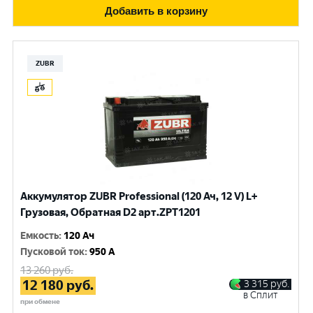
Добавить в корзину
ZUBR
Аккумулятор ZUBR Professional (120 Ач, 12 V) L+
Грузовая, Обратная D2 арт.ZPT1201
Емкость
:
120 Ач
Пусковой ток
:
950 A
13 260
руб.
12 180
руб.
3 315
руб.
в Сплит
при обмене