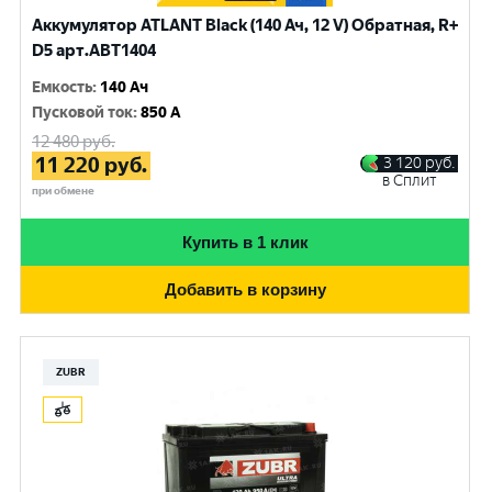
Аккумулятор ATLANT Black (140 Ач, 12 V) Обратная, R+
D5 арт.ABT1404
Емкость
:
140 Ач
Пусковой ток
:
850 A
12 480
руб.
11 220
руб.
3 120
руб.
в Сплит
при обмене
Купить в 1 клик
Добавить в корзину
ZUBR