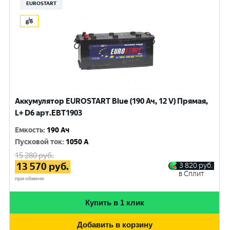
EUROSTART
Аккумулятор EUROSTART Blue (190 Ач, 12 V) Прямая,
L+ D6 арт.EBT1903
Емкость
:
190 Ач
Пусковой ток
:
1050 A
15 280
руб.
13 570
руб.
3 820
руб.
в Сплит
при обмене
Купить в 1 клик
Добавить в корзину