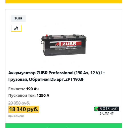
ZUBR
Аккумулятор ZUBR Professional (190 Ач, 12 V) L+
Грузовая, Обратная D5 арт.ZPT1903F
Емкость
:
190 Ач
Пусковой ток
:
1250 A
20 050
руб.
18 340
руб.
5 013
руб.
в Сплит
при обмене