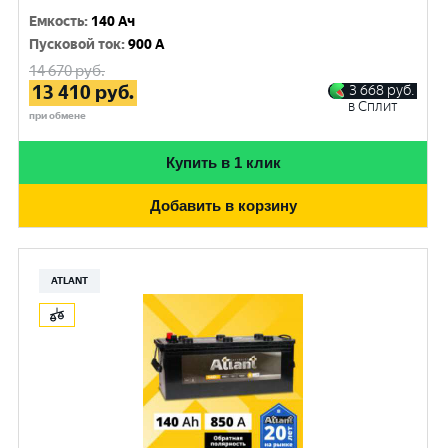
Емкость
:
140 Ач
Пусковой ток
:
900 A
14 670
руб.
13 410
руб.
3 668
руб.
в Сплит
при обмене
Купить в 1 клик
Добавить в корзину
ATLANT