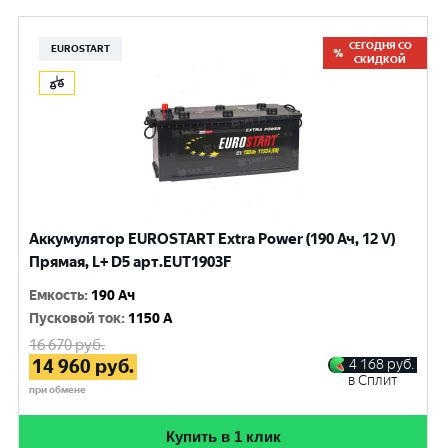
СЕГОДНЯ СО
EUROSTART
СКИДКОЙ
Аккумулятор EUROSTART Extra Power (190 Ач, 12 V)
Прямая, L+ D5 арт.EUT1903F
Емкость
:
190 Ач
Пусковой ток
:
1150 A
16 670
руб.
14 960
руб.
4 168
руб.
в Сплит
при обмене
Купить в 1 клик