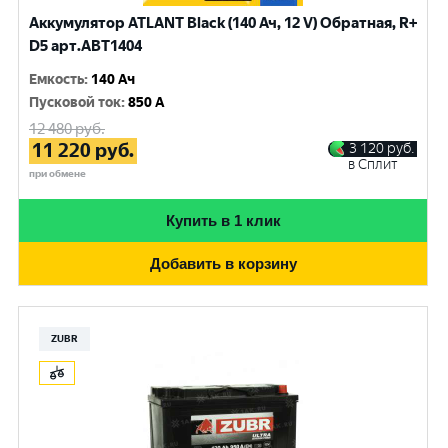
Аккумулятор ATLANT Black (140 Ач, 12 V) Обратная, R+
D5 арт.ABT1404
Емкость
:
140 Ач
Пусковой ток
:
850 A
12 480
руб.
11 220
руб.
3 120
руб.
в Сплит
при обмене
Купить в 1 клик
Добавить в корзину
ZUBR