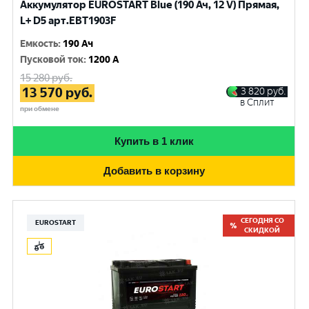
Аккумулятор EUROSTART Blue (190 Ач, 12 V) Прямая,
L+ D5 арт.EBT1903F
Емкость
:
190 Ач
Пусковой ток
:
1200 A
15 280
руб.
13 570
руб.
3 820
руб.
в Сплит
при обмене
Купить в 1 клик
Добавить в корзину
СЕГОДНЯ СО
EUROSTART
СКИДКОЙ