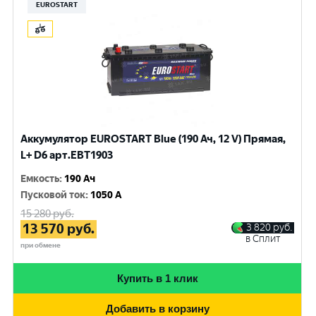
EUROSTART
Аккумулятор EUROSTART Blue (190 Ач, 12 V) Прямая,
L+ D6 арт.EBT1903
Емкость
:
190 Ач
Пусковой ток
:
1050 A
15 280
руб.
13 570
руб.
3 820
руб.
в Сплит
при обмене
Купить в 1 клик
Добавить в корзину