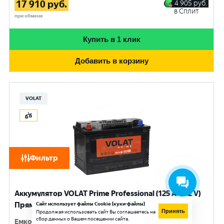
17 910
руб.
4 905
руб.
в Сплит
при обмене
Купить в 1 клик
Добавить в корзину
VOLAT
Фильтр
Аккумулятор VOLAT Prime Professional (125 Ач, 12 V)
Прямая, L+ D2 арт.VST1251
Сайт использует файлы Cookie (куки-файлы)
Принять
Продолжая использовать сайт Вы соглашаетесь на
сбор данных о Вашем посещении сайта.
Емкость
:
125 Ач