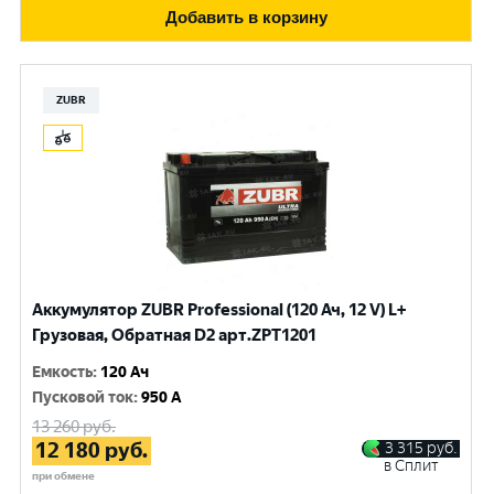
Добавить в корзину
ZUBR
Аккумулятор ZUBR Professional (120 Ач, 12 V) L+
Грузовая, Обратная D2 арт.ZPT1201
Емкость
:
120 Ач
Пусковой ток
:
950 A
13 260
руб.
12 180
руб.
3 315
руб.
в Сплит
при обмене