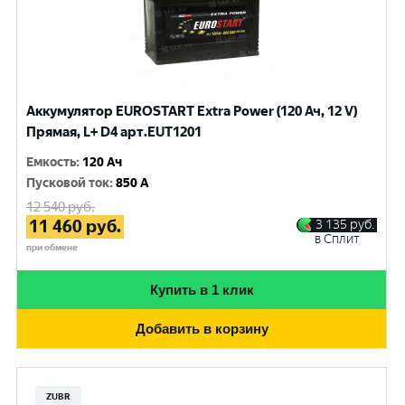
Аккумулятор EUROSTART Extra Power (120 Ач, 12 V)
Прямая, L+ D4 арт.EUT1201
Емкость
:
120 Ач
Пусковой ток
:
850 A
12 540
руб.
11 460
руб.
3 135
руб.
в Сплит
при обмене
Купить в 1 клик
Добавить в корзину
ZUBR