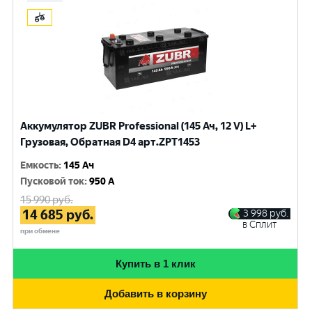
Аккумулятор ZUBR Professional (145 Ач, 12 V) L+
Грузовая, Обратная D4 арт.ZPT1453
Емкость
:
145 Ач
Пусковой ток
:
950 A
15 990
руб.
14 685
руб.
3 998
руб.
в Сплит
при обмене
Купить в 1 клик
Добавить в корзину