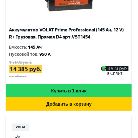
Аккумулятор VOLAT Prime Professional (145 Ач, 12 V)
R+ Грузовая, Прямая D4 арт.VST1454
Емкость
:
145 Ач
Пусковой ток
:
950 A
15 690
руб.
14 385
руб.
3 923
руб.
в Сплит
при обмене
Купить в 1 клик
Добавить в корзину
VOLAT