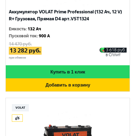
Аккумулятор VOLAT Prime Professional (132 Ач, 12 V)
R+ Грузовая, Прямая D4 арт.VST1324
Емкость
:
132 Ач
Пусковой ток
:
900 A
14 470
руб.
13 282
руб.
3 618
руб.
в Сплит
при обмене
Купить в 1 клик
Добавить в корзину
VOLAT