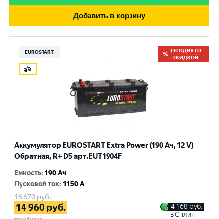
Добавить в корзину
СЕГОДНЯ СО
EUROSTART
СКИДКОЙ
Аккумулятор EUROSTART Extra Power (190 Ач, 12 V)
Обратная, R+ D5 арт.EUT1904F
Емкость
:
190 Ач
Пусковой ток
:
1150 A
16 670
руб.
14 960
руб.
4 168
руб.
в Сплит
при обмене