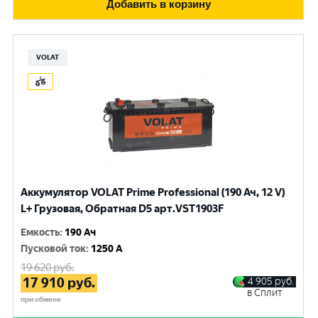
Добавить в корзину
VOLAT
Аккумулятор VOLAT Prime Professional (190 Ач, 12 V)
L+ Грузовая, Обратная D5 арт.VST1903F
Емкость
:
190 Ач
Пусковой ток
:
1250 A
19 620
руб.
17 910
руб.
4 905
руб.
в Сплит
при обмене