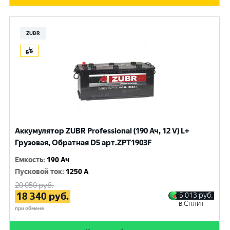
ZUBR
Аккумулятор ZUBR Professional (190 Ач, 12 V) L+
Грузовая, Обратная D5 арт.ZPT1903F
Емкость
:
190 Ач
Пусковой ток
:
1250 A
20 050
руб.
18 340
руб.
5 013
руб.
в Сплит
при обмене