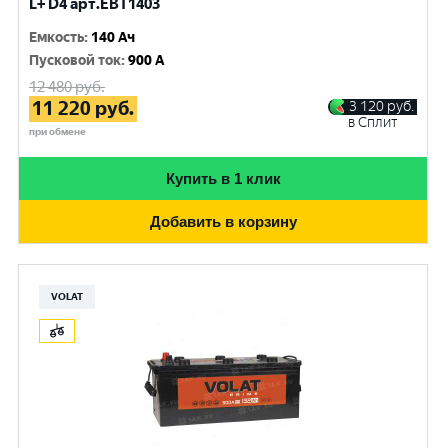
L+ D4 арт.EBT1403
Емкость
:
140 Ач
Пусковой ток
:
900 A
12 480
руб.
11 220
руб.
3 120
руб.
в Сплит
при обмене
Купить в 1 клик
Добавить в корзину
VOLAT