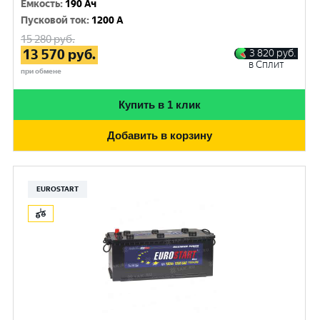
Емкость
:
190 Ач
Пусковой ток
:
1200 A
15 280
руб.
13 570
руб.
3 820
руб.
в Сплит
при обмене
Купить в 1 клик
Добавить в корзину
EUROSTART