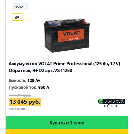
VOLAT
Аккумулятор VOLAT Prime Professional (125 Ач, 12 V)
Обратная, R+ D2 арт.VST1250
Емкость
:
125 Ач
Пусковой ток
:
950 A
14 170
руб.
13 045
руб.
3 543
руб.
в Сплит
при обмене
Купить в 1 клик