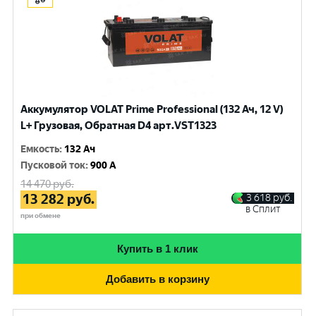
Аккумулятор VOLAT Prime Professional (132 Ач, 12 V)
L+ Грузовая, Обратная D4 арт.VST1323
Емкость
:
132 Ач
Пусковой ток
:
900 A
14 470
руб.
13 282
руб.
3 618
руб.
в Сплит
при обмене
Купить в 1 клик
Добавить в корзину