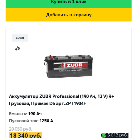
Купить в 1 клик
Добавить в корзину
ZUBR
Аккумулятор ZUBR Professional (190 Ач, 12 V) R+
Грузовая, Прямая D5 арт.ZPT1904F
Емкость
:
190 Ач
Пусковой ток
:
1250 A
20 050
руб.
18 340
руб.
5 013
руб.