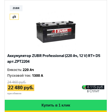
ZUBR
Аккумулятор ZUBR Professional (220 Ач, 12 V) RT+ D5
арт.ZPT2204
Емкость
:
220 Ач
Пусковой ток
:
1300 A
24 460
руб.
22 480
руб.
6 115
руб.
в Сплит
при обмене
Купить в 1 клик