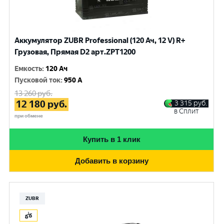
Аккумулятор ZUBR Professional (120 Ач, 12 V) R+
Грузовая, Прямая D2 арт.ZPT1200
Емкость
:
120 Ач
Пусковой ток
:
950 A
13 260
руб.
12 180
руб.
3 315
руб.
в Сплит
при обмене
Купить в 1 клик
Добавить в корзину
ZUBR