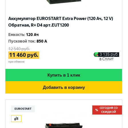
Аккумулятор EUROSTART Extra Power (120 Ач, 12 V)
Обратная, R+ D4 арт.EUT1200
Емкость
:
120 Ач
Пусковой ток
:
850 A
12 540
руб.
11 460
руб.
3 135
руб.
в Сплит
при обмене
Купить в 1 клик
Добавить в корзину
СЕГОДНЯ СО
EUROSTART
СКИДКОЙ