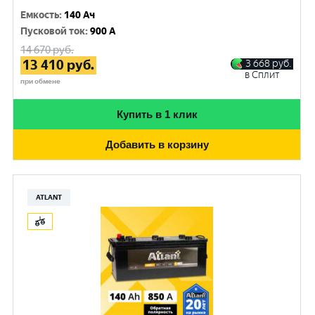
Емкость
:
140 Ач
Пусковой ток
:
900 A
14 670
руб.
13 410
руб.
3 668
руб.
в Сплит
при обмене
Купить в 1 клик
Добавить в корзину
ATLANT