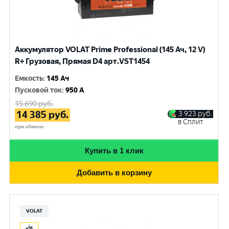
Аккумулятор VOLAT Prime Professional (145 Ач, 12 V)
R+ Грузовая, Прямая D4 арт.VST1454
Емкость
:
145 Ач
Пусковой ток
:
950 A
15 690
руб.
14 385
руб.
3 923
руб.
в Сплит
при обмене
Купить в 1 клик
Добавить в корзину
VOLAT