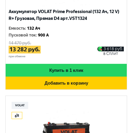
Аккумулятор VOLAT Prime Professional (132 Ач, 12 V)
R+ Грузовая, Прямая D4 арт.VST1324
Емкость
:
132 Ач
Пусковой ток
:
900 A
14 470
руб.
13 282
руб.
3 618
руб.
в Сплит
при обмене
Купить в 1 клик
Добавить в корзину
VOLAT