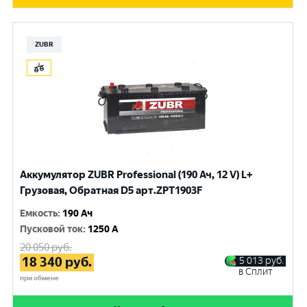
ZUBR
Аккумулятор ZUBR Professional (190 Ач, 12 V) L+
Грузовая, Обратная D5 арт.ZPT1903F
Емкость
:
190 Ач
Пусковой ток
:
1250 A
20 050
руб.
18 340
руб.
5 013
руб.
в Сплит
при обмене