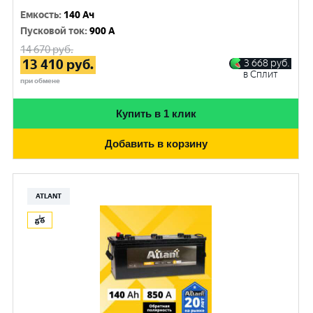
Емкость
:
140 Ач
Пусковой ток
:
900 A
14 670
руб.
13 410
руб.
3 668
руб.
в Сплит
при обмене
Купить в 1 клик
Добавить в корзину
ATLANT