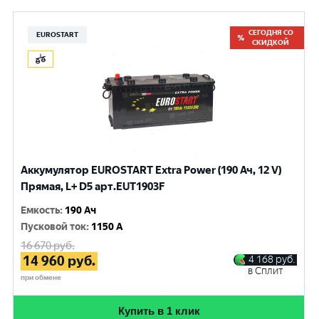
СЕГОДНЯ СО
EUROSTART
СКИДКОЙ
Аккумулятор EUROSTART Extra Power (190 Ач, 12 V)
Прямая, L+ D5 арт.EUT1903F
Емкость
:
190 Ач
Пусковой ток
:
1150 A
16 670
руб.
14 960
руб.
4 168
руб.
в Сплит
при обмене
Купить в 1 клик