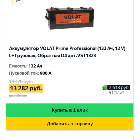
Аккумулятор VOLAT Prime Professional (132 Ач, 12 V)
L+ Грузовая, Обратная D4 арт.VST1323
Емкость
:
132 Ач
Пусковой ток
:
900 A
14 470
руб.
13 282
руб.
3 618
руб.
в Сплит
при обмене
Купить в 1 клик
Добавить в корзину