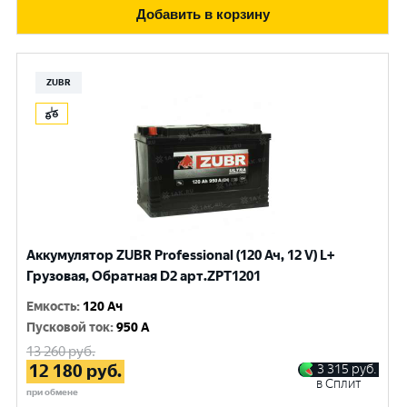
Добавить в корзину
ZUBR
Аккумулятор ZUBR Professional (120 Ач, 12 V) L+
Грузовая, Обратная D2 арт.ZPT1201
Емкость
:
120 Ач
Пусковой ток
:
950 A
13 260
руб.
12 180
руб.
3 315
руб.
в Сплит
при обмене