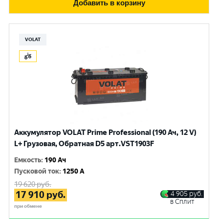
Добавить в корзину
VOLAT
Аккумулятор VOLAT Prime Professional (190 Ач, 12 V)
L+ Грузовая, Обратная D5 арт.VST1903F
Емкость
:
190 Ач
Пусковой ток
:
1250 A
19 620
руб.
17 910
руб.
4 905
руб.
в Сплит
при обмене