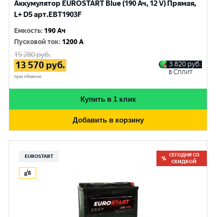
Аккумулятор EUROSTART Blue (190 Ач, 12 V) Прямая,
L+ D5 арт.EBT1903F
Емкость
:
190 Ач
Пусковой ток
:
1200 A
15 280
руб.
13 570
руб.
3 820
руб.
в Сплит
при обмене
Купить в 1 клик
Добавить в корзину
СЕГОДНЯ СО
EUROSTART
СКИДКОЙ