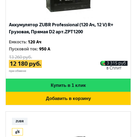
Аккумулятор ZUBR Professional (120 Ач, 12 V) R+
Грузовая, Прямая D2 арт.ZPT1200
Емкость
:
120 Ач
Пусковой ток
:
950 A
13 260
руб.
12 180
руб.
3 315
руб.
в Сплит
при обмене
Купить в 1 клик
Добавить в корзину
ZUBR