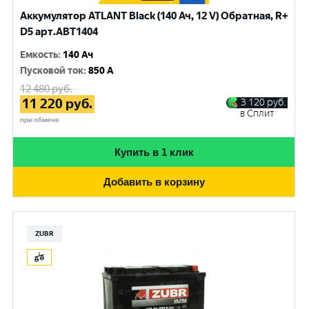
Аккумулятор ATLANT Black (140 Ач, 12 V) Обратная, R+
D5 арт.ABT1404
Емкость
:
140 Ач
Пусковой ток
:
850 A
12 480
руб.
11 220
руб.
3 120
руб.
в Сплит
при обмене
Купить в 1 клик
Добавить в корзину
ZUBR