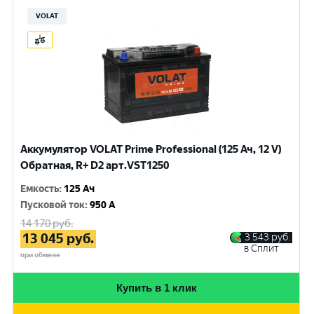
VOLAT
Аккумулятор VOLAT Prime Professional (125 Ач, 12 V)
Обратная, R+ D2 арт.VST1250
Емкость
:
125 Ач
Пусковой ток
:
950 A
14 170
руб.
13 045
руб.
3 543
руб.
в Сплит
при обмене
Купить в 1 клик