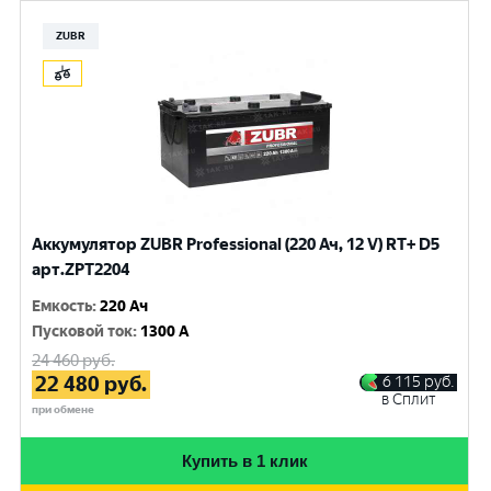
ZUBR
Аккумулятор ZUBR Professional (220 Ач, 12 V) RT+ D5
арт.ZPT2204
Емкость
:
220 Ач
Пусковой ток
:
1300 A
24 460
руб.
22 480
руб.
6 115
руб.
в Сплит
при обмене
Купить в 1 клик