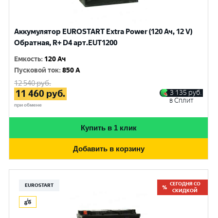
Аккумулятор EUROSTART Extra Power (120 Ач, 12 V)
Обратная, R+ D4 арт.EUT1200
Емкость
:
120 Ач
Пусковой ток
:
850 A
12 540
руб.
11 460
руб.
3 135
руб.
в Сплит
при обмене
Купить в 1 клик
Добавить в корзину
СЕГОДНЯ СО
EUROSTART
СКИДКОЙ