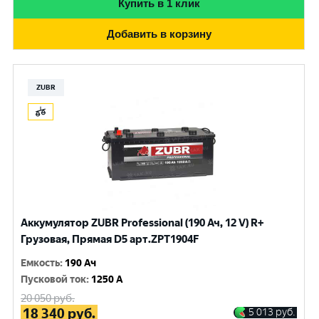
Купить в 1 клик
Добавить в корзину
ZUBR
Аккумулятор ZUBR Professional (190 Ач, 12 V) R+
Грузовая, Прямая D5 арт.ZPT1904F
Емкость
:
190 Ач
Пусковой ток
:
1250 A
20 050
руб.
18 340
руб.
5 013
руб.