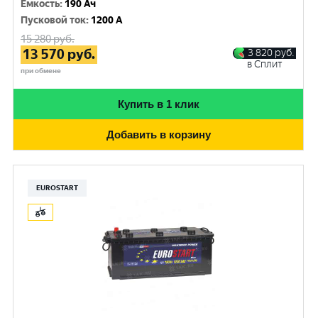
Емкость
:
190 Ач
Пусковой ток
:
1200 A
15 280
руб.
13 570
руб.
3 820
руб.
в Сплит
при обмене
Купить в 1 клик
Добавить в корзину
EUROSTART