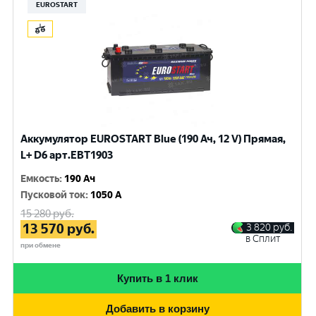
EUROSTART
Аккумулятор EUROSTART Blue (190 Ач, 12 V) Прямая,
L+ D6 арт.EBT1903
Емкость
:
190 Ач
Пусковой ток
:
1050 A
15 280
руб.
13 570
руб.
3 820
руб.
в Сплит
при обмене
Купить в 1 клик
Добавить в корзину