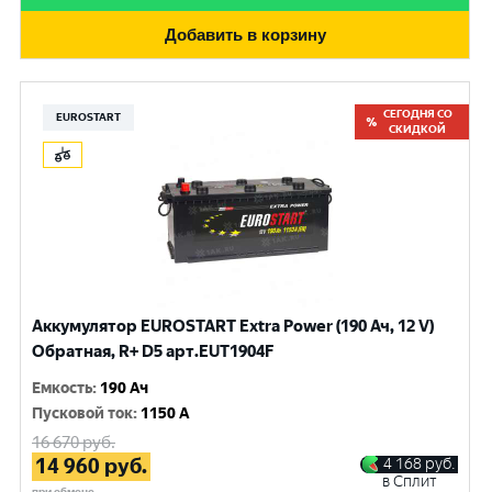
Добавить в корзину
СЕГОДНЯ СО
EUROSTART
СКИДКОЙ
Аккумулятор EUROSTART Extra Power (190 Ач, 12 V)
Обратная, R+ D5 арт.EUT1904F
Емкость
:
190 Ач
Пусковой ток
:
1150 A
16 670
руб.
14 960
руб.
4 168
руб.
в Сплит
при обмене