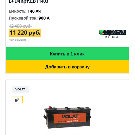
L+ D4 арт.EBT1403
Емкость
:
140 Ач
Пусковой ток
:
900 A
12 480
руб.
11 220
руб.
3 120
руб.
в Сплит
при обмене
Купить в 1 клик
Добавить в корзину
VOLAT