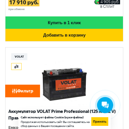
17 910
руб.
4 905
руб.
в Сплит
при обмене
Купить в 1 клик
Добавить в корзину
VOLAT
Фильтр
Аккумулятор VOLAT Prime Professional (125 Ач, 12 V)
Прямая, L+ D2 арт.VST1251
Сайт использует файлы Cookie (куки-файлы)
Принять
Продолжая использовать сайт Вы соглашаетесь на
сбор данных о Вашем посещении сайта.
Емкость
:
125 Ач