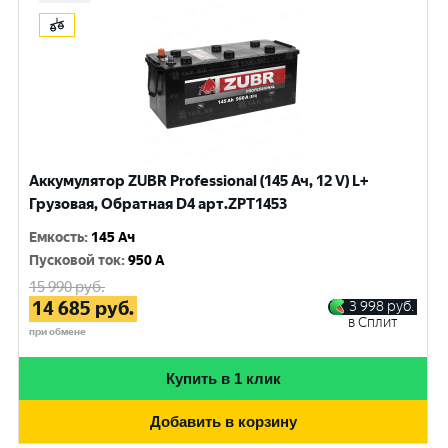
Аккумулятор ZUBR Professional (145 Ач, 12 V) L+
Грузовая, Обратная D4 арт.ZPT1453
Емкость
:
145 Ач
Пусковой ток
:
950 A
15 990
руб.
14 685
руб.
3 998
руб.
в Сплит
при обмене
Купить в 1 клик
Добавить в корзину