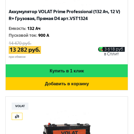
Аккумулятор VOLAT Prime Professional (132 Ач, 12 V)
R+ Грузовая, Прямая D4 арт.VST1324
Емкость
:
132 Ач
Пусковой ток
:
900 A
14 470
руб.
13 282
руб.
3 618
руб.
в Сплит
при обмене
Купить в 1 клик
Добавить в корзину
VOLAT