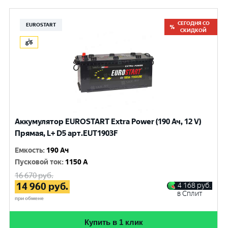
СЕГОДНЯ СО
EUROSTART
СКИДКОЙ
Аккумулятор EUROSTART Extra Power (190 Ач, 12 V)
Прямая, L+ D5 арт.EUT1903F
Емкость
:
190 Ач
Пусковой ток
:
1150 A
16 670
руб.
14 960
руб.
4 168
руб.
в Сплит
при обмене
Купить в 1 клик