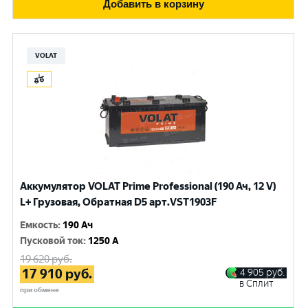
Добавить в корзину
VOLAT
Аккумулятор VOLAT Prime Professional (190 Ач, 12 V)
L+ Грузовая, Обратная D5 арт.VST1903F
Емкость
:
190 Ач
Пусковой ток
:
1250 A
19 620
руб.
17 910
руб.
4 905
руб.
в Сплит
при обмене