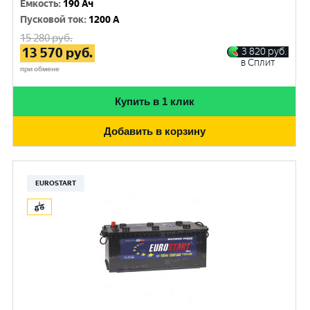
Емкость
:
190 Ач
Пусковой ток
:
1200 A
15 280
руб.
13 570
руб.
3 820
руб.
в Сплит
при обмене
Купить в 1 клик
Добавить в корзину
EUROSTART