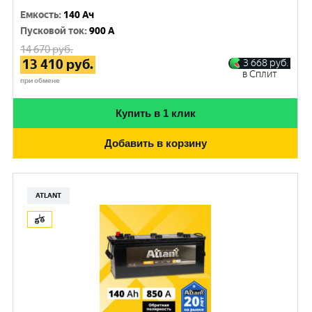
Емкость
:
140 Ач
Пусковой ток
:
900 A
14 670
руб.
13 410
руб.
3 668
руб.
в Сплит
при обмене
Купить в 1 клик
Добавить в корзину
ATLANT