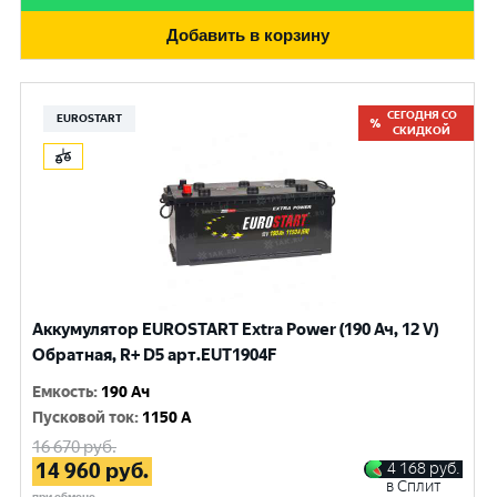
Добавить в корзину
СЕГОДНЯ СО
EUROSTART
СКИДКОЙ
Аккумулятор EUROSTART Extra Power (190 Ач, 12 V)
Обратная, R+ D5 арт.EUT1904F
Емкость
:
190 Ач
Пусковой ток
:
1150 A
16 670
руб.
14 960
руб.
4 168
руб.
в Сплит
при обмене