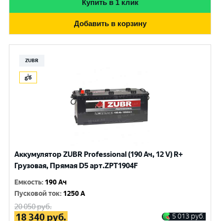
Купить в 1 клик
Добавить в корзину
ZUBR
Аккумулятор ZUBR Professional (190 Ач, 12 V) R+
Грузовая, Прямая D5 арт.ZPT1904F
Емкость
:
190 Ач
Пусковой ток
:
1250 A
20 050
руб.
18 340
руб.
5 013
руб.