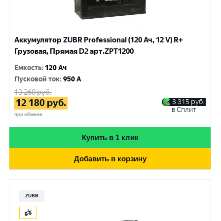
Аккумулятор ZUBR Professional (120 Ач, 12 V) R+
Грузовая, Прямая D2 арт.ZPT1200
Емкость
:
120 Ач
Пусковой ток
:
950 A
13 260
руб.
12 180
руб.
3 315
руб.
в Сплит
при обмене
Купить в 1 клик
Добавить в корзину
ZUBR