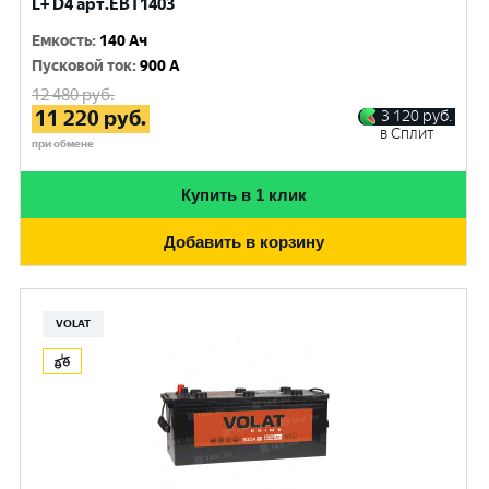
L+ D4 арт.EBT1403
Емкость
:
140 Ач
Пусковой ток
:
900 A
12 480
руб.
11 220
руб.
3 120
руб.
в Сплит
при обмене
Купить в 1 клик
Добавить в корзину
VOLAT