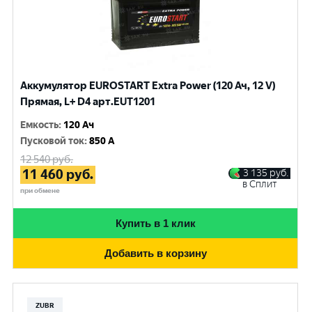
Аккумулятор EUROSTART Extra Power (120 Ач, 12 V)
Прямая, L+ D4 арт.EUT1201
Емкость
:
120 Ач
Пусковой ток
:
850 A
12 540
руб.
11 460
руб.
3 135
руб.
в Сплит
при обмене
Купить в 1 клик
Добавить в корзину
ZUBR