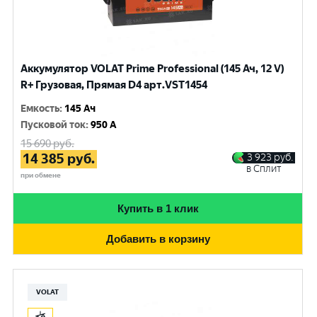
Аккумулятор VOLAT Prime Professional (145 Ач, 12 V)
R+ Грузовая, Прямая D4 арт.VST1454
Емкость
:
145 Ач
Пусковой ток
:
950 A
15 690
руб.
14 385
руб.
3 923
руб.
в Сплит
при обмене
Купить в 1 клик
Добавить в корзину
VOLAT