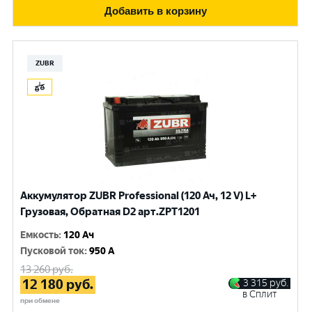
Добавить в корзину
ZUBR
Аккумулятор ZUBR Professional (120 Ач, 12 V) L+
Грузовая, Обратная D2 арт.ZPT1201
Емкость
:
120 Ач
Пусковой ток
:
950 A
13 260
руб.
12 180
руб.
3 315
руб.
в Сплит
при обмене