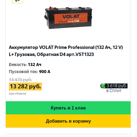
Аккумулятор VOLAT Prime Professional (132 Ач, 12 V)
L+ Грузовая, Обратная D4 арт.VST1323
Емкость
:
132 Ач
Пусковой ток
:
900 A
14 470
руб.
13 282
руб.
3 618
руб.
в Сплит
при обмене
Купить в 1 клик
Добавить в корзину