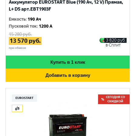
Аккумулятор EUROSTART Blue (190 Ач, 12 V) Прямая,
L+ D5 арт.EBT1903F
Емкость
:
190 Ач
Пусковой ток
:
1200 A
15 280
руб.
13 570
руб.
3 820
руб.
в Сплит
при обмене
Купить в 1 клик
Добавить в корзину
СЕГОДНЯ СО
EUROSTART
СКИДКОЙ