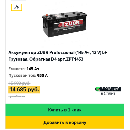
Аккумулятор ZUBR Professional (145 Ач, 12 V) L+
Грузовая, Обратная D4 арт.ZPT1453
Емкость
:
145 Ач
Пусковой ток
:
950 A
15 990
руб.
14 685
руб.
3 998
руб.
в Сплит
при обмене
Купить в 1 клик
Добавить в корзину