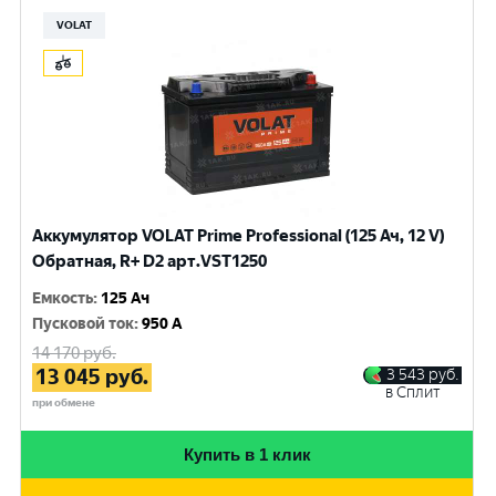
VOLAT
Аккумулятор VOLAT Prime Professional (125 Ач, 12 V)
Обратная, R+ D2 арт.VST1250
Емкость
:
125 Ач
Пусковой ток
:
950 A
14 170
руб.
13 045
руб.
3 543
руб.
в Сплит
при обмене
Купить в 1 клик