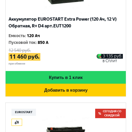
Аккумулятор EUROSTART Extra Power (120 Ач, 12 V)
Обратная, R+ D4 арт.EUT1200
Емкость
:
120 Ач
Пусковой ток
:
850 A
12 540
руб.
11 460
руб.
3 135
руб.
в Сплит
при обмене
Купить в 1 клик
Добавить в корзину
СЕГОДНЯ СО
EUROSTART
СКИДКОЙ