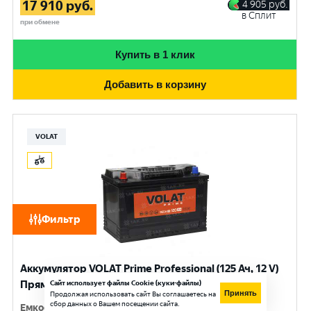
17 910
руб.
4 905
руб.
в Сплит
при обмене
Купить в 1 клик
Добавить в корзину
VOLAT
Фильтр
Аккумулятор VOLAT Prime Professional (125 Ач, 12 V)
Прямая, L+ D2 арт.VST1251
Сайт использует файлы Cookie (куки-файлы)
Принять
Продолжая использовать сайт Вы соглашаетесь на
сбор данных о Вашем посещении сайта.
Емкость
:
125 Ач