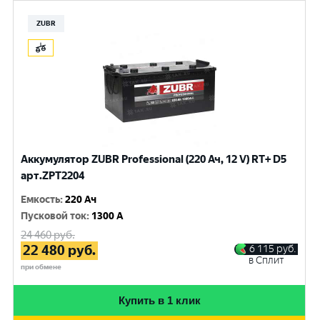
ZUBR
Аккумулятор ZUBR Professional (220 Ач, 12 V) RT+ D5
арт.ZPT2204
Емкость
:
220 Ач
Пусковой ток
:
1300 A
24 460
руб.
22 480
руб.
6 115
руб.
в Сплит
при обмене
Купить в 1 клик