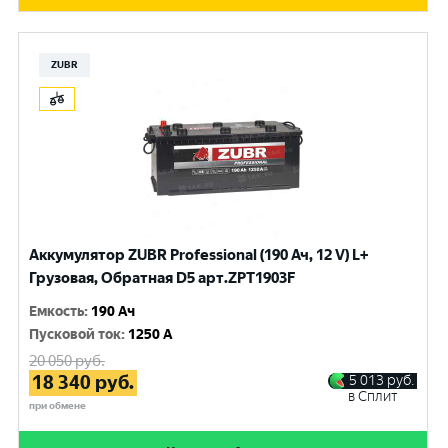
ZUBR
Аккумулятор ZUBR Professional (190 Ач, 12 V) L+
Грузовая, Обратная D5 арт.ZPT1903F
Емкость
:
190 Ач
Пусковой ток
:
1250 A
20 050
руб.
18 340
руб.
5 013
руб.
в Сплит
при обмене