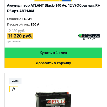
Аккумулятор ATLANT Black (140 Ач, 12 V) Обратная, R+
D5 арт.ABT1404
Емкость
:
140 Ач
Пусковой ток
:
850 A
12 480
руб.
11 220
руб.
3 120
руб.
в Сплит
при обмене
Купить в 1 клик
Добавить в корзину
ZUBR