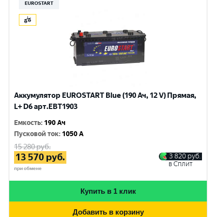
EUROSTART
Аккумулятор EUROSTART Blue (190 Ач, 12 V) Прямая,
L+ D6 арт.EBT1903
Емкость
:
190 Ач
Пусковой ток
:
1050 A
15 280
руб.
13 570
руб.
3 820
руб.
в Сплит
при обмене
Купить в 1 клик
Добавить в корзину