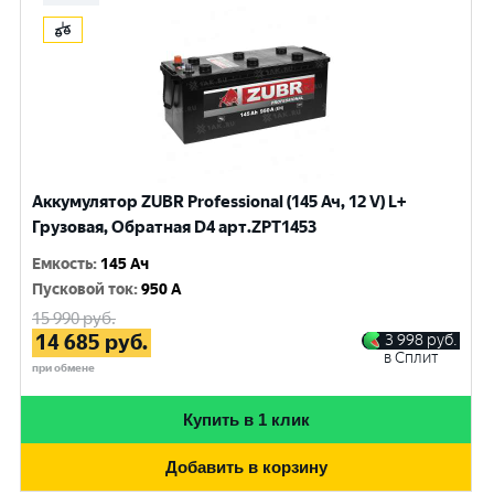
Аккумулятор ZUBR Professional (145 Ач, 12 V) L+
Грузовая, Обратная D4 арт.ZPT1453
Емкость
:
145 Ач
Пусковой ток
:
950 A
15 990
руб.
14 685
руб.
3 998
руб.
в Сплит
при обмене
Купить в 1 клик
Добавить в корзину