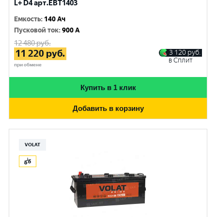
L+ D4 арт.EBT1403
Емкость
:
140 Ач
Пусковой ток
:
900 A
12 480
руб.
11 220
руб.
3 120
руб.
в Сплит
при обмене
Купить в 1 клик
Добавить в корзину
VOLAT