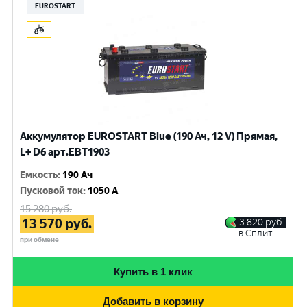
EUROSTART
Аккумулятор EUROSTART Blue (190 Ач, 12 V) Прямая,
L+ D6 арт.EBT1903
Емкость
:
190 Ач
Пусковой ток
:
1050 A
15 280
руб.
13 570
руб.
3 820
руб.
в Сплит
при обмене
Купить в 1 клик
Добавить в корзину