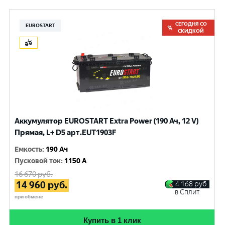
СЕГОДНЯ СО
EUROSTART
СКИДКОЙ
Аккумулятор EUROSTART Extra Power (190 Ач, 12 V)
Прямая, L+ D5 арт.EUT1903F
Емкость
:
190 Ач
Пусковой ток
:
1150 A
16 670
руб.
14 960
руб.
4 168
руб.
в Сплит
при обмене
Купить в 1 клик