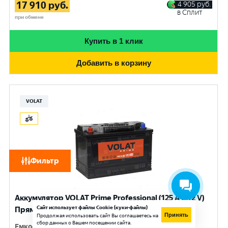
17 910
руб.
4 905
руб.
в Сплит
при обмене
Купить в 1 клик
Добавить в корзину
VOLAT
Фильтр
Аккумулятор VOLAT Prime Professional (125 Ач, 12 V)
Сайт использует файлы Cookie (куки-файлы)
Прямая, L+ D2 арт.VST1251
Принять
Продолжая использовать сайт Вы соглашаетесь на
сбор данных о Вашем посещении сайта.
Емкость
:
125 Ач