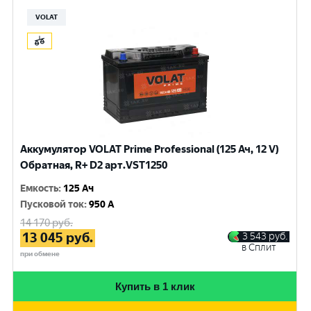
VOLAT
Аккумулятор VOLAT Prime Professional (125 Ач, 12 V)
Обратная, R+ D2 арт.VST1250
Емкость
:
125 Ач
Пусковой ток
:
950 A
14 170
руб.
13 045
руб.
3 543
руб.
в Сплит
при обмене
Купить в 1 клик