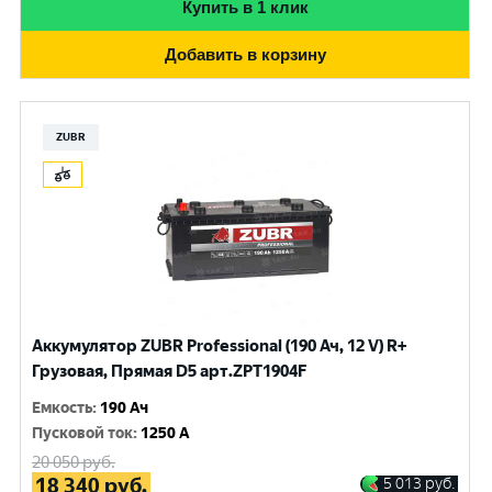
Купить в 1 клик
Добавить в корзину
ZUBR
Аккумулятор ZUBR Professional (190 Ач, 12 V) R+
Грузовая, Прямая D5 арт.ZPT1904F
Емкость
:
190 Ач
Пусковой ток
:
1250 A
20 050
руб.
18 340
руб.
5 013
руб.