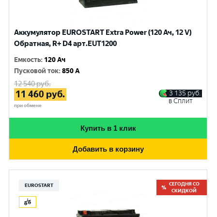
Аккумулятор EUROSTART Extra Power (120 Ач, 12 V)
Обратная, R+ D4 арт.EUT1200
Емкость
:
120 Ач
Пусковой ток
:
850 A
12 540
руб.
11 460
руб.
3 135
руб.
в Сплит
при обмене
Купить в 1 клик
Добавить в корзину
СЕГОДНЯ СО
EUROSTART
СКИДКОЙ