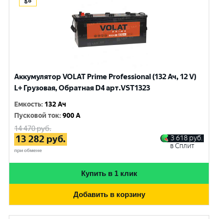
Аккумулятор VOLAT Prime Professional (132 Ач, 12 V)
L+ Грузовая, Обратная D4 арт.VST1323
Емкость
:
132 Ач
Пусковой ток
:
900 A
14 470
руб.
13 282
руб.
3 618
руб.
в Сплит
при обмене
Купить в 1 клик
Добавить в корзину