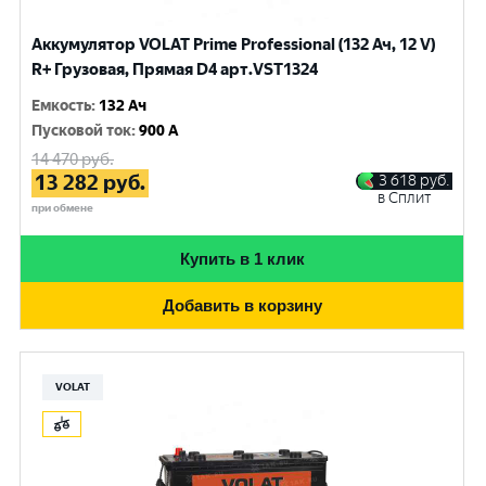
Аккумулятор VOLAT Prime Professional (132 Ач, 12 V)
R+ Грузовая, Прямая D4 арт.VST1324
Емкость
:
132 Ач
Пусковой ток
:
900 A
14 470
руб.
13 282
руб.
3 618
руб.
в Сплит
при обмене
Купить в 1 клик
Добавить в корзину
VOLAT