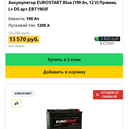
Аккумулятор EUROSTART Blue (190 Ач, 12 V) Прямая,
L+ D5 арт.EBT1903F
Емкость
:
190 Ач
Пусковой ток
:
1200 A
15 280
руб.
13 570
руб.
3 820
руб.
в Сплит
при обмене
Купить в 1 клик
Добавить в корзину
СЕГОДНЯ СО
EUROSTART
СКИДКОЙ