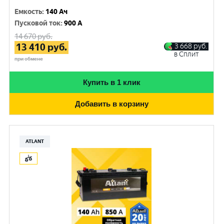
Емкость
:
140 Ач
Пусковой ток
:
900 A
14 670
руб.
13 410
руб.
3 668
руб.
в Сплит
при обмене
Купить в 1 клик
Добавить в корзину
ATLANT