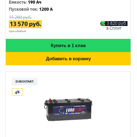
Емкость
:
190 Ач
Пусковой ток
:
1200 A
15 280
руб.
13 570
руб.
3 820
руб.
в Сплит
при обмене
Купить в 1 клик
Добавить в корзину
EUROSTART