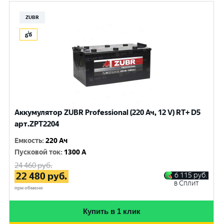
ZUBR
Аккумулятор ZUBR Professional (220 Ач, 12 V) RT+ D5
арт.ZPT2204
Емкость
:
220 Ач
Пусковой ток
:
1300 A
24 460
руб.
22 480
руб.
6 115
руб.
в Сплит
при обмене
Купить в 1 клик