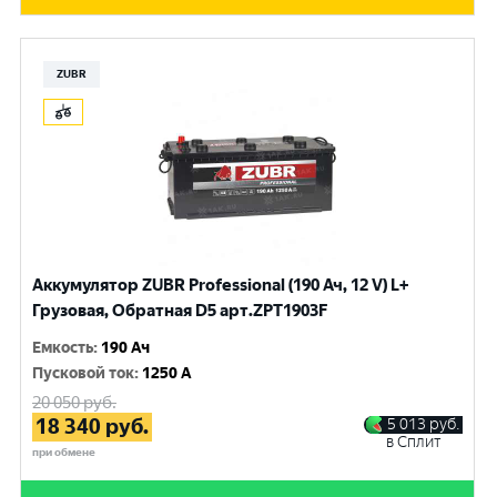
ZUBR
Аккумулятор ZUBR Professional (190 Ач, 12 V) L+
Грузовая, Обратная D5 арт.ZPT1903F
Емкость
:
190 Ач
Пусковой ток
:
1250 A
20 050
руб.
18 340
руб.
5 013
руб.
в Сплит
при обмене