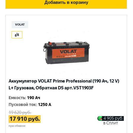
Добавить в корзину
VOLAT
Аккумулятор VOLAT Prime Professional (190 Ач, 12 V)
L+ Грузовая, Обратная D5 арт.VST1903F
Емкость
:
190 Ач
Пусковой ток
:
1250 A
19 620
руб.
17 910
руб.
4 905
руб.
в Сплит
при обмене