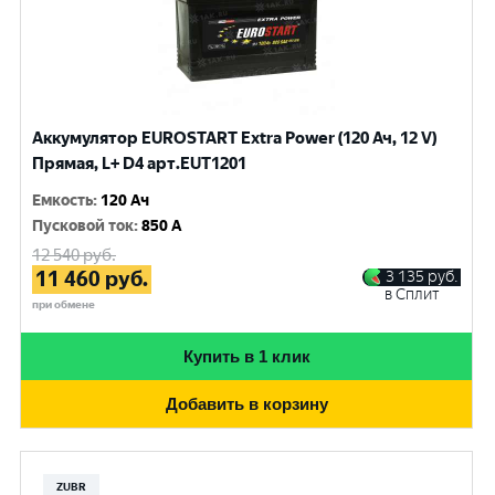
Аккумулятор EUROSTART Extra Power (120 Ач, 12 V)
Прямая, L+ D4 арт.EUT1201
Емкость
:
120 Ач
Пусковой ток
:
850 A
12 540
руб.
11 460
руб.
3 135
руб.
в Сплит
при обмене
Купить в 1 клик
Добавить в корзину
ZUBR