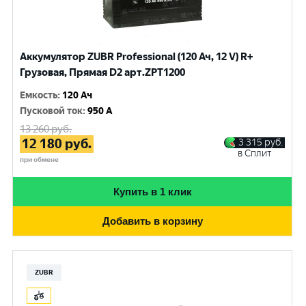
Аккумулятор ZUBR Professional (120 Ач, 12 V) R+
Грузовая, Прямая D2 арт.ZPT1200
Емкость
:
120 Ач
Пусковой ток
:
950 A
13 260
руб.
12 180
руб.
3 315
руб.
в Сплит
при обмене
Купить в 1 клик
Добавить в корзину
ZUBR