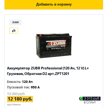
Добавить в корзину
ZUBR
Аккумулятор ZUBR Professional (120 Ач, 12 V) L+
Грузовая, Обратная D2 арт.ZPT1201
Емкость
:
120 Ач
Пусковой ток
:
950 A
13 260
руб.
12 180
руб.
3 315
руб.
в Сплит
при обмене