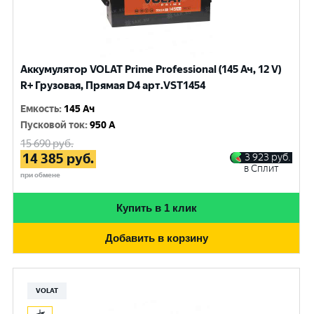
Аккумулятор VOLAT Prime Professional (145 Ач, 12 V)
R+ Грузовая, Прямая D4 арт.VST1454
Емкость
:
145 Ач
Пусковой ток
:
950 A
15 690
руб.
14 385
руб.
3 923
руб.
в Сплит
при обмене
Купить в 1 клик
Добавить в корзину
VOLAT