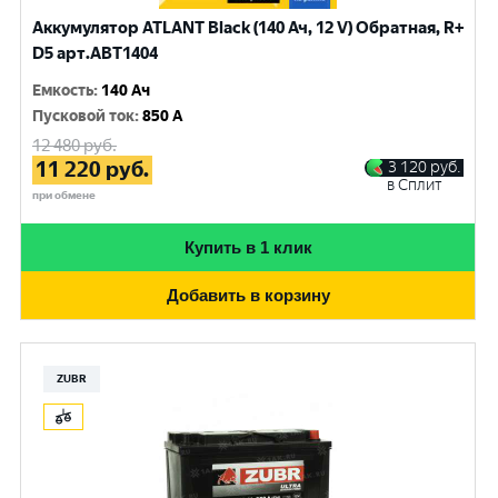
Аккумулятор ATLANT Black (140 Ач, 12 V) Обратная, R+
D5 арт.ABT1404
Емкость
:
140 Ач
Пусковой ток
:
850 A
12 480
руб.
11 220
руб.
3 120
руб.
в Сплит
при обмене
Купить в 1 клик
Добавить в корзину
ZUBR