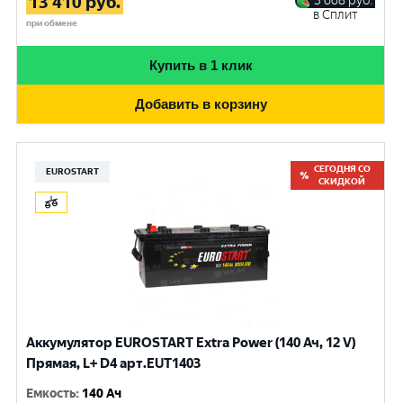
13 410
руб.
3 668
руб.
в Сплит
при обмене
Купить в 1 клик
Добавить в корзину
СЕГОДНЯ СО
EUROSTART
СКИДКОЙ
Аккумулятор EUROSTART Extra Power (140 Ач, 12 V)
Прямая, L+ D4 арт.EUT1403
Емкость
:
140 Ач