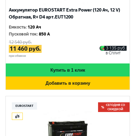
Аккумулятор EUROSTART Extra Power (120 Ач, 12 V)
Обратная, R+ D4 арт.EUT1200
Емкость
:
120 Ач
Пусковой ток
:
850 A
12 540
руб.
11 460
руб.
3 135
руб.
в Сплит
при обмене
Купить в 1 клик
Добавить в корзину
СЕГОДНЯ СО
EUROSTART
СКИДКОЙ