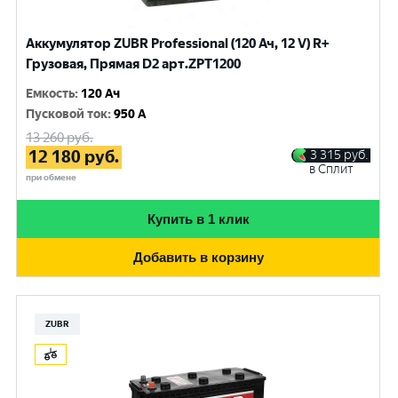
Аккумулятор ZUBR Professional (120 Ач, 12 V) R+
Грузовая, Прямая D2 арт.ZPT1200
Емкость
:
120 Ач
Пусковой ток
:
950 A
13 260
руб.
12 180
руб.
3 315
руб.
в Сплит
при обмене
Купить в 1 клик
Добавить в корзину
ZUBR