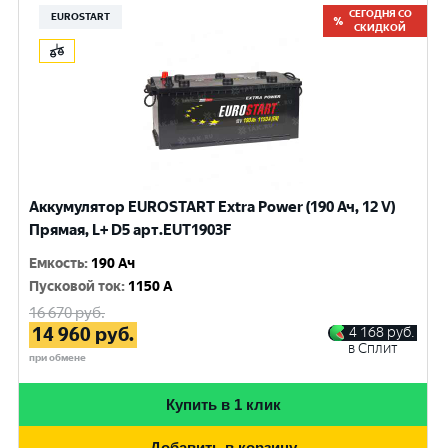
СЕГОДНЯ СО
EUROSTART
СКИДКОЙ
Аккумулятор EUROSTART Extra Power (190 Ач, 12 V)
Прямая, L+ D5 арт.EUT1903F
Емкость
:
190 Ач
Пусковой ток
:
1150 A
16 670
руб.
14 960
руб.
4 168
руб.
в Сплит
при обмене
Купить в 1 клик
Добавить в корзину