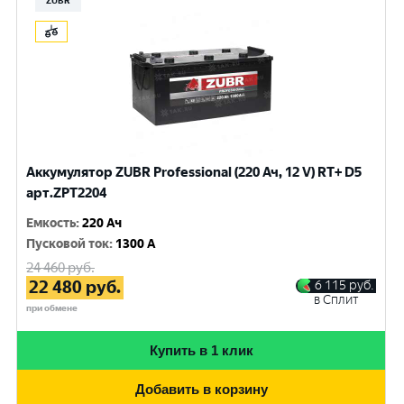
ZUBR
Аккумулятор ZUBR Professional (220 Ач, 12 V) RT+ D5
арт.ZPT2204
Емкость
:
220 Ач
Пусковой ток
:
1300 A
24 460
руб.
22 480
руб.
6 115
руб.
в Сплит
при обмене
Купить в 1 клик
Добавить в корзину