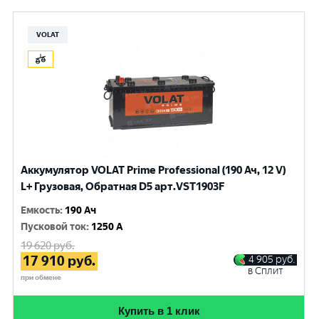
VOLAT
Аккумулятор VOLAT Prime Professional (190 Ач, 12 V)
L+ Грузовая, Обратная D5 арт.VST1903F
Емкость
:
190 Ач
Пусковой ток
:
1250 A
19 620
руб.
17 910
руб.
4 905
руб.
в Сплит
при обмене
Купить в 1 клик