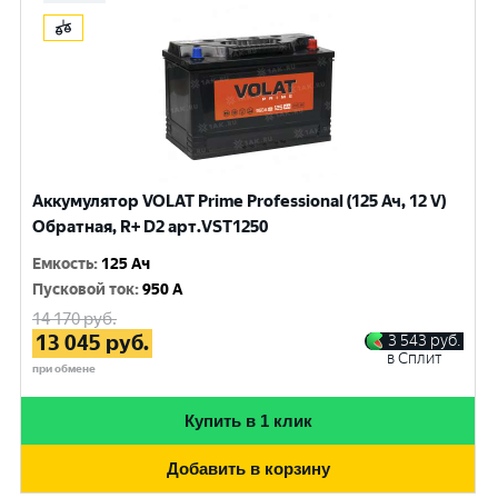
Аккумулятор VOLAT Prime Professional (125 Ач, 12 V)
Обратная, R+ D2 арт.VST1250
Емкость
:
125 Ач
Пусковой ток
:
950 A
14 170
руб.
13 045
руб.
3 543
руб.
в Сплит
при обмене
Купить в 1 клик
Добавить в корзину