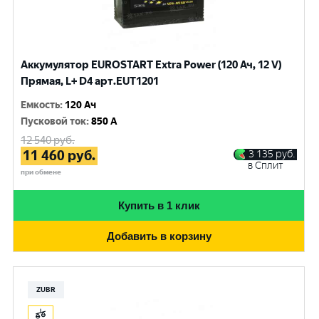
Аккумулятор EUROSTART Extra Power (120 Ач, 12 V)
Прямая, L+ D4 арт.EUT1201
Емкость
:
120 Ач
Пусковой ток
:
850 A
12 540
руб.
11 460
руб.
3 135
руб.
в Сплит
при обмене
Купить в 1 клик
Добавить в корзину
ZUBR