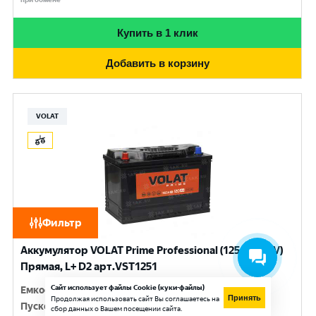
Купить в 1 клик
Добавить в корзину
VOLAT
Фильтр
Аккумулятор VOLAT Prime Professional (125 Ач, 12 V)
Прямая, L+ D2 арт.VST1251
Сайт использует файлы Cookie (куки-файлы)
Емкость
:
125 Ач
Принять
Продолжая использовать сайт Вы соглашаетесь на
Пусковой ток
:
950 A
сбор данных о Вашем посещении сайта.