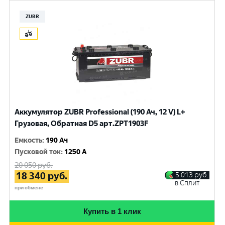
ZUBR
Аккумулятор ZUBR Professional (190 Ач, 12 V) L+
Грузовая, Обратная D5 арт.ZPT1903F
Емкость
:
190 Ач
Пусковой ток
:
1250 A
20 050
руб.
18 340
руб.
5 013
руб.
в Сплит
при обмене
Купить в 1 клик