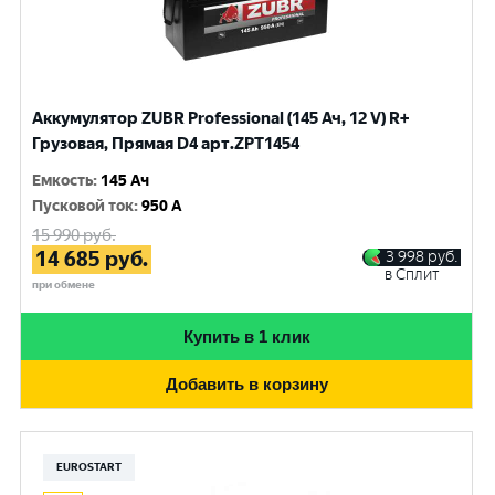
Аккумулятор ZUBR Professional (145 Ач, 12 V) R+
Грузовая, Прямая D4 арт.ZPT1454
Емкость
:
145 Ач
Пусковой ток
:
950 A
15 990
руб.
14 685
руб.
3 998
руб.
в Сплит
при обмене
Купить в 1 клик
Добавить в корзину
EUROSTART