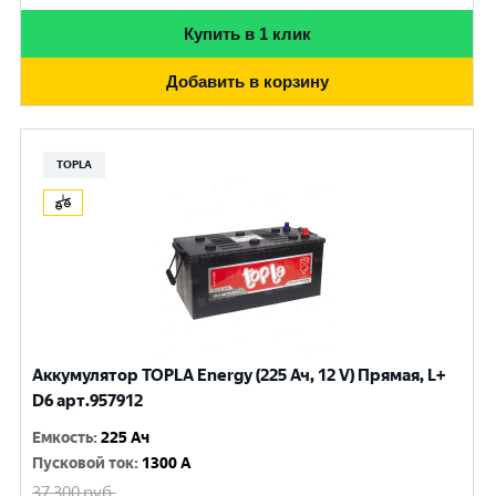
Купить в 1 клик
Добавить в корзину
TOPLA
Аккумулятор TOPLA Energy (225 Ач, 12 V) Прямая, L+
D6 арт.957912
Емкость
:
225 Ач
Пусковой ток
:
1300 A
37 300
руб.