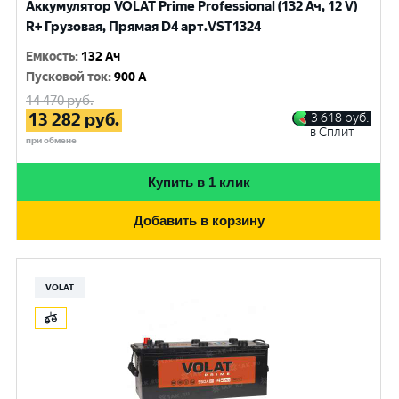
Аккумулятор VOLAT Prime Professional (132 Ач, 12 V)
R+ Грузовая, Прямая D4 арт.VST1324
Емкость
:
132 Ач
Пусковой ток
:
900 A
14 470
руб.
13 282
руб.
3 618
руб.
в Сплит
при обмене
Купить в 1 клик
Добавить в корзину
VOLAT