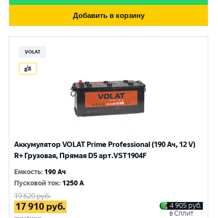
Добавить в корзину
VOLAT
Аккумулятор VOLAT Prime Professional (190 Ач, 12 V)
R+ Грузовая, Прямая D5 арт.VST1904F
Емкость
:
190 Ач
Пусковой ток
:
1250 A
19 620
руб.
17 910
руб.
4 905
руб.
в Сплит
при обмене