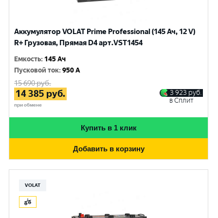
Аккумулятор VOLAT Prime Professional (145 Ач, 12 V)
R+ Грузовая, Прямая D4 арт.VST1454
Емкость
:
145 Ач
Пусковой ток
:
950 A
15 690
руб.
14 385
руб.
3 923
руб.
в Сплит
при обмене
Купить в 1 клик
Добавить в корзину
VOLAT