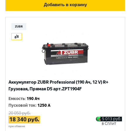
Добавить в корзину
ZUBR
Аккумулятор ZUBR Professional (190 Ач, 12 V) R+
Грузовая, Прямая D5 арт.ZPT1904F
Емкость
:
190 Ач
Пусковой ток
:
1250 A
20 050
руб.
18 340
руб.
5 013
руб.
в Сплит
при обмене