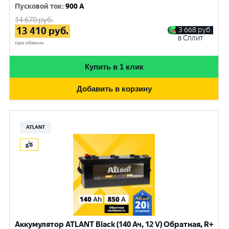
Пусковой ток
:
900 A
14 670
руб.
13 410
руб.
3 668
руб.
в Сплит
при обмене
Купить в 1 клик
Добавить в корзину
ATLANT
Аккумулятор ATLANT Black (140 Ач, 12 V) Обратная, R+