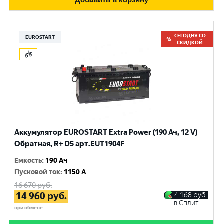
СЕГОДНЯ СО
EUROSTART
СКИДКОЙ
Аккумулятор EUROSTART Extra Power (190 Ач, 12 V)
Обратная, R+ D5 арт.EUT1904F
Емкость
:
190 Ач
Пусковой ток
:
1150 A
16 670
руб.
14 960
руб.
4 168
руб.
в Сплит
при обмене