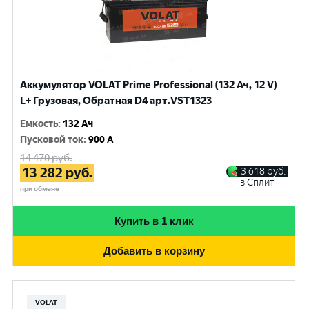
Аккумулятор VOLAT Prime Professional (132 Ач, 12 V)
L+ Грузовая, Обратная D4 арт.VST1323
Емкость
:
132 Ач
Пусковой ток
:
900 A
14 470
руб.
13 282
руб.
3 618
руб.
в Сплит
при обмене
Купить в 1 клик
Добавить в корзину
VOLAT