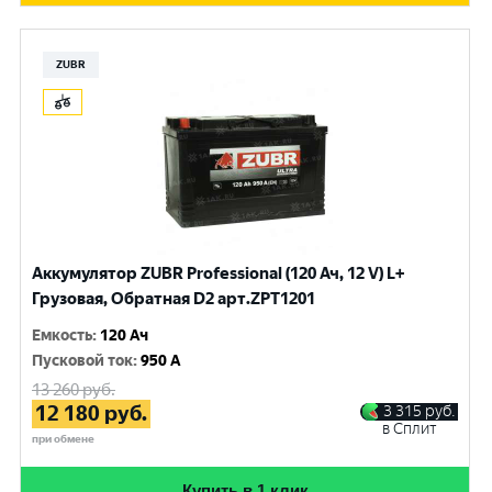
ZUBR
Аккумулятор ZUBR Professional (120 Ач, 12 V) L+
Грузовая, Обратная D2 арт.ZPT1201
Емкость
:
120 Ач
Пусковой ток
:
950 A
13 260
руб.
12 180
руб.
3 315
руб.
в Сплит
при обмене
Купить в 1 клик