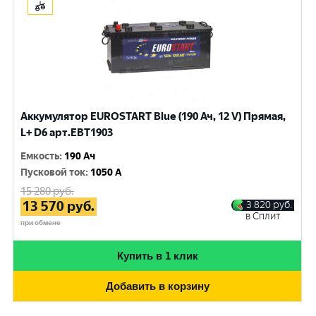
Аккумулятор EUROSTART Blue (190 Ач, 12 V) Прямая,
L+ D6 арт.EBT1903
Емкость
:
190 Ач
Пусковой ток
:
1050 A
15 280
руб.
13 570
руб.
3 820
руб.
в Сплит
при обмене
Купить в 1 клик
Добавить в корзину