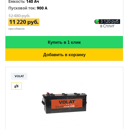
Емкость
:
140 Ач
Пусковой ток
:
900 A
12 480
руб.
11 220
руб.
3 120
руб.
в Сплит
при обмене
Купить в 1 клик
Добавить в корзину
VOLAT