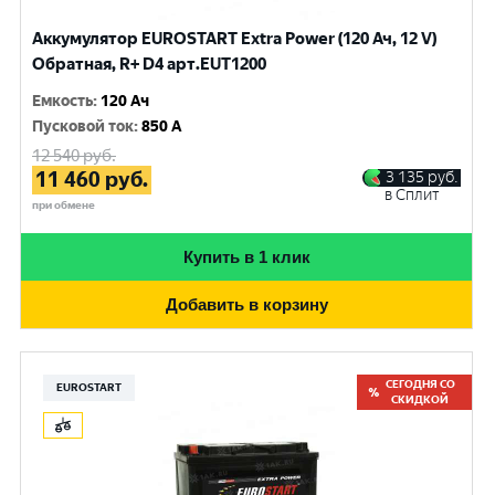
Аккумулятор EUROSTART Extra Power (120 Ач, 12 V)
Обратная, R+ D4 арт.EUT1200
Емкость
:
120 Ач
Пусковой ток
:
850 A
12 540
руб.
11 460
руб.
3 135
руб.
в Сплит
при обмене
Купить в 1 клик
Добавить в корзину
СЕГОДНЯ СО
EUROSTART
СКИДКОЙ