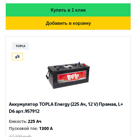
Купить в 1 клик
Добавить в корзину
TOPLA
Аккумулятор TOPLA Energy (225 Ач, 12 V) Прямая, L+
D6 арт.957912
Емкость
:
225 Ач
Пусковой ток
:
1300 A
37 300
руб.