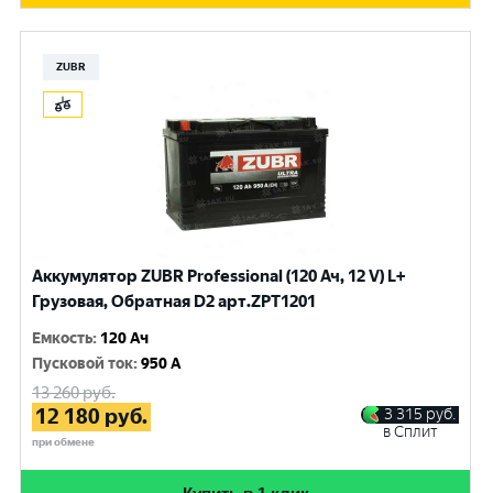
ZUBR
Аккумулятор ZUBR Professional (120 Ач, 12 V) L+
Грузовая, Обратная D2 арт.ZPT1201
Емкость
:
120 Ач
Пусковой ток
:
950 A
13 260
руб.
12 180
руб.
3 315
руб.
в Сплит
при обмене