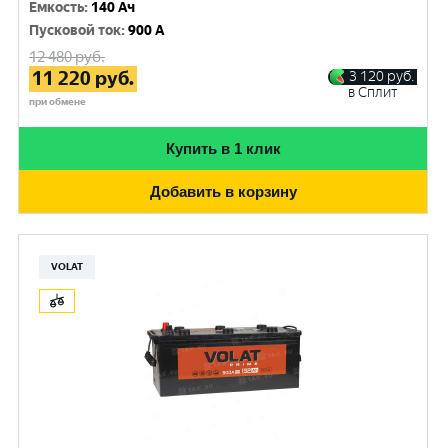
Емкость
:
140 Ач
Пусковой ток
:
900 A
12 480
руб.
11 220
руб.
3 120
руб.
в Сплит
при обмене
Купить в 1 клик
Добавить в корзину
VOLAT