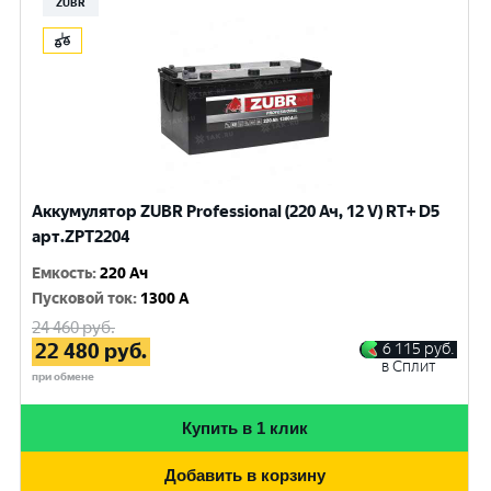
ZUBR
Аккумулятор ZUBR Professional (220 Ач, 12 V) RT+ D5
арт.ZPT2204
Емкость
:
220 Ач
Пусковой ток
:
1300 A
24 460
руб.
22 480
руб.
6 115
руб.
в Сплит
при обмене
Купить в 1 клик
Добавить в корзину