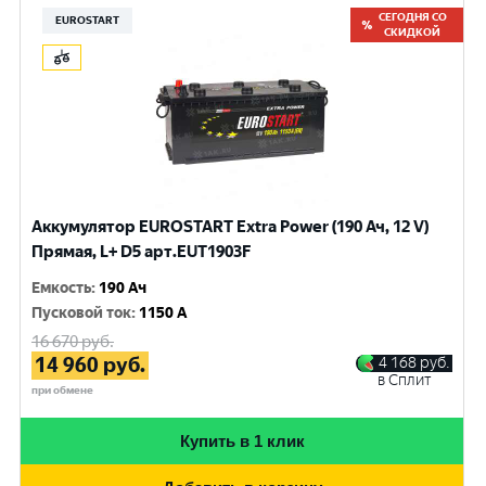
СЕГОДНЯ СО
EUROSTART
СКИДКОЙ
Аккумулятор EUROSTART Extra Power (190 Ач, 12 V)
Прямая, L+ D5 арт.EUT1903F
Емкость
:
190 Ач
Пусковой ток
:
1150 A
16 670
руб.
14 960
руб.
4 168
руб.
в Сплит
при обмене
Купить в 1 клик