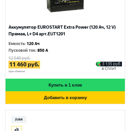
Аккумулятор EUROSTART Extra Power (120 Ач, 12 V)
Прямая, L+ D4 арт.EUT1201
Емкость
:
120 Ач
Пусковой ток
:
850 A
12 540
руб.
11 460
руб.
3 135
руб.
в Сплит
при обмене
Купить в 1 клик
Добавить в корзину
ZUBR