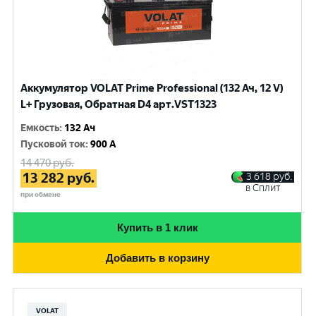
Аккумулятор VOLAT Prime Professional (132 Ач, 12 V)
L+ Грузовая, Обратная D4 арт.VST1323
Емкость
:
132 Ач
Пусковой ток
:
900 A
14 470
руб.
13 282
руб.
3 618
руб.
в Сплит
при обмене
Купить в 1 клик
Добавить в корзину
VOLAT