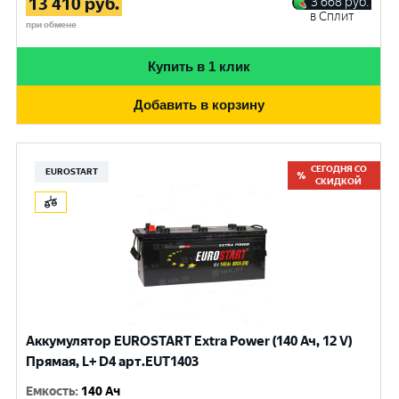
13 410
руб.
3 668
руб.
в Сплит
при обмене
Купить в 1 клик
Добавить в корзину
СЕГОДНЯ СО
EUROSTART
СКИДКОЙ
Аккумулятор EUROSTART Extra Power (140 Ач, 12 V)
Прямая, L+ D4 арт.EUT1403
Емкость
:
140 Ач