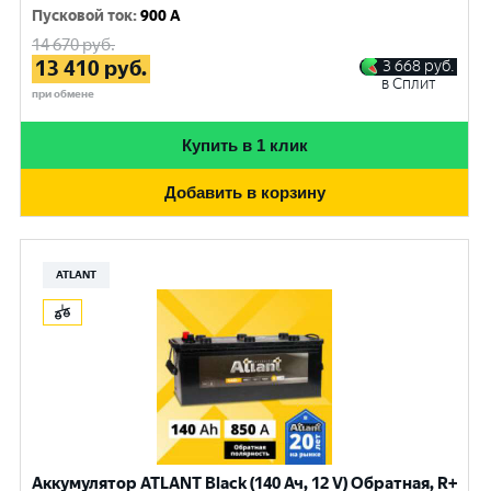
Пусковой ток
:
900 A
14 670
руб.
13 410
руб.
3 668
руб.
в Сплит
при обмене
Купить в 1 клик
Добавить в корзину
ATLANT
Аккумулятор ATLANT Black (140 Ач, 12 V) Обратная, R+