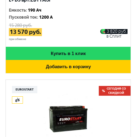
L+ D5 арт.EBT1903F
Емкость
:
190 Ач
Пусковой ток
:
1200 A
15 280
руб.
13 570
руб.
3 820
руб.
в Сплит
при обмене
Купить в 1 клик
Добавить в корзину
СЕГОДНЯ СО
EUROSTART
СКИДКОЙ