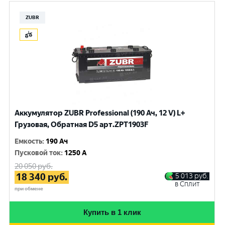
ZUBR
Аккумулятор ZUBR Professional (190 Ач, 12 V) L+
Грузовая, Обратная D5 арт.ZPT1903F
Емкость
:
190 Ач
Пусковой ток
:
1250 A
20 050
руб.
18 340
руб.
5 013
руб.
в Сплит
при обмене
Купить в 1 клик