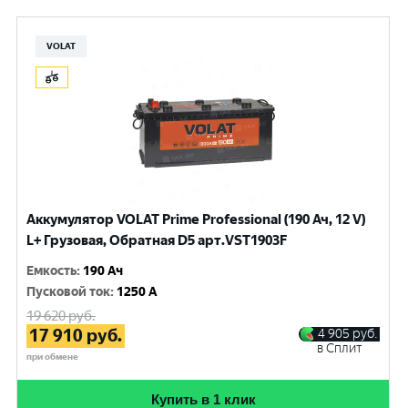
VOLAT
Аккумулятор VOLAT Prime Professional (190 Ач, 12 V)
L+ Грузовая, Обратная D5 арт.VST1903F
Емкость
:
190 Ач
Пусковой ток
:
1250 A
19 620
руб.
17 910
руб.
4 905
руб.
в Сплит
при обмене
Купить в 1 клик