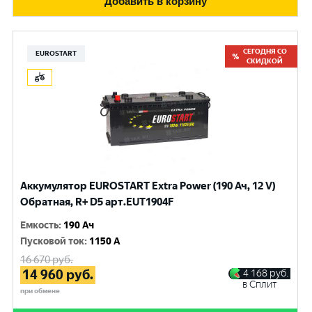
Добавить в корзину
СЕГОДНЯ СО
EUROSTART
СКИДКОЙ
Аккумулятор EUROSTART Extra Power (190 Ач, 12 V)
Обратная, R+ D5 арт.EUT1904F
Емкость
:
190 Ач
Пусковой ток
:
1150 A
16 670
руб.
14 960
руб.
4 168
руб.
в Сплит
при обмене