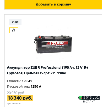
Добавить в корзину
ZUBR
Аккумулятор ZUBR Professional (190 Ач, 12 V) R+
Грузовая, Прямая D5 арт.ZPT1904F
Емкость
:
190 Ач
Пусковой ток
:
1250 A
20 050
руб.
18 340
руб.
5 013
руб.
в Сплит
при обмене