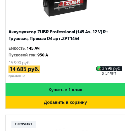
Аккумулятор ZUBR Professional (145 Ач, 12 V) R+
Грузовая, Прямая D4 арт.ZPT1454
Емкость
:
145 Ач
Пусковой ток
:
950 A
15 990
руб.
14 685
руб.
3 998
руб.
в Сплит
при обмене
Купить в 1 клик
Добавить в корзину
EUROSTART