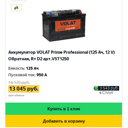
Аккумулятор VOLAT Prime Professional (125 Ач, 12 V)
Обратная, R+ D2 арт.VST1250
Емкость
:
125 Ач
Пусковой ток
:
950 A
14 170
руб.
13 045
руб.
3 543
руб.
в Сплит
при обмене
Купить в 1 клик
Добавить в корзину