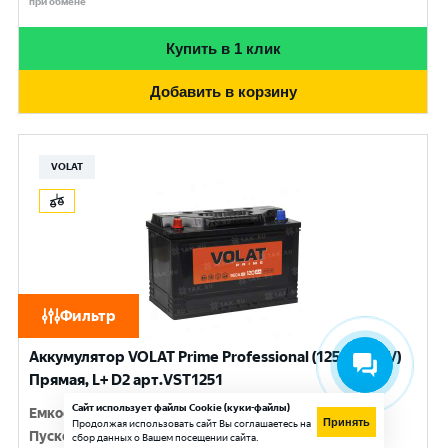
при обмене
Купить в 1 клик
Добавить в корзину
VOLAT
Фильтр
Аккумулятор VOLAT Prime Professional (125 Ач, 12 V)
Прямая, L+ D2 арт.VST1251
Сайт использует файлы Cookie (куки-файлы)
Емкость
:
125 Ач
Принять
Продолжая использовать сайт Вы соглашаетесь на
Пусковой ток
:
950 A
сбор данных о Вашем посещении сайта.