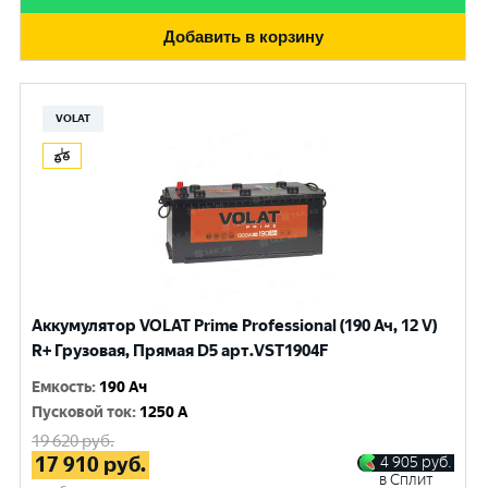
Добавить в корзину
VOLAT
Аккумулятор VOLAT Prime Professional (190 Ач, 12 V)
R+ Грузовая, Прямая D5 арт.VST1904F
Емкость
:
190 Ач
Пусковой ток
:
1250 A
19 620
руб.
17 910
руб.
4 905
руб.
в Сплит