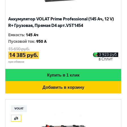
Аккумулятор VOLAT Prime Professional (145 Ач, 12 V)
R+ Грузовая, Прямая D4 арт.VST1454
Емкость
:
145 Ач
Пусковой ток
:
950 A
15 690
руб.
14 385
руб.
3 923
руб.
в Сплит
при обмене
Купить в 1 клик
Добавить в корзину
VOLAT