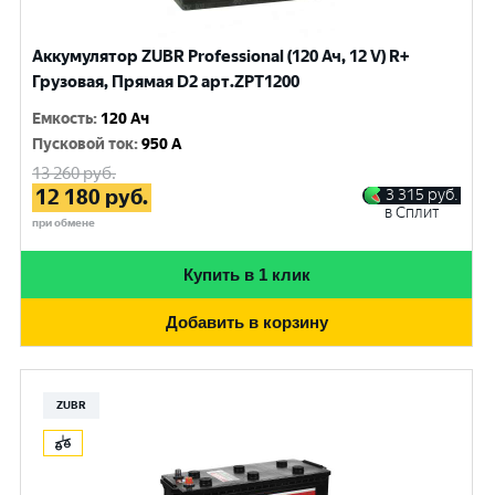
Аккумулятор ZUBR Professional (120 Ач, 12 V) R+
Грузовая, Прямая D2 арт.ZPT1200
Емкость
:
120 Ач
Пусковой ток
:
950 A
13 260
руб.
12 180
руб.
3 315
руб.
в Сплит
при обмене
Купить в 1 клик
Добавить в корзину
ZUBR