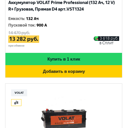
Аккумулятор VOLAT Prime Professional (132 Ач, 12 V)
R+ Грузовая, Прямая D4 арт.VST1324
Емкость
:
132 Ач
Пусковой ток
:
900 A
14 470
руб.
13 282
руб.
3 618
руб.
в Сплит
при обмене
Купить в 1 клик
Добавить в корзину
VOLAT