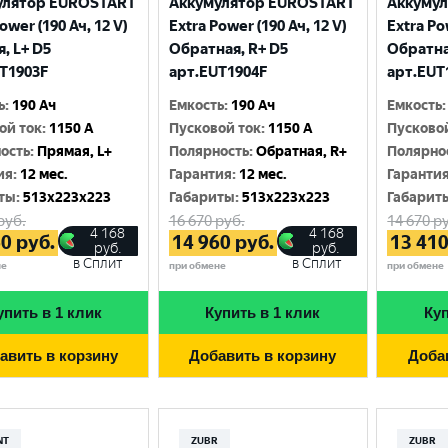
улятор EUROSTART
Аккумулятор EUROSTART
Аккуму
Москва
ower (190 Ач, 12 V)
Extra Power (190 Ач, 12 V)
Extra Po
, L+ D5
Обратная, R+ D5
Обратна
T1903F
арт.EUT1904F
арт.EUT
ь
:
190 Ач
Емкость
:
190 Ач
Емкость
:
ой ток
:
1150 A
Пусковой ток
:
1150 A
Пусково
ость
:
Прямая, L+
Полярность
:
Обратная, R+
Полярно
ия
:
12 мес.
Гарантия
:
12 мес.
Гаранти
ты
:
513x223x223
Габариты
:
513x223x223
Габарит
руб.
16 670
руб.
14 670
ру
4 168
4 168
60
руб.
14 960
руб.
13 41
руб.
руб.
в Сплит
в Сплит
не
при обмене
при обмене
упить в 1 клик
Купить в 1 клик
Куп
авить в корзину
Добавить в корзину
Доба
NT
ZUBR
ZUBR