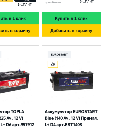
руб.
в Сплит
при обмене
в Сплит
ить в 1 клик
Купить в 1 клик
вить в корзину
Добавить в корзину
EUROSTART
ятор TOPLA
Аккумулятор EUROSTART
225 Ач, 12 V)
Blue (140 Ач, 12 V) Прямая,
L+ D6 арт.957912
L+ D4 арт.EBT1403