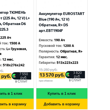
лятор ТЮМЕНЬ
Аккумулятор EUROSTART
 (225 Ач, 12 V) L+
Blue (190 Ач, 12 V)
я, Обратная D6
Обратная, R+ D5
225.3
арт.EBT1904F
225 Ач
Емкость
:
190 Ач
й ток
:
1500 A
Пусковой ток
:
1200 A
сть
:
L+ Грузовая,
Полярность
:
Обратная, R+
я
Гарантия
:
12 мес.
я
:
12 мес.
Габариты
:
513x223x223
ы
:
518x276x242
15 280
руб.
б.
3 820
7 550
13 570
руб.
5
руб.
руб.
руб.
в Сплит
при обмене
в Сплит
ить в 1 клик
Купить в 1 клик
вить в корзину
Добавить в корзину