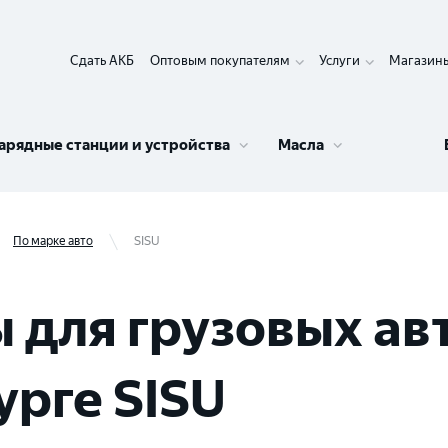
Сдать АКБ
Оптовым покупателям
Услуги
Магазин
арядные станции и устройства
Масла
По марке авто
SISU
 для грузовых ав
урге SISU