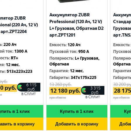
Аккумулятор ZUBR
Аккуму
улятор ZUBR
Professional (120 Ач, 12 V)
Стандарт
ional (220 Ач, 12 V)
L+ Грузовая, Обратная D2
Грузова
 арт.ZPT2204
арт.ZPT1201
арт.TNS
ь
:
220 Ач
Емкость
:
120 Ач
Емкость
:
ой ток
:
1300 A
Пусковой ток
:
950 A
Пусково
ость
:
RT+
Полярность
:
L+ Грузовая,
Полярно
Обратная
Обратна
ия
:
12 мес.
Гарантия
:
12 мес.
Гаранти
ты
:
513x223x223
Габариты
:
347x175x225
Габарит
руб.
13 260
руб.
30 200
ру
6 115
80
руб.
3 315
руб.
12 180
руб.
28 17
руб.
в Сплит
не
в Сплит
при обмене
при обмене
упить в 1 клик
Купить в 1 клик
Куп
авить в корзину
Добавить в корзину
Доба