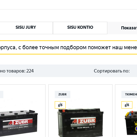
SISU JURY
SISU KONTIO
Показат
орпуса, с более точным подбором поможет наш мен
но товаров:
224
Сортировать по:
ZUBR
ТЮМЕН