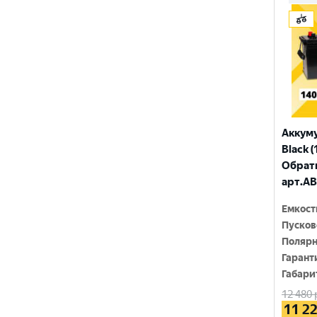
ЗАПУСК
ПУЛЬС
ТЮМЕНЬ
Аккум
Black (
Обратн
арт.AB
Емкост
Пусков
Полярн
Гарант
Габари
12 480
11 2