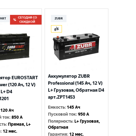
СЕГОДНЯ СО
TART
ZUBR
СКИДКОЙ
Аккумулятор ZUBR
лятор EUROSTART
Professional (145 Ач, 12 V)
wer (120 Ач, 12 V)
L+ Грузовая, Обратная D4
 L+ D4
арт.ZPT1453
1201
Емкость
:
145 Ач
120 Ач
Пусковой ток
:
950 A
й ток
:
850 A
Полярность
:
L+ Грузовая,
сть
:
Прямая, L+
Обратная
я
:
12 мес.
Гарантия
:
12 мес.