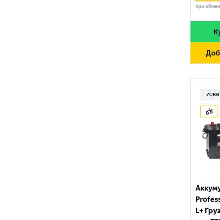
при обме
К
Доб
ZUBR
Аккум
Profess
L+ Гру