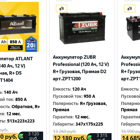
Аккумулятор ZUBR
Аккумул
улятор ATLANT
Professional (120 Ач, 12 V)
Professio
140 Ач, 12 V)
R+ Грузовая, Прямая D2
R+ Груз
ая, R+ D5
арт.ZPT1200
арт.ZPT
T1404
Емкость
:
120 Ач
Емкость
:
ь
:
140 Ач
Пусковой ток
:
950 A
Пусково
ой ток
:
850 A
Полярность
:
R+ Грузовая,
Полярно
ость
:
Обратная, R+
Прямая
Прямая
ия
:
12 мес.
Гарантия
:
12 мес.
Гаранти
ты
:
513x223x223
Габариты
:
347x175x225
Габарит
руб.
13 260
руб.
15 990
ру
3 120
3 315
20
руб.
12 180
руб.
14 68
руб.