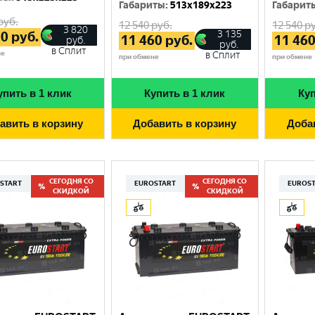
Габариты
:
513x189x223
Габарит
руб.
12 540
руб.
12 540
ру
3 820
3 135
70
руб.
11 460
руб.
11 46
руб.
руб.
в Сплит
не
в Сплит
при обмене
при обмене
упить в 1 клик
Купить в 1 клик
Куп
авить в корзину
Добавить в корзину
Доба
СЕГОДНЯ СО
СЕГОДНЯ СО
START
EUROSTART
EUROS
СКИДКОЙ
СКИДКОЙ
Выберите ваш город
Великий Новгород
Санкт-Петербург
Гатчина
Смоленск