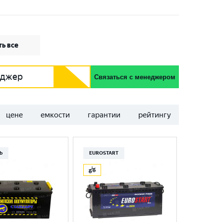
ь все
еджер
Связаться с менеджером
цене
емкости
гарантии
рейтингу
Ь
EUROSTART