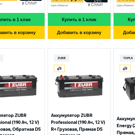
руб.
в Сплит
не
в Сплит
при обмене
при обмене
упить в 1 клик
Купить в 1 клик
Куп
авить в корзину
Добавить в корзину
Доба
ZUBR
TOPLA
улятор ZUBR
Аккумулятор ZUBR
Аккумул
ional (190 Ач, 12 V)
Professional (190 Ач, 12 V)
Energy (
зовая, Обратная D5
R+ Грузовая, Прямая D5
Прямая, 