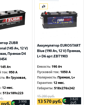
ятор ZUBR
Аккумулятор EUROSTART
nal (145 Ач, 12 V)
Blue (190 Ач, 12 V) Прямая,
овая, Прямая D4
L+ D6 арт.EBT1903
1454
Емкость
:
190 Ач
145 Ач
Пусковой ток
:
1050 A
й ток
:
950 A
Полярность
:
Прямая, L+
сть
:
R+ Грузовая,
Гарантия
:
12 мес.
я
:
12 мес.
Габариты
:
518x276x242
ы
:
513x189x223
15 280
руб.
б.
3 820
13 570
руб.
3 998
руб.
5
руб.