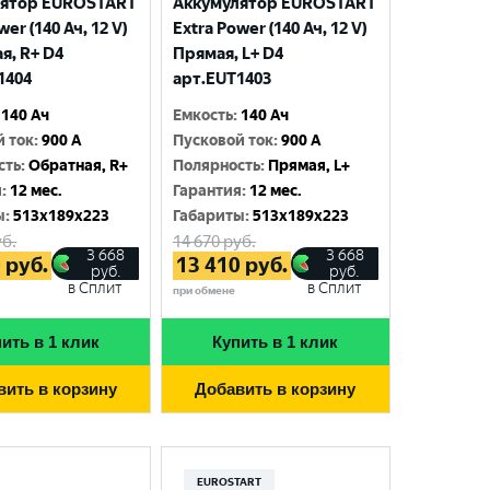
лятор EUROSTART
Аккумулятор EUROSTART
wer (140 Ач, 12 V)
Extra Power (140 Ач, 12 V)
я, R+ D4
Прямая, L+ D4
1404
арт.EUT1403
140 Ач
Емкость
:
140 Ач
й ток
:
900 A
Пусковой ток
:
900 A
сть
:
Обратная, R+
Полярность
:
Прямая, L+
я
:
12 мес.
Гарантия
:
12 мес.
ы
:
513x189x223
Габариты
:
513x189x223
б.
14 670
руб.
3 668
3 668
0
руб.
13 410
руб.
руб.
руб.
в Сплит
в Сплит
при обмене
ить в 1 клик
Купить в 1 клик
вить в корзину
Добавить в корзину
EUROSTART