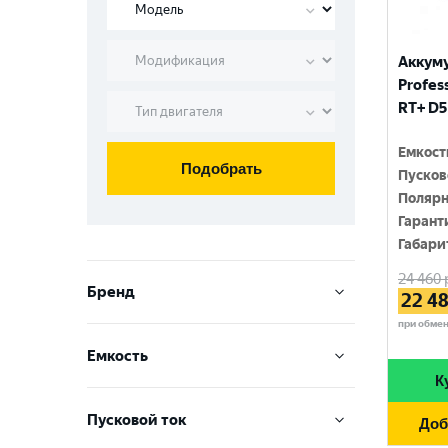
Аккум
Profess
RT+ D5
Емкост
Подобрать
Пусков
Полярн
Гарант
Габари
24 460
Бренд
22 4
при обме
VARTA
Емкость
TOPLA
К
60 Ач
ZUBR
Пусковой ток
Доб
95 Ач