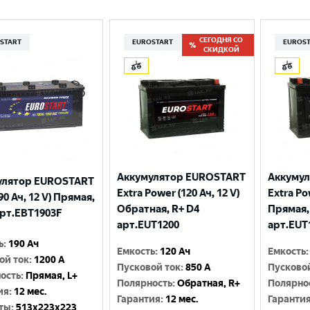
СЕГОДНЯ СО
START
EUROSTART
EUROS
СКИДКОЙ
Аккумулятор EUROSTART
Аккуму
улятор EUROSTART
Extra Power (120 Ач, 12 V)
Extra Po
90 Ач, 12 V) Прямая,
Обратная, R+ D4
Прямая,
арт.EBT1903F
арт.EUT1200
арт.EUT
ь
:
190 Ач
Емкость
:
120 Ач
Емкость
:
ой ток
:
1200 A
Пусковой ток
:
850 A
Пусково
ость
:
Прямая, L+
Полярность
:
Обратная, R+
Полярно
ия
:
12 мес.
Гарантия
:
12 мес.
Гаранти
ты
:
513x223x223