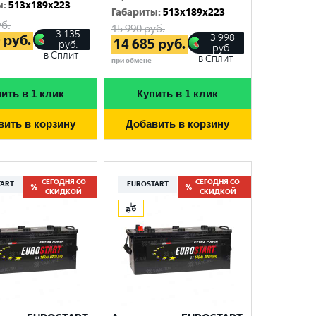
ы
:
513x189x223
Габариты
:
513x189x223
б.
15 990
руб.
3 135
3 998
0
руб.
14 685
руб.
руб.
руб.
в Сплит
в Сплит
при обмене
ить в 1 клик
Купить в 1 клик
вить в корзину
Добавить в корзину
СЕГОДНЯ СО
СЕГОДНЯ СО
TART
EUROSTART
СКИДКОЙ
СКИДКОЙ