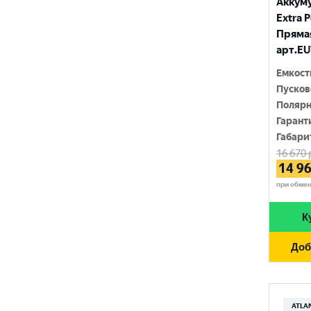
Аккум
MYWAY
1370 A
Extra P
RIDER
Прямая
1400 A
арт.EU
SMART ELEMENT
1420 A
Емкост
SOLITE
Пусков
1450 A
Полярн
TUDOR
1500 A
Гарант
Габари
TUNGSTONE
1550 A
16 670
14 9
URSA
при обме
VAIPER
К
VEKTOR
Доб
VOLTRON
VST
АТАКА
ATLA