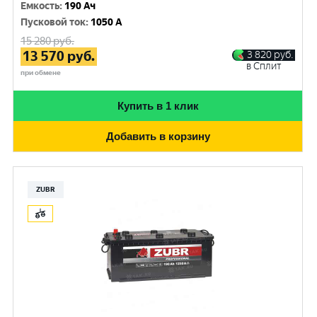
Емкость
:
190 Ач
Пусковой ток
:
1050 A
15 280
руб.
13 570
руб.
3 820
руб.
в Сплит
при обмене
Купить в 1 клик
Добавить в корзину
ZUBR