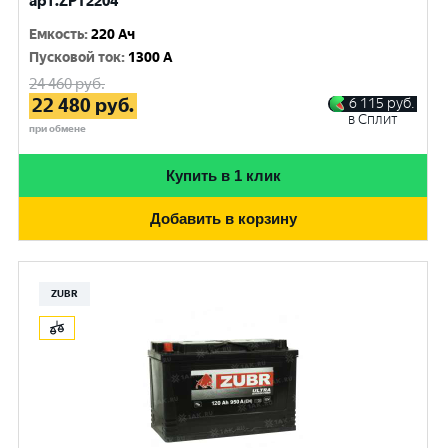
арт.ZPT2204
Емкость
:
220 Ач
Пусковой ток
:
1300 A
24 460
руб.
22 480
руб.
6 115
руб.
в Сплит
при обмене
Купить в 1 клик
Добавить в корзину
ZUBR