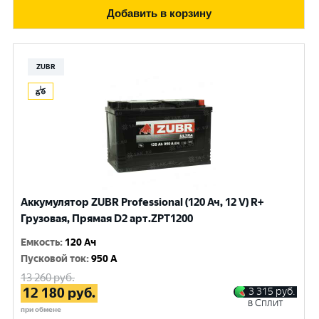
Добавить в корзину
ZUBR
Аккумулятор ZUBR Professional (120 Ач, 12 V) R+
Грузовая, Прямая D2 арт.ZPT1200
Емкость
:
120 Ач
Пусковой ток
:
950 A
13 260
руб.
12 180
руб.
3 315
руб.
в Сплит
при обмене