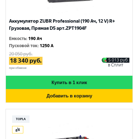
Аккумулятор ZUBR Professional (190 Ач, 12 V) R+
Грузовая, Прямая D5 арт.ZPT1904F
Емкость
:
190 Ач
Пусковой ток
:
1250 A
20 050
руб.
18 340
руб.
5 013
руб.
в Сплит
при обмене
Купить в 1 клик
Добавить в корзину
TOPLA