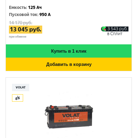
Емкость
:
125 Ач
Пусковой ток
:
950 A
14 170
руб.
13 045
руб.
3 543
руб.
в Сплит
при обмене
Купить в 1 клик
Добавить в корзину
VOLAT