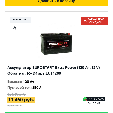
Добавить в корзину
СЕГОДНЯ СО
EUROSTART
СКИДКОЙ
Аккумулятор EUROSTART Extra Power (120 Ач, 12 V)
Обратная, R+ D4 арт.EUT1200
Емкость
:
120 Ач
Пусковой ток
:
850 A
12 540
руб.
11 460
руб.
3 135
руб.
в Сплит
при обмене