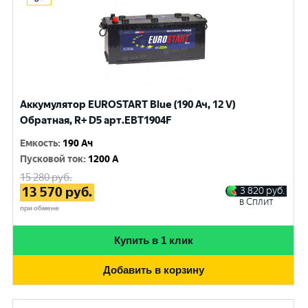
Аккумулятор EUROSTART Blue (190 Ач, 12 V)
Обратная, R+ D5 арт.EBT1904F
Емкость
:
190 Ач
Пусковой ток
:
1200 A
15 280
руб.
13 570
руб.
3 820
руб.
в Сплит
при обмене
Купить в 1 клик
Добавить в корзину