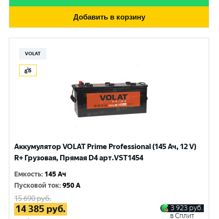
Добавить в корзину
VOLAT
Аккумулятор VOLAT Prime Professional (145 Ач, 12 V)
R+ Грузовая, Прямая D4 арт.VST1454
Емкость
:
145 Ач
Пусковой ток
:
950 A
15 690
руб.
14 385
руб.
3 923
руб.
в Сплит