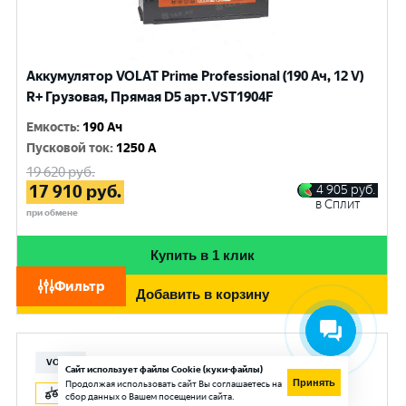
Аккумулятор VOLAT Prime Professional (190 Ач, 12 V)
R+ Грузовая, Прямая D5 арт.VST1904F
Емкость
:
190 Ач
Пусковой ток
:
1250 A
19 620
руб.
17 910
руб.
4 905
руб.
в Сплит
при обмене
Купить в 1 клик
Фильтр
Добавить в корзину
VOLAT
Сайт использует файлы Cookie (куки-файлы)
Принять
Продолжая использовать сайт Вы соглашаетесь на
сбор данных о Вашем посещении сайта.