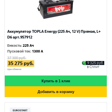
Аккумулятор TOPLA Energy (225 Ач, 12 V) Прямая, L+
D6 арт.957912
Емкость
:
225 Ач
Пусковой ток
:
1300 A
37 300
руб.
35 275
руб.
9 325
руб.
в Сплит
при обмене
Купить в 1 клик
Добавить в корзину
EUROSTART