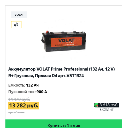
VOLAT
Аккумулятор VOLAT Prime Professional (132 Ач, 12 V)
R+ Грузовая, Прямая D4 арт.VST1324
Емкость
:
132 Ач
Пусковой ток
:
900 A
14 470
руб.
13 282
руб.
3 618
руб.
в Сплит
при обмене
Купить в 1 клик