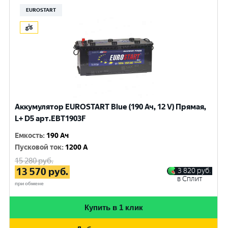
EUROSTART
Аккумулятор EUROSTART Blue (190 Ач, 12 V) Прямая,
L+ D5 арт.EBT1903F
Емкость
:
190 Ач
Пусковой ток
:
1200 A
15 280
руб.
13 570
руб.
3 820
руб.
в Сплит
при обмене
Купить в 1 клик