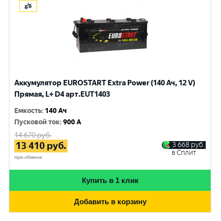
Аккумулятор EUROSTART Extra Power (140 Ач, 12 V)
Прямая, L+ D4 арт.EUT1403
Емкость
:
140 Ач
Пусковой ток
:
900 A
14 670
руб.
13 410
руб.
3 668
руб.
в Сплит
при обмене
Купить в 1 клик
Добавить в корзину