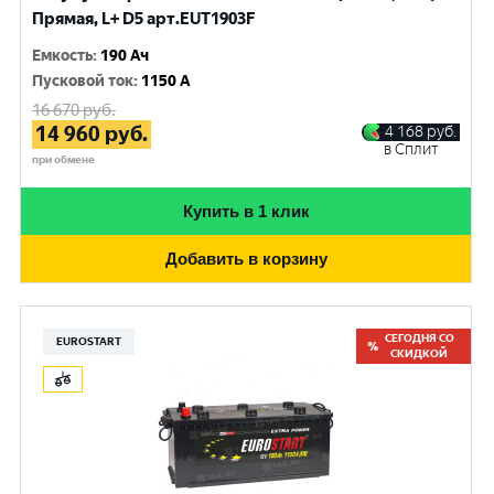
Прямая, L+ D5 арт.EUT1903F
Емкость
:
190 Ач
Пусковой ток
:
1150 A
16 670
руб.
14 960
руб.
4 168
руб.
в Сплит
при обмене
Купить в 1 клик
Добавить в корзину
СЕГОДНЯ СО
EUROSTART
СКИДКОЙ