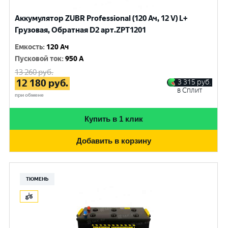
Аккумулятор ZUBR Professional (120 Ач, 12 V) L+
Грузовая, Обратная D2 арт.ZPT1201
Емкость
:
120 Ач
Пусковой ток
:
950 A
13 260
руб.
12 180
руб.
3 315
руб.
в Сплит
при обмене
Купить в 1 клик
Добавить в корзину
ТЮМЕНЬ