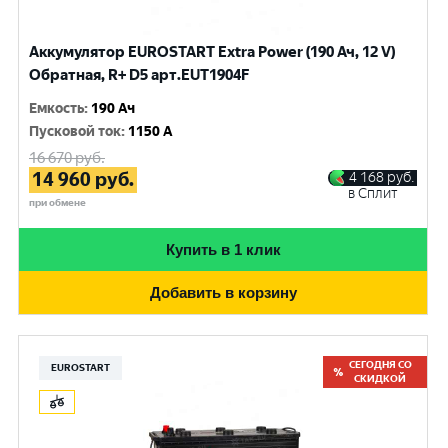
Аккумулятор EUROSTART Extra Power (190 Ач, 12 V)
Обратная, R+ D5 арт.EUT1904F
Емкость
:
190 Ач
Пусковой ток
:
1150 A
16 670
руб.
14 960
руб.
4 168
руб.
в Сплит
при обмене
Купить в 1 клик
Добавить в корзину
СЕГОДНЯ СО
EUROSTART
СКИДКОЙ