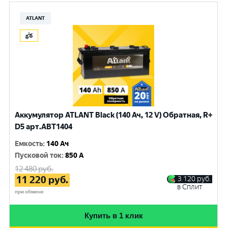
ATLANT
Аккумулятор ATLANT Black (140 Ач, 12 V) Обратная, R+
D5 арт.ABT1404
Емкость
:
140 Ач
Пусковой ток
:
850 A
12 480
руб.
11 220
руб.
3 120
руб.
в Сплит
при обмене
Купить в 1 клик