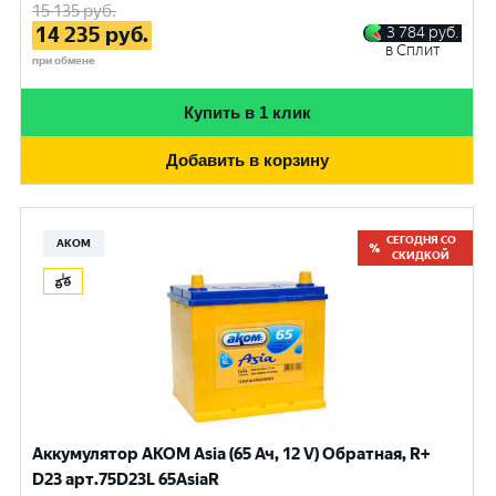
15 135
руб.
14 235
руб.
3 784
руб.
в Сплит
при обмене
Купить в 1 клик
Добавить в корзину
СЕГОДНЯ СО
АКОМ
СКИДКОЙ
Аккумулятор AKOM Asia (65 Ач, 12 V) Обратная, R+
D23 арт.75D23L 65AsiaR