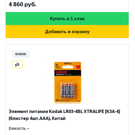
4 860
руб.
Купить в 1 клик
Добавить в корзину
KODAK
Элемент питания Kodak LR03-4BL XTRALIFE [K3A-4]
(блистер 4шт.AАА), Китай
Емкость
:
-