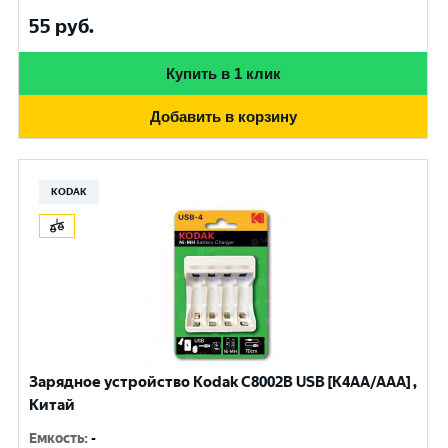
55
руб.
Купить в 1 клик
Добавить в корзину
KODAK
Зарядное устройство Kodak С8002B USB [K4AA/AAA] ,
Китай
Емкость
:
-