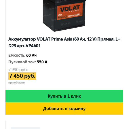
Аккумулятор VOLAT Prime Asia (60 Ач, 12 V) Прямая, L+
D23 арт.VPA601
Емкость
:
60 Ач
Пусковой ток
:
550 A
7 990
руб.
7 450
руб.
при обмене
Купить в 1 клик
Добавить в корзину