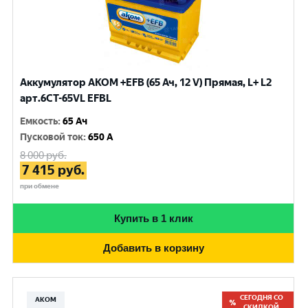
Аккумулятор AKOM +EFB (65 Ач, 12 V) Прямая, L+ L2
арт.6СТ-65VL EFBL
Емкость
:
65 Ач
Пусковой ток
:
650 A
8 000
руб.
7 415
руб.
при обмене
Купить в 1 клик
Добавить в корзину
СЕГОДНЯ СО
АКОМ
СКИДКОЙ