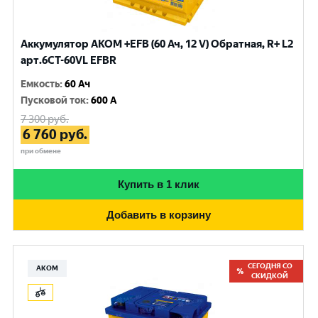
Аккумулятор AKOM +EFB (60 Ач, 12 V) Обратная, R+ L2
арт.6CТ-60VL EFBR
Емкость
:
60 Ач
Пусковой ток
:
600 A
7 300
руб.
6 760
руб.
при обмене
Купить в 1 клик
Добавить в корзину
СЕГОДНЯ СО
АКОМ
СКИДКОЙ