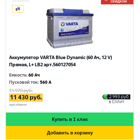
СКИДКОЙ
Аккумулятор VARTA Blue Dynamic (60 Ач, 12 V)
Прямая, L+ LB2 арт.560127054
Емкость
:
60 Ач
Пусковой ток
:
560 A
11 970
руб.
11 430
руб.
2 993
руб.
в Сплит
при обмене
Купить в 1 клик
Добавить в корзину