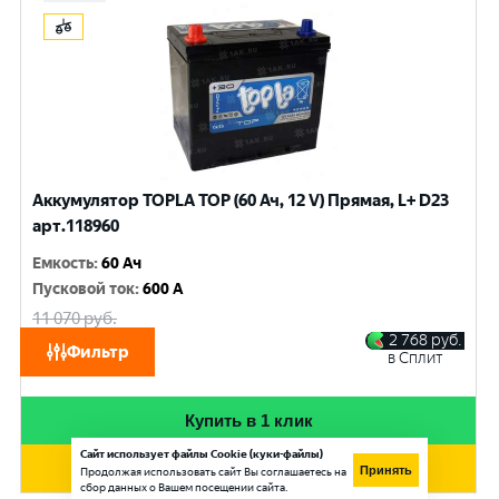
Аккумулятор TOPLA TOP (60 Ач, 12 V) Прямая, L+ D23
арт.118960
Емкость
:
60 Ач
Пусковой ток
:
600 A
11 070
руб.
10 530
руб.
2 768
руб.
Фильтр
в Сплит
при обмене
Купить в 1 клик
Сайт использует файлы Cookie (куки-файлы)
Добавить в корзину
Принять
Продолжая использовать сайт Вы соглашаетесь на
сбор данных о Вашем посещении сайта.