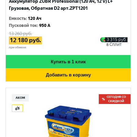
Аккумулятор ZUBR Professional (120 Ач, 12 V) L+
Грузовая, Обратная D2 арт.ZPT1201
Емкость
:
120 Ач
Пусковой ток
:
950 A
13 260
руб.
12 180
руб.
3 315
руб.
в Сплит
при обмене
Купить в 1 клик
Добавить в корзину
СЕГОДНЯ СО
АКОМ
СКИДКОЙ