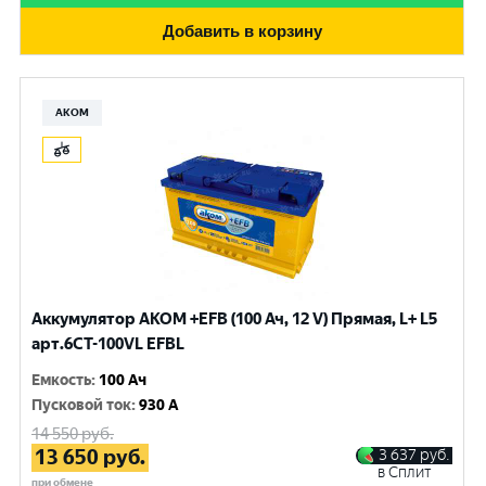
Добавить в корзину
АКОМ
Аккумулятор AKOM +EFB (100 Ач, 12 V) Прямая, L+ L5
арт.6СТ-100VL EFBL
Емкость
:
100 Ач
Пусковой ток
:
930 A
14 550
руб.
13 650
руб.
3 637
руб.
в Сплит
при обмене