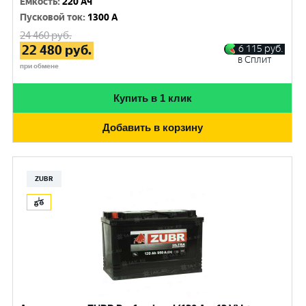
Емкость
:
220 Ач
Пусковой ток
:
1300 A
24 460
руб.
22 480
руб.
6 115
руб.
в Сплит
при обмене
Купить в 1 клик
Добавить в корзину
ZUBR