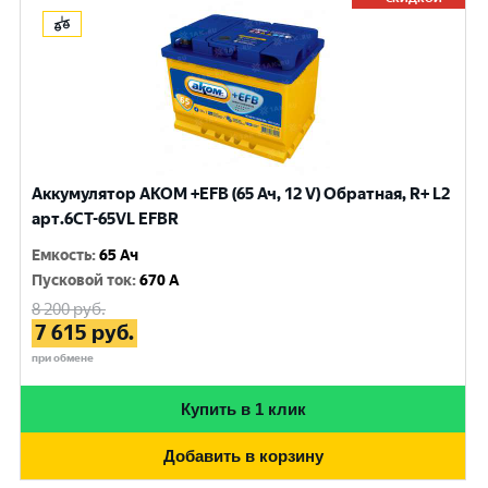
Аккумулятор AKOM +EFB (65 Ач, 12 V) Обратная, R+ L2
арт.6CT-65VL EFBR
Емкость
:
65 Ач
Пусковой ток
:
670 A
8 200
руб.
7 615
руб.
при обмене
Купить в 1 клик
Добавить в корзину