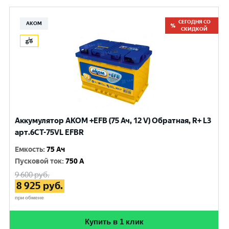
СЕГОДНЯ СО
АКОМ
СКИДКОЙ
Аккумулятор AKOM +EFB (75 Ач, 12 V) Обратная, R+ L3
арт.6СТ-75VL EFBR
Емкость
:
75 Ач
Пусковой ток
:
750 A
9 600
руб.
8 925
руб.
при обмене
Купить в 1 клик