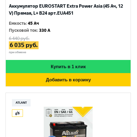
Аккумулятор EUROSTART Extra Power Asia (45 Ач, 12
V) Прямая, L+ B24 арт.EUA451
Емкость
:
45 Ач
Пусковой ток
:
330 A
6 440
руб.
6 035
руб.
при обмене
Купить в 1 клик
Добавить в корзину
ATLANT