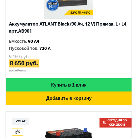
Аккумулятор ATLANT Black (90 Ач, 12 V) Прямая, L+ L4
арт.AB901
Емкость
:
90 Ач
Пусковой ток
:
720 A
9 460
руб.
8 650
руб.
при обмене
Купить в 1 клик
Добавить в корзину
СЕГОДНЯ СО
VOLAT
СКИДКОЙ