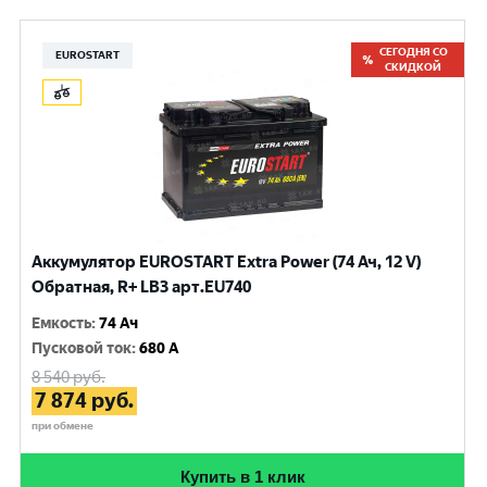
СЕГОДНЯ СО
EUROSTART
СКИДКОЙ
Аккумулятор EUROSTART Extra Power (74 Ач, 12 V)
Обратная, R+ LB3 арт.EU740
Емкость
:
74 Ач
Пусковой ток
:
680 A
8 540
руб.
7 874
руб.
при обмене
Купить в 1 клик