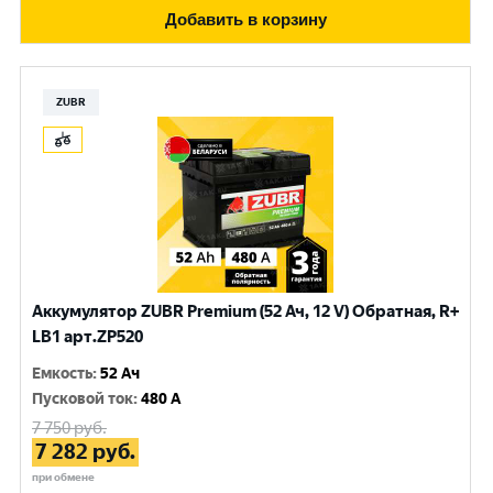
Добавить в корзину
ZUBR
Аккумулятор ZUBR Premium (52 Ач, 12 V) Обратная, R+
LB1 арт.ZP520
Емкость
:
52 Ач
Пусковой ток
:
480 A
7 750
руб.
7 282
руб.
при обмене