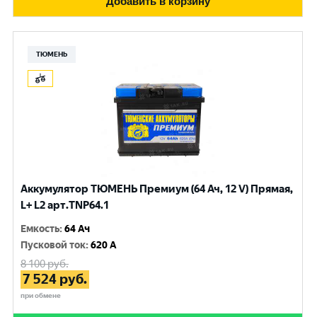
Добавить в корзину
ТЮМЕНЬ
Аккумулятор ТЮМЕНЬ Премиум (64 Ач, 12 V) Прямая,
L+ L2 арт.TNP64.1
Емкость
:
64 Ач
Пусковой ток
:
620 A
8 100
руб.
7 524
руб.
при обмене