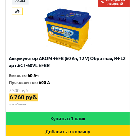
АКОМ
СКИДКОЙ
Аккумулятор AKOM +EFB (60 Ач, 12 V) Обратная, R+ L2
арт.6CТ-60VL EFBR
Емкость
:
60 Ач
Пусковой ток
:
600 A
7 300
руб.
6 760
руб.
при обмене
Купить в 1 клик
Добавить в корзину