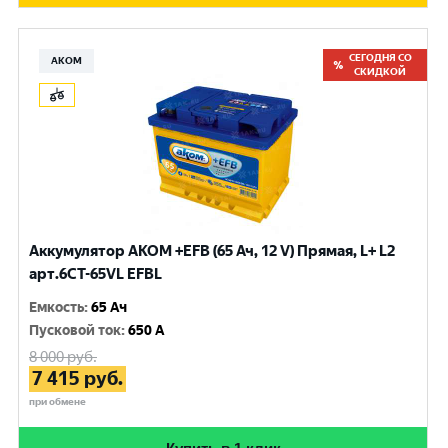
СЕГОДНЯ СО
АКОМ
СКИДКОЙ
Аккумулятор AKOM +EFB (65 Ач, 12 V) Прямая, L+ L2
арт.6СТ-65VL EFBL
Емкость
:
65 Ач
Пусковой ток
:
650 A
8 000
руб.
7 415
руб.
при обмене