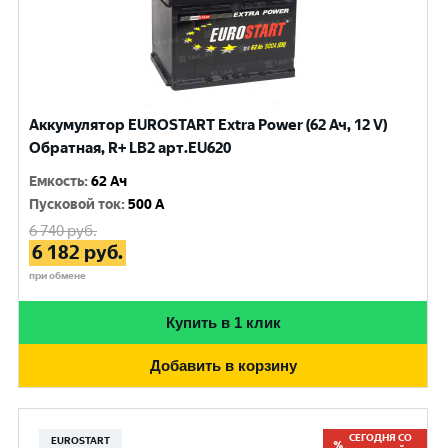
Аккумулятор EUROSTART Extra Power (62 Ач, 12 V)
Обратная, R+ LB2 арт.EU620
Емкость
:
62 Ач
Пусковой ток
:
500 A
6 740
руб.
6 182
руб.
при обмене
Купить в 1 клик
Добавить в корзину
СЕГОДНЯ СО
EUROSTART