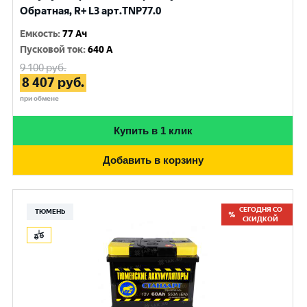
Обратная, R+ L3 арт.TNP77.0
Емкость
:
77 Ач
Пусковой ток
:
640 A
9 100
руб.
8 407
руб.
при обмене
Купить в 1 клик
Добавить в корзину
СЕГОДНЯ СО
ТЮМЕНЬ
СКИДКОЙ