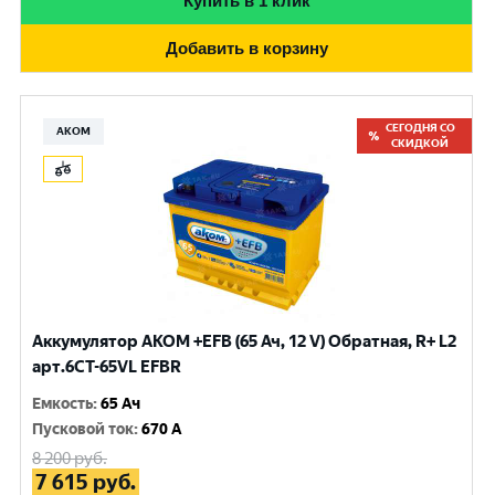
Купить в 1 клик
Добавить в корзину
СЕГОДНЯ СО
АКОМ
СКИДКОЙ
Аккумулятор AKOM +EFB (65 Ач, 12 V) Обратная, R+ L2
арт.6CT-65VL EFBR
Емкость
:
65 Ач
Пусковой ток
:
670 A
8 200
руб.
7 615
руб.