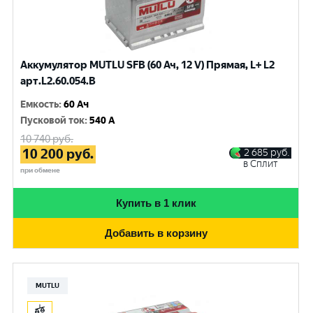
Аккумулятор MUTLU SFB (60 Ач, 12 V) Прямая, L+ L2
арт.L2.60.054.B
Емкость
:
60 Ач
Пусковой ток
:
540 A
10 740
руб.
10 200
руб.
2 685
руб.
в Сплит
при обмене
Купить в 1 клик
Добавить в корзину
MUTLU