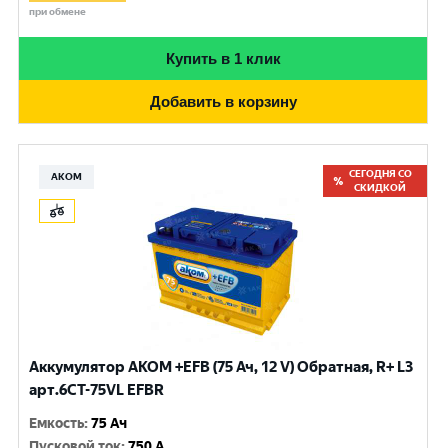
при обмене
Купить в 1 клик
Добавить в корзину
СЕГОДНЯ СО
АКОМ
СКИДКОЙ
Аккумулятор AKOM +EFB (75 Ач, 12 V) Обратная, R+ L3
арт.6СТ-75VL EFBR
Емкость
:
75 Ач
Пусковой ток
:
750 A