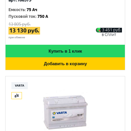
арт.108375
Емкость
:
75 Ач
Пусковой ток
:
750 A
13 805
руб.
13 130
руб.
3 451
руб.
в Сплит
при обмене
Купить в 1 клик
Добавить в корзину
VARTA