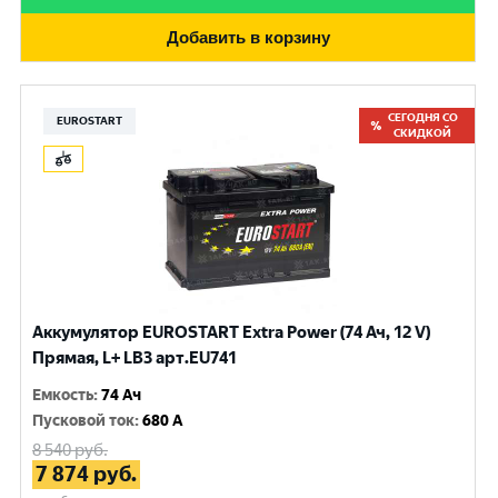
Добавить в корзину
СЕГОДНЯ СО
EUROSTART
СКИДКОЙ
Аккумулятор EUROSTART Extra Power (74 Ач, 12 V)
Прямая, L+ LB3 арт.EU741
Емкость
:
74 Ач
Пусковой ток
:
680 A
8 540
руб.
7 874
руб.