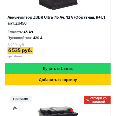
Аккумулятор ZUBR Ultra (45 Ач, 12 V) Обратная, R+ L1
арт.ZU450
Емкость
:
45 Ач
Пусковой ток
:
420 A
6 940
руб.
6 535
руб.
при обмене
Купить в 1 клик
Добавить в корзину
СЕГОДНЯ СО
EUROSTART
СКИДКОЙ