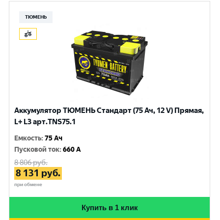
ТЮМЕНЬ
Аккумулятор ТЮМЕНЬ Стандарт (75 Ач, 12 V) Прямая,
L+ L3 арт.TNS75.1
Емкость
:
75 Ач
Пусковой ток
:
660 A
8 806
руб.
8 131
руб.
при обмене
Купить в 1 клик