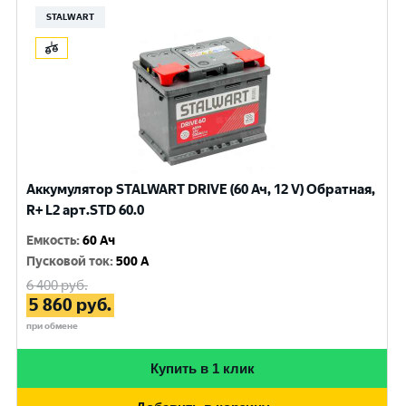
STALWART
Аккумулятор STALWART DRIVE (60 Ач, 12 V) Обратная,
R+ L2 арт.STD 60.0
Емкость
:
60 Ач
Пусковой ток
:
500 A
6 400
руб.
5 860
руб.
при обмене
Купить в 1 клик