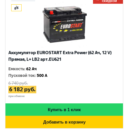
СКИДКОЙ
Аккумулятор EUROSTART Extra Power (62 Ач, 12 V)
Прямая, L+ LB2 арт.EU621
Емкость
:
62 Ач
Пусковой ток
:
500 A
6 740
руб.
6 182
руб.
при обмене
Купить в 1 клик
Добавить в корзину