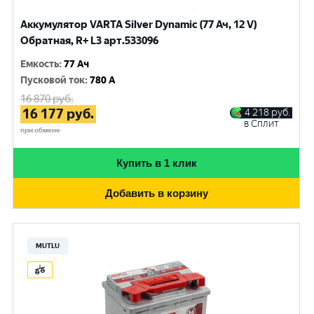
Аккумулятор VARTA Silver Dynamic (77 Ач, 12 V)
Обратная, R+ L3 арт.533096
Емкость
:
77 Ач
Пусковой ток
:
780 A
16 870
руб.
16 177
руб.
4 218
руб.
в Сплит
при обмене
Купить в 1 клик
Добавить в корзину
MUTLU