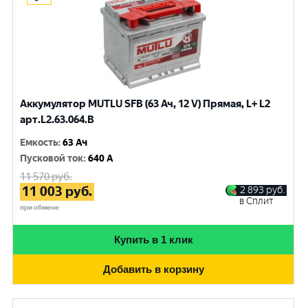
Аккумулятор MUTLU SFB (63 Ач, 12 V) Прямая, L+ L2
арт.L2.63.064.B
Емкость
:
63 Ач
Пусковой ток
:
640 A
11 570
руб.
11 003
руб.
2 893
руб.
в Сплит
при обмене
Купить в 1 клик
Добавить в корзину