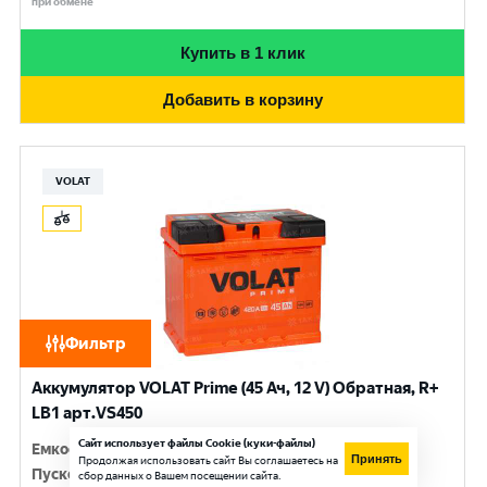
при обмене
Купить в 1 клик
Добавить в корзину
VOLAT
Фильтр
Аккумулятор VOLAT Prime (45 Ач, 12 V) Обратная, R+
LB1 арт.VS450
Сайт использует файлы Cookie (куки-файлы)
Емкость
:
45 Ач
Принять
Продолжая использовать сайт Вы соглашаетесь на
Пусковой ток
:
420 A
сбор данных о Вашем посещении сайта.