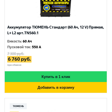
Аккумулятор ТЮМЕНЬ Стандарт (60 Ач, 12 V) Прямая,
L+ L2 арт.TNS60.1
Емкость
:
60 Ач
Пусковой ток
:
550 A
7 300
руб.
6 760
руб.
при обмене
Купить в 1 клик
Добавить в корзину
ТЮМЕНЬ